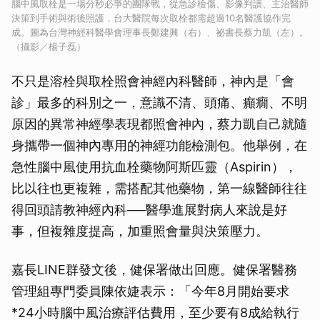
腦中風取栓是一場分秒必爭的團隊戰，從急診檢傷、影像判讀、主治醫師
決策到手術與術後照護，台大醫院每次取栓都需超過10名醫護協作完
成。圖為台灣神經科醫學會理事長鄭建興（右）、祕書長蔡力凱（左）。
（攝影／楊子磊）
不只是溶栓與取栓照會神經內科醫師，神內是「會
診」最多的科別之一，意識不清、頭痛、癲癇、不明
原因的異常神經學表現都照會神內，蔡力凱自己就隨
身攜帶一個神內專用的神經功能檢測包。他舉例，在
急性腦中風使用抗血栓藥物阿斯匹靈（Aspirin），
比以往也更複雜，需搭配其他藥物，第一線醫師往往
得回頭請教神經內科──醫學進展對病人來說是好
事，但複雜度提高，加重照會量與決策壓力。
嘉長LINE群發文後，健保署做出回應。健保署醫務
管理組專門委員陳依婕表示：「今年8月開始要求
*24小時腦中風治療評估費用
，至少要有8成給執行