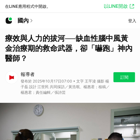
以LINE開啟
在LINE應用程式中開啟。
國內
登入
療效與人力的拔河──缺血性腦中風黃
金治療期的救命武器，卻「嚇跑」神內
醫師？
報導者
訂閱
發布於 2025年10月17日07:00 • 文字 王芊淩 攝影 楊
子磊 設計 江世民 共同採訪／黃浩珉、楊惠君；核稿／
楊惠君；責任編輯／張詩芸