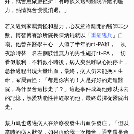
好，就會愈做愈挫折！有時候又遇到醫院評鑑的壓
力，熱情就會慢慢消退。」
若又遇到家屬責怪和壓力，心灰意冷離開的醫師非少
數。博智博睿診所院長陳炳錕就以「
重症逃兵
」自
嘲。他曾在醫學中心一人値了半年的rt-PA班，一次
夜診時替一名左側肢體無力的男性施打rt-PA，一切
看似順利，不料數小時後，病人突然呼吸心跳停止，
急救過程出現大量出血，最終，病人仍未能挽回生
命，家屬責怪：「都是你害的！人是好好的走進醫
院，為什麼會這樣走了？」這起事件成為他難以抹去
的記憶，熱愛功能性神經學的他，最終選擇從醫院出
走。
蔡力凱也遇過病人在治療後發生出血併發症，「但以
當時的病人狀況，如果再給我一次機會，通常還是會