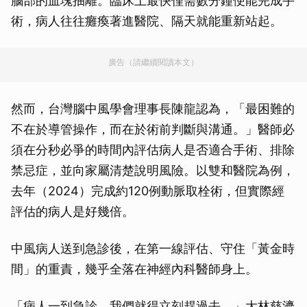
腦部的血塊抽離。臨床上最快僅需數分鐘便能完成手
術，病人往往癱瘓著進醫院、隔天就能重新站起。
廣告（請繼續閱讀本文）
然而，台灣腦中風學會理事長陳龍認為，「最困難的
不在於導管操作，而在於術前判斷與溝通。」醫師必
須在分秒必爭的時間內評估病人是否適合手術、排除
禁忌症，並向家屬清楚說明風險。以雙和醫院為例，
去年（2024）完成約120例動脈取栓術，但實際經
評估的病人是好幾倍。
中風病人送到急診後，在第一線評估、守住「黃金時
間」的重責，幾乎全落在神經內科醫師身上。
「病人一到急診，我們就得立刻趕過去，」大林慈濟