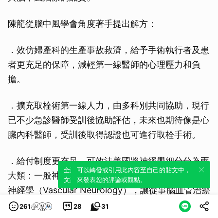
陳龍從腦中風學會角度著手提出解方：
．效仿婦產科的生產事故救濟，給予手術執行者及患
者更充足的保障，減輕第一線醫師的心理壓力和負
擔。
．擴充取栓術第一線人力，由多科別共同協助，現行
已不少急診醫師受訓後協助評估，未來也期待像是心
臟內科醫師，受訓後取得認證也可進行取栓手術。
．給付制度更充足，可效法美國將神經學細分分為兩
全新體驗！一鍵引用此內容，透過發布貼
可以轉發或引用此內容至自己的貼文中，
大類：一般神經科（General Neurology）和腦血管
文來輕鬆表達個人立場。
來發表您的評論或觀點。
神經學（Vascular Neurology），讓從事腦血管治療
的醫師獲得合理回報，同時年輕醫師更清楚自己清楚
261
28
31