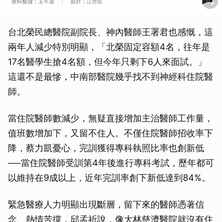
台北榮民總醫院副院長、神內醫師王署君也感慨，這
兩年人減少特別明顯，「北榮固定容額4名，往年是
17名醫學生搶4名額，但今年只剩下6人來面試。」
這還不是最慘，中南部醫院幾乎找不到神經科住院醫
師。
當住院醫師數減少，無疑直接增加主治醫師工作量，
值班數增加下，又留不住人。不僅住院醫師招收率下
降，蔡力凱憂心，完訓獲得專科執照比率也創新低
──當住院醫師受訓第4年後進行專科考試，歷年都可
以維持在9成以上，近年完訓率創下新低達到84%。
緊急醫療人力明顯出現斷層，留下來的醫師憑著信
念、熱情苦撐，邱孟祈說，像大林慈濟醫院就沒有住