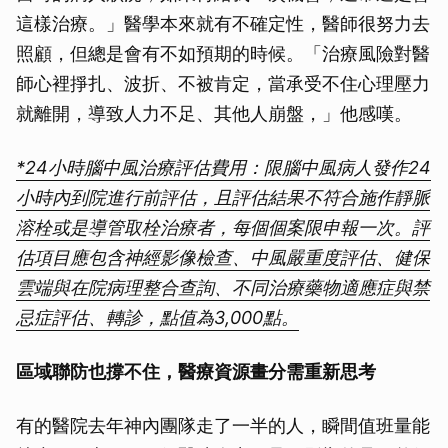
這樣治療。」醫學本來就有不確定性，醫師很努力去
照顧，但總是會有不如預期的時候。「治療風險對醫
師心裡掙扎、波折、不被肯定，當承受不住心理壓力
就離開，導致人力不足、其他人崩盤，」他感嘆。
*24小時腦中風治療評估費用：限腦中風病人發作24
小時內到院進行前評估，且評估結果不符合施作靜脈
溶栓或是導管取栓治療者，每個個案限申報一次。
評
估項目應包含神經影像檢查、中風嚴重度評估、健保
雲端與在院病理整合查詢、不同治療藥物適應症與禁
忌症評估、轉診，點值為3,000點。
區域聯防也撐不住，醫療資源畫分需重新思考
有的醫院去年神內團隊走了一半的人，瞬間值班量能