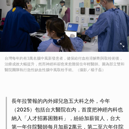
台灣每年約有3萬名腦中風新發患者，健保給付血栓溶解劑與取栓術後，
治療成效大幅提升，然而神經科卻愈來愈難留住年輕醫師。圖為部立雙和
醫院團隊執行急性缺血性腦中風取栓手術。（攝影／楊子磊）
長年拉警報的內外婦兒急五大科之外，今年
（2025）包括台大醫院在內，首度把神經內科也
納入「人才招募困難科」，紛紛加薪留人，台大
第一年住院醫師每月加薪2萬元，第二至六年住院