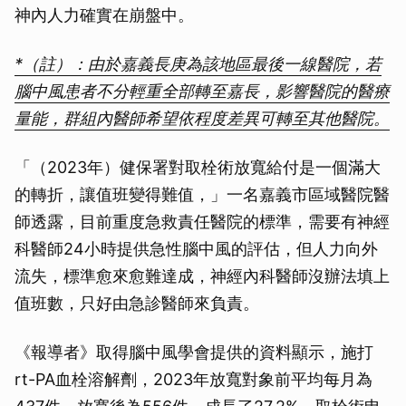
神內人力確實在崩盤中。
*（註）：由於嘉義長庚為該地區最後一線醫院，若
腦中風患者不分輕重全部轉至嘉長，影響醫院的醫療
量能，群組內醫師希望依程度差異可轉至其他醫院。
「（2023年）健保署對取栓術放寬給付是一個滿大
的轉折，讓值班變得難值，」一名嘉義市區域醫院醫
師透露，目前重度急救責任醫院的標準，需要有神經
科醫師24小時提供急性腦中風的評估，但人力向外
流失，標準愈來愈難達成，神經內科醫師沒辦法填上
值班數，只好由急診醫師來負責。
《報導者》取得腦中風學會提供的資料顯示，施打
rt-PA血栓溶解劑，2023年放寬對象前平均每月為