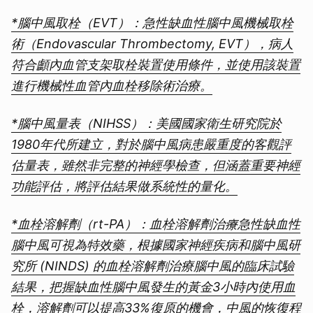
*腦中風取栓（EVT）：急性缺血性腦中風機械取栓
術（Endovascular Thrombectomy, EVT），病人
符合顱內血管支架取栓裝置使用條件，並使用該裝置
進行機械性血管內血栓移除術治療。
*腦中風量表（NIHSS）：美國國家衛生研究院於
1980年代所建立，對於腦中風病患嚴重度的客觀評
估量表，雖然非完整的神經學檢查，但涵蓋重要神經
功能評估，將評估結果做系統性的量化。
*血栓溶解劑（rt-PA）：血栓溶解劑治療急性缺血性
腦中風可視為特效藥，根據國家神經疾病和腦中風研
究所 (NINDS) 的血栓溶解劑治療腦中風的臨床試驗
結果，把握缺血性腦中風發生的黃金3小時內使用血
栓，溶解劑可以提高33%復原的機會，中風的恢復程