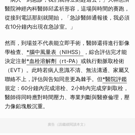
醫院神經內科醫師邱孟祈形容，這場與時間的賽跑，
從接到電話那刻就開始，「急診醫師通報後，我必須
在10分鐘內出現在急診室。」
然而，到場並不代表能立即手術，醫師還得進行影像
學檢查、
*腦中風量表（NIHSS）
，綜合評估完才能
決定注射
*血栓溶解劑（rt-PA）
或執行動脈取栓術
（EVT）。此時若病人意識不清、無法溝通、家屬又
聯絡不上，評估與告知同意更為棘手。但
*醫院評鑑
規定：60分鐘內完成溶栓、2小時內完成穿刺取栓，
醫師得同時應對時間壓力、專業判斷與醫療倫理，壓
力像鉛塊般沉重。
廣告（請繼續閱讀本文）