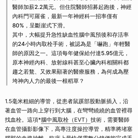
醫師加薪2.2萬元。但住院醫師招募起跑後，神經
內科門可羅雀，最新一年神經科一招率僅有
80%，呈斷崖式下滑。
其中，大幅提升急性缺血性腦中風預後和存活率
的24小時內取栓手術，被認為是「嚇跑」年輕醫
師的原因之一。這項每年健保給付達5.95億元，
原本神經內科、放射線科甚至心臟內科相關科都
趨之若鶩、又效果顯著的醫療服務，為何成為壓
垮神內人力的最後一根稻草？
1.5毫米粗細的導管，從患者鼠蹊部股動脈插入，沿
著血管一路向上穿行到大腦，在彎彎繞繞的血管裡尋
找血栓。這項*
腦中風取栓（EVT）
技術，需要醫師
在血管攝影影像下，高專注度操控導管，精準將堵塞