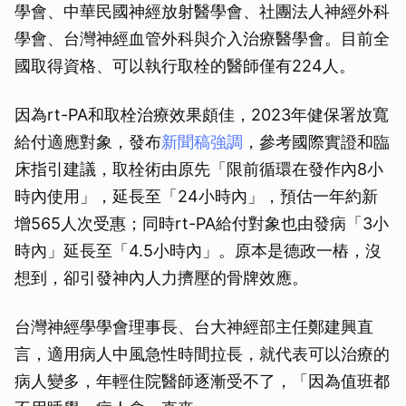
學會、中華民國神經放射醫學會、社團法人神經外科
學會、台灣神經血管外科與介入治療醫學會。目前全
國取得資格、可以執行取栓的醫師僅有224人。
因為rt-PA和取栓治療效果頗佳，2023年健保署放寬
給付適應對象，發布
新聞稿強調
，參考國際實證和臨
床指引建議，取栓術由原先「限前循環在發作內8小
時內使用」，延長至「24小時內」，預估一年約新
增565人次受惠；同時rt-PA給付對象也由發病「3小
時內」延長至「4.5小時內」。原本是德政一樁，沒
想到，卻引發神內人力擠壓的骨牌效應。
台灣神經學學會理事長、台大神經部主任鄭建興直
言，適用病人中風急性時間拉長，就代表可以治療的
病人變多，年輕住院醫師逐漸受不了，「因為值班都