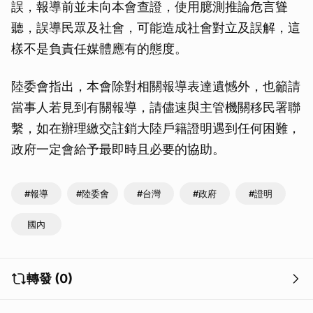
誤，報導前並未向本會查證，使用臆測推論危言聳
聽，誤導民眾及社會，可能造成社會對立及誤解，這
樣不是負責任媒體應有的態度。
陸委會指出，本會除對相關報導表達遺憾外，也籲請
當事人若見到有關報導，請儘速與主管機關移民署聯
繫，如在辦理繳交註銷大陸戶籍證明遇到任何困難，
政府一定會給予最即時且必要的協助。
#報導
#陸委會
#台灣
#政府
#證明
國內
轉發 (0)