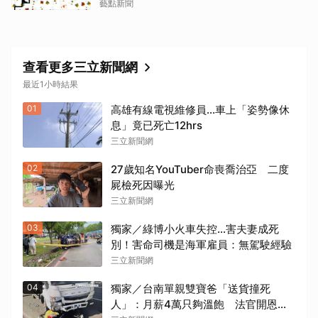
藝點新聞
查看更多三立新聞網
最近1小時結果
01
高雄有線電視維修員…車上「姿勢像休
息」竟已死亡12hrs
三立新聞網
02
27歲知名YouTuber命喪喬治亞 二度
屍檢死因曝光
三立新聞網
03
獨家／綠博小火車失控…害夫妻成死
別！害命司機是海軍雇員：無駕駛經驗
三立新聞網
04
獨家／台南單親雙寶爸「送貨撞死
人」：月薪4萬只夠溫飽 法官開恩免