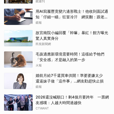
鏡週刊
用AI寫履歷竟變六邊形戰士！他收到面試通
知「仔細一瞄」狂冒冷汗 網笑翻：跟老闆
禮尚往來
鏡報
故宮南院小編回覆「幹嘛」暴紅！館方曝光
驚人真實身分
民視新聞網
毛孩適應新環境需要時間！這樣給予牠們
「安全感」才是融入的第一步
火報
婚前月給7千還買車供開！準婆婆嫌太少
還逼妹子做「這件事」…網友勸趕快止損
鏡報
2026還沒喊順口！剩4個月要跨年 一票網
友感嘆：人越大時間過越快
CTWANT