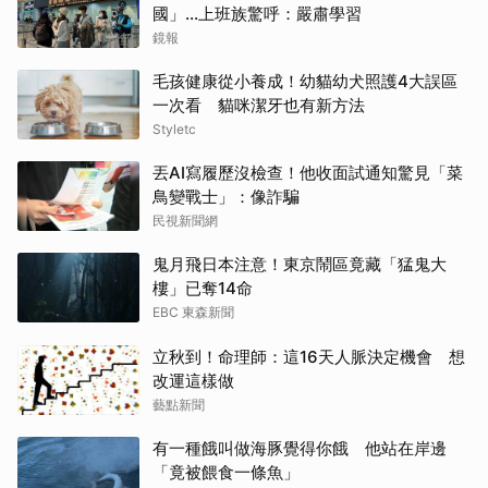
國」...上班族驚呼：嚴肅學習
鏡報
毛孩健康從小養成！幼貓幼犬照護4大誤區
一次看 貓咪潔牙也有新方法
Styletc
丟AI寫履歷沒檢查！他收面試通知驚見「菜
鳥變戰士」：像詐騙
民視新聞網
鬼月飛日本注意！東京鬧區竟藏「猛鬼大
樓」已奪14命
EBC 東森新聞
立秋到！命理師：這16天人脈決定機會 想
改運這樣做
藝點新聞
有一種餓叫做海豚覺得你餓 他站在岸邊
「竟被餵食一條魚」