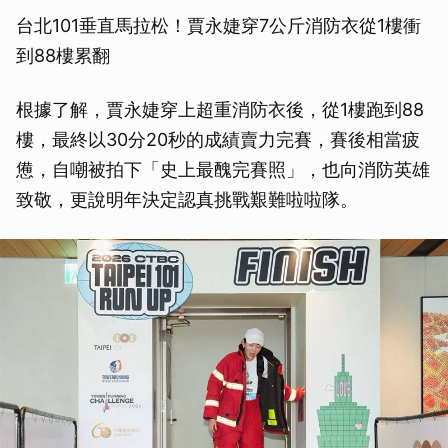
台北101垂直馬拉松！賈永婕穿7公斤消防衣從1樓衝
到88樓累翻
根據了解，賈永婕穿上超重消防衣後，從1樓跑到88
樓，最終以30分20秒的成績賣力完賽，賽後相當疲
憊，自嘲被拍下「史上最醜完賽照」，也向消防英雄
致敬，更說明年決定認真挑戰艱難啦啦隊。