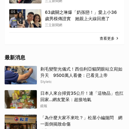
關
三立新聞網
05
63歲關之琳爆「奶孫戀！」愛上小36
歲男模傳證實 她親上火線回應了
三立新聞網
查看更多
最新消息
剃毛變聖光儀式！西伯利亞貓閉眼站立宛如
升天 9500萬人看傻：已看見上帝
Styletc
日本人來台掃貨35公斤！連「這物品」也扛
回家...網友驚呆：超接地氣
鏡報
「為什麼大家不來吃？」松屋小編拋問 網
一面倒揭致命傷