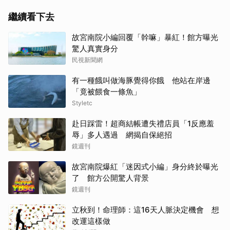
繼續看下去
故宮南院小編回覆「幹嘛」暴紅！館方曝光
驚人真實身分
民視新聞網
有一種餓叫做海豚覺得你餓 他站在岸邊
「竟被餵食一條魚」
Styletc
赴日踩雷！超商結帳遭失禮店員「1反應羞
辱」多人遇過 網揭自保絕招
鏡週刊
故宮南院爆紅「迷因式小編」身分終於曝光
了 館方公開驚人背景
鏡週刊
立秋到！命理師：這16天人脈決定機會 想
改運這樣做