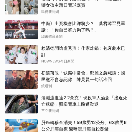
獅女孩主題日開球嘉賓
民視新聞網
中職》出賽機會比洋將少？ 葉君璋罕見重
話：「你自己努力夠了嗎？」
緯來體育新聞
賴清德開嗆盧秀燕！作家炸鍋：包衰劇本已
訂
取消
NOWNEWS今日新聞
初選落敗「缺席中常會」鄭麗文急喊話：國
民黨不會忘記你 陳見賢一句話冷回
鏡週刊
酒測濃度達2.2毫克！現役軍人酒駕「接近死
亡狀態」照樣開車上路遭勒退
三立新聞網
肝癌轉移全消失！59歲男12公分、63歲男6
公分肝癌自癒 醫曝讓肝癌自殺關鍵