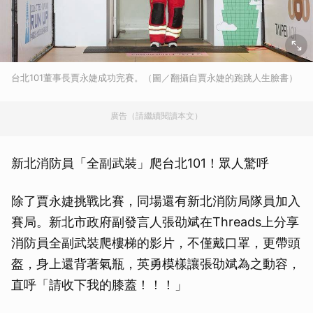
台北101董事長賈永婕成功完賽。（圖／翻攝自賈永婕的跑跳人生臉書）
廣告（請繼續閱讀本文）
新北消防員「全副武裝」爬台北101！眾人驚呼
除了賈永婕挑戰比賽，同場還有新北消防局隊員加入
賽局。新北市政府副發言人張劭斌在Threads上分享
消防員全副武裝爬樓梯的影片，不僅戴口罩，更帶頭
盔，身上還背著氣瓶，英勇模樣讓張劭斌為之動容，
直呼「請收下我的膝蓋！！！」