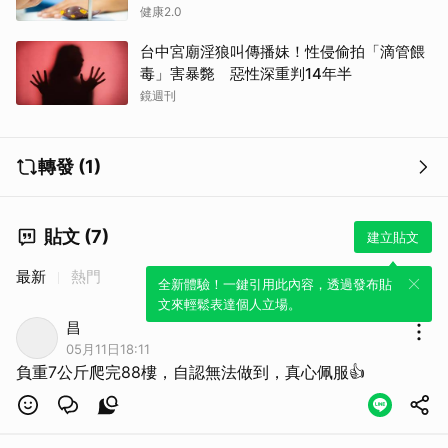
健康2.0
台中宮廟淫狼叫傳播妹！性侵偷拍「滴管餵
毒」害暴斃 惡性深重判14年半
鏡週刊
轉發 (1)
貼文 (7)
建立貼文
最新
熱門
全新體驗！一鍵引用此內容，透過發布貼
文來輕鬆表達個人立場。
昌
05月11日18:11
負重7公斤爬完88樓，自認無法做到，真心佩服👍