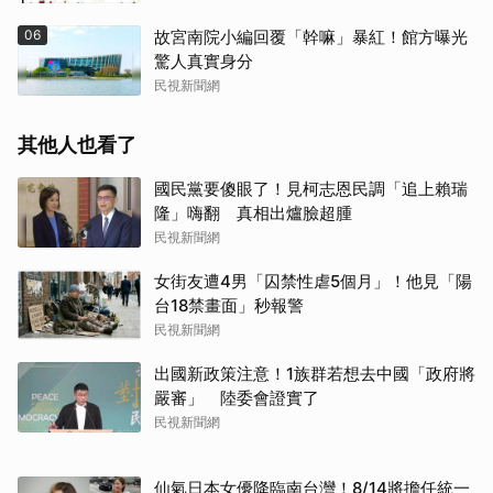
06
故宮南院小編回覆「幹嘛」暴紅！館方曝光
驚人真實身分
民視新聞網
其他人也看了
國民黨要傻眼了！見柯志恩民調「追上賴瑞
隆」嗨翻 真相出爐臉超腫
民視新聞網
女街友遭4男「囚禁性虐5個月」！他見「陽
台18禁畫面」秒報警
民視新聞網
出國新政策注意！1族群若想去中國「政府將
嚴審」 陸委會證實了
民視新聞網
仙氣日本女優降臨南台灣！8/14將擔任統一