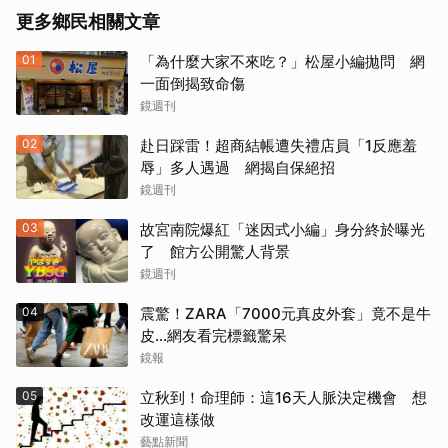
更多鄉民相關文章
01
「為什麼大家不來吃？」松屋小編拋問 網
一面倒揭致命傷
鏡週刊
02
赴日踩雷！超商結帳遭失禮店員「1反應羞
辱」多人遇過 網揭自保絕招
鏡週刊
03
故宮南院爆紅「迷因式小編」身分終於曝光
了 館方公開驚人背景
鏡週刊
04
震驚！ZARA「7000元真皮外套」竟不是牛
皮...網友看完標籤驚呆
鏡報
05
立秋到！命理師：這16天人脈決定機會 想
改運這樣做
藝點新聞