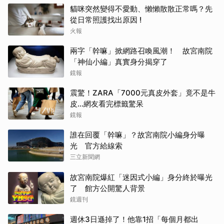
貓咪突然變得不愛動、懶懶散散正常嗎？先
從日常照護找出原因 !
火報
兩字「幹嘛」掀網路召喚風潮！ 故宮南院
「神仙小編」真實身分揭穿了
鏡報
震驚！ZARA「7000元真皮外套」竟不是牛
皮...網友看完標籤驚呆
鏡報
誰在回覆「幹嘛」？故宮南院小編身分曝
光 官方給線索
三立新聞網
故宮南院爆紅「迷因式小編」身分終於曝光
了 館方公開驚人背景
鏡週刊
週休3日遜掉了！他靠1招「每個月都出