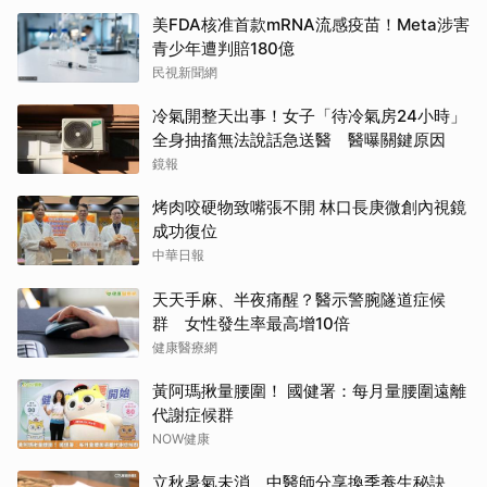
美FDA核准首款mRNA流感疫苗！Meta涉害
青少年遭判賠180億
民視新聞網
冷氣開整天出事！女子「待冷氣房24小時」
全身抽搐無法說話急送醫 醫曝關鍵原因
鏡報
烤肉咬硬物致嘴張不開 林口長庚微創內視鏡
成功復位
中華日報
天天手麻、半夜痛醒？醫示警腕隧道症候
群 女性發生率最高增10倍
健康醫療網
黃阿瑪揪量腰圍！ 國健署：每月量腰圍遠離
代謝症候群
NOW健康
立秋暑氣未消 中醫師分享換季養生秘訣