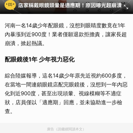
河南一名14歲少年配眼鏡，沒想到眼睛度數竟在1年
內暴漲到近900度！業者僅願退款拒擔責，讓家長超
崩潰，掀起熱議。
配眼鏡後1年 少年視力惡化
綜合陸媒報導，這名14歲少年原先近視約600多度，
在當地一間連鎖眼鏡店配完眼鏡後，沒想到一年內惡
化到近900度，甚至出現頭暈、視線模糊等不適症
狀，店員僅以「適應期」回應，並未協助進一步檢
查。
廣告（請繼續閱讀本文）