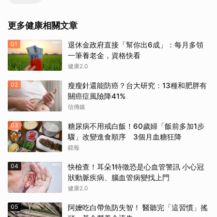
更多健康相關文章
01
退休金政府直接「幫你出6成」：每月多領
一筆養老金，資格快看
健康2.0
02
瘦瘦針還能防癌？台大研究：13種和肥胖有
關癌症風險降41%
信傳媒
03
糖尿病不用戒白飯！60歲婦「飯前多加1步
驟」改變進食順序 3個月血糖狂降
鏡報
04
快檢查！耳朵1特徵恐是心血管警訊 小心冠
狀動脈疾病、腦血管病變找上門
健康2.0
05
阿嬤吃白帶魚防失智！ 醫聽完「這習慣」搖