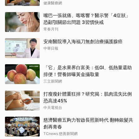
健康醫療網
嘴巴一張就痛、喀喀響？醫示警「4症狀」
恐顳顎關節出問題 3習慣快戒
常春月刊
安南醫院導入海福刀無創治療攝護腺癌
中華日報
「它」是水果界白富美：低GI、低熱量還助
排便！營養師曝黃金攝取量
三立新聞網
打瘦瘦針體重狂掉？研究揭：肌肉流失比例
恐高達45%
中天電視台
慈濟醫療五夠力智啟長照新時代 翻轉銀髮共
創再青春
TCnews 慈善新聞網