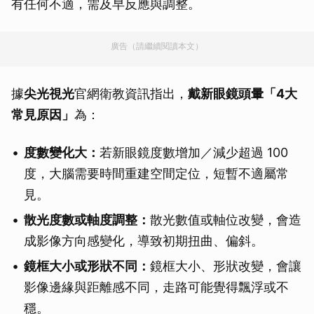
有任何不適，需及早反應與調整。
廣告（請繼續閱讀本文）
據
尖光視光
官網衛教資訊指出，
戴新眼鏡頭暈「4大
常見原因」
為：
度數變化大：
若新眼鏡度數增加／減少超過 100
度，大腦需要時間重建空間定位，短暫不適屬常
見。
散光度數或軸度調整：
散光數值或軸位改變，會造
成影像方向感變化，導致初期扭曲、偏斜。
鏡框大小或形狀不同：
鏡框大小、形狀改變，會讓
影像邊緣與距離感不同，走路可能覺得飄浮或不
穩。