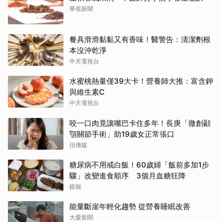
華視新聞
餐具滑滑黏黏又有香味！醫警告：清潔劑根
本沒沖乾淨
中天電視台
水蜜桃熱量僅39大卡！營養師大推：富含鉀
與維生素C
中天電視台
咬一口肉竟讓嘴巴卡住多年！長庚「微創顳
顎關節手術」助19歲女正常張口
信傳媒
糖尿病不用戒白飯！60歲婦「飯前多加1步
驟」改變進食順序 3個月血糖狂降
鏡報
能量斷崖年輕化趨勢 從營養睡眠改善
大愛新聞