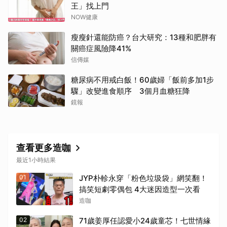
王」找上門
NOW健康
瘦瘦針還能防癌？台大研究：13種和肥胖有
關癌症風險降41%
信傳媒
糖尿病不用戒白飯！60歲婦「飯前多加1步
驟」改變進食順序 3個月血糖狂降
鏡報
查看更多造咖
最近1小時結果
01
JYP朴軫永穿「粉色垃圾袋」網笑翻！
搞笑短劇零偶包 4大迷因造型一次看
造咖
02
71歲姜厚任認愛小24歲童芯！七世情緣