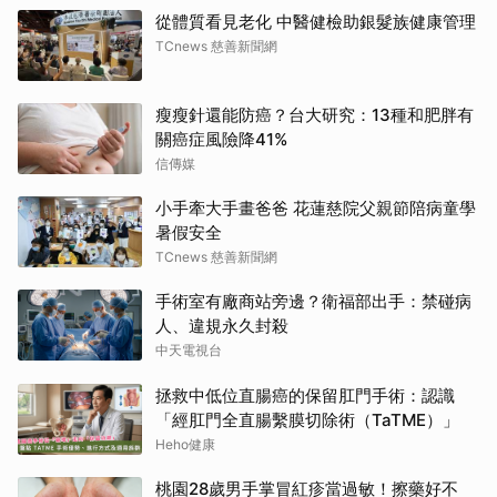
從體質看見老化 中醫健檢助銀髮族健康管理
TCnews 慈善新聞網
瘦瘦針還能防癌？台大研究：13種和肥胖有
關癌症風險降41%
信傳媒
小手牽大手畫爸爸 花蓮慈院父親節陪病童學
暑假安全
TCnews 慈善新聞網
手術室有廠商站旁邊？衛福部出手：禁碰病
人、違規永久封殺
中天電視台
拯救中低位直腸癌的保留肛門手術：認識
「經肛門全直腸繫膜切除術（TaTME）」
Heho健康
桃園28歲男手掌冒紅疹當過敏！擦藥好不