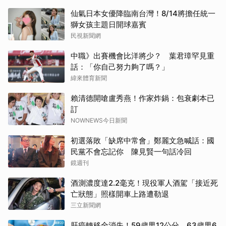
仙氣日本女優降臨南台灣！8/14將擔任統一
獅女孩主題日開球嘉賓
民視新聞網
中職》出賽機會比洋將少？ 葉君璋罕見重
話：「你自己努力夠了嗎？」
緯來體育新聞
賴清德開嗆盧秀燕！作家炸鍋：包衰劇本已
訂
NOWNEWS今日新聞
初選落敗「缺席中常會」鄭麗文急喊話：國
民黨不會忘記你 陳見賢一句話冷回
鏡週刊
酒測濃度達2.2毫克！現役軍人酒駕「接近死
亡狀態」照樣開車上路遭勒退
三立新聞網
肝癌轉移全消失！59歲男12公分、63歲男6