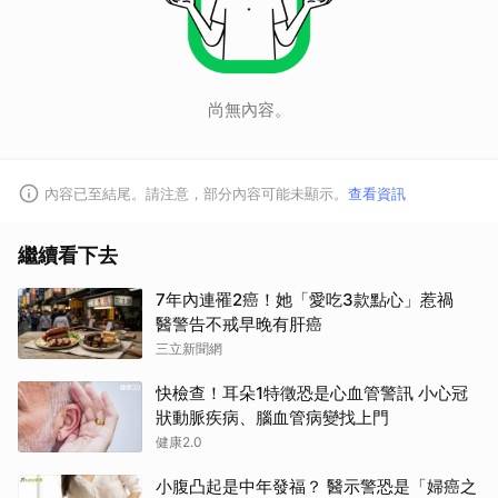
尚無內容。
內容已至結尾。請注意，部分內容可能未顯示。
查看資訊
繼續看下去
7年內連罹2癌！她「愛吃3款點心」惹禍
醫警告不戒早晚有肝癌
三立新聞網
快檢查！耳朵1特徵恐是心血管警訊 小心冠
狀動脈疾病、腦血管病變找上門
健康2.0
小腹凸起是中年發福？ 醫示警恐是「婦癌之