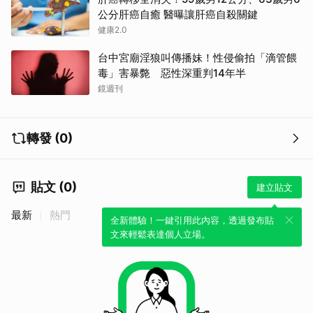
公分肝癌自癒 醫曝讓肝癌自殺關鍵
健康2.0
台中宮廟淫狼叫傳播妹！性侵偷拍「滴管餵
毒」害暴斃 惡性深重判14年半
鏡週刊
取消
轉發 (0)
貼文 (0)
建立貼文
最新
熱門
全新體驗！一鍵引用此內容，透過發布貼
文來輕鬆表達個人立場。