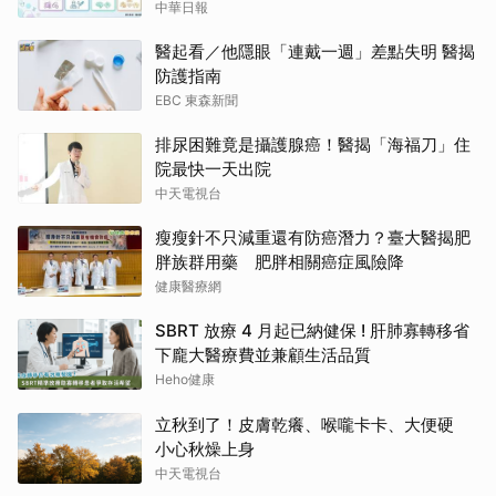
中華日報
醫起看／他隱眼「連戴一週」差點失明 醫揭
防護指南
EBC 東森新聞
排尿困難竟是攝護腺癌！醫揭「海福刀」住
院最快一天出院
中天電視台
瘦瘦針不只減重還有防癌潛力？臺大醫揭肥
胖族群用藥 肥胖相關癌症風險降
健康醫療網
SBRT 放療 4 月起已納健保 ! 肝肺寡轉移省
下龐大醫療費並兼顧生活品質
Heho健康
立秋到了！皮膚乾癢、喉嚨卡卡、大便硬
小心秋燥上身
中天電視台