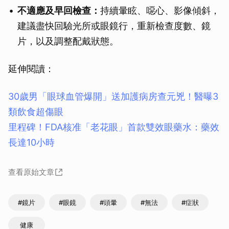
不適應及早回檢查：
持續暈眩、噁心、影像傾斜，
建議盡快回驗光所或眼鏡行，重新檢查度數、鏡
片，以及調整配戴狀態。
延伸閱讀：
30歲男「眼球血管爆開」送加護病房查元兇！醫曝3
類飲食超傷眼
里程碑！FDA核准「老花眼」首款雙效眼藥水：藥效
長達10小時
查看原始文章
#鏡片
#眼鏡
#頭暈
#無法
#症狀
健康