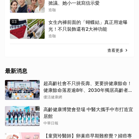
掀議、她小一就寫信示愛
造咖
03
女生內褲前面的「蝴蝶結」真正用途曝
光！不只裝飾還有2大神功能
造咖
查看更多
最新消息
超高齡社會不只拚長壽、更要拚健康餘命！
健康餘命落差逾8年、2030年獨居高齡者估
破百萬戶
優活健康網
高齡健康博覽會登場 中醫大攜手中市打造宜
居館
中華日報
【童寶玲醫師】卵巢癌早期難察覺？婦癌專