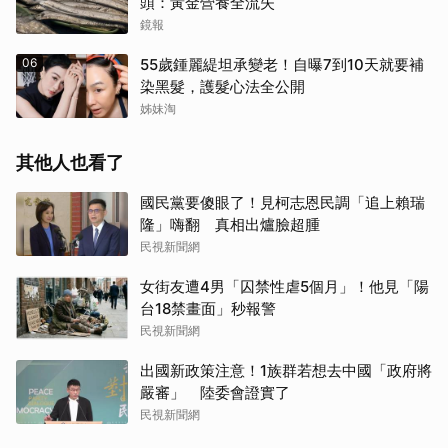
頭：黃金營養全流失
鏡報
06
55歲鍾麗緹坦承變老！自曝7到10天就要補
染黑髮，護髮心法全公開
姊妹淘
其他人也看了
國民黨要傻眼了！見柯志恩民調「追上賴瑞
隆」嗨翻 真相出爐臉超腫
民視新聞網
女街友遭4男「囚禁性虐5個月」！他見「陽
台18禁畫面」秒報警
民視新聞網
出國新政策注意！1族群若想去中國「政府將
嚴審」 陸委會證實了
民視新聞網