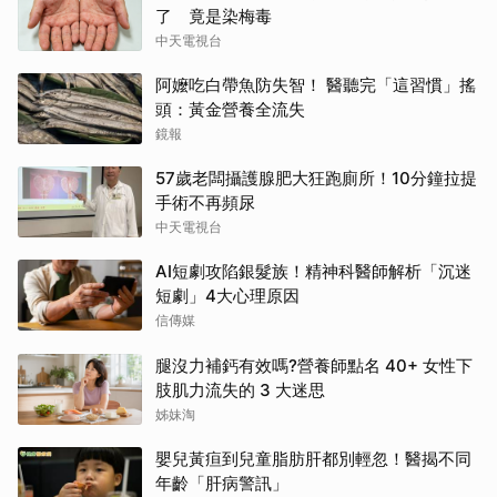
了 竟是染梅毒
中天電視台
阿嬤吃白帶魚防失智！ 醫聽完「這習慣」搖
頭：黃金營養全流失
鏡報
57歲老闆攝護腺肥大狂跑廁所！10分鐘拉提
手術不再頻尿
中天電視台
AI短劇攻陷銀髮族！精神科醫師解析「沉迷
短劇」4大心理原因
信傳媒
腿沒力補鈣有效嗎?營養師點名 40+ 女性下
肢肌力流失的 3 大迷思
姊妹淘
嬰兒黃疸到兒童脂肪肝都別輕忽！醫揭不同
年齡「肝病警訊」