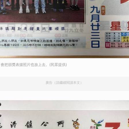
取消
會把頒獎表揚照片也放上去。(民眾提供)
廣告（請繼續閱讀本文）