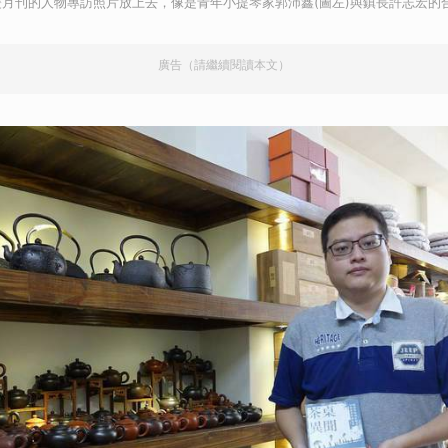
月刊的人物專訪照片放上去，像是青年小提琴家郭沛鑫(圖左)與鎮長許志宏的合
廣告（請繼續閱讀本文）