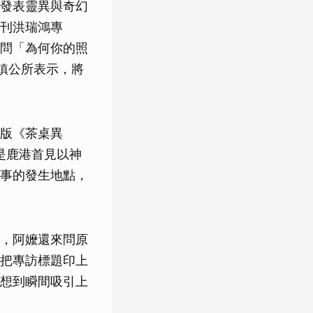
發表靈異與奇幻
刊洪瑞鴻專
問「為何你的照
鎮公所表示，將
版《茶桌異
是鹿港首見以神
事的發生地點，
，阿嬤還來問原
把專訪標題印上
想到瞬間吸引上