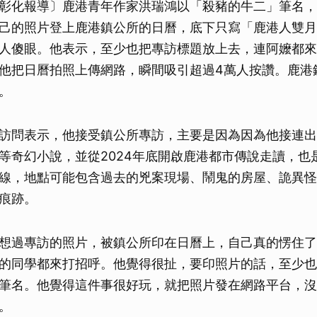
彰化報導〕鹿港青年作家洪瑞鴻以「殺豬的牛二」筆名，
己的照片登上鹿港鎮公所的日曆，底下只寫「鹿港人雙月
人傻眼。他表示，至少也把專訪標題放上去，連阿嬤都來
他把日曆拍照上傳網路，瞬間吸引超過4萬人按讚。鹿港
。
訪問表示，他接受鎮公所專訪，主要是因為因為他接連出
等奇幻小說，並從2024年底開啟鹿港都市傳說走讀，也
線，地點可能包含過去的兇案現場、鬧鬼的房屋、詭異怪
痕跡。
想過專訪的照片，被鎮公所印在日曆上，自己真的愣住了
的同學都來打招呼。他覺得很扯，要印照片的話，至少也
筆名。他覺得這件事很好玩，就把照片發在網路平台，沒
。