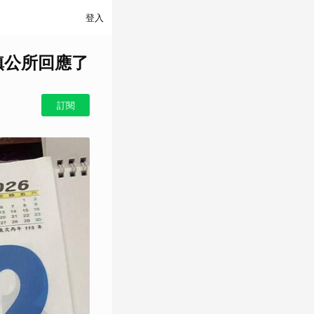
登入
鎮公所回應了
訂閱