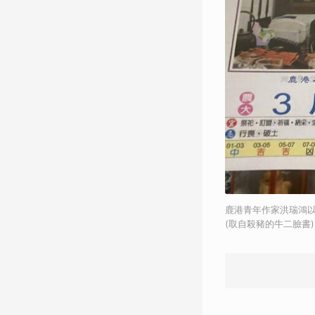
鹿港青年作家洪瑞鴻
(取自殺豬的牛二臉書)