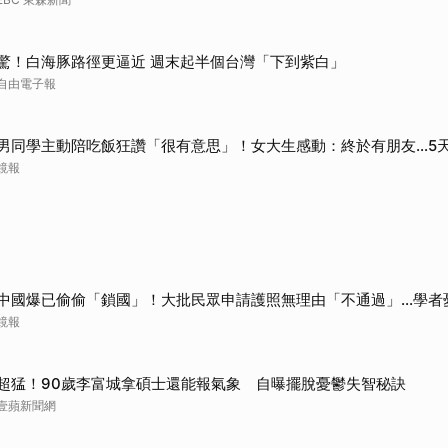
驚！白海豚路徑更逼近 週末起半個台灣「下到紫白」
自由電子報
男同學主動陪吃飯狂讚「很有意思」！女大生感動：終於有朋友…5
鏡報
中國爆已偷偷「鎖國」！大批民眾申請護照無理由「不通過」...學者
鏡報
超猛！90歲李富城拿碩士還能報氣象 自曝擺脫憂鬱失智秘訣
壹蘋新聞網