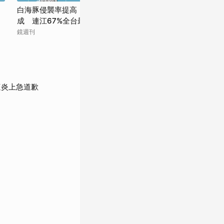
白海豚侵襲率提高！北北基桃等6縣市破5
「這些縣市」最
成 連江67%全台最高
襲機率出爐了 
鏡週刊
民視新聞網
遭炎上急道歉