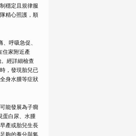
制穩定且規律服
隊精心照護，順
痛、呼吸急促、
先在住家附近產
治。經詳細檢查
時，發現胎兒已
全身水腫等症狀
可能發展為子癇
現蛋白尿、水腫
早產或胎兒生長
足夠的養分與氧