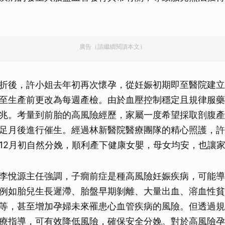
廣告（請繼續閱讀本文）
折後，許小姐去年初再次懷孕，從妊娠初期即至醫院建立
至生產前更改為每週產檢。由於血壓控制穩定且規律服藥
兆。考量到前胎的高風險經歷，家屬一度希望採取剖腹產
足月後進行催生。經過林新醫院醫療團隊的精心照護，許
12月初自然分娩，順利產下健康女嬰，母女均安，也讓
李悅源主任強調，子癇前症是種高風險妊娠疾病，可能導
例如胎兒生長遲滯、胎盤早期剝離、大量出血、溶血性貧
等，甚至增加孕婦未來罹患心血管疾病的風險。但透過規
療指導，可有效降低風險，確保安全分娩。對於高風險孕