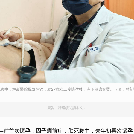
腹中，林新醫院風險控管，助27歲女二度懷孕後，產下健康女嬰。（圖：林新
廣告（請繼續閱讀本文）
2年前首次懷孕，因子癇前症，胎死腹中，去年初再次懷孕