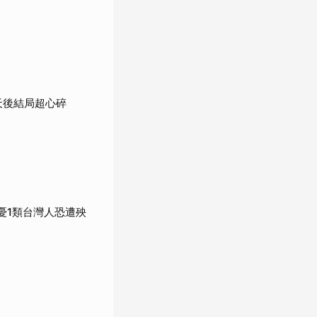
天後結局超心碎
憂1類台灣人恐遭殃