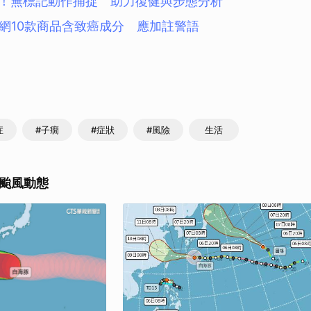
破！無標記動作捕捉 助力復健與步態分析
取消
網10款商品含致癌成分 應加註警語
症
#子癇
#症狀
#風險
生活
颱風動態