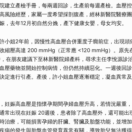
院建立產檢手冊，每兩週回診，生產前每週產檢。血壓控
高風險經歷，家屬一度希望採剖腹產，經林新醫院醫療團
娠，去年12月初自然分娩，產下健康女嬰，母女均安。
許小姐2年前，因慢性高血壓合併重度子癇前症，出現頭
縮壓高達 200 mmHg（正常應 <120 mmHg）。原
時，在朋友建議下至林新醫院婦產科，尋求主任李悅源診
血壓藥物並開始控制病情，但仍然持續惡化。一週後回診
決定進行引產。產後，許小姐血壓逐漸穩定，凝血異常及
，妊娠高血壓是指懷孕期間孕婦血壓升高，若情況嚴重，
通常出現在妊娠 20週後，患者除了高血壓外，還可能出
時治療，可能損害孕婦的肝臟、腎臟及胎盤功能，並增加
疾病的發生與胎盤血管發育異常有關，導致胎兒無法獲得