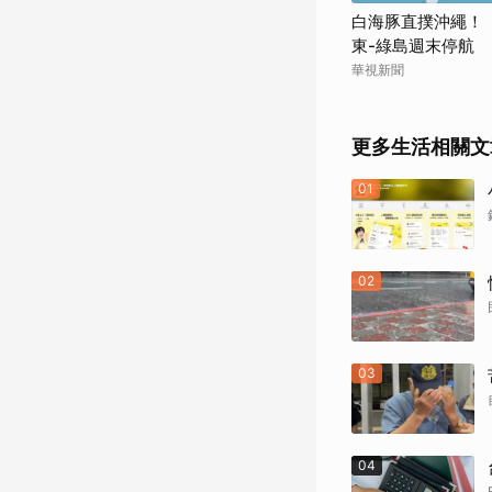
白海豚直撲沖繩！
東-綠島週末停航
華視新聞
更多生活相關文
01
02
03
04