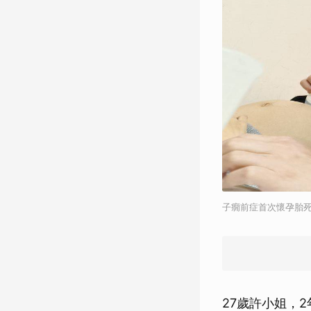
子癇前症首次懷孕胎死
27歲許小姐，