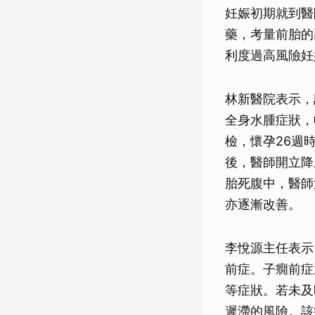
妊娠初期就到醫
藥，考量前胎的
利度過高風險妊
林新醫院表示，
全身水腫症狀，收
檢，懷孕26週
後，醫師開立降
胎死腹中，醫師
亦逐漸改善。
李悅源主任表示
前症。子癇前症
等症狀。若未及
遲滯的風險。該