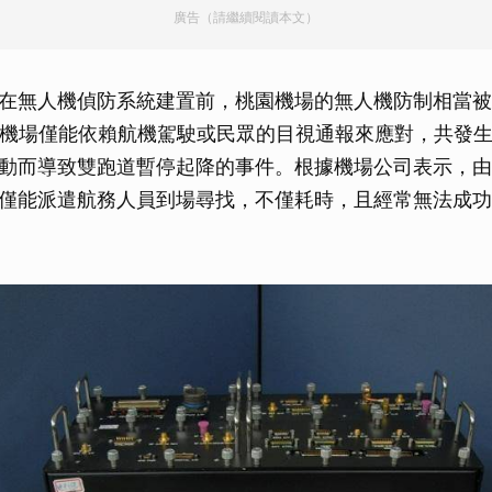
廣告（請繼續閱讀本文）
在無人機偵防系統建置前，桃園機場的無人機防制相當被動
月，機場僅能依賴航機駕駛或民眾的目視通報來應對，共發
動而導致雙跑道暫停起降的事件。根據機場公司表示，由
僅能派遣航務人員到場尋找，不僅耗時，且經常無法成功