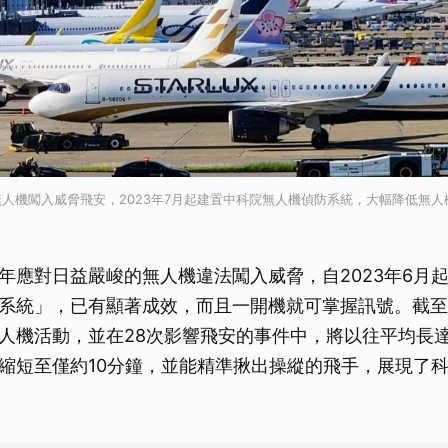
人機闖入威脅飛安，2023年7月起建置中科院無人機偵防系統，大幅降低無
年應對日益嚴峻的無人機違法闖入威脅，自2023年6月
系統」，已有顯著成效，而且一開機就可掌握訊號。截至
人機活動，並在28次影響飛安的事件中，將以往平均長達
縮短至僅約10分鐘，並能精準揪出操縱的飛手，展現了