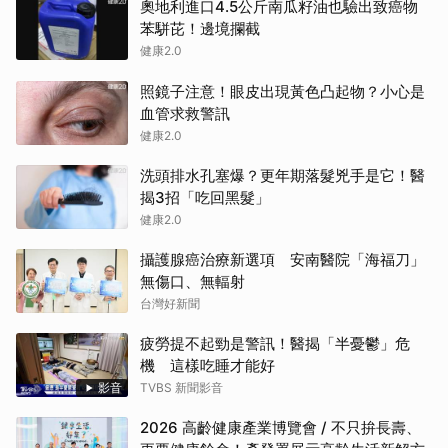
奧地利進口4.5公斤南瓜籽油也驗出致癌物
苯駢芘！邊境攔截
健康2.0
照鏡子注意！眼皮出現黃色凸起物？小心是
血管求救警訊
健康2.0
洗頭排水孔塞爆？更年期落髮兇手是它！醫
揭3招「吃回黑髮」
健康2.0
攝護腺癌治療新選項 安南醫院「海福刀」
無傷口、無輻射
台灣好新聞
疲勞提不起勁是警訊！醫揭「半憂鬱」危
機 這樣吃睡才能好
影音
TVBS 新聞影音
2026 高齡健康產業博覽會 / 不只拚長壽、