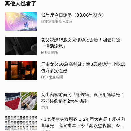
其他人也看了
12星座今日運勢〈08.08星期六〉
科技紫微網每日星座
老父親嫌18歲女兒懷孕太丟臉！騙去河邊
「活活溺斃」
民視新聞網
屏東女欠50萬高利貸！遭3惡煞追討 小吃店
包廂多次性侵
EBC 東森新聞
女生內褲前面的「蝴蝶結」真正用途曝光！
不只裝飾還有2大神功能
造咖
43名學生失蹤懸案...12年重大進展！震撼內
幕曝光 高官當年下令「銷毀監視器」今遭