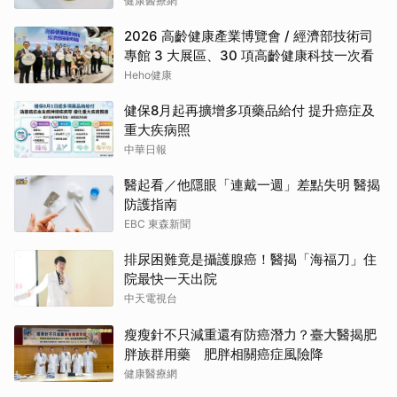
健康醫療網
2026 高齡健康產業博覽會 / 經濟部技術司
專館 3 大展區、30 項高齡健康科技一次看
Heho健康
健保8月起再擴增多項藥品給付 提升癌症及
重大疾病照
中華日報
醫起看／他隱眼「連戴一週」差點失明 醫揭
防護指南
EBC 東森新聞
排尿困難竟是攝護腺癌！醫揭「海福刀」住
院最快一天出院
中天電視台
瘦瘦針不只減重還有防癌潛力？臺大醫揭肥
胖族群用藥 肥胖相關癌症風險降
健康醫療網