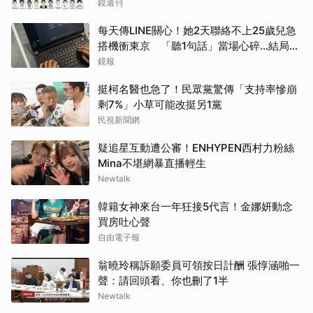
逮
鏡週刊
取消
每天傳LINE關心！她2天聯絡不上25歲兒急
搭機衝東京 「聽1句話」當場心碎...結局看
哭網
鏡報
挺柯名醫也急了！民眾黨驚傳「支持率慘崩
剩7%」小草可能改挺另1黨
民視新聞網
疑追星互動遭公審！ENHYPEN西村力粉絲
Mina不堪網暴直播輕生
Newtalk
韓籍女神來台一年狂接5代言！金娜妍動念
買房吐心聲
自由電子報
翁曉玲稱訴願委員可領按日計酬 張惇涵啪一
聲：請回頭看、你也刪了1半
Newtalk