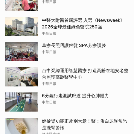
中華日報
中醫大附醫首屆評選 入選《Newsweek》
2026全球最佳綠色醫院250強
中華日報
草療長照呵護銀髮 SPA芳療護膝
中華日報
台中榮總運用智慧醫療 打造高齡在地安老整
合照護高齡醫學中心
中華日報
6分鐘行走測試廊道 提升心肺體力
中華日報
健檢腎功能正常別大意！醫：蛋白尿異常恐
是洗腎警訊