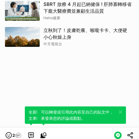
SBRT 放療 4 月起已納健保 ! 肝肺寡轉移省
下龐大醫療費並兼顧生活品質
Heho健康
立秋到了！皮膚乾癢、喉嚨卡卡、大便硬
小心秋燥上身
中天電視台
全新體驗！一鍵引用此內容，透過發布貼
可以轉發或引用此內容至自己的貼文中，
文來輕鬆表達個人立場。
來發表您的評論或觀點。
2