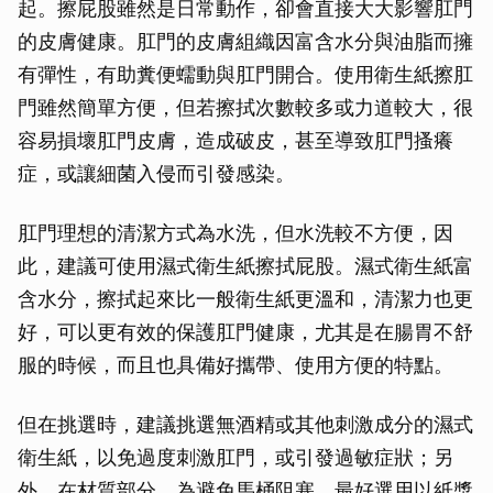
起。擦屁股雖然是日常動作，卻會直接大大影響肛門
的皮膚健康。肛門的皮膚組織因富含水分與油脂而擁
有彈性，有助糞便蠕動與肛門開合。使用衛生紙擦肛
門雖然簡單方便，但若擦拭次數較多或力道較大，很
容易損壞肛門皮膚，造成破皮，甚至導致肛門搔癢
症，或讓細菌入侵而引發感染。
肛門理想的清潔方式為水洗，但水洗較不方便，因
此，建議可使用濕式衛生紙擦拭屁股。濕式衛生紙富
含水分，擦拭起來比一般衛生紙更溫和，清潔力也更
好，可以更有效的保護肛門健康，尤其是在腸胃不舒
服的時候，而且也具備好攜帶、使用方便的特點。
但在挑選時，建議挑選無酒精或其他刺激成分的濕式
衛生紙，以免過度刺激肛門，或引發過敏症狀；另
外，在材質部分，為避免馬桶阻塞，最好選用以紙漿