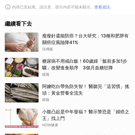
內容已至結尾。請注意，部分內容可能未顯示。
查看資訊
繼續看下去
瘦瘦針還能防癌？台大研究：13種和肥胖有
關癌症風險降41%
信傳媒
糖尿病不用戒白飯！60歲婦「飯前多加1步
驟」改變進食順序 3個月血糖狂降
鏡報
阿嬤吃白帶魚防失智！ 醫聽完「這習慣」搖
頭：黃金營養全流失
鏡報
小腹凸起是中年發福？ 醫示警恐是「婦癌之
王」找上門
NOW健康