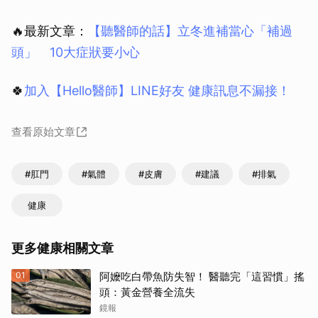
🔥最新文章：
【聽醫師的話】立冬進補當心「補過
頭」 10大症狀要小心
🍀
加入【Hello醫師】LINE好友 健康訊息不漏接！
查看原始文章
#肛門
#氣體
#皮膚
#建議
#排氣
健康
更多健康相關文章
01
阿嬤吃白帶魚防失智！ 醫聽完「這習慣」搖
頭：黃金營養全流失
鏡報