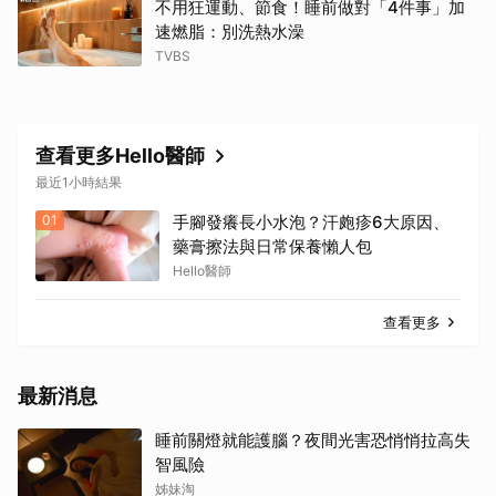
不用狂運動、節食！睡前做對「4件事」加
速燃脂：別洗熱水澡
TVBS
查看更多Hello醫師
最近1小時結果
01
手腳發癢長小水泡？汗皰疹6大原因、
藥膏擦法與日常保養懶人包
Hello醫師
查看更多
最新消息
睡前關燈就能護腦？夜間光害恐悄悄拉高失
智風險
姊妹淘