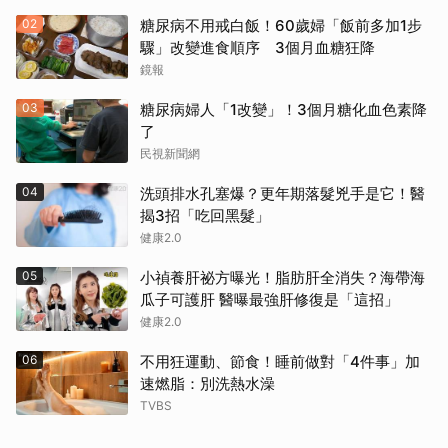
02
糖尿病不用戒白飯！60歲婦「飯前多加1步
驟」改變進食順序 3個月血糖狂降
鏡報
03
糖尿病婦人「1改變」！3個月糖化血色素降
了
民視新聞網
04
洗頭排水孔塞爆？更年期落髮兇手是它！醫
揭3招「吃回黑髮」
健康2.0
05
小禎養肝祕方曝光！脂肪肝全消失？海帶海
瓜子可護肝 醫曝最強肝修復是「這招」
健康2.0
06
不用狂運動、節食！睡前做對「4件事」加
速燃脂：別洗熱水澡
TVBS