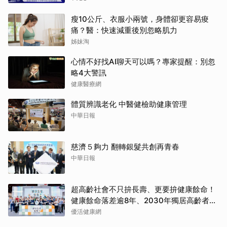
瘦10公斤、衣服小兩號，身體卻更容易痠
痛？醫：快速減重後別忽略肌力
姊妹淘
心情不好找AI聊天可以嗎？專家提醒：別忽
略4大警訊
健康醫療網
體質辨識老化 中醫健檢助健康管理
中華日報
慈濟５夠力 翻轉銀髮共創再青春
中華日報
超高齡社會不只拚長壽、更要拚健康餘命！
健康餘命落差逾8年、2030年獨居高齡者估
破百萬戶
優活健康網