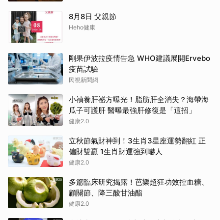
8月8日 父親節
Heho健康
剛果伊波拉疫情告急 WHO建議展開Ervebo
疫苗試驗
民視新聞網
小禎養肝祕方曝光！脂肪肝全消失？海帶海
瓜子可護肝 醫曝最強肝修復是「這招」
健康2.0
立秋節氣財神到！3生肖3星座運勢翻紅 正
偏財雙贏 1生肖財運強到嚇人
健康2.0
多篇臨床研究揭露！芭樂超狂功效控血糖、
顧關節、降三酸甘油酯
健康2.0