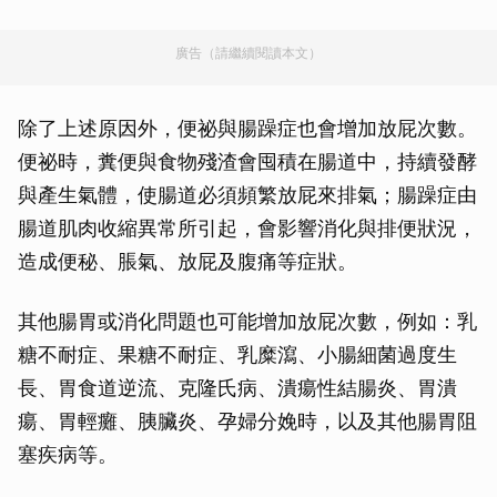
廣告（請繼續閱讀本文）
除了上述原因外，便祕與腸躁症也會增加放屁次數。
便祕時，糞便與食物殘渣會囤積在腸道中，持續發酵
與產生氣體，使腸道必須頻繁放屁來排氣；腸躁症由
腸道肌肉收縮異常所引起，會影響消化與排便狀況，
造成便秘、脹氣、放屁及腹痛等症狀。
其他腸胃或消化問題也可能增加放屁次數，例如：乳
糖不耐症、果糖不耐症、乳糜瀉、小腸細菌過度生
長、胃食道逆流、克隆氏病、潰瘍性結腸炎、胃潰
瘍、胃輕癱、胰臟炎、孕婦分娩時，以及其他腸胃阻
塞疾病等。