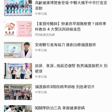
高齡健康博覽會登場 中醫大攜手中市打造宜
居館
中華日報
【童寶玲醫師】卵巢癌早期難察覺？婦癌專
科教你 4 大警訊與篩檢迷思
問8健康諮詢網
安南醫引進海福刀 微創治療攝護腺癌
中華日報
頻尿、夜尿…拖延恐傷腎 熟男攝護腺肥大 別
硬撐
中華日報
攝護腺癌3階段精準篩檢 別急著切片
中華日報
闖關學防治三高 掌握健康密碼