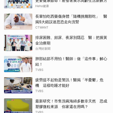
更要健康餘命！產發署展示高齡生活新解方
Heho健康
長輩怕吃西藥傷身體「隨機挑幾顆吃」 醫
揭5大錯誤迷思恐走向洗腎
CTWANT
排尿困難、頻尿、夜尿別隱忍 醫：把握黃
金治療期
台灣好新聞
肺部結節不用怕！醫師：做「這件事」解心
結！
TVBS
疲勞提不起勁是警訊！醫揭「半憂鬱」危
機 這樣吃睡才能好
TVBS
最新研究！市售洗碗海綿多數非天然 恐成
塑膠微粒來源 你家還在用嗎？
TVBS