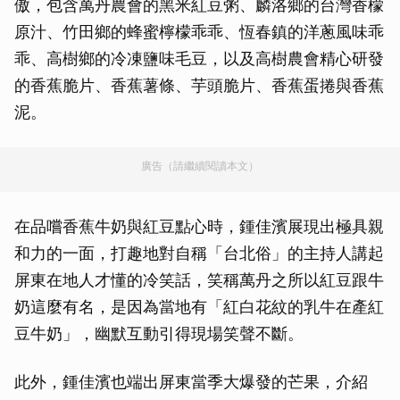
傲，包含萬丹農會的黑米紅豆粥、麟洛鄉的台灣香檬
原汁、竹田鄉的蜂蜜檸檬乖乖、恆春鎮的洋蔥風味乖
乖、高樹鄉的冷凍鹽味毛豆，以及高樹農會精心研發
的香蕉脆片、香蕉薯條、芋頭脆片、香蕉蛋捲與香蕉
泥。
廣告（請繼續閱讀本文）
在品嚐香蕉牛奶與紅豆點心時，鍾佳濱展現出極具親
和力的一面，打趣地對自稱「台北俗」的主持人講起
屏東在地人才懂的冷笑話，笑稱萬丹之所以紅豆跟牛
奶這麼有名，是因為當地有「紅白花紋的乳牛在產紅
豆牛奶」，幽默互動引得現場笑聲不斷。
此外，鍾佳濱也端出屏東當季大爆發的芒果，介紹