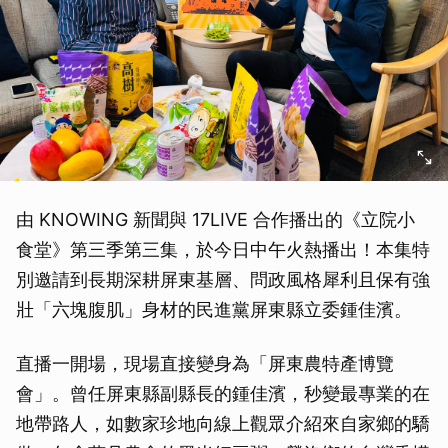
由 KNOWING 新聞與 17LIVE 合作播出的《立院小
食堂》第三季第三集，於今日中午火熱播出！本集特
別邀請到長期深耕屏東基層、問政風格犀利且保有強
壯「六塊腹肌」身材的民進黨屏東縣立委鍾佳濱。
直播一開場，現場直接變身為「屏東農特產博覽
會」。曾任屏東縣副縣長的鍾佳濱，秒變最專業的在
地帶路人，如數家珍地向線上觀眾介紹來自家鄉的驕