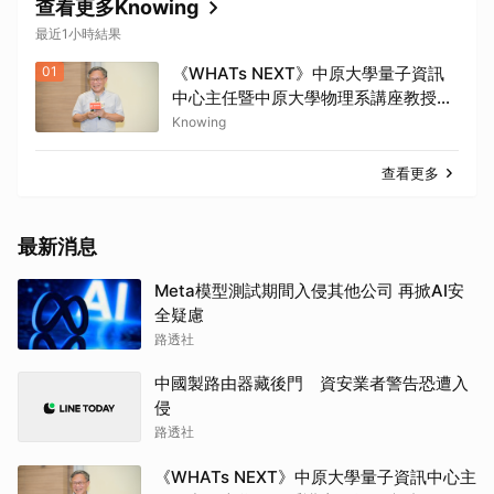
查看更多Knowing
最近1小時結果
01
《WHATs NEXT》中原大學量子資訊
中心主任暨中原大學物理系講座教授張
慶瑞：Q-day的countdown現在已經
Knowing
開始了
查看更多
最新消息
Meta模型測試期間入侵其他公司 再掀AI安
全疑慮
路透社
中國製路由器藏後門 資安業者警告恐遭入
侵
路透社
《WHATs NEXT》中原大學量子資訊中心主