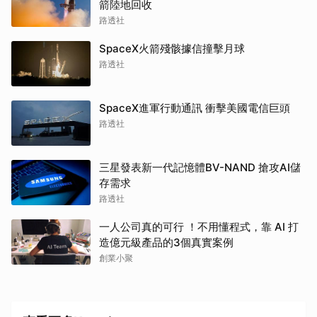
箭陸地回收
路透社
SpaceX火箭殘骸據信撞擊月球
路透社
SpaceX進軍行動通訊 衝擊美國電信巨頭
路透社
三星發表新一代記憶體BV-NAND 搶攻AI儲
存需求
路透社
一人公司真的可行 ！不用懂程式，靠 AI 打
造億元級產品的3個真實案例
創業小聚