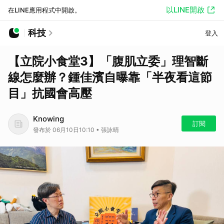
以LINE開啟
在LINE應用程式中開啟。
科技
登入
【立院小食堂3】「腹肌立委」理智斷
線怎麼辦？鍾佳濱自曝靠「半夜看這節
目」抗國會高壓
Knowing
訂閱
發布於 06月10日10:10 • 張詠晴