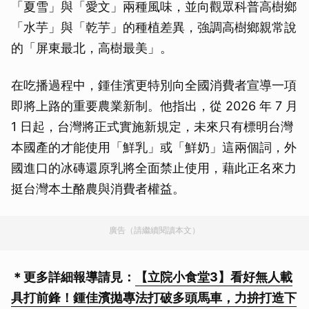
「夏雪」與「愛文」兩種風味，並向觀眾科普高樹鄉
「水芋」與「乾芋」的種植差異，強調高樹鄉親常說
的「屏東最北，高樹最美」。
在吃播過程中，鍾佳濱更特別向全國消費者宣導一項
即將上路的重要農業新制。他指出，從 2026 年 7 月
1 日起，台灣將正式實施新規定，未來只有標明台灣
本國產的才能使用「鮮乳」或「鮮奶」這兩個詞，外
國進口的冰磚還原乳將全面禁止使用，藉此正名來力
挺台灣本土酪農與消費者權益。
廣告（請繼續閱讀本文）
＊更多詳細報導請見：
【立院小食堂3】看好無人載
具打前鋒！鍾佳濱拋專法打破多頭馬車，力拚打造下