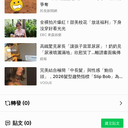
爭奪
民視新聞網
全裸拍片爆紅！甜美校花「放送福利」下身
沒穿好看光光
EBC 東森娛樂
高鐵驚見家長「讓孩子當眾尿尿」！奶奶見
「尿液噴灑滿地」欣慰笑了…離譜畫面瘋傳
鏡報
完美結合極簡「中長髮」與性感「鮑伯
頭」，2026髮型趨勢指標「Slip Bob」為何
自帶90年代超模氣場？
VOGUE
轉發 (0)
貼文 (0)
建立貼文