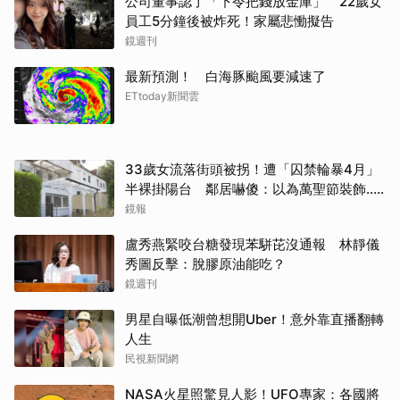
公司董事認了「下令把錢放金庫」 22歲女
員工5分鐘後被炸死！家屬悲慟擬告
鏡週刊
最新預測！ 白海豚颱風要減速了
ETtoday新聞雲
33歲女流落街頭被拐！遭「囚禁輪暴4月」
半裸掛陽台 鄰居嚇傻：以為萬聖節裝飾...
主謀竟與妻小同住
鏡報
盧秀燕緊咬台糖發現苯駢芘沒通報 林靜儀
秀圖反擊：脫膠原油能吃？
鏡週刊
男星自曝低潮曾想開Uber！意外靠直播翻轉
人生
民視新聞網
NASA火星照驚見人影！UFO專家：各國將