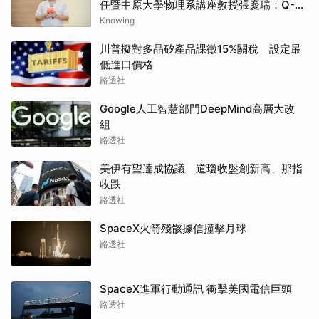
任暨中原大學物理系講座教授張慶瑞：Q-
day的countdown現在已經開始了
Knowing
川普擬對多晶矽產品課徵15%關稅 設定最
低進口價格
路透社
Google人工智慧部門DeepMind高層大改
組
路透社
美伊有望達成協議 道瓊收盤創新高、那指
收跌
路透社
SpaceX火箭殘骸據信撞擊月球
路透社
SpaceX進軍行動通訊 衝擊美國電信巨頭
路透社