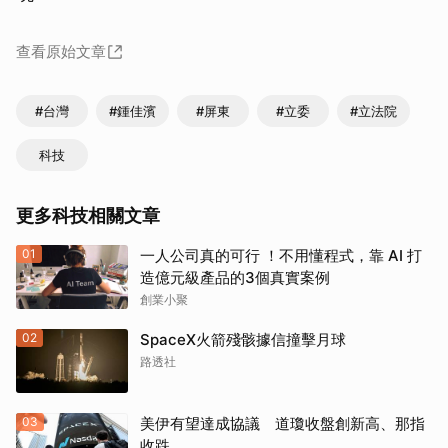
查看原始文章
#台灣
#鍾佳濱
#屏東
#立委
#立法院
科技
取消
更多科技相關文章
01
一人公司真的可行 ！不用懂程式，靠 AI 打
造億元級產品的3個真實案例
創業小聚
02
SpaceX火箭殘骸據信撞擊月球
路透社
03
美伊有望達成協議 道瓊收盤創新高、那指
收跌