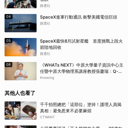
路透社
04
SpaceX進軍行動通訊 衝擊美國電信巨頭
路透社
05
SpaceX最快8月試射星艦 首度挑戰上段火
箭陸地回收
路透社
06
《WHATs NEXT》中原大學量子資訊中心主
任暨中原大學物理系講座教授張慶瑞：Q-
day的countdown現在已經開始了
Knowing
其他人也看了
千千拍照總把「這部位」塗掉！護理人員揭
真相：避免惹來不必要麻煩
CTWANT