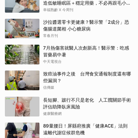
造低敏睡眠區＋穩定用藥，不必再跟毛小孩
分離
幸福熟齡 X 今周刊
沙拉醬選零卡更健康？醫示警「2成分」恐
傷腸道菌相 小心糖尿病
常春月刊
7月熱傷害就醫人次創新高！醫示警：吃感
冒藥易中暑
中天電視台
致癌油事件之後 台灣食安通報制度還有哪
些漏洞？
信傳媒
長短腳、跛行不只是老化 人工髖關節手術
評估助降臥床風險
健康醫療網
89量腰日！屏縣府推廣「健康ACE」法則
遠離代謝症候群危機