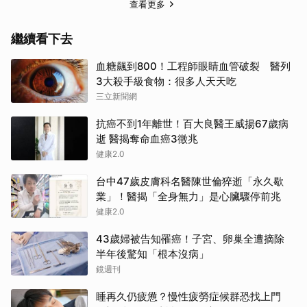
查看更多
繼續看下去
血糖飆到800！工程師眼睛血管破裂 醫列
3大殺手級食物：很多人天天吃
三立新聞網
抗癌不到1年離世！百大良醫王威揚67歲病
逝 醫揭奪命血癌3徵兆
健康2.0
台中47歲皮膚科名醫陳世倫猝逝「永久歇
業」！醫揭「全身無力」是心臟驟停前兆
健康2.0
43歲婦被告知罹癌！子宮、卵巢全遭摘除
半年後驚知「根本沒病」
鏡週刊
睡再久仍疲憊？慢性疲勞症候群恐找上門