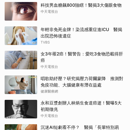
科技男血糖飆800險瞎！醫揭3大傷眼食物
中天電視台
年輕非免死金牌！染流感重症進ICU 醫揭
出院恐怖後遺症
TVBS
女3年罹2癌！醫警告：愛吃3食物恐載得肝
癌
中天電視台
唱歌助紓壓？研究揭壓力荷爾蒙降 推測對
免疫功能、大腦健康有潛在益處
健康醫療網
永和豆漿創辦人林炳生食道癌逝！醫曝5大
初期徵兆
中天電視台
沉迷AI短劇看不停？ 醫揭「長輩特別易