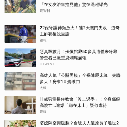
「在女友浴室撞見他」驚悚過程曝光
鏡週刊
22億守護神頻放火！連2天關門失敗 道奇
主帥賽後說重話
鏡報
惡臭飄數月！殯儀館藏50多具遺體未冷藏
警查看已嚴重腐爛爬滿蛆
CTWANT
高雄人氣「公關男模」全裸陳屍床緣 失聯
多天！房東1直覺破門
太報
11歲男童長住教會「沒上過學」！全身傷痕
高燒亡…遭爆「綁在床上」疑似虐待
鏡報
婆媳隔空撕破臉？台玻夫人還原長子離世2