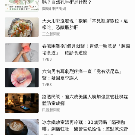
嗎？自然孔手術是什麼？
問8健康諮詢網
天天用都沒發現！接觸「常見塑膠微粒＋這
樣吃」恐釀脂肪肝
三立新聞網
吞嚥困難拖1個月就醫！胃鏡一照竟是「腫瘤
堵食道」 確診食道癌
TVBS
六旬男右耳劇烈疼痛一查「竟有活昆蟲」
醫：疑因夏季誤入
TVBS
路透民調：逾六成美國人盼加強監管社群媒
體防童成癮
民視新聞網
冰拿鐵放室溫再冷藏！30歲男喝「隔夜咖
啡」劇痛狂吐 醫警告危險性：差點就洗腎