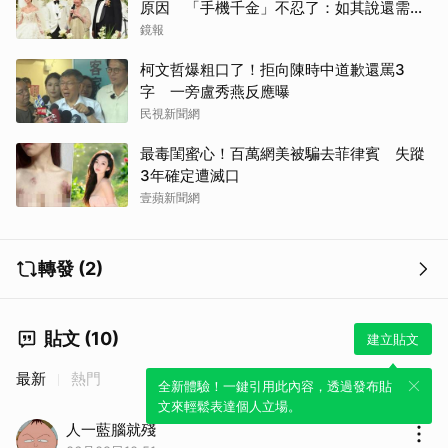
原因 「手機千金」不忍了：如其說還需要
離開嗎？
鏡報
柯文哲爆粗口了！拒向陳時中道歉還罵3
字 一旁盧秀燕反應曝
民視新聞網
最毒閨蜜心！百萬網美被騙去菲律賓 失蹤
3年確定遭滅口
壹蘋新聞網
轉發 (2)
貼文 (10)
建立貼文
最新
熱門
全新體驗！一鍵引用此內容，透過發布貼
文來輕鬆表達個人立場。
人一藍腦就殘