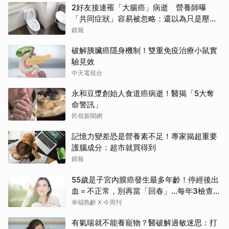
2好友接連罹「大腸癌」病逝 營養師曝
「共同症狀」容易被忽略：還以為只是壓力
大
鏡報
破解胰臟癌隱身機制！雙重免疫治療小鼠實
驗見效
中天電視台
永和豆漿創始人食道癌病逝！醫揭「5大奪
命警訊」
民視新聞網
記憶力變差恐是營養素不足！專家揭超重要
護腦成分：超市就買得到
鏡報
55歲是子宮內膜癌發生最多年齡！停經後出
血＝不正常，別再當「回春」…每年3檢查保
命：早期治癒率達9成5
幸福熟齡 X 今周刊
有氣喘就不能養寵物？醫破解過敏迷思：打