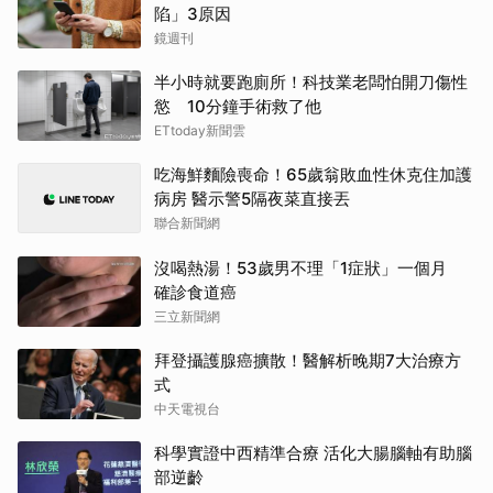
陷」3原因
鏡週刊
半小時就要跑廁所！科技業老闆怕開刀傷性
慾 10分鐘手術救了他
ETtoday新聞雲
吃海鮮麵險喪命！65歲翁敗血性休克住加護
病房 醫示警5隔夜菜直接丟
聯合新聞網
沒喝熱湯！53歲男不理「1症狀」一個月
確診食道癌
三立新聞網
拜登攝護腺癌擴散！醫解析晚期7大治療方
式
中天電視台
科學實證中西精準合療 活化大腸腦軸有助腦
部逆齡