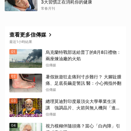
3大習慣正在消耗你的健康
常春月刊
查看更多信傳媒
最近1小時結果
01
烏克蘭特戰部送給普丁的8月8日禮物：
兩座煉油廠的火焰
信傳媒
02
暑假旅遊狂走痛到寸步難行？ 大腳趾腫
痛、足底長繭是警訊 醫：小心拇指外翻
信傳媒
03
總理莫迪對印度最頂尖大學畢業生演
講 強調晶片、火箭與無人機與「進步
印度」
信傳媒
04
視力模糊伴隨頭痛？當心「白內障」引