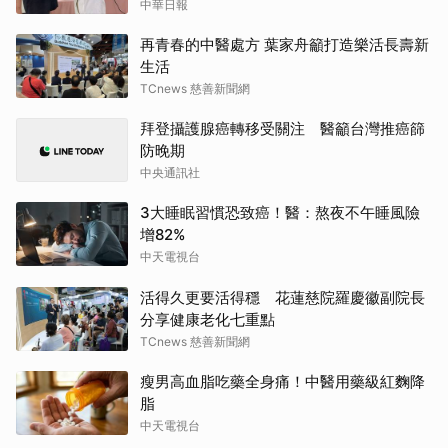
中華日報
再青春的中醫處方 葉家舟籲打造樂活長壽新
生活
TCnews 慈善新聞網
拜登攝護腺癌轉移受關注 醫籲台灣推癌篩
防晚期
中央通訊社
3大睡眠習慣恐致癌！醫：熬夜不午睡風險
增82%
中天電視台
活得久更要活得穩 花蓮慈院羅慶徽副院長
分享健康老化七重點
TCnews 慈善新聞網
瘦男高血脂吃藥全身痛！中醫用藥級紅麴降
脂
中天電視台