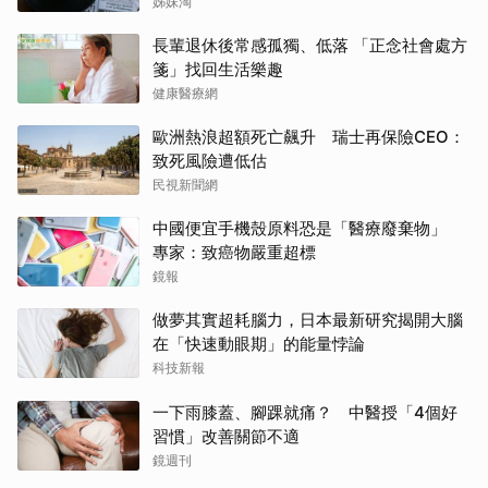
姊妹淘
長輩退休後常感孤獨、低落 「正念社會處方
箋」找回生活樂趣
健康醫療網
歐洲熱浪超額死亡飆升 瑞士再保險CEO：
致死風險遭低估
民視新聞網
中國便宜手機殼原料恐是「醫療廢棄物」
專家：致癌物嚴重超標
鏡報
做夢其實超耗腦力，日本最新研究揭開大腦
在「快速動眼期」的能量悖論
科技新報
一下雨膝蓋、腳踝就痛？ 中醫授「4個好
習慣」改善關節不適
鏡週刊