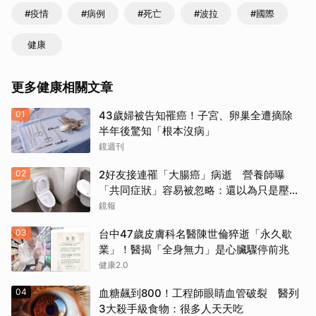
#疫情
#病例
#死亡
#波拉
#國際
健康
更多健康相關文章
01
43歲婦被告知罹癌！子宮、卵巢全遭摘除
半年後驚知「根本沒病」
鏡週刊
02
2好友接連罹「大腸癌」病逝 營養師曝
「共同症狀」容易被忽略：還以為只是壓力
大
鏡報
03
台中47歲皮膚科名醫陳世倫猝逝「永久歇
業」！醫揭「全身無力」是心臟驟停前兆
健康2.0
04
血糖飆到800！工程師眼睛血管破裂 醫列
3大殺手級食物：很多人天天吃