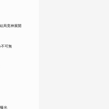
結局竟神展開
心不可無
覽
況曝光