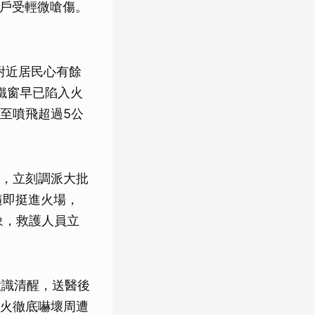
住戶受輕微嗆傷。
附近居民心有餘
鐵窗早已陷入火
至噴飛超過5公
，立刻調派大批
隨即挺進火場，
象，救護人員立
意識清醒，送醫後
火徹底嚇壞周遭