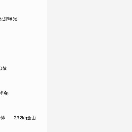
紀錄曝光
出爐
學金
磚 232kg金山