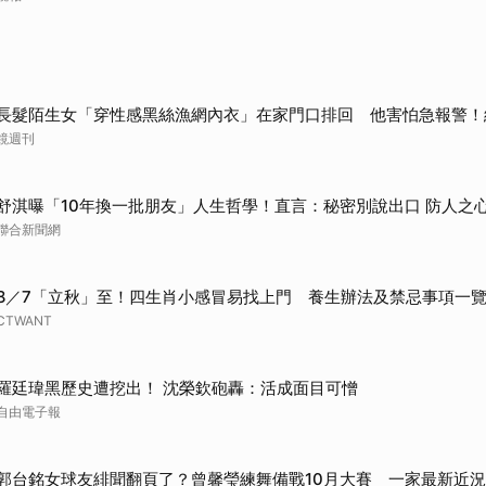
長髮陌生女「穿性感黑絲漁網內衣」在家門口排回 他害怕急報警！
鏡週刊
舒淇曝「10年換一批朋友」人生哲學！直言：秘密別說出口 防人之
聯合新聞網
8／7「立秋」至！四生肖小感冒易找上門 養生辦法及禁忌事項一
CTWANT
羅廷瑋黑歷史遭挖出！ 沈榮欽砲轟：活成面目可憎
自由電子報
郭台銘女球友緋聞翻頁了？曾馨瑩練舞備戰10月大賽 一家最新近