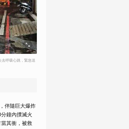
失去呼吸心跳，緊急送
竄，伴隨巨大爆炸
0分鐘內撲滅火
首當其衝，被救