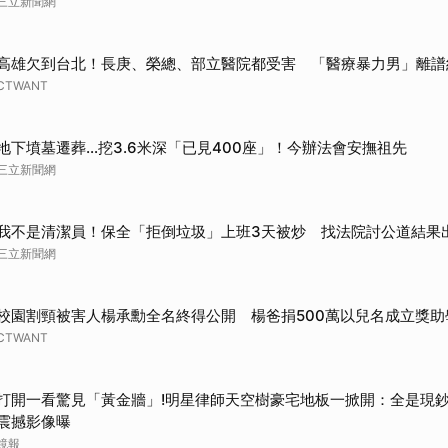
三立新聞網
取消
高雄欠到台北！長庚、榮總、部立醫院都受害 「醫療暴力男」離譜
CTWANT
地下墳墓遷葬…挖3.6米深「已見400座」！今辦法會安撫祖先
三立新聞網
我不是清潔員！保全「拒倒垃圾」上班3天被炒 找法院討公道結果
三立新聞網
校園割頸被害人楊承勳全名終得公開 楊爸捐500萬以兒名成立獎助
CTWANT
打開一看驚見「黃金牆」!明星律師天空樹豪宅地板一掀開：全是現鈔
震撼影像曝
鏡報