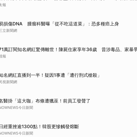
太報
易損傷DNA 腫瘤科醫曝「從不吃這道菜」：恐多種癌上身
三立新聞網
71萬訂閱知名網紅驚傳離世！陳屍住家享年36歲 昔涉毒品、家暴
鏡報
知名網紅直播到一半！疑因1事遭「遭行刑式槍殺」
民視新聞網
名醫掛「這大咖」布條遭獵巫！前員工發聲了
NOWNEWS今日新聞
日經重挫逾1300點！韓股更慘觸發熔斷
NOWNEWS今日新聞