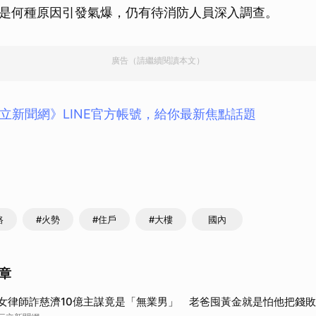
是何種原因引發氣爆，仍有待消防人員深入調查。
廣告（請繼續閱讀本文）
立新聞網》LINE官方帳號，給你最新焦點話題
路
#火勢
#住戶
#大樓
國內
章
女律師詐慈濟10億主謀竟是「無業男」 老爸囤黃金就是怕他把錢