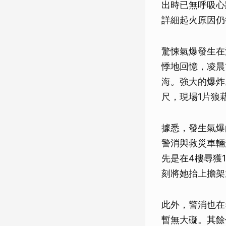
出時已無呼吸心
詳細起火原因仍
驚悚氣爆發生在
悸地回憶，凌晨
海。強大的爆炸
尺，現場1片狼
據悉，發生氣爆
警消與救災車輛
先是在4樓尋獲
刻將她抬上擔架
此外，警消也在
暫無大礙。其餘