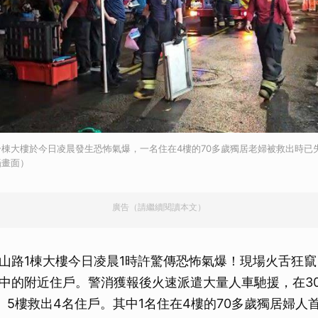
棟大樓於今日凌晨發生恐怖氣爆，一名住在4樓的70多歲獨居老婦被救出時已
攝畫面）
廣告（請繼續閱讀本文）
山路1棟大樓今日凌晨1時許驚傳恐怖氣爆！現場火舌狂
中的附近住戶。警消獲報後火速派遣大量人車馳援，在3
、5樓救出4名住戶。其中1名住在4樓的70多歲獨居婦人