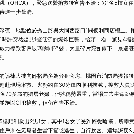
跳（OHCA），緊急送醫搶救後宣告不治；另1名5樓女
待進一步釐清。
深夜，地點位於秀山路與大同西路口1間便利商店樓上。
1時許突然聽見1聲低沉的爆炸巨響，抬頭一看，驚見4樓
威力導致窗戶玻璃瞬間碎裂，大量碎片宛如雨下，最遠甚
藉。
的該棟大樓內部格局多為分租套房。桃園市消防局獲報後
趕赴現場灌救。火勢約在30分鐘內順利撲滅，搜救人員
1名70多歲的獨居老婦，但她傷勢嚴重，當場失去生命跡
並施以CPR搶救，但仍宣告不治。
5樓順利救出2男1女，其中1名女子受到輕微嗆傷，所幸
住戶則在氣爆發生當下驚險逃生，自行脫困。這場深夜惡