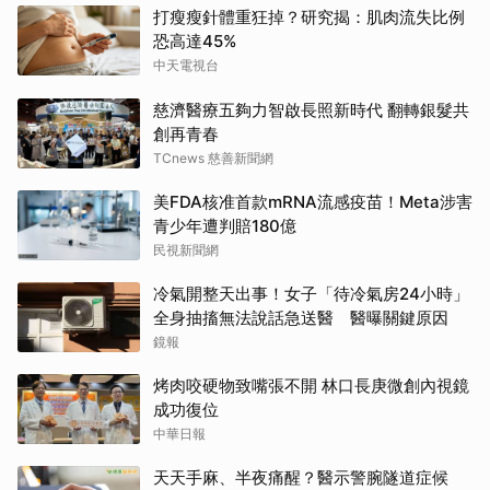
打瘦瘦針體重狂掉？研究揭：肌肉流失比例
恐高達45%
中天電視台
慈濟醫療五夠力智啟長照新時代 翻轉銀髮共
創再青春
TCnews 慈善新聞網
美FDA核准首款mRNA流感疫苗！Meta涉害
青少年遭判賠180億
民視新聞網
冷氣開整天出事！女子「待冷氣房24小時」
全身抽搐無法說話急送醫 醫曝關鍵原因
鏡報
烤肉咬硬物致嘴張不開 林口長庚微創內視鏡
成功復位
中華日報
天天手麻、半夜痛醒？醫示警腕隧道症候