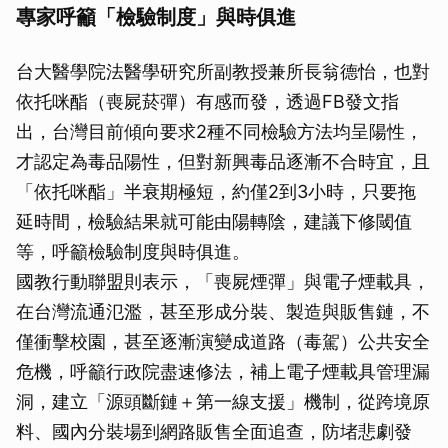
專家呼籲「檢驗制度」與時俱進
台大醫學院法醫學研究所副教授兼所長翁德怡，也對
依托咪酯（喪屍菸彈）有感而發，透過FB發文指
出，台灣目前傾向要求2種不同檢驗方法均呈陽性，
才認定為毒品陽性，但對新興毒品逐漸不合時宜，且
「依托咪酯」半衰期極短，約僅2到3小時，只要拖
延時間，檢驗結果就可能由陽轉陰，建議下修閾值
等，呼籲檢驗制度與時俱進。
國教行動聯盟則表示，「喪屍煙彈」與電子煙載具，
在台灣流通氾濫，甚至形成分裝、製造與販售鏈，不
僅衝擊校園，甚至逐漸演變成道路（毒駕）公共安全
危機，呼籲行政院盡速修法，補上電子煙載具管理漏
洞，建立「源頭斷鏈＋第一線支援」機制，從跨境原
料、國內分裝場到網路販售全面追查，防堵悲劇發