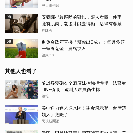
中天電視台
05
安養院裡最殘酷的對比，讓人看懂一件事：
腿有肌肉，老後才能走得動、活得有尊嚴
姊妹淘
06
退休金政府直接「幫你出6成」：每月多領
一筆養老金，資格快看
健康2.0
其他人也看了
取消
前恩客變砲友？酒店妹控強押性侵 法官看
LINE傻眼：還叫人家買衛生棉
鏡報
美中角力進入深水區！謝金河示警「台灣這
類人」危險了
民視新聞網
伊朗、阿曼快敲定共管荷姆茲海峽協議 美