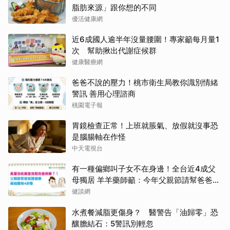
脂肪來源」跟你想的不同
優活健康網
近6成國人逾半年沒量腰圍！專家籲每月量1
次 幫助揪出代謝症候群
健康醫療網
爸爸不說的壓力！桃市衛生局教你識別情緒
警訊 善用心理諮商
桃園電子報
胃鏡檢查正常！上班就脹氣、放假就沒事恐
是腦腸軸在作怪
中天電視台
有一種偏鄉叫子女不在身邊！全台近4成父
母獨居 羊羊藥師籲：今年父親節請幫爸爸讀
懂他的藥
健談網
水煮餐減脂更傷身？ 醫警告「油歸零」恐
釀膽結石：5警訊別輕忽