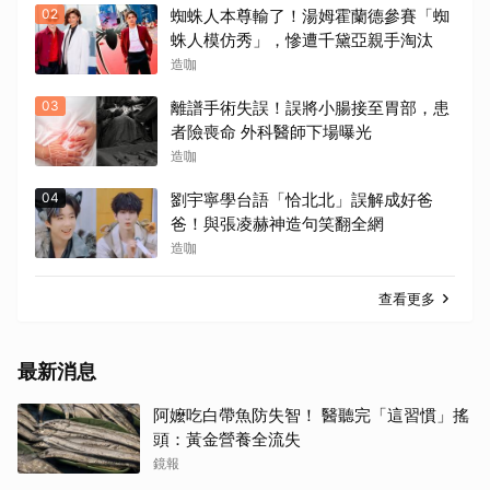
02
蜘蛛人本尊輸了！湯姆霍蘭德參賽「蜘
蛛人模仿秀」，慘遭千黛亞親手淘汰
造咖
03
離譜手術失誤！誤將小腸接至胃部，患
者險喪命 外科醫師下場曝光
造咖
04
劉宇寧學台語「恰北北」誤解成好爸
爸！與張凌赫神造句笑翻全網
造咖
查看更多
最新消息
阿嬤吃白帶魚防失智！ 醫聽完「這習慣」搖
頭：黃金營養全流失
鏡報