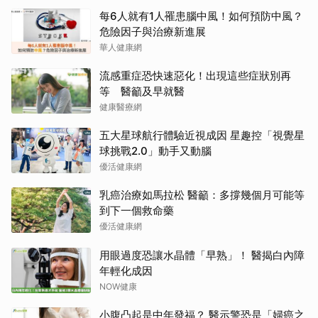
每6人就有1人罹患腦中風！如何預防中風？
危險因子與治療新進展
華人健康網
流感重症恐快速惡化！出現這些症狀別再
等 醫籲及早就醫
健康醫療網
五大星球航行體驗近視成因 星趣控「視覺星
球挑戰2.0」動手又動腦
優活健康網
乳癌治療如馬拉松 醫籲：多撐幾個月可能等
到下一個救命藥
優活健康網
用眼過度恐讓水晶體「早熟」！ 醫揭白內障
年輕化成因
NOW健康
小腹凸起是中年發福？ 醫示警恐是「婦癌之