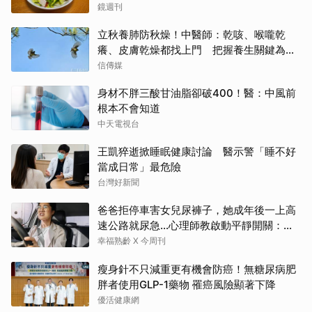
鏡週刊
立秋養肺防秋燥！中醫師：乾咳、喉嚨乾
癢、皮膚乾燥都找上門 把握養生關鍵為秋
冬打底
信傳媒
身材不胖三酸甘油脂卻破400！醫：中風前
根本不會知道
中天電視台
王凱猝逝掀睡眠健康討論 醫示警「睡不好
當成日常」最危險
台灣好新聞
爸爸拒停車害女兒尿褲子，她成年後一上高
速公路就尿急…心理師教啟動平靜開關：恐
慌慢慢退場
幸福熟齡 X 今周刊
瘦身針不只減重更有機會防癌！無糖尿病肥
胖者使用GLP-1藥物 罹癌風險顯著下降
優活健康網