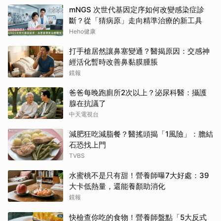
mNGS 次世代基因定序如何改變感染症診
斷？從「猜病原」走向精準治療的新工具
Heho健康
打手槍居然讓鼻塞變通？醫揭原因：交感神
經活化暫時改善鼻黏膜腫脹
鏡報
爸爸每晚跑廁所2次以上？泌尿科醫：攝護
腺在抗議了
中天電視台
減肥狂吃減脂餐？醫搖頭揭「1風險」：膽結
石恐找上門
TVBS
水蜜桃不是只有甜！營養師曝7大好處：39
大卡低熱量，還能養顏助消化
鏡報
快檢查你吃的食物！營養師盤點「5大反式