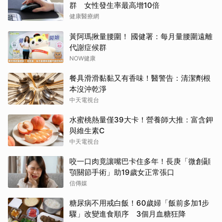
群 女性發生率最高增10倍
健康醫療網
黃阿瑪揪量腰圍！ 國健署：每月量腰圍遠離
代謝症候群
NOW健康
餐具滑滑黏黏又有香味！醫警告：清潔劑根
本沒沖乾淨
中天電視台
水蜜桃熱量僅39大卡！營養師大推：富含鉀
與維生素C
中天電視台
咬一口肉竟讓嘴巴卡住多年！長庚「微創顳
顎關節手術」助19歲女正常張口
信傳媒
糖尿病不用戒白飯！60歲婦「飯前多加1步
驟」改變進食順序 3個月血糖狂降