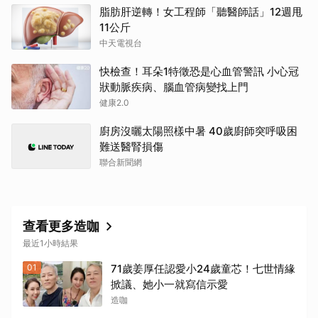
脂肪肝逆轉！女工程師「聽醫師話」12週甩
11公斤
中天電視台
快檢查！耳朵1特徵恐是心血管警訊 小心冠
狀動脈疾病、腦血管病變找上門
健康2.0
廚房沒曬太陽照樣中暑 40歲廚師突呼吸困
難送醫腎損傷
聯合新聞網
查看更多造咖
最近1小時結果
01
71歲姜厚任認愛小24歲童芯！七世情緣
掀議、她小一就寫信示愛
造咖