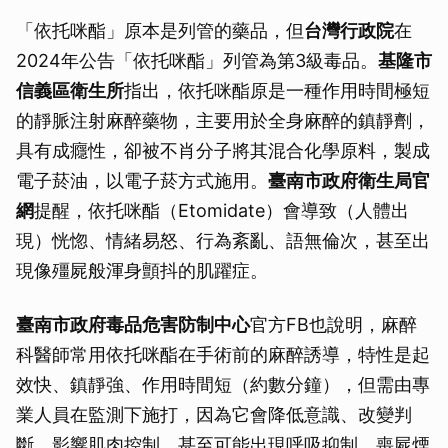
「依托咪酯」原本是列管的藥品，但
台灣行政院
在
2024年公告「依托咪酯」列管為第3級毒品。
基隆市
信義區衛生所
指出，依托咪酯原是一種作用時間極短
的靜脈注射麻醉藥物，主要用於全身麻醉的鎮靜劑，
具有成癮性，卻被不肖分子將其混合化學原料，製成
電子菸油，以電子菸方式施用。
臺南市政府衛生局官
網
提醒，依托咪酯（Etomidate）會導致（人體出
現）恍惚、情緒易怒、行為紊亂、語無倫次，甚至出
現像殭屍般渾身顫抖的肌躍症。
臺南市政府毒品危害防制中心
官方FB也說明，麻醉
科醫師常用依托咪酯在手術前的麻醉誘導，特性是起
效快、鎮靜強、作用時間短（約數分鐘），但需由專
業人員在監測下施打，因為它會降低意識、改變判
斷、影響肌肉控制，甚至可能出現呼吸抑制。喪屍煙