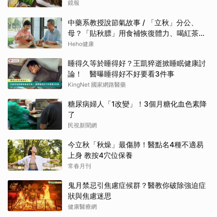
鏡報
中藥系教授說節氣故事 / 「立秋」分公、
母？「貼秋膘」用食補恢復體力、喝紅茶可
潤燥
Heho健康
睡得久等於睡得好？王凱猝逝掀睡眠健康討
論！ 醫曝睡得好不好要看3件事
KingNet 國家網路醫藥
糖尿病婦人「1改變」！3個月糖化血色素降
了
民視新聞網
今立秋「秋燥」最傷肺！醫點名4種不適易
上身 教按4穴位保養
常春月刊
鬼月禁忌引焦慮症候群？醫教你破除強迫症
狀與焦慮迷思
健康醫療網