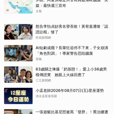
媒：最快週三宣布
太報
怒告李怡貞妨害名譽吞敗！黃宥嘉遭嗆「認
證訟棍」慘了
民視新聞網
AI短劇成癮？長輩狂追停不下來，子女崩潰
「角色對調」！專家警告恐陷腦腐
造咖
63歲關之琳爆「奶孫戀！」愛上小36歲男
模傳證實 她親上火線回應了
三立新聞網
小孟老師2026年08月07日(五)星座運勢
清水孟星座塔羅
一張遊艇比基尼照被罵「發胖」！喬治娜遭