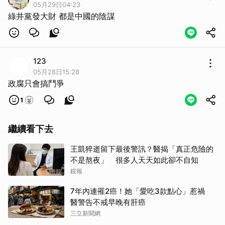
05月29日04:23
綠井黨發大財 都是中國的陰謀
123
05月28日15:28
政腐只會搞鬥爭
1
繼續看下去
王凱猝逝留下最後警訊？醫揭「真正危險的
不是熬夜」 很多人天天如此卻不自知
鏡報
7年內連罹2癌！她「愛吃3款點心」惹禍
醫警告不戒早晚有肝癌
三立新聞網