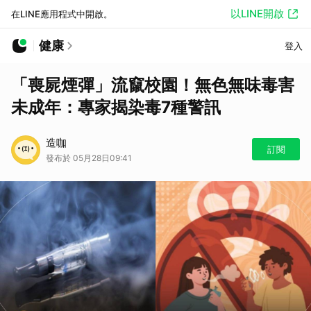
以LINE開啟
在LINE應用程式中開啟。
健康
登入
「喪屍煙彈」流竄校園！無色無味毒害
未成年：專家揭染毒7種警訊
造咖
訂閱
發布於 05月28日09:41