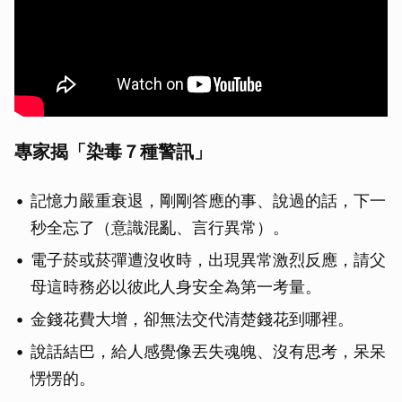
專家揭「染毒７種警訊」
記憶力嚴重衰退，剛剛答應的事、說過的話，下一
秒全忘了（意識混亂、言行異常）。
電子菸或菸彈遭沒收時，出現異常激烈反應，請父
母這時務必以彼此人身安全為第一考量。
金錢花費大增，卻無法交代清楚錢花到哪裡。
說話結巴，給人感覺像丟失魂魄、沒有思考，呆呆
愣愣的。