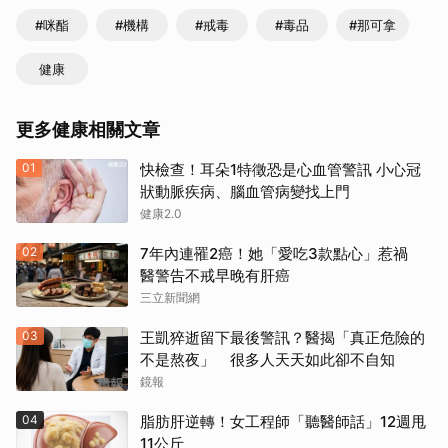
#咪酯
#機構
#戒毒
#毒品
#那可拿
健康
更多健康相關文章
01
快檢查！耳朵1特徵恐是心血管警訊 小心冠
狀動脈疾病、腦血管病變找上門
健康2.0
02
7年內連罹2癌！她「愛吃3款點心」惹禍
醫警告不戒早晚有肝癌
三立新聞網
03
王凱猝逝留下最後警訊？醫揭「真正危險的
不是熬夜」 很多人天天如此卻不自知
鏡報
04
脂肪肝逆轉！女工程師「聽醫師話」12週甩
11公斤