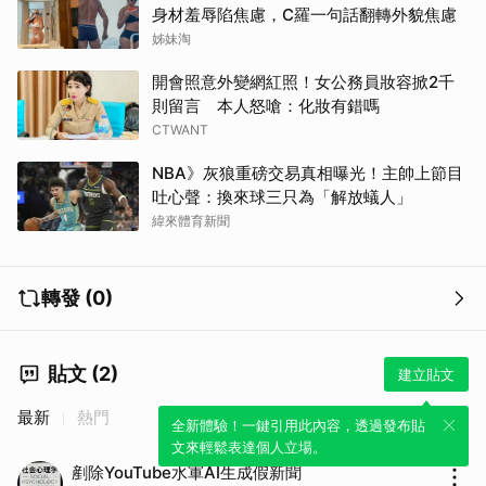
身材羞辱陷焦慮，C羅一句話翻轉外貌焦慮
姊妹淘
開會照意外變網紅照！女公務員妝容掀2千
則留言 本人怒嗆：化妝有錯嗎
CTWANT
NBA》灰狼重磅交易真相曝光！主帥上節目
吐心聲：換來球三只為「解放蟻人」
緯來體育新聞
轉發 (0)
貼文 (2)
建立貼文
最新
熱門
全新體驗！一鍵引用此內容，透過發布貼
文來輕鬆表達個人立場。
剷除YouTube水軍AI生成假新聞