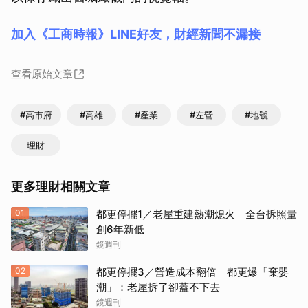
加入《工商時報》LINE好友，財經新聞不漏接
查看原始文章
#高市府
#高雄
#產業
#左營
#地號
理財
更多理財相關文章
01
都更停擺1／老屋重建熱潮熄火 全台拆照量
創6年新低
鏡週刊
02
都更停擺3／營造成本翻倍 都更爆「棄嬰
潮」：老屋拆了卻蓋不下去
鏡週刊