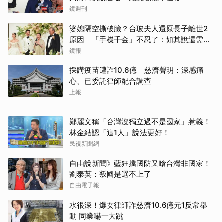
鏡週刊
婆媳隔空撕破臉？台玻夫人還原長子離世2
原因 「手機千金」不忍了：如其說還需要
離開嗎？
鏡報
採購疫苗遭詐10.6億 慈濟聲明：深感痛
心、已委託律師配合調查
上報
鄭麗文稱「台灣沒獨立過不是國家」惹義！
林金結認「這1人」說法更好！
民視新聞網
自由說新聞》藍狂擋國防又嗆台灣非國家！
劉泰英：叛國是選不上了
自由電子報
水很深！爆女律師詐慈濟10.6億元1反常舉
動 同業嚇一大跳