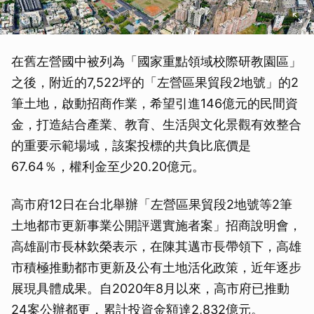
在舊左營國中被列為「國家重點領域校際研教園區」
之後，附近的7,522坪的「左營區果貿段2地號」的2
筆土地，啟動招商作業，希望引進146億元的民間資
金，打造結合產業、教育、生活與文化景觀有效整合
的重要示範場域，該案投標的共負比底價是
67.64％，權利金至少20.20億元。
高市府12日在台北舉辦「左營區果貿段2地號等2筆
土地都市更新事業公開評選實施者案」招商說明會，
高雄副市長林欽榮表示，在陳其邁市長帶領下，高雄
市積極推動都市更新及公有土地活化政策，近年逐步
展現具體成果。自2020年8月以來，高市府已推動
24案公辦都更，累計投資金額達2,832億元。