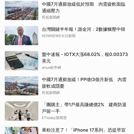
中國7月通膨放緩低於預期 內需疲軟面臨
通縮壓力
民視新聞網
台灣關鍵半年報！謝金河：2數據輾壓中韓
NOWNEWS今日新聞
盤中速報 - IOTX大漲68.02%，報0.00373
美元
anue鉅亨網
中國7月通膨放緩！PPI創3個月新低 內需
疲軟成隱憂
民視新聞網
「團購主」帶1戶最高賺總價2% 建商防退
戶留一手
ETtoday新聞雲
果粉注意了！「iPhone 17系列」恐提早宣