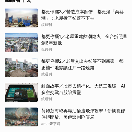
都更停擺3／營造成本翻倍 都更爆「棄嬰
潮」：老屋拆了卻蓋不下去
鏡週刊
都更停擺1／老屋重建熱潮熄火 全台拆照量
創6年新低
鏡週刊
都更停擺2／老屋交出去卻等不到新家 都
更補件地獄讓住戶一路燒錢
鏡週刊
封面故事／股市去槓桿化、大洗三溫暖 AI
多空交戰台股陷震盪
鏡週刊
荷姆茲海峽再爆油輪遭飛彈攻擊！伊朗提條
件拒開放、美伊談判陷僵局
anue鉅亨網