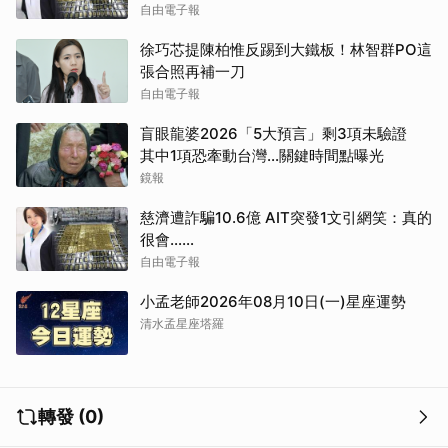
自由電子報
徐巧芯提陳柏惟反踢到大鐵板！林智群PO這
張合照再補一刀
自由電子報
盲眼龍婆2026「5大預言」剩3項未驗證
其中1項恐牽動台灣...關鍵時間點曝光
鏡報
慈濟遭詐騙10.6億 AIT突發1文引網笑：真的
很會……
自由電子報
小孟老師2026年08月10日(一)星座運勢
清水孟星座塔羅
轉發 (0)