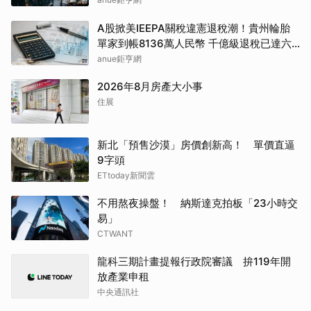
A股掀美IEEPA關稅違憲退稅潮！貴州輪胎
單家到帳8136萬人民幣 千億級退稅已達六
成
anue鉅亨網
2026年8月房產大小事
住展
新北「預售沙漠」房價創新高！ 單價直逼
9字頭
ETtoday新聞雲
不用熬夜操盤！ 納斯達克拍板「23小時交
易」
CTWANT
龍科三期計畫提報行政院審議 拚119年開
放產業申租
中央通訊社