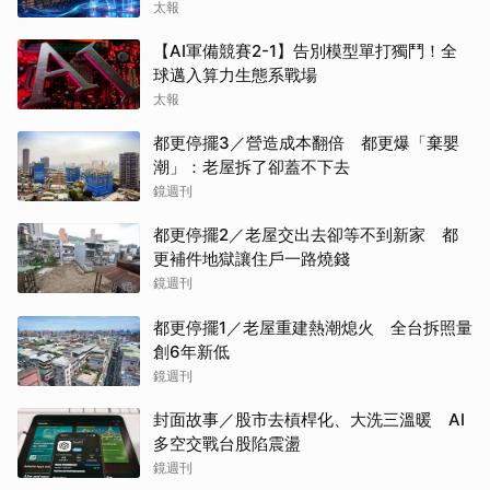
太報
【AI軍備競賽2-1】告別模型單打獨鬥！全
球邁入算力生態系戰場
太報
都更停擺3／營造成本翻倍 都更爆「棄嬰
潮」：老屋拆了卻蓋不下去
鏡週刊
都更停擺2／老屋交出去卻等不到新家 都
更補件地獄讓住戶一路燒錢
鏡週刊
都更停擺1／老屋重建熱潮熄火 全台拆照量
創6年新低
鏡週刊
封面故事／股市去槓桿化、大洗三溫暖 AI
多空交戰台股陷震盪
鏡週刊