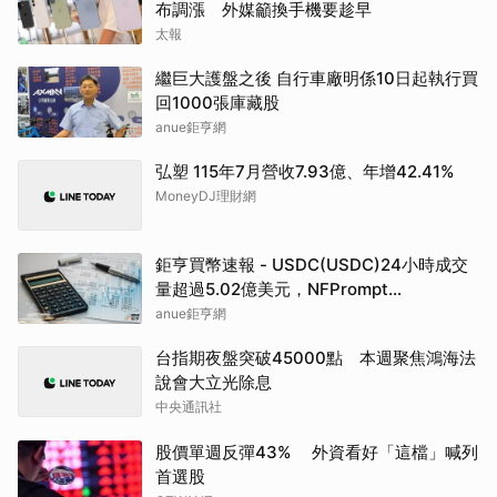
布調漲 外媒籲換手機要趁早
太報
繼巨大護盤之後 自行車廠明係10日起執行買
回1000張庫藏股
anue鉅亨網
弘塑 115年7月營收7.93億、年增42.41%
MoneyDJ理財網
鉅亨買幣速報 - USDC(USDC)24小時成交
量超過5.02億美元，NFPrompt
Token(NFP)24小時漲幅達66.2%
anue鉅亨網
台指期夜盤突破45000點 本週聚焦鴻海法
說會大立光除息
中央通訊社
股價單週反彈43% 外資看好「這檔」喊列
首選股