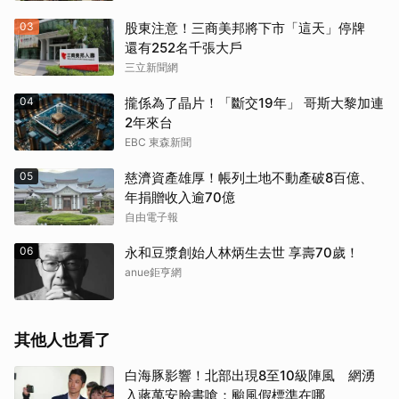
03
股東注意！三商美邦將下市「這天」停牌
還有252名千張大戶
三立新聞網
04
攏係為了晶片！「斷交19年」 哥斯大黎加連
2年來台
EBC 東森新聞
05
慈濟資產雄厚！帳列土地不動產破8百億、
年捐贈收入逾70億
自由電子報
06
永和豆漿創始人林炳生去世 享壽70歲！
anue鉅亨網
其他人也看了
白海豚影響！北部出現8至10級陣風 網湧
入蔣萬安臉書嗆：颱風假標準在哪