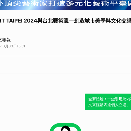
T TAIPEI 2024與台北藝術週—創造城市美學與文化交
IPEI與台北藝術週即將盛大開展，今年的展覽以年輕化、數位化以及永續和綠色展
藝文報報
規劃，展現更前衛的藝術思維與創作潮流，為藝術愛好者提供前所未有的視覺饗
10月03日15:51
#藝文報報 #ART_TAIPEI #台北藝術週 #中華民國畫廊協會
全新體驗！一鍵引用此內
文來輕鬆表達個人立場。