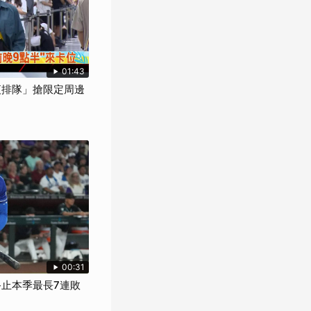
01:43
夜排隊」搶限定周邊
00:31
終止本季最長7連敗