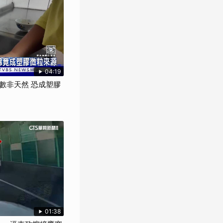
04:19
數非天然 恐成塑膠
01:38