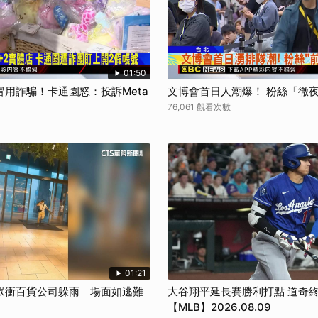
01:50
用詐騙！卡通園怒：投訴Meta
文博會首日人潮爆！ 粉絲「徹
76,061 觀看次數
01:21
眾衝百貨公司躲雨 場面如逃難
大谷翔平延長賽勝利打點 道奇
【MLB】2026.08.09