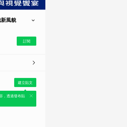
織新風貌
會持續創新與進步，還特
宴。
訂閱
建立貼文
容，透過發布貼