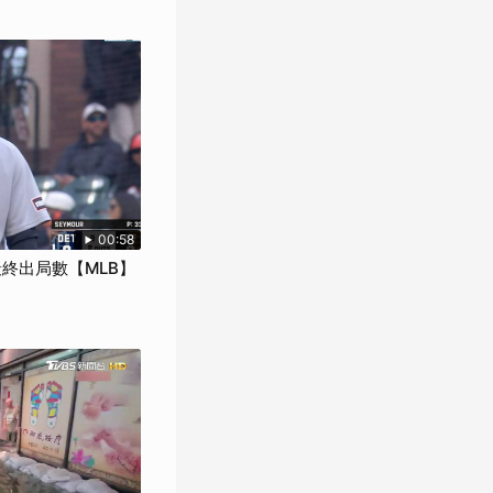
00:58
終出局數【MLB】