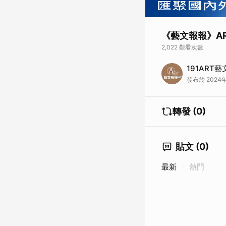
《藝文報報》AR
2,022 觀看次數
2024年ART TA
191ART
別加入了全新的品牌
發布於 2024年
#191ART雲端美術館 
完整新聞
轉發 (0)
貼文 (0)
最新
熱門