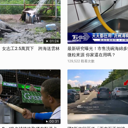
01:24
女志工2.5萬買下 跨海送雲林
最新研究曝光！市售洗碗海綿多
微粒來源 你家還在用嗎？
129,522 觀看次數
00:31