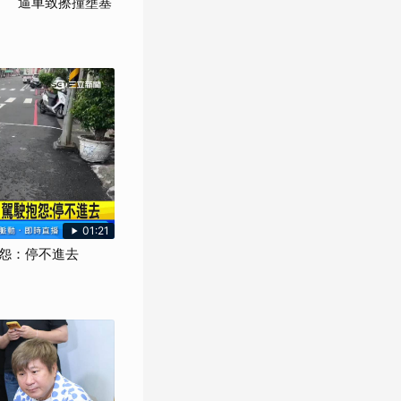
」 逼車致擦撞壅塞
01:21
怨：停不進去