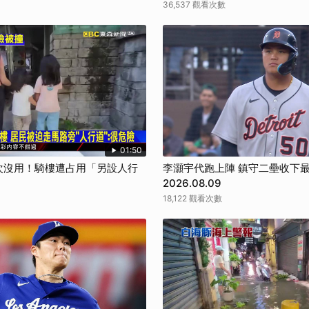
36,537 觀看次數
01:50
0次沒用！騎樓遭占用「另設人行
李灝宇代跑上陣 鎮守二壘收下最
2026.08.09
18,122 觀看次數