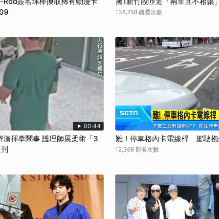
-Rod簽名球棒換取稀有動漫卡
國1新竹段匝道「兩車互不相讓
09
138,258 觀看次數
00:44
醉漢揮拳鬧事 護理師展柔術「3
難！停車格內卡電線桿 駕駛抱
週刊
12,368 觀看次數