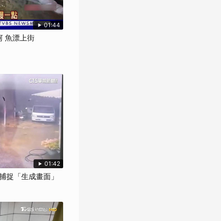
01:44
河 魚漂上街
01:42
捕捉「生成畫面」