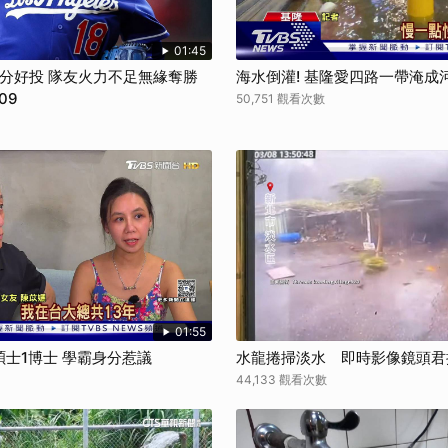
取消
01:45
失分好投 隊友火力不足無緣奪勝
海水倒灌! 基隆愛四路一帶淹成
09
50,751 觀看次數
01:55
碩士1博士 學霸身分惹議
水龍捲掃淡水 即時影像鏡頭君
44,133 觀看次數