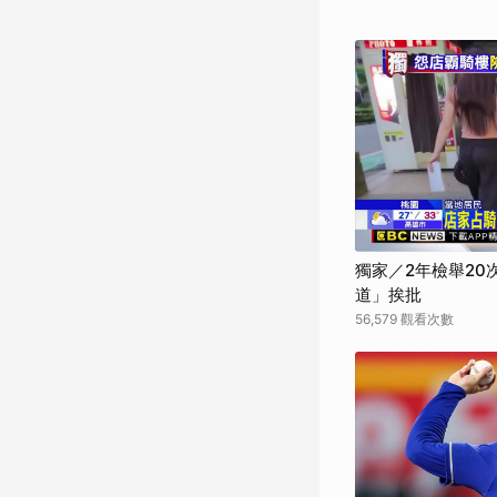
獨家／2年檢舉2
道」挨批
56,579 觀看次數