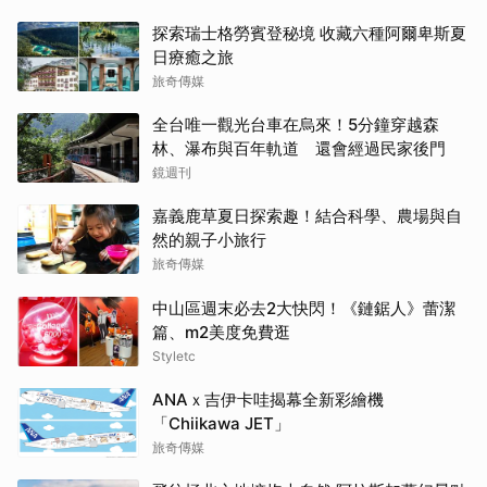
勝出？【老外調查團】
探索瑞士格勞賓登秘境 收藏六種阿爾卑斯夏
日療癒之旅
旅奇傳媒
全台唯一觀光台車在烏來！5分鐘穿越森
林、瀑布與百年軌道 還會經過民家後門
鏡週刊
嘉義鹿草夏日探索趣！結合科學、農場與自
然的親子小旅行
旅奇傳媒
中山區週末必去2大快閃！《鏈鋸人》蕾潔
篇、m2美度免費逛
Styletc
ANAｘ吉伊卡哇揭幕全新彩繪機
「Chiikawa JET」
旅奇傳媒