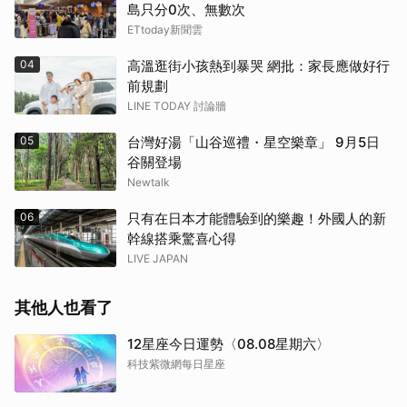
島只分0次、無數次
ETtoday新聞雲
04
高溫逛街小孩熱到暴哭 網批：家長應做好行
前規劃
LINE TODAY 討論牆
05
台灣好湯「山谷巡禮・星空樂章」 9月5日
谷關登場
Newtalk
06
只有在日本才能體驗到的樂趣！外國人的新
幹線搭乘驚喜心得
LIVE JAPAN
其他人也看了
12星座今日運勢〈08.08星期六〉
科技紫微網每日星座