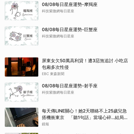
08/08每日星座運勢-摩羯座
科技紫微網每日星座
08/08每日星座運勢-巨蟹座
科技紫微網每日星座
屏東女欠50萬高利貸！遭3惡煞追討 小吃店
包廂多次性侵
EBC 東森新聞
08/08每日星座運勢-射手座
科技紫微網每日星座
每天傳LINE關心！她2天聯絡不上25歲兒急
搭機衝東京 「聽1句話」當場心碎...結局看
哭網
鏡報