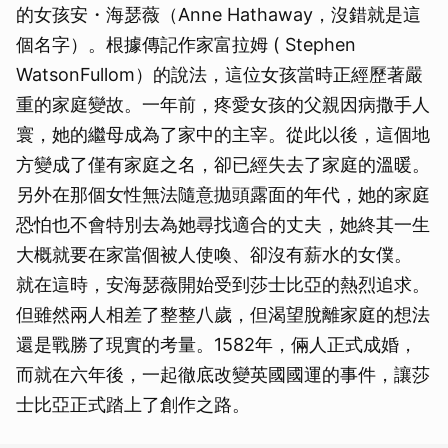
的女孩安・海瑟薇（Anne Hathaway，沒錯就是這
個名字）。根據傳記作家富拉姆 ( Stephen
WatsonFullom）的說法，這位女孩當時正經歷著嚴
重的家庭變故。一年前，疼愛女孩的父親因病撒手人
寰，她的繼母成為了家中的主宰。從此以後，這個地
方變成了僅有家庭之名，卻已經失去了家庭的溫暖。
另外在那個女性無法隨意拋頭露面的年代，她的家庭
恐怕也不會特別去為她尋找適合的丈夫，她終其一生
大概就要在家當個被人使喚、卻沒有薪水的女僕。
就在這時，安海瑟薇開始受到莎士比亞的熱烈追求。
但雖然兩人相差了整整八歲，但渴望脫離家庭的想法
還是戰勝了現實的考量。1582年，倆人正式成婚，
而就在六年後，一起徹底改變英國國運的事件，讓莎
士比亞正式踏上了創作之路。