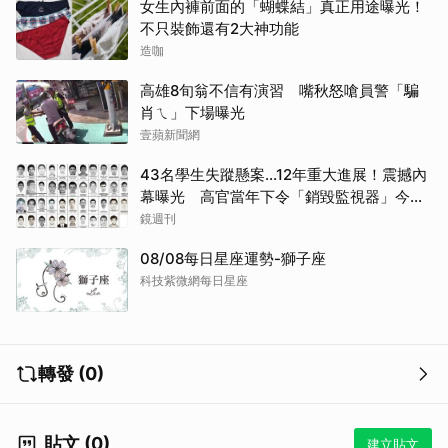
女生內褲前面的「蝴蝶結」真正用途曝光！
不只裝飾還有2大神功能
造咖
高雄8旬翁不信有演習 嘴秋怒嗆員警「騙
肖ㄟ」下場曝光
壹蘋新聞網
43名學生失蹤懸案...12年重大進展！震撼內
幕曝光 高官當年下令「銷毀監視器」今遭
逮
鏡週刊
08/08每日星座運勢-獅子座
科技紫微網每日星座
轉發 (0)
貼文 (0)
建立貼文