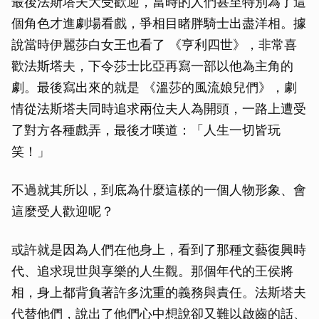
最後法斯塔夫大受歡迎，當時的人們甚至特別為了這
個角色才進劇場看戲，爭相目睹胖騎士出盡洋相。據
說當時伊麗莎白女王也看了 《亨利四世》，非常喜
歡法斯塔夫，下令莎士比亞再寫一部以他為主角的
劇。最後寫出來的就是 《溫莎的風流娘兒們》，劇
情從法斯塔夫同時追求兩位夫人為開頭，一路上遭受
了對方各種戲弄，最後才嘆道：「人生一切皆玩
笑！」
不過就其所以，到底為什麼這樣的一個人物形象、會
這麼受人歡迎呢？
或許就是因為人們在他身上，看到了那種文藝復興時
代、追求現世與享樂的人生觀。那個年代的王侯將
相，身上都背負著許多沈重的義務與責任。法斯塔夫
代替他們，說出了他們心中想說卻又難以啟齒的話、