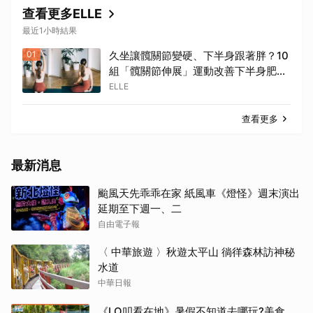
查看更多ELLE
最近1小時結果
01
久坐讓髖關節變硬、下半身跟著胖？10
組「髖關節伸展」運動改善下半身肥胖
與骨盆歪斜 | ELLE
ELLE
查看更多
最新消息
颱風天先乖乖在家 紙風車《燈怪》週末演出
延期至下週一、二
自由電子報
〈 中華旅遊 〉秋遊太平山 徜徉森林訪神秘
水道
中華日報
《LO叩看在地》暑假不知道去哪玩?美食、