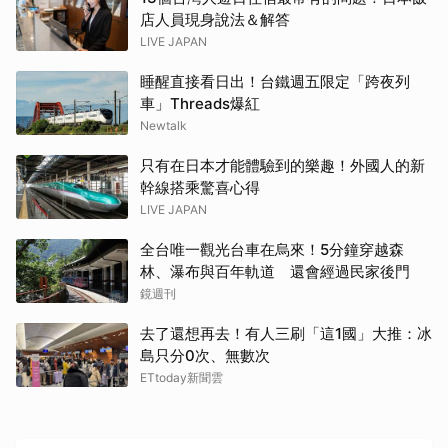
店人員現身說法＆解答
LIVE JAPAN
睡醒直接看日出！台鐵週五限定「跨夜列
車」Threads爆紅
Newtalk
只有在日本才能體驗到的樂趣！外國人的新
幹線搭乘驚喜心得
LIVE JAPAN
全台唯一觀光台車在烏來！5分鐘穿越森
林、瀑布與百年軌道 還會經過民家後門
鏡週刊
去了還想再去！有人三刷「這1國」大推：冰
島只分0次、無數次
ETtoday新聞雲