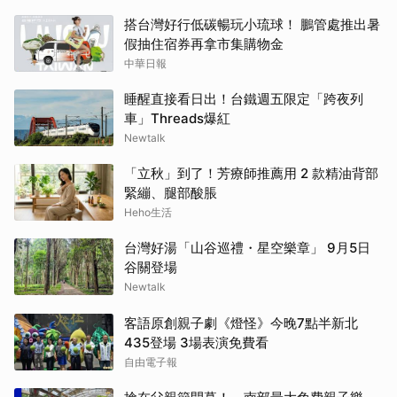
搭台灣好行低碳暢玩小琉球！ 鵬管處推出暑
假抽住宿券再拿市集購物金
中華日報
睡醒直接看日出！台鐵週五限定「跨夜列
車」Threads爆紅
Newtalk
「立秋」到了！芳療師推薦用 2 款精油背部
緊繃、腿部酸脹
Heho生活
台灣好湯「山谷巡禮・星空樂章」 9月5日
谷關登場
Newtalk
客語原創親子劇《燈怪》今晚7點半新北
435登場 3場表演免費看
自由電子報