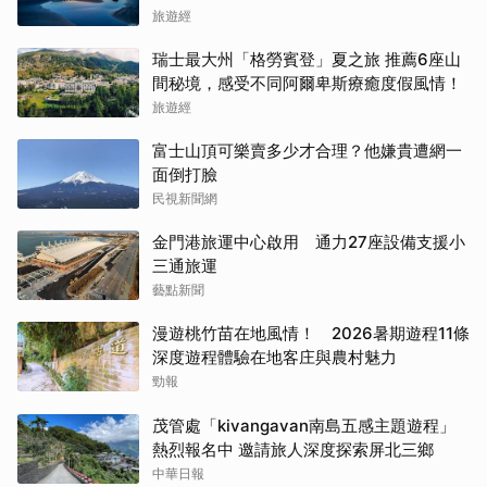
旅遊經
瑞士最大州「格勞賓登」夏之旅 推薦6座山
間秘境，感受不同阿爾卑斯療癒度假風情！
旅遊經
富士山頂可樂賣多少才合理？他嫌貴遭網一
面倒打臉
民視新聞網
金門港旅運中心啟用 通力27座設備支援小
三通旅運
藝點新聞
漫遊桃竹苗在地風情！ 2026暑期遊程11條
深度遊程體驗在地客庄與農村魅力
勁報
茂管處「kivangavan南島五感主題遊程」
熱烈報名中 邀請旅人深度探索屏北三鄉
中華日報