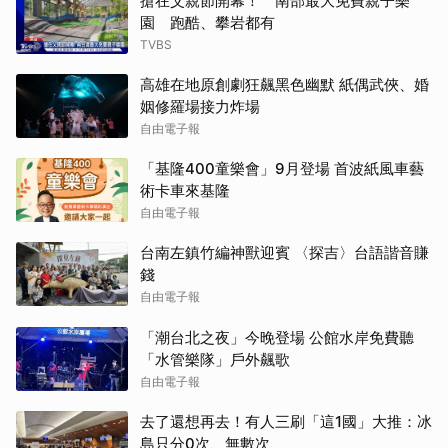
搶在父親節開幕！ 南部最大免費親子樂
園 跑酷、攀岩都有
TVBS
高雄在地原創劇狂飆黑色幽默 紙偶武俠、婚
姻修羅場接力炸場
自由電子報
「基隆400童樂會」9月登場 首波紙風車藝
術卡車來基隆
自由電子報
台南左鎮竹編神獸迎賓 〈探吉〉台語諧音賺
錢
自由電子報
「潮台北之夜」今晚登場 公館水岸免費聽
「水管樂隊」戶外飆歌
自由電子報
去了還想再去！有人三刷「這1國」大推：冰
島只分0次、無數次