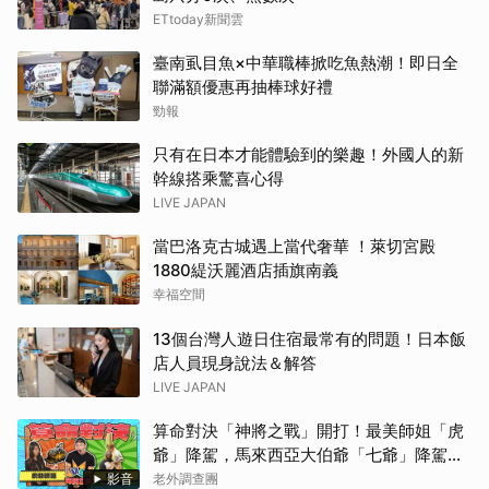
ETtoday新聞雲
臺南虱目魚×中華職棒掀吃魚熱潮！即日全
聯滿額優惠再抽棒球好禮
勁報
只有在日本才能體驗到的樂趣！外國人的新
幹線搭乘驚喜心得
LIVE JAPAN
當巴洛克古城遇上當代奢華 ！萊切宮殿
1880緹沃麗酒店插旗南義
幸福空間
13個台灣人遊日住宿最常有的問題！日本飯
店人員現身說法＆解答
LIVE JAPAN
算命對決「神將之戰」開打！最美師姐「虎
爺」降駕，馬來西亞大伯爺「七爺」降駕。
當虎爺對上七爺，神明之間的較量究竟誰會
影音
老外調查團