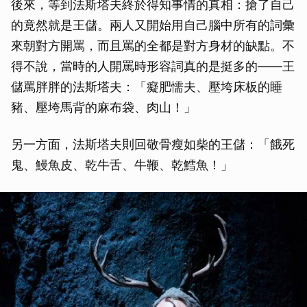
後來，等到法斯塔夫終於得知事情的真相：搶了自己
的竟然就是王儲。兩人又開始用自己腦中所有的詞彙
來朝對方開罵，而且罵的全都是對方身材的缺點。不
得不說，當時的人開罵時形容詞真的是挺多的——王
儲罵胖胖的法斯塔夫：「癡肥懦夫、壓垮床板的睡
豬、壓垮馬背的麻布袋、肉山！」
另一方面，法斯塔夫則回敬骨瘦如柴的王儲：「餓死
鬼、鰻魚皮、乾牛舌、牛鞭、乾鱈魚！」