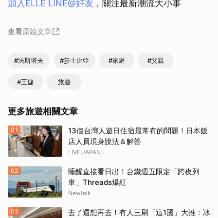
加入ELLE LINE@好友
，關注最新潮流大小事
查看原始文章
#法斯塔夫
#莎士比亞
#家庭
#父親
#王儲
旅遊
更多旅遊相關文章
01
13個台灣人遊日住宿最常有的問題！日本飯
店人員現身說法＆解答
LIVE JAPAN
02
睡醒直接看日出！台鐵週五限定「跨夜列
車」Threads爆紅
Newtalk
03
去了還想再去！有人三刷「這1國」大推：冰