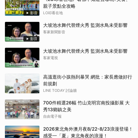
親子景點全攻略
影音
LO叩看在地
大坡池水舞代替煙火秀 監測水鳥未受影響
客家新聞影音
影音
大坡池水舞代替煙火秀 監測水鳥未受影響
客家電視
高溫逛街小孩熱到暴哭 網批：家長應做好行
前規劃
LINE TODAY 討論牆
700件精選26幅 竹山克明宮南投攝影展 大
秀13鄉鎮之美
自由電子報
2026東北角外澳月夜8/22-8/23浪漫登場！
感受一「夏」東北角夜的浪漫！