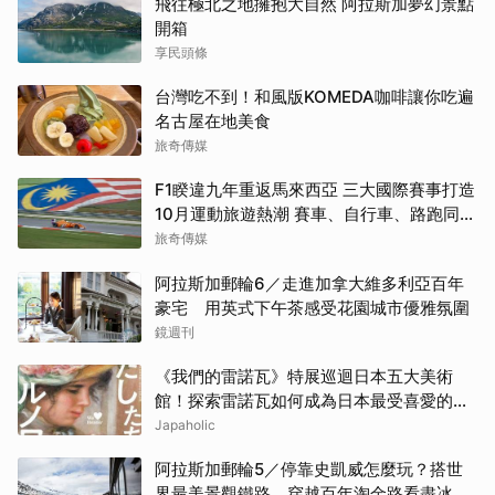
飛往極北之地擁抱大自然 阿拉斯加夢幻景點
開箱
享民頭條
台灣吃不到！和風版KOMEDA咖啡讓你吃遍
名古屋在地美食
旅奇傳媒
F1睽違九年重返馬來西亞 三大國際賽事打造
10月運動旅遊熱潮 賽車、自行車、路跑同週
登場
旅奇傳媒
阿拉斯加郵輪6／走進加拿大維多利亞百年
豪宅 用英式下午茶感受花園城市優雅氛圍
鏡週刊
《我們的雷諾瓦》特展巡迴日本五大美術
館！探索雷諾瓦如何成為日本最受喜愛的印
象派畫家
Japaholic
阿拉斯加郵輪5／停靠史凱威怎麼玩？搭世
界最美景觀鐵路 穿越百年淘金路看盡冰