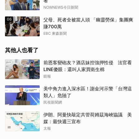
者
NOWNEWS今日新聞
06
父母、死者全被當人頭 「幽靈勞保」集團爽
賺700萬
EBC 東森新聞
其他人也看了
前恩客變砲友？酒店妹控強押性侵 法官看
LINE傻眼：還叫人家買衛生棉
鏡報
美中角力進入深水區！謝金河示警「台灣這
類人」危險了
民視新聞網
伊朗、阿曼快敲定共管荷姆茲海峽協議 美
媒：最快週三宣布
太報