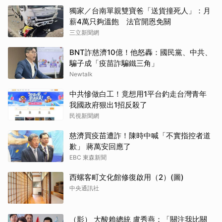
獨家／台南單親雙寶爸「送貨撞死人」：月
薪4萬只夠溫飽 法官開恩免關
三立新聞網
BNT詐慈濟10億！他怒轟：國民黨、中共、
騙子成「疫苗詐騙鐵三角」
Newtalk
中共慘做白工！竟想用1平台釣走台灣青年
我國政府狠出1招反殺了
民視新聞網
慈濟買疫苗遭詐！陳時中喊「不實指控者道
歉」 蔣萬安回應了
EBC 東森新聞
西螺客町文化館修復啟用（2）(圖)
中央通訊社
（影） 大酸賴總統 盧秀燕：「關注我比關