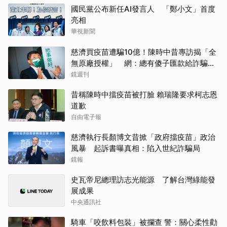
國民黨公布新任AI發言人 「鄭小文」首度
亮相
華視新聞
慈濟買疫苗遭騙10億！陳時中昔專訪揭「全
無原廠授權」 網：總有傻子匯款給詐騙集
團
鏡週刊
昔稱陳時中擋疫苗被打臉 賴瑞隆要求柯志恩
道歉
自由電子報
慈濟執行長顏博文昔掀「政府擋疫苗」政治
風暴 起訴書曝真相：陷入世紀詐騙局
鏡報
史瓦帝尼總理訪志光能源 了解台灣綠能發
展成果
中央通訊社
騎車「咬飲料包裝」被攔查 警：關心柔性勸