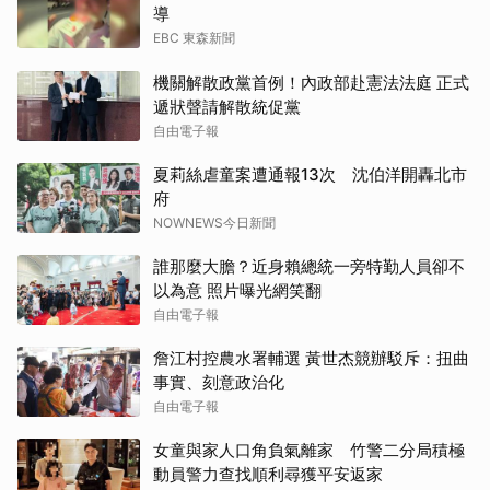
導
EBC 東森新聞
機關解散政黨首例！內政部赴憲法法庭 正式
遞狀聲請解散統促黨
自由電子報
夏莉絲虐童案遭通報13次 沈伯洋開轟北市
府
NOWNEWS今日新聞
誰那麼大膽？近身賴總統一旁特勤人員卻不
以為意 照片曝光網笑翻
自由電子報
詹江村控農水署輔選 黃世杰競辦駁斥：扭曲
事實、刻意政治化
自由電子報
女童與家人口角負氣離家 竹警二分局積極
動員警力查找順利尋獲平安返家