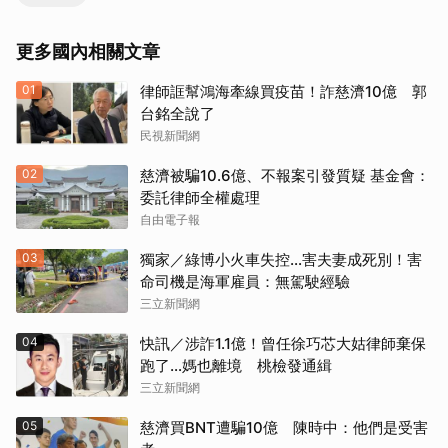
更多國內相關文章
01
律師誆幫鴻海牽線買疫苗！詐慈濟10億 郭
台銘全說了
民視新聞網
02
慈濟被騙10.6億、不報案引發質疑 基金會：
委託律師全權處理
自由電子報
03
獨家／綠博小火車失控…害夫妻成死別！害
命司機是海軍雇員：無駕駛經驗
三立新聞網
04
快訊／涉詐1.1億！曾任徐巧芯大姑律師棄保
跑了…媽也離境 桃檢發通緝
三立新聞網
05
慈濟買BNT遭騙10億 陳時中：他們是受害