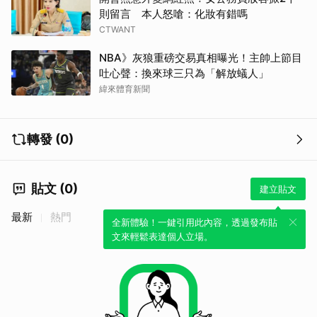
則留言 本人怒嗆：化妝有錯嗎
CTWANT
NBA》灰狼重磅交易真相曝光！主帥上節目
吐心聲：換來球三只為「解放蟻人」
緯來體育新聞
轉發 (0)
貼文 (0)
建立貼文
最新
熱門
全新體驗！一鍵引用此內容，透過發布貼
文來輕鬆表達個人立場。