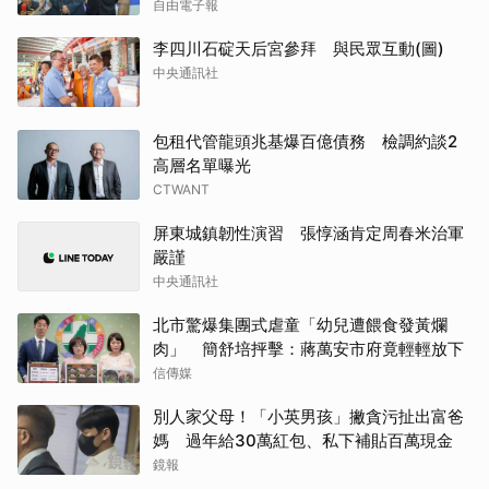
自由電子報
李四川石碇天后宮參拜 與民眾互動(圖)
中央通訊社
包租代管龍頭兆基爆百億債務 檢調約談2
高層名單曝光
CTWANT
屏東城鎮韌性演習 張惇涵肯定周春米治軍
嚴謹
中央通訊社
北市驚爆集團式虐童「幼兒遭餵食發黃爛
肉」 簡舒培抨擊：蔣萬安市府竟輕輕放下
信傳媒
別人家父母！「小英男孩」撇貪污扯出富爸
媽 過年給30萬紅包、私下補貼百萬現金
鏡報