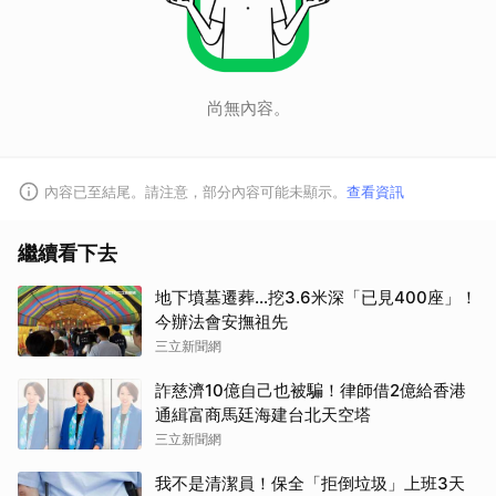
尚無內容。
內容已至結尾。請注意，部分內容可能未顯示。
查看資訊
繼續看下去
地下墳墓遷葬…挖3.6米深「已見400座」！
今辦法會安撫祖先
三立新聞網
詐慈濟10億自己也被騙！律師借2億給香港
通緝富商馬廷海建台北天空塔
三立新聞網
我不是清潔員！保全「拒倒垃圾」上班3天