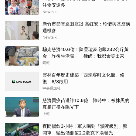
注食安還多」
Newtalk
新竹市節電巡迴座談 高虹安：珍惜與基層溝
通機會
Newtalk
騙走慈濟10.6億！陳昱瑄豪宅藏232公斤黃
金「詐後生活曝」 律師：我都會笑出來
鏡報
雲林百年歷史建築「西螺客町文化館」修
復 8/8啟用
中央通訊社
慈濟買疫苗遭詐10.6億 陳時中：被抹黑的
真相正攤在陽光下
上報
夜間暢飲3小時！軍人喝到「瀕死級別」照
開車 驗出酒測值2.2毫克下場曝光