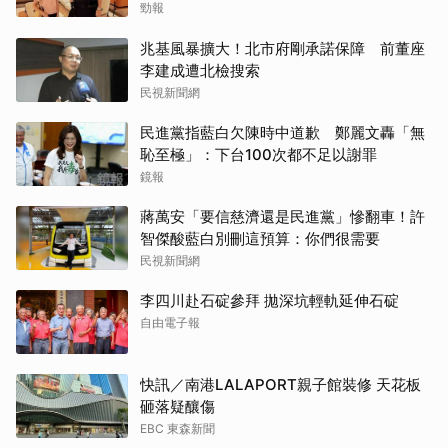
勁報
兆基風暴擴大！北市府剛承諾保障 前董座
李建成遭北檢搜索
民視新聞網
民進黨指藍白欠陳時中道歉 鄭麗文轟「無
恥至極」：下台100次都不足以謝罪
鏡報
蔣萬安「要信慈濟還是民進黨」慘翻車！許
智傑酸藍白別刪這預算：你們很需要
民視新聞網
李四川赴石碇參拜 拋深坑輕軌延伸石碇
自由電子報
快訊／南港LALAPORT親子館裝修 天花板
砸落疑釀傷
EBC 東森新聞