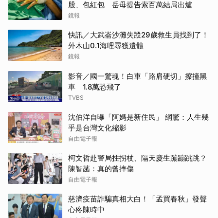
股、包紅包 岳母提告索百萬結局出爐
鏡報
快訊／大武崙沙灘失蹤29歲救生員找到了！
外木山0.1海哩尋獲遺體
鏡報
影音／國一驚魂！白車「路肩硬切」擦撞黑
車 1.8萬恐飛了
TVBS
沈伯洋自曝「阿媽是新住民」 網驚：人生幾
乎是台灣文化縮影
自由電子報
柯文哲赴警局拄拐杖、隔天慶生蹦蹦跳跳？
陳智菡：真的曾摔傷
自由電子報
慈濟疫苗詐騙真相大白！「孟買春秋」發聲
心疼陳時中