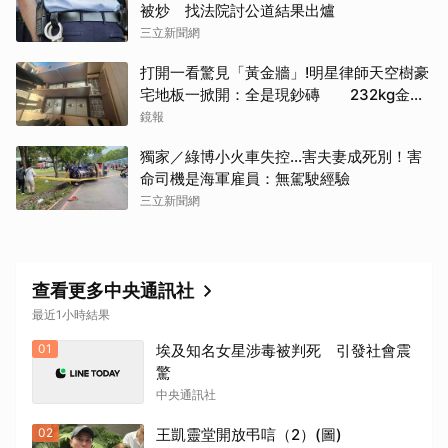
被炒 找法院討公道結果出爐
三立新聞網
打開一看驚見「黃金牆」!明星律師天空樹豪
宅地板一掀開：全是現鈔磚 232kg金山
震撼影像曝
鏡報
獨家／綠博小火車失控…害夫妻成死別！害
命司機是海軍雇員：無駕駛經驗
三立新聞網
查看更多中央通訊社
最近1小時結果
01
埃及知名女星涉毒被判死 引發社會震
驚
中央通訊社
02
王凱靈堂開放弔唁（2）(圖)