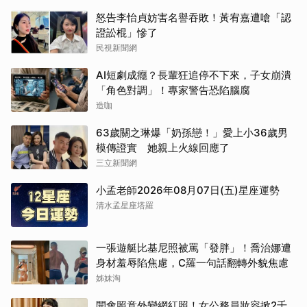
怒告李怡貞妨害名譽吞敗！黃宥嘉遭嗆「認
證訟棍」慘了
民視新聞網
AI短劇成癮？長輩狂追停不下來，子女崩潰
「角色對調」！專家警告恐陷腦腐
造咖
63歲關之琳爆「奶孫戀！」愛上小36歲男
模傳證實 她親上火線回應了
三立新聞網
小孟老師2026年08月07日(五)星座運勢
清水孟星座塔羅
一張遊艇比基尼照被罵「發胖」！喬治娜遭
身材羞辱陷焦慮，C羅一句話翻轉外貌焦慮
姊妹淘
開會照意外變網紅照！女公務員妝容掀2千