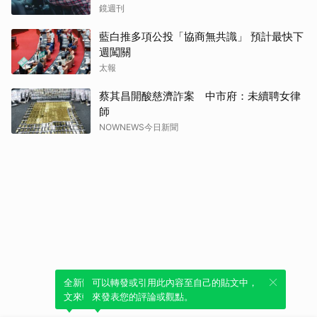
鏡週刊
藍白推多項公投「協商無共識」 預計最快下
週闖關
太報
蔡其昌開酸慈濟詐案 中市府：未續聘女律
師
NOWNEWS今日新聞
全新體驗！一鍵引用此內容，透過發布貼
可以轉發或引用此內容至自己的貼文中，
文來輕鬆表達個人立場。
來發表您的評論或觀點。