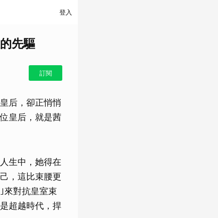
登入
的先驅
訂閱
皇后，卻正悄悄
位皇后，就是茜
人生中，她得在
己，這比束腰更
｣來對抗皇室束
是超越時代，捍