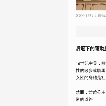
茜茜公主與丈夫 圖©Schloß 
后冠下的運動
19世紀中葉，
性的散步或騎馬
女性的身體是社
然而，茜茜公主
逆的道路：