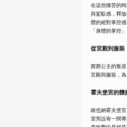
在這些痛苦的時
與駕馭感，釋放
體的絕對掌控感
「身體的掌控」
從宮殿到服裝
茜茜公主的叛逆
宮殿與服裝，為
霍夫堡宮的體
維也納霍夫堡宮(
室旁設有一間專