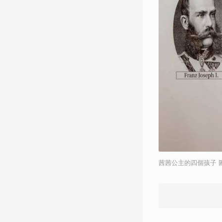
茜茜公主的四個孩子 