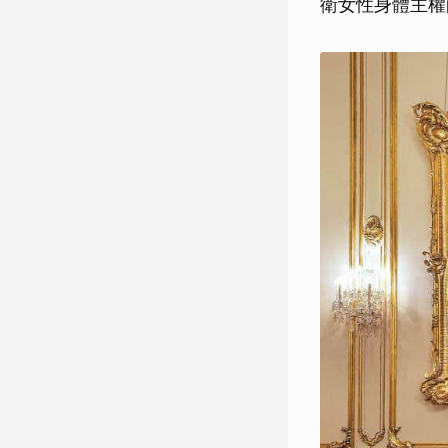
衛女性身體主權