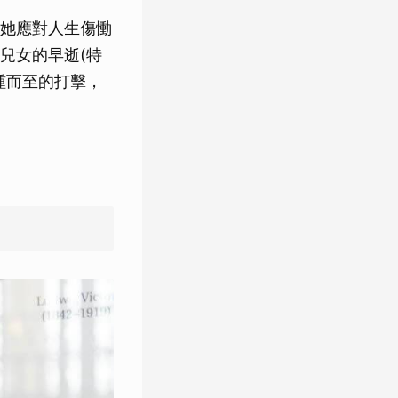
她應對人生傷慟
兒女的早逝(特
踵而至的打擊，