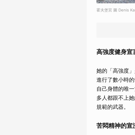
霍夫堡宮 圖 Denis Kab
高強度健身宣
她的「高強度」
進行了數小時的
自己身體的唯一
多人都跟不上她
規範的武器。
苦悶精神的宣