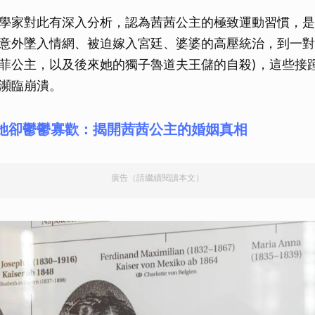
取消
學家對此有深入分析，認為茜茜公主的極致運動習慣，是
意外墜入情網、被迫嫁入宮廷、婆婆的高壓統治，到一對
菲公主，以及後來她的獨子魯道夫王儲的自殺)，這些接
瀕臨崩潰。
她卻鬱鬱寡歡：揭開茜茜公主的婚姻真相
廣告（請繼續閱讀本文）