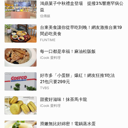
鴻鼎菓子中秋禮盒登場 提撥3%響應罕病公
益
信傳媒
台東美食讓你從早吃到晚！網友激推台東19
間必吃美食
FUNTIME
每一口都是幸福！麻油松阪飯
iCook 愛料理
好市多「小蛋餅」爆紅！網友狂推1吃法
21包只要299元
TVBS
甜蜜好滋味！抹茶馬卡龍
iCook 愛料理
滑嫩無比好綿密！電鍋蒸水蛋