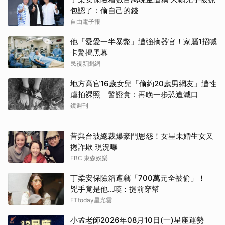
包認了：偷自己的錢
自由電子報
他「愛愛一半暴斃」遭強摘器官！家屬1招喊
卡驚揭黑幕
民視新聞網
地方高官16歲女兒「偷約20歲男網友」遭性
虐拍裸照 警證實：再晚一步恐遭滅口
鏡週刊
昔與台玻總裁爆豪門恩怨！女星未婚生女又
捲詐欺 現況曝
EBC 東森娛樂
丁柔安保險箱遭竊「700萬元全被偷」！
兇手竟是他...嘆：提前穿幫
ETtoday星光雲
小孟老師2026年08月10日(一)星座運勢