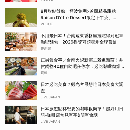
島嶼氣泡雞尾酒」……品味盛夏質感微醺
8月甜點盤點｜煙波集團×首爾精品甜點
Raison D'être Dessert限定下午茶、
Gelato pique cafe辻利茶舗聯名可麗餅、
VOGUE
台南「開心果地圖」集齊37款綠色甜點
不用飛日本！台南遠東香格里拉吃得到冠軍
咖哩麵包 2026得獎可頌獨步全球嘗鮮
鏡新聞
正男報食事／台南火鍋新霸主殺進新莊！井
賀鍋物40種自助吧任你拿，必吃黏嘴肉燥
飯、現做棉花糖
鏡報
日本必吃美食？觀光客最想吃日本美食大調
查
LIVE JAPAN
日本旅遊點杯想要的咖啡很簡單！超好用日
語-咖啡店常見單字&簡單會話
LIVE JAPAN