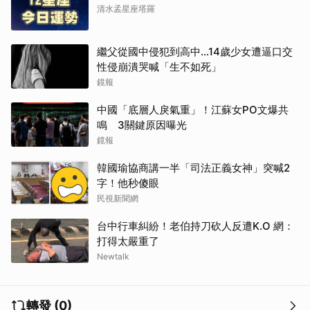
清水孟星座塔羅
繼父從國中侵犯到高中…14歲少女遭逼口交
性侵崩潰哭喊「生不如死」
取消
鏡報
中國「底層人戾氣重」！江蘇女PO文爆共
鳴 3關鍵原因曝光
鏡報
韓國瑜協商講一半「司法正義女神」突喊2
字！他秒傻眼
民視新聞網
台中行車糾紛！老伯持刀砍人反遭K.O 網：
打得太嚴重了
Newtalk
轉發 (0)