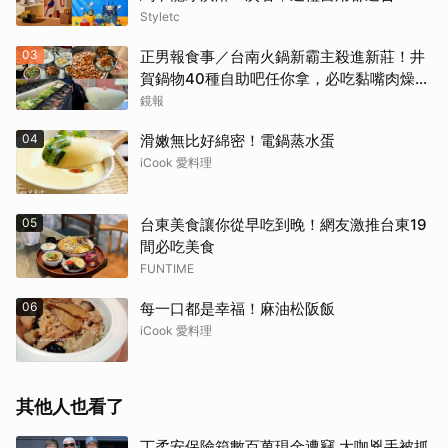
Styletc
03
正男報食事／台南火鍋新霸主殺進新莊！井
賀鍋物40種自助吧任你拿，必吃黏嘴肉燥
飯、現做棉花糖
鏡報
04
滑嫩無比好綿密！電鍋蒸水蛋
iCook 愛料理
05
台東美食讓你從早吃到晚！網友激推台東19
間必吃美食
FUNTIME
06
每一口都是幸福！麻油松阪飯
iCook 愛料理
其他人也看了
丁柔安保險箱數百萬現金遭竊 大咖兇手被抓