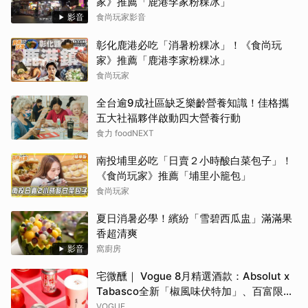
家》推薦「鹿港李家粉粿冰」
影音
食尚玩家影音
彰化鹿港必吃「消暑粉粿冰」！《食尚玩
家》推薦「鹿港李家粉粿冰」
食尚玩家
全台逾9成社區缺乏樂齡營養知識！佳格攜
五大社福夥伴啟動四大營養行動
食力 foodNEXT
南投埔里必吃「日賣２小時酸白菜包子」！
《食尚玩家》推薦「埔里小籠包」
食尚玩家
夏日消暑必學！繽紛「雪碧西瓜盅」滿滿果
香超清爽
影音
窩廚房
宅微醺｜ Vogue 8月精選酒款：Absolut x
Tabasco全新「椒風味伏特加」、百富限定
「花時心藝限量禮盒」、WAT x 萬波「紅蘋
VOGUE