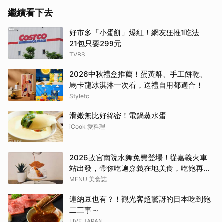
繼續看下去
好市多「小蛋餅」爆紅！網友狂推1吃法
21包只要299元
TVBS
2026中秋禮盒推薦！蛋黃酥、手工餅乾、
馬卡龍冰淇淋一次看，送禮自用都適合！
Styletc
滑嫩無比好綿密！電鍋蒸水蛋
iCook 愛料理
2026故宮南院水舞免費登場！從嘉義火車
站出發，帶你吃遍嘉義在地美食，吃飽再去
看夜間展演，這周末就這樣安排吧！
MENU 美食誌
連納豆也有？！觀光客超驚訝的日本吃到飽
二三事～
LIVE JAPAN