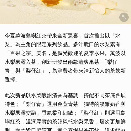
今夏萬波島嶼紅茶帶來全新驚喜，首次推出以「水
梨」為主角的限定系列飲品。多汁脆口的水梨素有
「百果之宗」美名，是廣受歡迎的夏季水果。萬波以
水梨果露入茶，創新研發出兩款清爽果茶-「梨仔
青」與「梨仔紅」，為消費者帶來清新怡人的茶飲新
選擇。
此次新品以水梨酸甜清香為基調，搭配不同茶底各展
特色；「梨仔青」選用金萱青茶，獨特的淡雅奶香與
水梨果露交融，香氣柔和細緻；「梨仔紅」則選用島
嶼紅茶，溫潤厚實的茶韻襯托水梨果香，層次更加鮮
明。兩款皆口感清爽，適合喜愛果香茶飲、追求輕盈