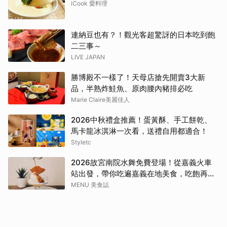
iCook 愛料理
連納豆也有？！觀光客超驚訝的日本吃到飽
二三事～
LIVE JAPAN
勝博殿不一樣了！天母店搶先開賣3大新
品，半熟炸鮭魚、原肉腰內豬排必吃
Marie Claire美麗佳人
2026中秋禮盒推薦！蛋黃酥、手工餅乾、
馬卡龍冰淇淋一次看，送禮自用都適合！
Styletc
2026故宮南院水舞免費登場！從嘉義火車
站出發，帶你吃遍嘉義在地美食，吃飽再去
看夜間展演，這周末就這樣安排吧！
MENU 美食誌