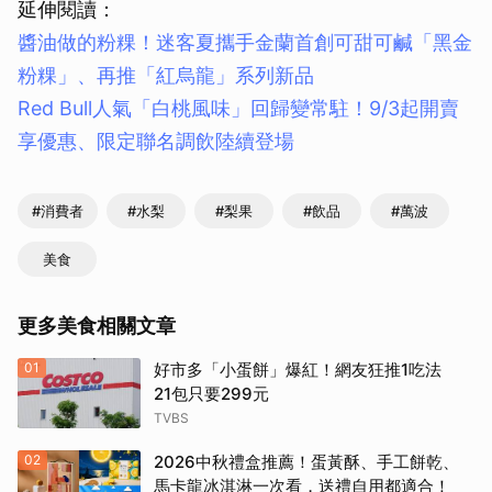
延伸閱讀：
醬油做的粉粿！迷客夏攜手金蘭首創可甜可鹹「黑金
粉粿」、再推「紅烏龍」系列新品
Red Bull人氣「白桃風味」回歸變常駐！9/3起開賣
享優惠、限定聯名調飲陸續登場
#消費者
#水梨
#梨果
#飲品
#萬波
美食
更多美食相關文章
01
好市多「小蛋餅」爆紅！網友狂推1吃法
21包只要299元
TVBS
02
2026中秋禮盒推薦！蛋黃酥、手工餅乾、
馬卡龍冰淇淋一次看，送禮自用都適合！