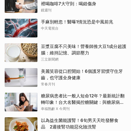
裡喝咖啡7大守則：喝錯傷身
鏡週刊
手麻別輕忽！醫曝1情況恐是中風前兆
中天電視台
豆漿豆腐不只美味！營養師推大豆1成分超護
腦：維持記憶、調節壓力
三立新聞網
美麗笑容從口腔開始！6個護牙習慣守住牙
齒，也守護全身健康
常春月刊
糖尿病患者比一般人短命12年？最新統計翻
轉印象！台大名醫揭控糖關鍵：與糖尿病為
友、天長地久
幸福熟齡 X 今周刊
以為益生菌能護腎！6旬男天天吃發酵食
品 2週後腎功能惡化險洗腎