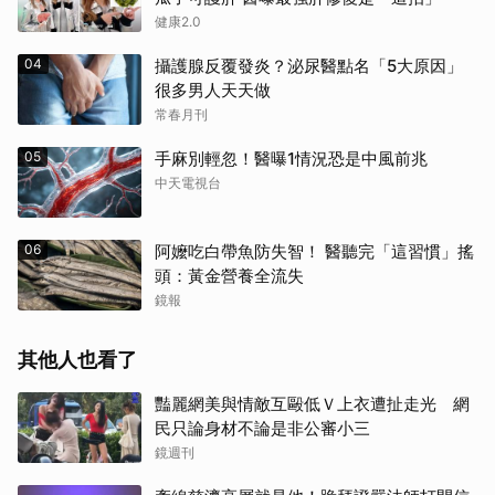
健康2.0
04
攝護腺反覆發炎？泌尿醫點名「5大原因」
很多男人天天做
常春月刊
05
手麻別輕忽！醫曝1情況恐是中風前兆
中天電視台
06
阿嬤吃白帶魚防失智！ 醫聽完「這習慣」搖
頭：黃金營養全流失
鏡報
其他人也看了
豔麗網美與情敵互毆低Ｖ上衣遭扯走光 網
民只論身材不論是非公審小三
鏡週刊