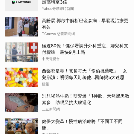
最高增至3倍
Yahoo奇摩即時新聞
高齡展 郭啟中解析巴金森病：早發現治療更
有效
TCnews 慈善新聞網
砸逾80億！健保署調升外科重症、婦兒科支
付標準 最快9月上路
中天電視台
西藥都是毒！爸爸每天「偷偷挑藥吃」 女
兒崩潰：明明每天盯著他…醫師揭5大迷思
鏡報
別只喝熱牛奶！研究爆「1神飲」天然褪黑激
素多 助眠又抗大腦退化
三立新聞網
健保大變革！慢性病治療將「不同工不同
酬」