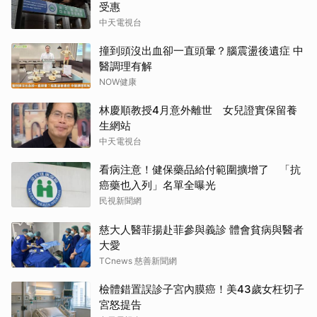
受惠
中天電視台
撞到頭沒出血卻一直頭暈？腦震盪後遺症 中
醫調理有解
NOW健康
林慶順教授4月意外離世 女兒證實保留養
生網站
中天電視台
看病注意！健保藥品給付範圍擴增了 「抗
癌藥也入列」名單全曝光
民視新聞網
慈大人醫菲揚赴菲參與義診 體會貧病與醫者
大愛
TCnews 慈善新聞網
檢體錯置誤診子宮內膜癌！美43歲女枉切子
宮怒提告