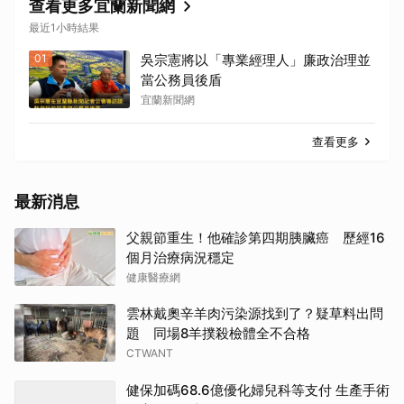
查看更多宜蘭新聞網
最近1小時結果
01
吳宗憲將以「專業經理人」廉政治理並
當公務員後盾
宜蘭新聞網
查看更多
最新消息
父親節重生！他確診第四期胰臟癌 歷經16
個月治療病況穩定
健康醫療網
雲林戴奧辛羊肉污染源找到了？疑草料出問
題 同場8羊撲殺檢體全不合格
CTWANT
健保加碼68.6億優化婦兒科等支付 生產手術