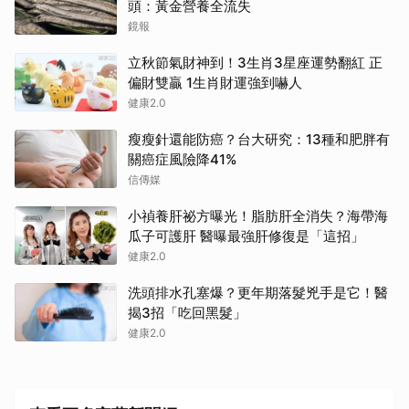
頭：黃金營養全流失
鏡報
立秋節氣財神到！3生肖3星座運勢翻紅 正
偏財雙贏 1生肖財運強到嚇人
健康2.0
瘦瘦針還能防癌？台大研究：13種和肥胖有
關癌症風險降41%
信傳媒
小禎養肝祕方曝光！脂肪肝全消失？海帶海
瓜子可護肝 醫曝最強肝修復是「這招」
健康2.0
洗頭排水孔塞爆？更年期落髮兇手是它！醫
揭3招「吃回黑髮」
健康2.0