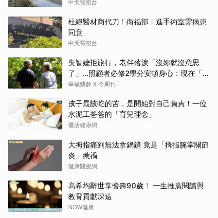
中天電視台
杜絕醫材商代刀！衛福部：進手術室需病患
同意
中天電視台
失智嬤拒旅行，老伴落淚「沒妳就沒意思
了」…照顧者必修2學分安頓身心：現在「這
樣」就好了
幸福熟齡 X 今周刊
孩子最該吃的苦，是開始對自己負責！一位
水泥工爸爸的「育兒理念」
優活健康網
大拇指痛到無法拿鍋鏟 竟是「拇指腕掌關節
炎」惹禍
健康醫療網
高希均辭世享耆壽90歲！ 一生推廣閱讀與
教育貢獻深遠
NOW健康