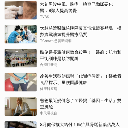
六旬男沒中風、胸痛 檢查已動脈硬化
醫：8類人提高警覺
TVBS
大林慈濟醫院跨院區擬真情境競賽登場 模
擬實戰演練提升醫療品質
TCnews 慈善新聞網
跌倒是長輩健康致命殺手！ 醫籲：肌力和
平衡訓練是預防關鍵
台灣好新聞
改善生活型態應對「代謝症候群」！醫教看
食品標示、量腰圍護健康
健康醫療網
爸爸最近變健忘了？醫揭「基因＋生活」雙
重風險
中天電視台
8月健保擴大給付！癌症與骨鬆新藥估萬人