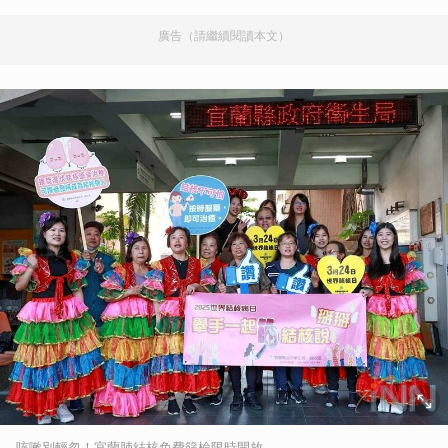
廣告（請繼續閱讀本文）
咳嗽別輕忽！宜蘭肺結核免費篩檢限時開放