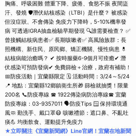
胸痛、呼吸困難 體重下降、疲倦、食慾不振 夜間盜
汗、發燒 🛡潛伏結核感染（LTBI）是什麼？ 被感染
但沒症狀、不會傳染 免疫力下降時，5-10%機率發
病 可透過IGRA抽血檢驗早期發現 🔍誰需要檢查？ ✅
曾接觸結核病患者✅ 長期咳嗽者✅ 高風險族群：長
照機構、新住民、原民鄉、矯正機關、慢性病患 💊
結核病能治癒嗎？ ✔ 按時服藥6-9個月可痊癒✔ 潛
伏感染可預防發病✔ 免費篩檢＋治療，政府有補助！
📅防疫活動｜宜蘭縣限定 🗓 活動時間：3/24～5/24
📍 地點：宜蘭縣12鄉鎮衛生所🎁 篩檢就抽獎！限量
200名 📞防疫專線 ☎ 1922傳染病防治專線☎ 宜蘭
防疫專線：03-9357011 🗣️防疫Tips 🪟 保持環境通
風🧼 勤洗手、戴口罩😷 咳嗽禮節：遮口鼻、不亂吐
痰💪 均衡飲食、運動提升免疫力
★立即關注《宜蘭新聞網》Line官網！宜蘭在地新聞