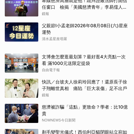
牽線慈濟高層就是他！跪拜證嚴法師打開信
任窗口 檢揭「美國慈濟青年」李易儒人脈
網絡
鏡報
父親節!小孟老師2026年08月08日(六)星座
運勢
清水孟星座塔羅
文博會怎麼逛最划算？最好逛4大亮點一次
看 滿1000元送限定提袋
自由電子報
快訊／台玻夫人徐莉玲回應了！還原長子徐
子翔離世真相 痛陷「巨大哀傷」足不出戶
鏡報
慈濟被詐騙「這點」更致命？學者：比10億
貴
NOWNEWS今日新聞
剃毛變聖光儀式！西伯利亞貓閉眼站立宛如