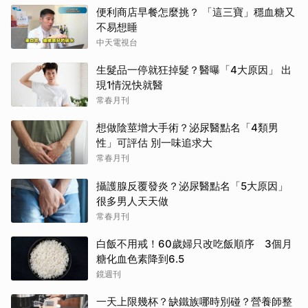
便利商店早餐怎麼挑？ 「這三寶」穩血糖又
不易想睡
中天電視台
生髮品一停就狂掉髮？醫曝「4大原因」 出
現1情況快就醫
常春月刊
想做陰莖增大手術？泌尿醫點名「4類男
性」可評估 別一味追求大
常春月刊
攝護腺反覆發炎？泌尿醫點名「5大原因」
很多男人天天做
常春月刊
白飯不用戒！60歲婦只改吃飯順序 3個月
糖化血色素降到6.5
鏡週刊
一天上限幾杯？缺鐵族哪時別碰？營養師整