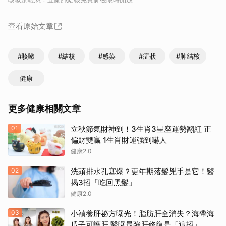
查看原始文章
#咳嗽
#結核
#感染
#症狀
#肺結核
健康
更多健康相關文章
01
立秋節氣財神到！3生肖3星座運勢翻紅 正
偏財雙贏 1生肖財運強到嚇人
健康2.0
02
洗頭排水孔塞爆？更年期落髮兇手是它！醫
揭3招「吃回黑髮」
健康2.0
03
小禎養肝祕方曝光！脂肪肝全消失？海帶海
瓜子可護肝 醫曝最強肝修復是「這招」