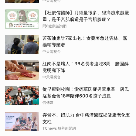
中天電視台
【杜依儒醫師】月經量很多、經痛越來越嚴
重，是子宮肌瘤還是子宮肌腺症？
問8健康諮詢網
苦茶油累計7家出包！食藥署急赴雲林、嘉
義輔導業者
中天電視台
紅肉不是壞人！36名長者連吃8周 膽固醇
竟明顯下降
中天電視台
從早療到校園！愛德華氏症男童畢業 唐氏
症基金會18年陪伴600名孩子成長
信傳媒
存骨本、留肌力 台中慈濟醫院揭健康老化五
支柱
TCnews 慈善新聞網