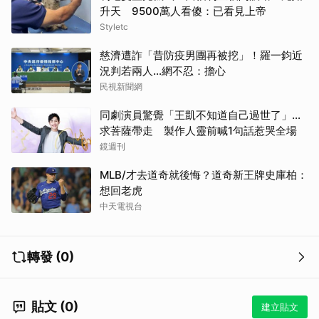
升天 9500萬人看傻：已看見上帝
Styletc
慈濟遭詐「昔防疫男團再被挖」！羅一鈞近
況判若兩人…網不忍：擔心
民視新聞網
同劇演員驚覺「王凱不知道自己過世了」...
求菩薩帶走 製作人靈前喊1句話惹哭全場
鏡週刊
MLB/才去道奇就後悔？道奇新王牌史庫柏：
想回老虎
中天電視台
轉發 (0)
取消
貼文 (0)
建立貼文