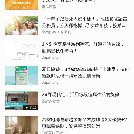
英譯人才 即日起開始徵件！
享民頭條
「一輩子跟活死人沒兩樣！」他聽爸爸話當
公務員，臨終卻抱憾…子女成年後，接納與
欣賞就夠了
幸福熟齡 X 今周刊
JINS 俐落摩登系列潮流、舒適同時在線，一
副搞定秋冬時尚！
Japaholic
夏日旅遊！Bifesta碧菲絲特「出油季」抗痘
新款卸妝棉一張守護肌膚清爽
Japaholic
76坪現代宅，活用線段編寫生活的旋律
設計家影音
影音
浴室地磚選錯超後悔？木紋磚這3大優勢+2
項隱藏缺點，質感翻倍還防滑
100室內設計