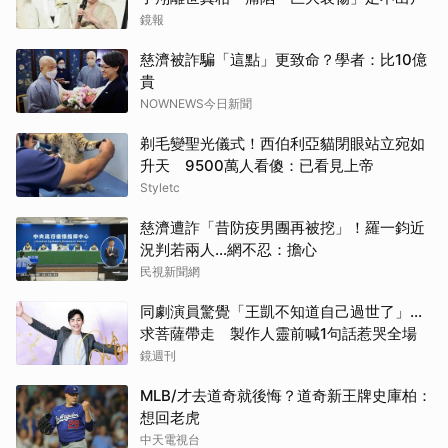
鏡報
慈濟被詐騙「這點」更致命？學者：比10億
貴
NOWNEWS今日新聞
剃毛變聖光儀式！西伯利亞貓閉眼站立宛如
升天 9500萬人看傻：已看見上帝
Styletc
慈濟遭詐「昔防疫男團再被挖」！羅一鈞近
況判若兩人…網不忍：擔心
民視新聞網
同劇演員驚覺「王凱不知道自己過世了」...
求菩薩帶走 製作人靈前喊1句話惹哭全場
鏡週刊
MLB/才去道奇就後悔？道奇新王牌史庫柏：
想回老虎
中天電視台