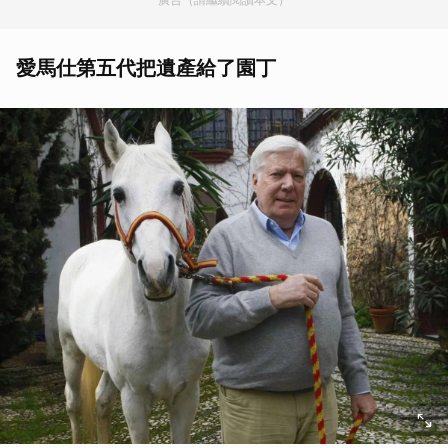
愛馬仕第五代把遺產給了園丁