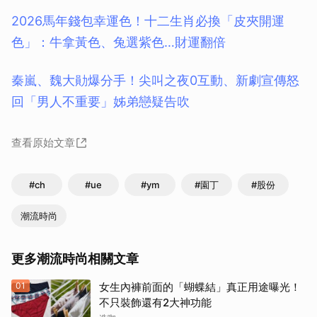
2026馬年錢包幸運色！十二生肖必換「皮夾開運
色」：牛拿黃色、兔選紫色…財運翻倍
秦嵐、魏大勛爆分手！尖叫之夜0互動、新劇宣傳怒
回「男人不重要」姊弟戀疑告吹
查看原始文章
#ch
#ue
#ym
#園丁
#股份
取消
潮流時尚
更多潮流時尚相關文章
01
女生內褲前面的「蝴蝶結」真正用途曝光！
不只裝飾還有2大神功能