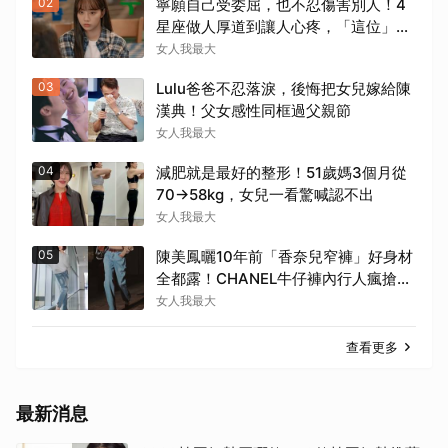
02
寧願自己受委屈，也不忍傷害別人！4
星座做人厚道到讓人心疼，「這位」敏
感細膩搞得自己不斷內耗
女人我最大
03
Lulu爸爸不忍落淚，後悔把女兒嫁給陳
漢典！父女感性同框過父親節
女人我最大
04
減肥就是最好的整形！51歲媽3個月從
70→58kg，女兒一看驚喊認不出
女人我最大
05
陳美鳳曬10年前「香奈兒窄褲」好身材
全都露！CHANEL牛仔褲內行人瘋搶，
窄褲回歸必看這幾條
女人我最大
查看更多
最新消息