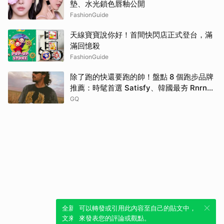
墊、水光鎖色唇釉公開
FashionGuide
天線寶寶說你好！首間快閃店正式登台，滿
滿回憶殺
FashionGuide
除了跑的快還要跑的帥！盤點 8 個跑步品牌
推薦：時髦首選 Satisfy、韓國最夯 Rnrn
全都要擁有！
GQ
全新體驗！一鍵引用此內容，透過發布貼
可以轉發或引用此內容至自己的貼文中，
文來輕鬆表達個人立場。
來發表您的評論或觀點。