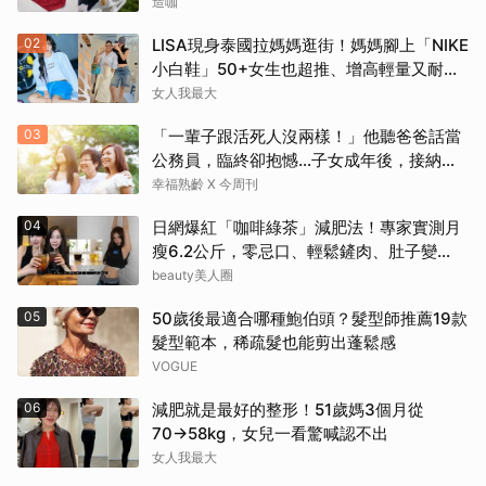
造咖
02
LISA現身泰國拉媽媽逛街！媽媽腳上「NIKE
小白鞋」50+女生也超推、增高輕量又耐
走！
女人我最大
03
「一輩子跟活死人沒兩樣！」他聽爸爸話當
公務員，臨終卻抱憾…子女成年後，接納與
欣賞就夠了
幸福熟齡 X 今周刊
04
日網爆紅「咖啡綠茶」減肥法！專家實測月
瘦6.2公斤，零忌口、輕鬆鏟肉、肚子變
小！
beauty美人圈
05
50歲後最適合哪種鮑伯頭？髮型師推薦19款
髮型範本，稀疏髮也能剪出蓬鬆感
VOGUE
06
減肥就是最好的整形！51歲媽3個月從
70→58kg，女兒一看驚喊認不出
女人我最大