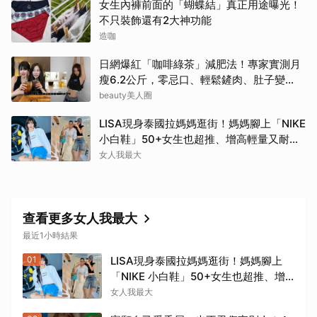
女生內褲前面的「蝴蝶結」真正用途曝光！
不只裝飾還有2大神功能
造咖
日網爆紅「咖啡綠茶」減肥法！專家實測月
瘦6.2公斤，零忌口、輕鬆鏟肉、肚子變
小！
beauty美人圈
LISA現身泰國拉媽媽逛街！媽媽腳上「NIKE
小白鞋」50+女生也超推、增高輕量又耐
走！
女人我最大
查看更多女人我最大
最近1小時結果
01
LISA現身泰國拉媽媽逛街！媽媽腳上
「NIKE 小白鞋」50+女生也超推、增
高輕量又耐走！
女人我最大