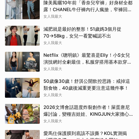
陳美鳳曬10年前「香奈兒窄褲」好身材全都
露！CHANEL牛仔褲內行人瘋搶，窄褲回歸
必看這幾條
女人我最大
減肥就是最好的整形！51歲媽3個月從
70→58kg，女兒一看驚喊認不出
女人我最大
Netflix《聰明鎮》最驚喜是Elly！小S女兒
演技網封全劇最佳，私服穿搭用基本款穿出
高級感
女人我最大
50歲像30歲！舒淇公開飲控思路：戒掉這
類食物，40歲後減重更要注意這幾件事！
女人我最大
2026文博會話題度炸裂創作者！屎蛋唐尼
爆討論，變種吉娃娃、KINGJUN大家擔心買
不到
女人我最大
愛馬仕保護膜到底該不該撕？KOL實測揭