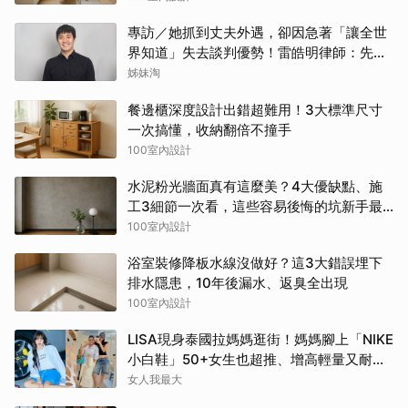
專訪／她抓到丈夫外遇，卻因急著「讓全世
界知道」失去談判優勢！雷皓明律師：先守
住證據，才有選擇
姊妹淘
餐邊櫃深度設計出錯超難用！3大標準尺寸
一次搞懂，收納翻倍不撞手
100室內設計
水泥粉光牆面真有這麼美？4大優缺點、施
工3細節一次看，這些容易後悔的坑新手最
常踩
100室內設計
浴室裝修降板水線沒做好？這3大錯誤埋下
排水隱患，10年後漏水、返臭全出現
100室內設計
LISA現身泰國拉媽媽逛街！媽媽腳上「NIKE
小白鞋」50+女生也超推、增高輕量又耐
走！
女人我最大