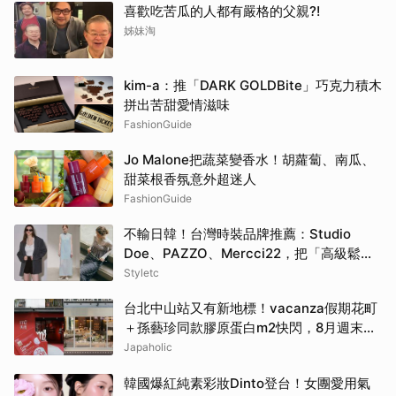
喜歡吃苦瓜的人都有嚴格的父親?!
姊妹淘
kim-a：推「DARK GOLDBite」巧克力積木
拼出苦甜愛情滋味
FashionGuide
Jo Malone把蔬菜變香水！胡蘿蔔、南瓜、
甜菜根香氛意外超迷人
FashionGuide
不輸日韓！台灣時裝品牌推薦：Studio
Doe、PAZZO、Mercci22，把「高級鬆弛
感」穿成日常
Styletc
台北中山站又有新地標！vacanza假期花町
＋孫藝珍同款膠原蛋白m2快閃，8月週末必
逛這2大爆款景點
Japaholic
韓國爆紅純素彩妝Dinto登台！女團愛用氣