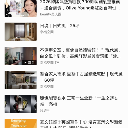
2026韓國氣墊買哪款？10款韓國氣墊推薦
＋適合膚質，Olive Young爆紅款台灣也能
買
beauty美人圈
日境｜日式風｜25坪
幸福空間
不像辦公室，更像自然體驗館！？ 現代風、
白金風全到位，高級訂製感其實還跟「建築
腦」有關？！
影音
幸福空間 TV
整合家人需求 重塑中古屋精緻宅邸｜現代風
｜60坪
幸福空間
鹽也能變香水 三宅一生全新「一生之鹽香
精」亮相
鏡週刊
臺文館攜手英國寫作中心 培育臺灣文學新銳