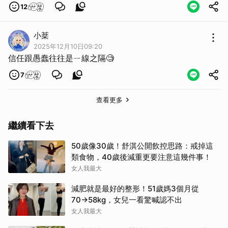
12
小棻
2025年12月10日09:20
信任跟愚蠢往往是ㄧ線之隔🧐
7
查看更多
繼續看下去
50歲像30歲！舒淇公開飲控思路：戒掉這
類食物，40歲後減重更要注意這幾件事！
女人我最大
減肥就是最好的整形！51歲媽3個月從
70→58kg，女兒一看驚喊認不出
女人我最大