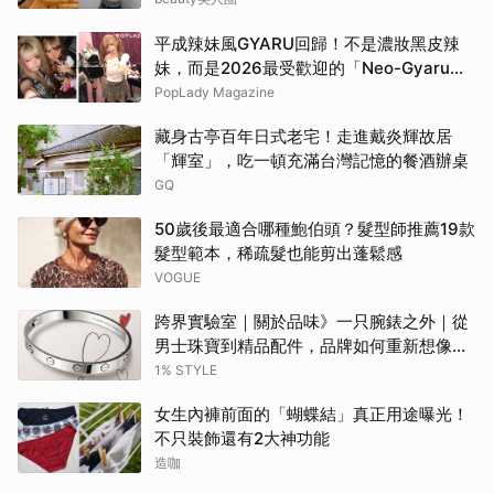
平成辣妹風GYARU回歸！不是濃妝黑皮辣
妹，而是2026最受歡迎的「Neo-Gyaru」
穿搭，把平成DNA穿進日常
PopLady Magazine
藏身古亭百年日式老宅！走進戴炎輝故居
「輝室」，吃一頓充滿台灣記憶的餐酒辦桌
GQ
50歲後最適合哪種鮑伯頭？髮型師推薦19款
髮型範本，稀疏髮也能剪出蓬鬆感
VOGUE
跨界實驗室｜關於品味》一只腕錶之外｜從
男士珠寶到精品配件，品牌如何重新想像當
代男性？
1% STYLE
女生內褲前面的「蝴蝶結」真正用途曝光！
不只裝飾還有2大神功能
造咖