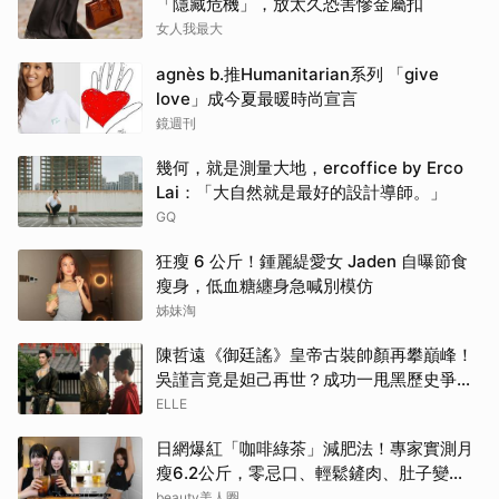
「隱藏危機」，放太久恐害慘金屬扣
女人我最大
agnès b.推Humanitarian系列 「give
love」成今夏最暖時尚宣言
鏡週刊
幾何，就是測量大地，ercoffice by Erco
Lai：「大自然就是最好的設計導師。」
GQ
狂瘦 6 公斤！鍾麗緹愛女 Jaden 自曝節食
瘦身，低血糖纏身急喊別模仿
姊妹淘
陳哲遠《御廷謠》皇帝古裝帥顏再攀巔峰！
吳謹言竟是妲己再世？成功一甩黑歷史爭議
| ELLE
ELLE
日網爆紅「咖啡綠茶」減肥法！專家實測月
瘦6.2公斤，零忌口、輕鬆鏟肉、肚子變
小！
beauty美人圈