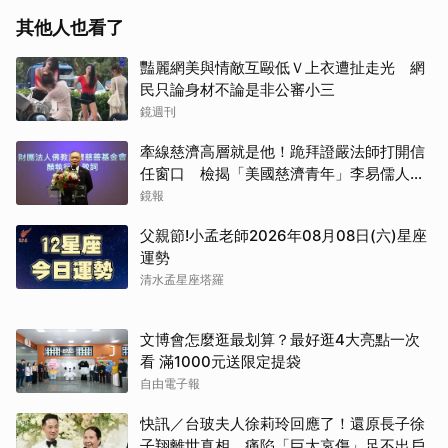
其他人也看了
豔麗網美與情敵互毆低Ｖ上衣遭扯走光 網
民只論身材不論是非公審小三
鏡週刊
牽線慈濟高層就是他！跪拜證嚴法師打開信
任窗口 檢揭「美國慈濟青年」李易儒人脈
網絡
鏡報
父親節!小孟老師2026年08月08日(六)星座
運勢
清水孟星座塔羅
文博會怎麼逛最划算？最好逛4大亮點一次
看 滿1000元送限定提袋
自由電子報
快訊／台玻夫人徐莉玲回應了！還原長子徐
子翔離世真相 痛陷「巨大哀傷」足不出戶