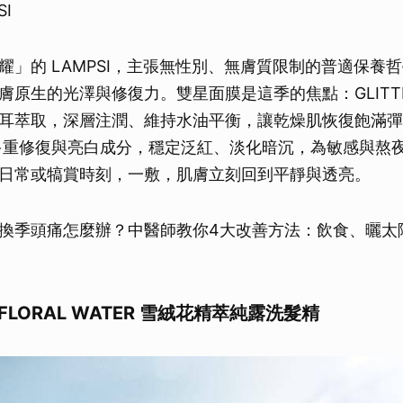
SI
耀」的 LAMPSI，主張無性別、無膚質限制的普適保養
膚原生的光澤與修復力。雙星面膜是這季的焦點：GLITTE
耳萃取，深層注潤、維持水油平衡，讓乾燥肌恢復飽滿彈嫩
多重修復與亮白成分，穩定泛紅、淡化暗沉，為敏感與熬
日常或犒賞時刻，一敷，肌膚立刻回到平靜與透亮。
換季頭痛怎麼辦？中醫師教你4大改善方法：飲食、曬太
Y FLORAL WATER 雪絨花精萃純露洗髮精