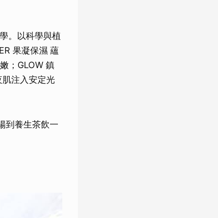
哲學。以科學與植
R 果凝保濕 蘊
；GLOW 鎮
夜肌注入安定光
陽到養生茶飲一