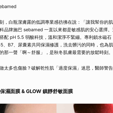
ebamed
刻，白瓶潔膚露的低調專業感彷彿在說：「讓我幫你的肌
科品牌施巴 sebamed 一直以來都是敏感肌的安心選擇
配 pH 5.5 弱酸科技，溫和潔淨不緊繃。專利鎖水磁石 PE
、B5、B7、尿囊素共同保濕修護，洗去髒污的同時，也為
的那一聲「啊～舒服」，是秋冬肌膚最需要的放鬆時刻。
做太多也傷臉？破解乾性肌「過度保濕」迷思，醫師警告
果凝保濕面膜 & GLOW 鎮靜舒敏面膜