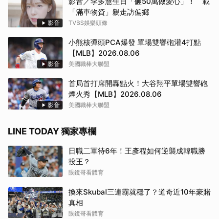
影音／李多慧生日「砸50萬做愛心」！ 載
「滿車物資」親走訪偏鄉
影音
TVBS娛樂頭條
小熊核彈頭PCA爆發 單場雙響砲灌4打點
【MLB】2026.08.06
影音
美國職棒大聯盟
首局首打席開轟點火！大谷翔平單場雙響砲
煙火秀【MLB】2026.08.06
影音
美國職棒大聯盟
LINE TODAY 獨家專欄
日職二軍待6年！王彥程如何逆襲成韓職勝
投王？
眼鏡哥看體育
換來Skubal三連霸就穩了？道奇近10年豪賭
真相
眼鏡哥看體育