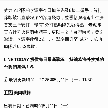
效力老虎隊的李灝宇今日擔任先發8棒二壘手，首打
席即敲出直擊牆頂的深遠飛球，並憑藉腳程跑出生涯
首支三壘安打，帶有1分打點助隊先馳得點，老虎隊
官方社群火速剪輯精華，更以中文「台灣尚勇」發文
激讚。李灝宇此役2支1，打擊率回升至1成74，成功
助隊以6比3奪勝。
LINE TODAY 提供每日最新戰況，持續為海外拚搏的
台將們集氣！💪
🗓️ 最後更新時間：2026年5月11日（一）11:30
🇺🇸 美國職棒
出賽日期：台灣時間5月11日（一）