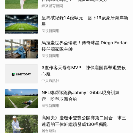
緯來體育新聞
皇馬破紀錄1.4億歐元 簽下19歲象牙海岸新
星
民視新聞網
烏拉圭世界盃慘敗！傳奇球星 Diego Forlan
接任國家隊主帥
民視新聞網
3度作客天母奪MVP 陳傑憲開轟擊退雙殺
心魔
中央通訊社
NFL雄獅隊跑衛Jahmyr Gibbs現身訓練
營 盼爭取新合約
民視新聞網
高爾夫》慶璉禾登豐公開賽第二回合 求三
連霸的王偉軒繼續發威130桿獨跑
麗台運動