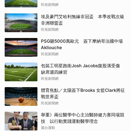
民視新聞網
埃及豪門艾哈利無緣非冠盃 本季改戰次級
非洲聯盟盃
民視新聞網
PSG砸5000萬歐元 簽下摩納哥法國中場
Akliouche
民視新聞網
包裝工明星跑衛Josh Jacobs腹股溝受傷
缺席週四練習
民視新聞網
體育焦點／太陽簽下Brooks 女籃Clark將征
戰世界盃
民視新聞網
舉重》兩位醫學中心主治醫師健力賽同場競
技 以行動實踐運動醫學理念
麗台運動