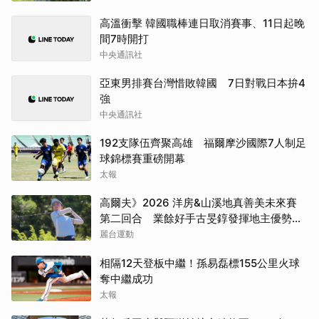
高溫衝擊 韓國職棒連日取消賽事、11日起晚
間7時開打
中央通訊社
亞東男排賽台灣惜敗韓國 7日對戰日本拚4
強
中央通訊社
192支隊伍齊聚高雄 福爾摩沙國際7人制足
球錦標賽重磅開幕
太報
高爾夫》2026 洋房&山溪地真善美未來賽
第二回合 業餘好手古旻錞發揮地主優勢
139桿搶下首位
麗台運動
相隔12天登板中繼！孫易磊標155公里火球
奪中繼成功
太報