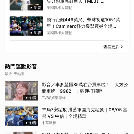
失分領軍完封巨人【MLB】
2026.08.06
影音
美國職棒大聯盟
飛行距離449英尺、擊球初速105.1英
里！Caminero怪力爆擊震撼全場
【MLB】2026.08.06
影音
美國職棒大聯盟
查看更多
熱門運動影音
最近1天結果
影音／李多慧砸85萬在台買車啦！ 大方公
開車牌「9982」：歡迎打招呼
影音
TVBS娛樂頭條
單局7安猛攻 湛藍軍團力克猛象｜08/05 富
邦 VS 中信｜全場精華
影音
中華職棒