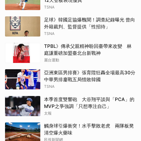
12天登板表現優異
TSNA
足球》韓國足協爆醜聞！調查紀錄曝光 曾向
外籍裁判、監督提供「性招待」
TSNA
TPBL》傳承父親精神盼回臺帶來改變 林
庭謙重磅加盟臺北台新戰神
麗台運動
亞洲東區男排賽》張育陞狂轟全場最高30分
中華男排鏖戰五局惜敗韓國
TSNA
本季首度雙響砲 大谷翔平談與「PCA」的
MVP之爭強調「只想專注自己」
太報
觸身球引爆衝突！水手擊敗老虎 兩隊板凳
清空爆火藥味
民視新聞網