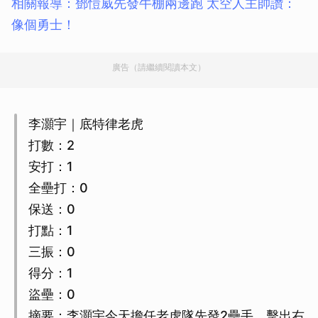
相關報導：鄧愷威先發牛棚兩邊跑 太空人主帥讚：
像個勇士！
廣告（請繼續閱讀本文）
李灝宇｜底特律老虎
打數：2
安打：1
全壘打：0
保送：0
打點：1
三振：0
得分：1
盜壘：0
摘要：李灝宇今天擔任老虎隊先發2壘手，擊出右