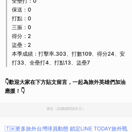
全壘打：0
保送：0
打點：0
三振：0
得分：2
盜壘：2
本季成績：打擊率.303、打數109、得分24、安
打33、全壘打4、打點13、盜壘7
👇歡迎大家在下方貼文留言，一起為旅外英雄們加油
應援！👇
廣告（請繼續閱讀本文）
🇹🇼更多旅外台灣球員動態 鎖定LINE TODAY旅外戰