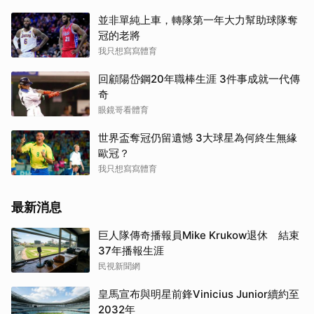
並非單純上車，轉隊第一年大力幫助球隊奪
冠的老將
我只想寫寫體育
回顧陽岱鋼20年職棒生涯 3件事成就一代傳
奇
眼鏡哥看體育
世界盃奪冠仍留遺憾 3大球星為何終生無緣
歐冠？
我只想寫寫體育
最新消息
巨人隊傳奇播報員Mike Krukow退休 結束
37年播報生涯
民視新聞網
皇馬宣布與明星前鋒Vinicius Junior續約至
2032年