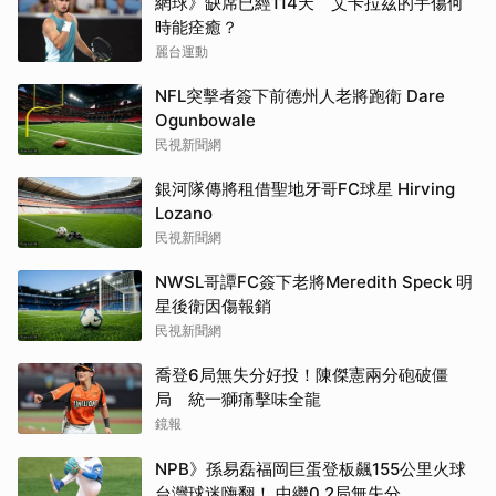
網球》缺席已經114天 艾卡拉茲的手傷何
時能痊癒？
麗台運動
NFL突擊者簽下前德州人老將跑衛 Dare
Ogunbowale
民視新聞網
銀河隊傳將租借聖地牙哥FC球星 Hirving
Lozano
民視新聞網
NWSL哥譚FC簽下老將Meredith Speck 明
星後衛因傷報銷
民視新聞網
喬登6局無失分好投！陳傑憲兩分砲破僵
局 統一獅痛擊味全龍
鏡報
NPB》孫易磊福岡巨蛋登板飆155公里火球
台灣球迷嗨翻！ 中繼0.2局無失分