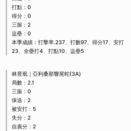
打點：0
得分：0
三振：2
盜壘：0
本季成績：打擊率.237、打數97、得分17、安打
23、全壘打4、打點10、盜壘5
林昱珉｜亞利桑那響尾蛇(3A)
局數：2.1
三振：0
保送：2
被安打：5
失分：2
自責分：2