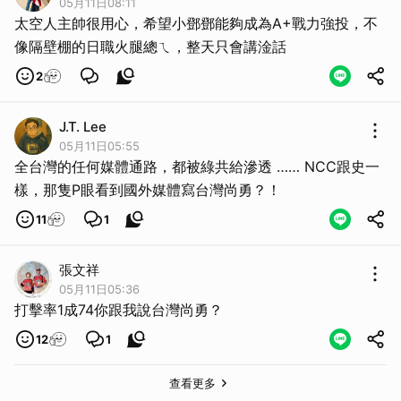
05月11日08:11
太空人主帥很用心，希望小鄧鄧能夠成為A+戰力強投，不
像隔壁棚的日職火腿總ㄟ，整天只會講淦話
2
J.T. Lee
05月11日05:55
全台灣的任何媒體通路，都被綠共給滲透 …… NCC跟史一
樣，那隻P眼看到國外媒體寫台灣尚勇？！
11
1
張文祥
05月11日05:36
打擊率1成74你跟我說台灣尚勇？
12
1
查看更多