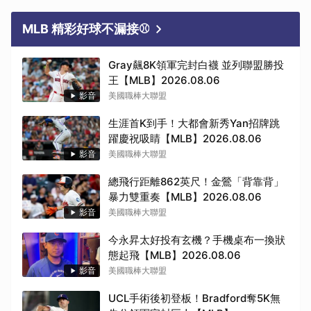
MLB 精彩好球不漏接⚾
Gray飆8K領軍完封白襪 並列聯盟勝投
王【MLB】2026.08.06
影音
美國職棒大聯盟
生涯首K到手！大都會新秀Yan招牌跳
躍慶祝吸睛【MLB】2026.08.06
影音
美國職棒大聯盟
總飛行距離862英尺！金鶯「背靠背」
暴力雙重奏【MLB】2026.08.06
影音
美國職棒大聯盟
今永昇太好投有玄機？手機桌布一換狀
態起飛【MLB】2026.08.06
影音
美國職棒大聯盟
UCL手術後初登板！Bradford奪5K無