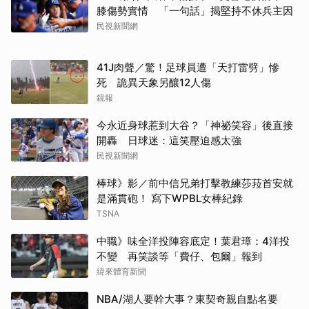
膝傷勢實情 「一句話」揭堅持不休兵主因
民視新聞網
41J肉聲／驚！足球員遭「天打雷劈」慘
死 詭異天象另釀12人傷
鏡報
今永近身球惹到大谷？「神祕笑容」後直接
開轟 日球迷：這笑壓迫感太強
民視新聞網
棒球》影／前中信兄弟打擊教練莎菈首安就
是滿貫砲！ 寫下WPBL女棒紀錄
TSNA
中職》味全洋投陣容底定！葉君璋：4洋投
不變 再笑談等「費仔、包爾」報到
緯來體育新聞
NBA/湖人要幹大事？東契奇親自點名要
取消