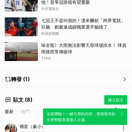
他！昔爭冠搭檔有望重聚
中天電視台
七冠王不是叫假的！漢米爾頓「跨界電競」
狂飆 創最速成績職業選手臉綠了
民視新聞網
味全龍》大雨無法影響天母球場排水！ 球員
雨後照常傳接球
TSNA
轉發 (1)
貼文 (8)
建立貼文
最新
熱門
全新體驗！一鍵引用此內容，透過發布貼
文來輕鬆表達個人立場。
傳富（豪小）