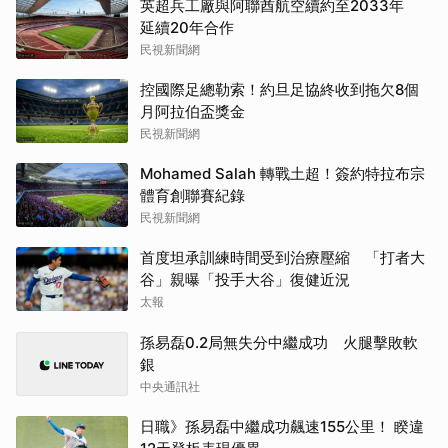
英超兵工廠與阿聯酋航空續約至2033年
延續20年合作
民視新聞網
控國際足總勒索！約旦足協終收到拖欠8個
月阿拉伯盃獎金
民視新聞網
Mohamed Salah 轉戰土超！簽約特拉布宗
體育創聯賽紀錄
民視新聞網
首度坦承訓練時間受到治療壓縮 「打者大
谷」親曝「投手大谷」復健近況
太報
孫易磊0.2局無失分中繼成功 火腿擊敗軟
銀
中央通訊社
日職》孫易磊中繼成功飆速155公里！ 睽違