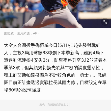
鄧愷威（圖片來源：AP）
太空人台灣投手鄧愷威今日(5/11)扛起先發對戰紅
人，主投3局用球數63球創下本季新高，雖於4局下
遭遇亂流連挨4安失3分，防禦率略升至3.12並苦吞本
季第3敗，但其頻繁切換先發與牛棚的調度靈活性，
獲主帥艾斯帕達盛讚為不計較角色的「勇士」。教練
團目前正計畫透過實戰拉長其體力條，目標設定在單
場80球的投球強度。
廣告（請繼續閱讀本文）