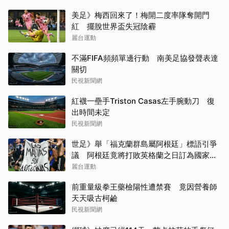
美足》梅西回來了！梅開二度率隊奪開門
紅 擺脫世界盃失冠陰霾
麗台運動
不滿FIFA頻頻單邊行動 南美足協發聲表達
關切
民視新聞網
紅襪一壘手Triston Casas左手腕動刀 復
出時間未定
民視新聞網
世足》舉「福克蘭群島屬阿根廷」標語引爭
議 阿根廷竟將打敗英格蘭之日訂為國家紀
念日
麗台運動
前重量級拳王藥檢陽性遭禁賽 竟因營養師
天天吸古柯鹼
民視新聞網