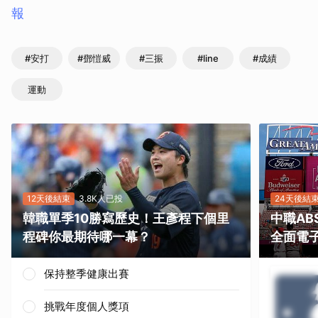
報
#安打
#鄧愷威
#三振
#line
#成績
運動
12天後結束
3.8K人已投
24天後結
韓職單季10勝寫歷史！王彥程下個里
中職A
程碑你最期待哪一幕？
全面電
保持整季健康出賽
挑戰年度個人獎項