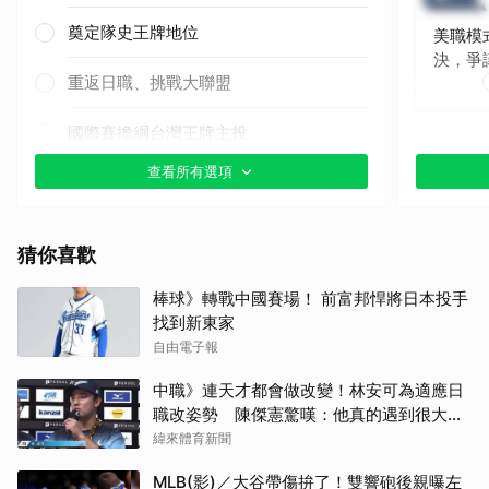
奠定隊史王牌地位
美職模
決，爭
重返日職、挑戰大聯盟
國際賽擔綱台灣王牌主投
查看所有選項
其他（歡迎貼文分享）
猜你喜歡
棒球》轉戰中國賽場！ 前富邦悍將日本投手
找到新東家
自由電子報
中職》連天才都會做改變！林安可為適應日
職改姿勢 陳傑憲驚嘆：他真的遇到很大挫
折
緯來體育新聞
MLB(影)／大谷帶傷拚了！雙響砲後親曝左