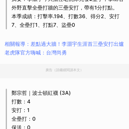
外野直擊全壘打牆的三壘安打，帶有1分打點。
本季成績：打擊率.194、打數36、得分2、安打
7、全壘打1、打點7、盜壘0
相關報導：差點過大牆！李灝宇生涯首三壘安打出爐
老虎隊官方嗨喊：台灣尚勇
廣告（請繼續閱讀本文）
鄭宗哲｜波士頓紅襪 (3A)
打數：4
安打：1
全壘打：0
保送：0