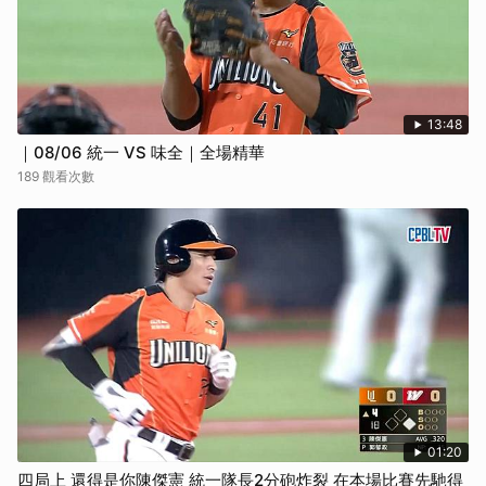
13:48
｜08/06 統一 VS 味全｜全場精華
189 觀看次數
01:20
四局上 還得是你陳傑憲 統一隊長2分砲炸裂 在本場比賽先馳得