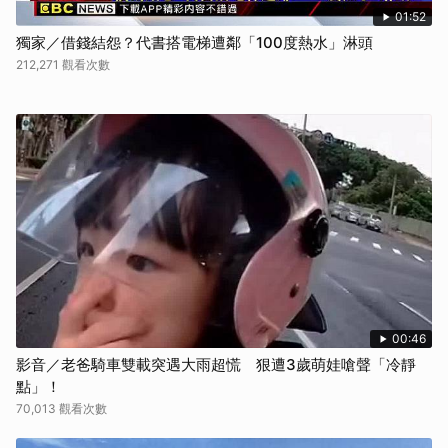
01:52
獨家／借錢結怨？代書搭電梯遭鄰「100度熱水」淋頭
212,271 觀看次數
00:46
影音／老爸騎車雙載突遇大雨超慌 狠遭3歲萌娃嗆聲「冷靜
點」！
70,013 觀看次數