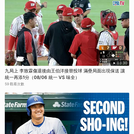
03:30
九局上 李致霖傷退後由王伯洋接替投球 滿壘局面出現保送 讓
統一再添1分（08/06 統一 VS 味全）
59 觀看次數