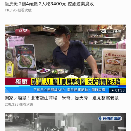
龍虎斑.2個4頭鮑 2人吃3400元 控旅遊業腐敗
116,195 觀看次數
01:38
獨家／嚇鼠！北市龍山商場「米奇」從天降 還見整窩老鼠
208,328 觀看次數