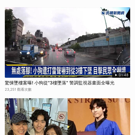
01:48
驚悚墜樓案曝! 小狗從"3樓墜落" 警調監視器畫面全曝光
23,251 觀看次數