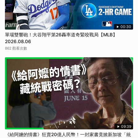
00:30
單場雙響砲！大谷翔平第26轟率道奇緊咬戰局【MLB】
2026.08.06
862 觀看次數
09:39
《給阿嬤的情書》狂賣20億人民幣！一封家書竟掀新加坡「統