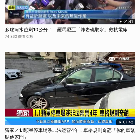
01:41
多瑙河水位剩10公分！ 羅馬尼亞「炸岩礁取水」救核電廠
74,860 觀看次數
01:42
獨家／1.1顆星停車場涉非法經營4年！車格規劃奇葩「你的車緊
貼他家門」