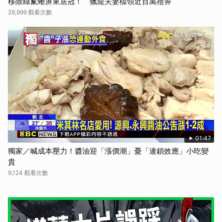
移除綠鬣蜥屏東居冠！ 獵龍夫妻檔領近百萬禮券
29,999 觀看次數
01:47
獨家／喊成本壓力！醬油迎「漲價潮」憂「連鎖效應」小吃變
貴
9,124 觀看次數