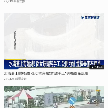
72,719 觀看次數
01:44
水溝蓋上曬麵線! 孫女留言炫耀"純手工"害麵線廠熄燈
239,125 觀看次數