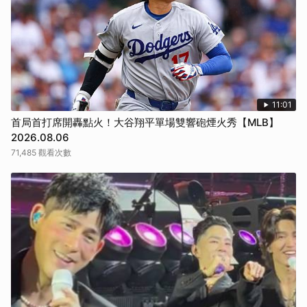
11:01
首局首打席開轟點火！大谷翔平單場雙響砲煙火秀【MLB】
2026.08.06
71,485 觀看次數