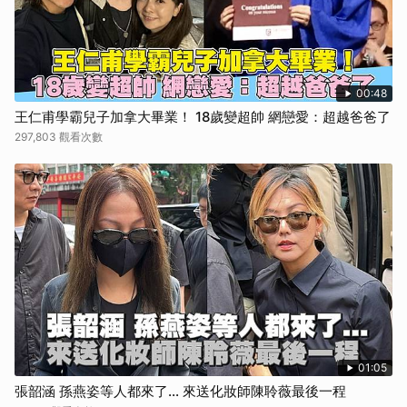
00:48
王仁甫學霸兒子加拿大畢業！ 18歲變超帥 網戀愛：超越爸爸了
297,803 觀看次數
01:05
張韶涵 孫燕姿等人都來了... 來送化妝師陳聆薇最後一程