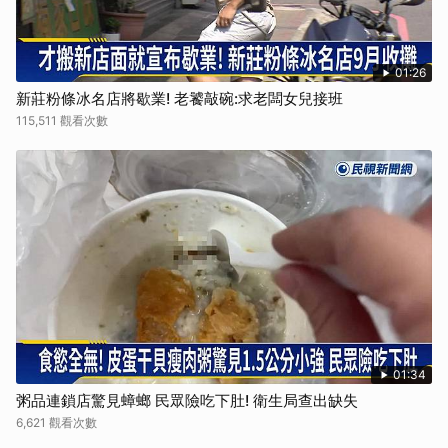
01:26
新莊粉條冰名店將歇業! 老饕敲碗:求老闆女兒接班
115,511 觀看次數
01:34
粥品連鎖店驚見蟑螂 民眾險吃下肚! 衛生局查出缺失
6,621 觀看次數