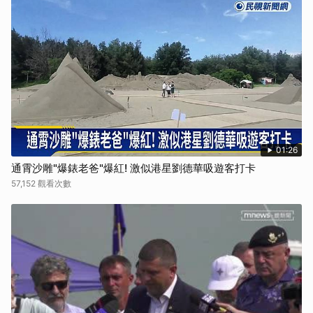
01:26
通霄沙雕"爆錶老爸"爆紅! 激似港星劉德華吸遊客打卡
57,152 觀看次數