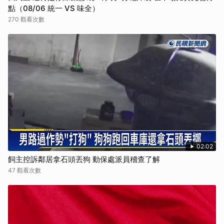
點（08/06 統一 VS 味全）
270 觀看次數
02:02
飼主控訴鄰居拿石頭丟狗 動保處派員稽查了解
47 觀看次數