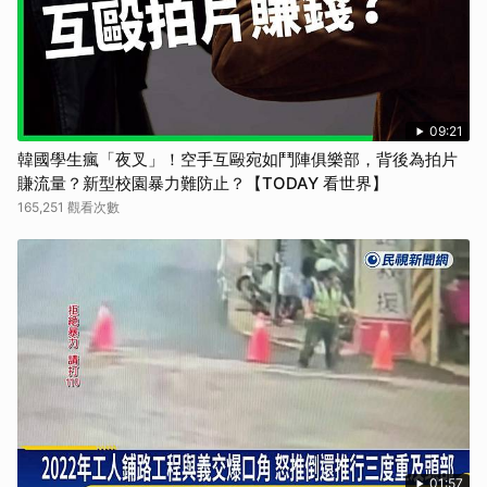
取消
09:21
韓國學生瘋「夜叉」！空手互毆宛如鬥陣俱樂部，背後為拍片
賺流量？新型校園暴力難防止？【TODAY 看世界】
165,251 觀看次數
01:57