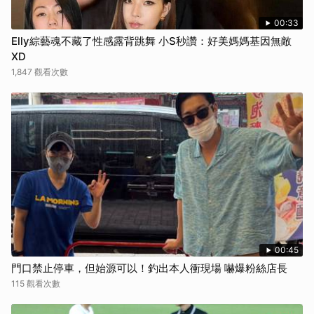
00:33
Elly綜藝魂不藏了性感露背跳舞 小S秒讚：好美媽媽基因無敵
XD
1,847 觀看次數
00:45
門口禁止停車，但始源可以！釣出本人衝現場 嚇爆粉絲店長
115 觀看次數