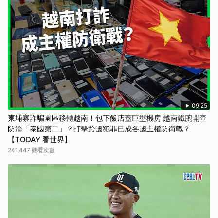
09:25
柬埔寨詐騙園區移轉越南！包下飯店蓋巨型機房 越南鐵腕開查
防淪「泰國第二」？打擊跨國犯罪已成各國主權防衛戰？
【TODAY 看世界】
241,447 觀看次數