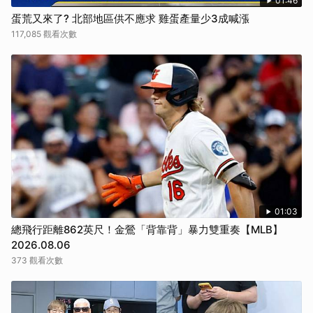
01:46
蛋荒又來了? 北部地區供不應求 雞蛋產量少3成喊漲
117,085 觀看次數
01:03
總飛行距離862英尺！金鶯「背靠背」暴力雙重奏【MLB】
2026.08.06
373 觀看次數