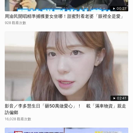
00:27
周渝民開唱精準捕獲妻女坐哪！甜蜜對看老婆「眼裡全是愛」
928 觀看次數
02:41
影音／李多慧生日「砸50萬做愛心」！ 載「滿車物資」親走
訪偏鄉
16,028 觀看次數