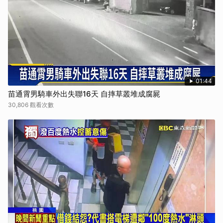
01:44
苗通霄男騎車外出失聯16天 自摔草叢堆成腐屍
30,806 觀看次數