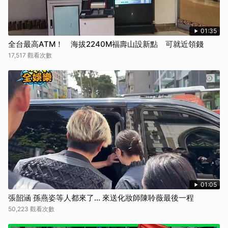
01:35
全台最高ATM！ 海拔2240M福壽山設新點 可就近領錢
17,517 觀看次數
01:05
張韶涵 孫燕姿等人都來了... 來送化妝師陳聆薇最後一程
50,223 觀看次數