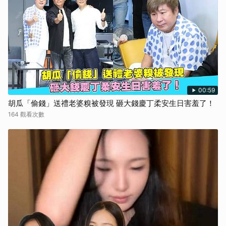
00:59
胡瓜「偷錢」送禮老婆糗被發現 砸大錢慶丁柔安生日害羞了！
164 觀看次數