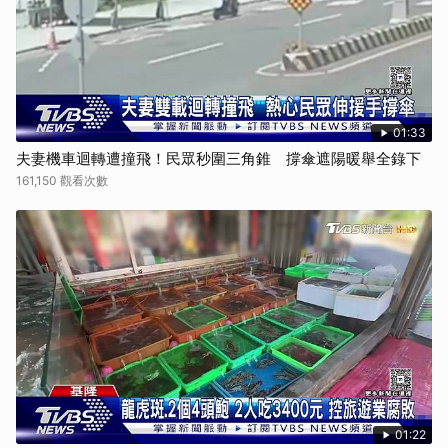
01:33
夫妻機車迴轉遭撞飛！民眾秒圍三角錐 撐傘遮陽暖舉全錄下
161,150 觀看次數
01:22