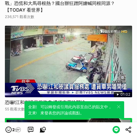
戰」恐慌和大馬尋根熱？國台辦狂蹭阿嬤喊同根同源？
【TODAY 看世界】
236,571 觀看次數
01:02
恐嚇!江和樹議員服務處 遭貨車男嗆開槍
全新體驗！一鍵引用此內容，透過發布貼
可以轉發或引用此內容至自己的貼文中，
55 觀看次數
文來輕鬆表達個人立場。
來發表您的評論或觀點。
2