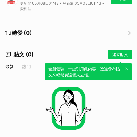
更新於 05月08日01:43 • 發布於 05月08日01:43 •
若對該食譜有任何疑問，請到原始文章內頁詢問食譜作者喔！
愛料理
完整食譜這邊看：
念念不忘的傳統滋味！滷排骨
更多特色料理教學影片及下廚小撇步，就在
愛料理 TV
！
轉發 (0)
貼文 (0)
建立貼文
最新
熱門
全新體驗！一鍵引用此內容，透過發布貼
文來輕鬆表達個人立場。