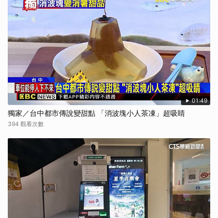
01:49
獨家／台中都市傳說變甜點 「消波塊小人茶凍」超吸睛
394 觀看次數