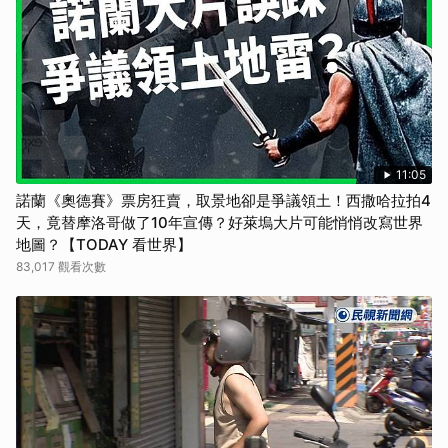
11:05
諾蘭《奧德賽》票房狂賣，取景地卻是爭議領土！西撒哈拉拍4
天，竟替摩洛哥做了10年宣傳？好萊塢大片可能悄悄改寫世界
地圖？【TODAY 看世界】
83,017 觀看次數