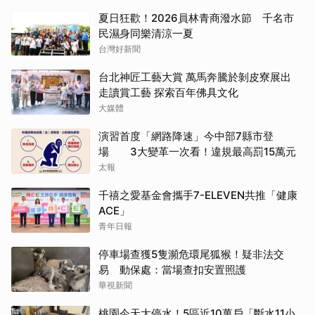
夏日狂歡！2026員林青商潑水節 千名市
民濕身同樂清涼一夏
台灣好新聞
台北神匠工藝大賞 萬馬奔騰於剝皮寮展出
走讀賞工藝 探索百年佛具文化
大媒體
演習首度「網路降速」今中部7縣市登
場 3大變革一次看！違規最高罰15萬元
太報
千禧之愛基金會攜手7-ELEVEN共推「健康
ACE」
青年日報
停車場查獲5隻瀕危環尾狐猴！疑非法交
易 動保處：當場查扣安置照護
華視新聞
桃園今天大停水！5區近10萬戶「斷水11小