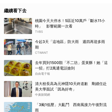
繼續看下去
桃園今天大停水！5區近10萬戶「斷水11小
時」 影響範圍一次看
TVBS
今起3天「這地區」防大雨 週四再迎多雨
期
CTWANT
去年買到1500顆「不二坊」蛋黃酥！她「這
一招」打2萬通電話搶到
自由電子報
清大校長高為元神隱10天終道歉 剛續任赴
美大學面試「因為好奇」
中廣新聞網
「3颱1低壓」大亂鬥 西南風接力午後對流
雨