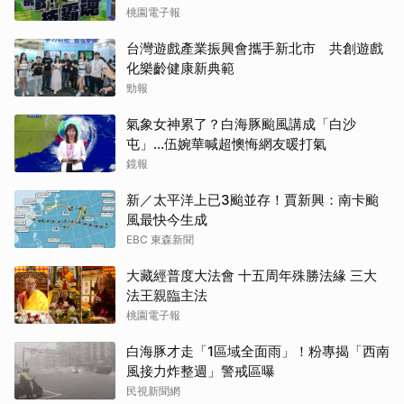
桃園電子報
台灣遊戲產業振興會攜手新北市 共創遊戲
化樂齡健康新典範
勁報
氣象女神累了？白海豚颱風講成「白沙
屯」...伍婉華喊超懊悔網友暖打氣
鏡報
新／太平洋上已3颱並存！賈新興：南卡颱
風最快今生成
EBC 東森新聞
大藏經普度大法會 十五周年殊勝法緣 三大
法王親臨主法
桃園電子報
白海豚才走「1區域全面雨」！粉專揭「西南
風接力炸整週」警戒區曝
民視新聞網