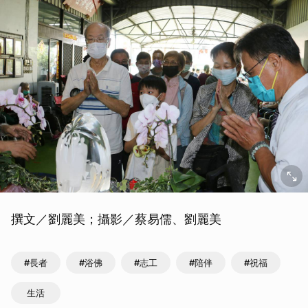
撰文／劉麗美；攝影／蔡易儒、劉麗美
#長者
#浴佛
#志工
#陪伴
#祝福
生活