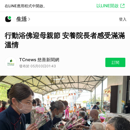
以LINE開啟
在LINE應用程式中開啟。
生活
登入
行動浴佛迎母親節 安養院長者感受滿滿
溫情
TCnews 慈善新聞網
訂閱
發布於 05月03日01:43