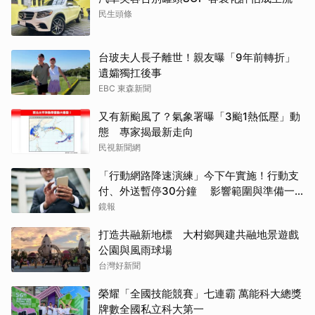
民生頭條
台玻夫人長子離世！親友曝「9年前轉折」
遺孀獨扛後事
EBC 東森新聞
又有新颱風了？氣象署曝「3颱1熱低壓」動
態 專家揭最新走向
民視新聞網
「行動網路降速演練」今下午實施！行動支
付、外送暫停30分鐘 影響範圍與準備一
次看
鏡報
打造共融新地標 大村鄉興建共融地景遊戲
公園與風雨球場
台灣好新聞
榮耀「全國技能競賽」七連霸 萬能科大總獎
牌數全國私立科大第一