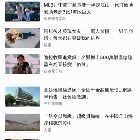
MLB》李灝宇延長賽一棒定江山 代打致勝
安助老虎3比1擊敗巨人
緯來體育新聞
同居後才發現女友「一驚人習慣」 男子崩
潰：每天都在突破我的結界
鏡報
遭控收民進黨錢！名醫搬出500萬財產嗆賭
藍白粉直接變「俗辣」
取消
自由電子報
高雄燒臘店遭砸！全因千金惹風流債…網路
早預告「社會給教訓」
三立新聞網
「航空母艦級」超級貨櫃輪 在中國舟山海
岸觸礁沉沒中
太報