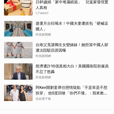
日81歲婦「家中堆滿紙箱」 兒返家發現驚
人真相
CTWANT
捷運月台狂喝水！中國夫妻遭抓包「硬喊這
國人」
民視新聞網
台南父竟讓獨生女變姊妹！她拒當中國人卻
遭法院駁回原因曝
民視新聞網
慈濟遭詐10億真相大白！美國國衛院前僱員
不忍了怒轟
民視新聞網
阿Ken開剿姜厚任戀情疑點「不是笨是不想
拆穿」 他5度回嗆「你們不懂」：我來教育
你們
自由電子報