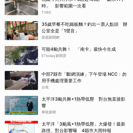
時」 影響範圍一次看
TVBS
35歲早餐不吃鐵板麵？釣出一票人點頭 辦
公室全是「1聲音」
壹蘋新聞網
可能4颱共舞！ 「南卡」最快今生成
ETtoday新聞雲
中部7縣市「斷網演練」下午登場 NCC：勿
用手機處理重要工作
台視
太平洋3颱共舞+1熱帶低壓 對台無直接影
響
華視新聞
太平洋「3颱風+1熱帶低壓」大爆發！最新
路徑、對台影響曝 4縣市大雨特報