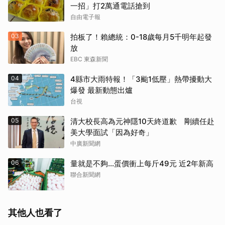
一招」打2萬通電話搶到
自由電子報
03
拍板了！賴總統：0-18歲每月5千明年起發
放
EBC 東森新聞
04
4縣市大雨特報！「3颱1低壓」熱帶擾動大
爆發 最新動態出爐
台視
05
清大校長高為元神隱10天終道歉 剛續任赴
美大學面試「因為好奇」
中廣新聞網
06
量就是不夠…蛋價衝上每斤49元 近2年新高
聯合新聞網
其他人也看了