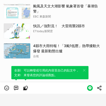
颱風及天文大潮影響 氣象署首發「暴潮告
警」
EBC 東森新聞
快訊／強對流！ 大雷雨襲2縣市
ETtoday新聞雲
4縣市大雨特報！「3颱1低壓」熱帶擾動大
爆發 最新動態出爐
台視
全新體驗！一鍵引用此內容，透過發布貼
可以轉發或引用此內容至自己的貼文中，
文來輕鬆表達個人立場。
來發表您的評論或觀點。
類別
服務條款
隱私權政策
服務聲明