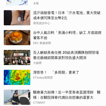
太報
流汗就能發電！日本「汗水電池」重大突破
成本價可降至台幣2元
環境資訊中心
台中人氣日料「美滿小料理」缺工 月底熄燈
饕客不捨
EBC 東森新聞
百人解鎖美食任務 20組表演團隊熱鬧登場
臺北藝穗節開幕派對預告盛大開演
大媒體
溼答答！ 「多雨期」要來了
ETtoday新聞雲
醫療暴力頻傳！近一半受害者是護理師 醫
嘆：在醫院揮拳代價比你想像的還要大
CTWANT