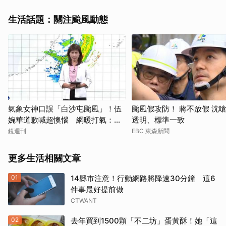
生活話題：關注颱風動態
氣象女神口誤「白沙屯颱風」！伍
颱風假攻防！ 蔣不放假 沈
婉華道歉喊超懊惱 網暖打氣：覺
透明、標準一致
得更親切
鏡週刊
EBC 東森新聞
更多生活相關文章
01
14縣市注意！行動網路將降速30分鐘 這6
件事最好提前做
CTWANT
02
去年買到1500顆「不二坊」蛋黃酥！她「這