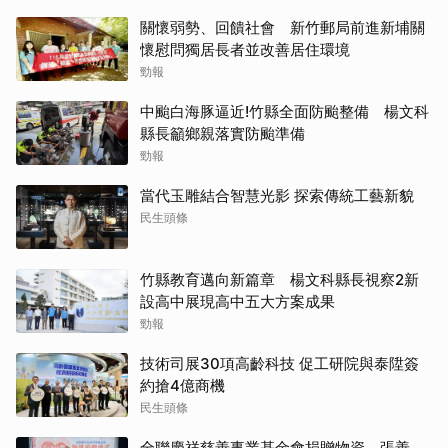
關懷弱勢、回饋社會 新竹郵局前進新埔關
懷慰問獨居長者並改善居住環境
勁報
中颱白海豚逼近!竹縣全面防颱整備 楊文科
縣長籲鄉親落實防颱準備
勁報
當代玉雕結合智慧光影 探索傳統工藝新貌
民生頭條
竹縣教育邁向新篇章 楊文科縣長視察2新
設高中展現高中五大方案成果
勁報
技術司展30項高齡科技 促工研院與泰陞簽
約搶4億商機
民生頭條
全聯慶祥慈善事業基金會捐贈物資 張善