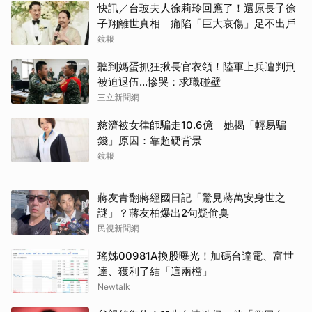
快訊／台玻夫人徐莉玲回應了！還原長子徐
子翔離世真相 痛陷「巨大哀傷」足不出戶
鏡報
聽到媽蛋抓狂揪長官衣領！陸軍上兵遭判刑
被迫退伍…慘哭：求職碰壁
三立新聞網
慈濟被女律師騙走10.6億 她揭「輕易騙
錢」原因：靠超硬背景
鏡報
蔣友青翻蔣經國日記「驚見蔣萬安身世之
謎」？蔣友柏爆出2句疑偷臭
民視新聞網
瑤姊00981A換股曝光！加碼台達電、富世
達、獲利了結「這兩檔」
Newtalk