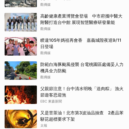
觀傳媒
高齡健康產業博覽會登場 中市府攜中醫大
附醫打造台中館 展現智慧醫療研發量能
觀傳媒
睽違105年媽祖再會香 嘉義城隍夜巡9/11
日登場
觀傳媒
防範白海豚颱風侵襲 台電桃園區處備妥人力
機具全力防颱
觀傳媒
父親節注意！台中清水明晚「送肉粽」 漁火
節遊客恐迎煞
EBC 東森新聞
又是苦茶油！北市第3波油品抽查 2產品苯
駢芘超標要求下架
太報