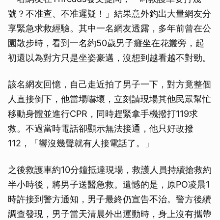
號？不准查、不准遲疑！」結果意外釣出大量網友分
享緊急求救經驗。其中一名網友透露，多年前曾在公
園散步時，看到一名約50歲男子癱坐在花叢旁，起
初還以為對方只是坐姿豪邁，沒想到越看越不對勁。
該名網友回憶，自己走近拍了男子一下，對方竟整個
人直接倒下，他當場嚇壞，立刻請現場其他民眾幫忙
移動身體並進行CPR，同時趕緊拿手機撥打119求
救。不過當時電話卻顯示無法接通，他只好改撥
112，「響沒幾聲就有人接電話了。」
之後救護車約10分鐘抵達現場，救護人員持續搶救約
半小時後，將男子送醫急救。遺憾的是，原PO凌晨1
時許接到警方通知，男子最終仍宣告不治。警方後續
調查發現，男子當天清晨外出運動時，身上沒有攜帶