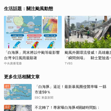
生活話題：關注颱風動態
「白海豚」周末將以中颱等級影響
颱風外圍環流發威！高雄廠
台灣 9日風雨最顯著
「瞬間倒塌」 騎士驚險逃
中央廣播電臺
TVBS
更多生活相關文章
01
「白海豚」逼近！最新暴風圈侵襲率曝 一縣
市達59％
EBC 東森新聞
02
不北轉了！專家曝白海豚4關鍵時間點：