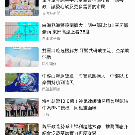
政：讓愛心觸及更多需要的市民
台灣好新聞
白海豚海警範圍擴大！明中部以北山區局部
豪雨 東部高溫上看38度
自由電子報
雙重口腔危機解方 牙醫共研成主流、企業助
弱勢
民生頭條
中颱白海豚進逼！海警範圍擴大 中部以北
豪雨持續到這天
民視新聞網
海削慈濟10.6億！神鬼律師陳昱瑄曾與陳時
中為BNT接機 同框畫面曝
太報
魏平政造勢喊出福利超越六都 推薦同志介
紹會泛藍基層實力再度凝聚