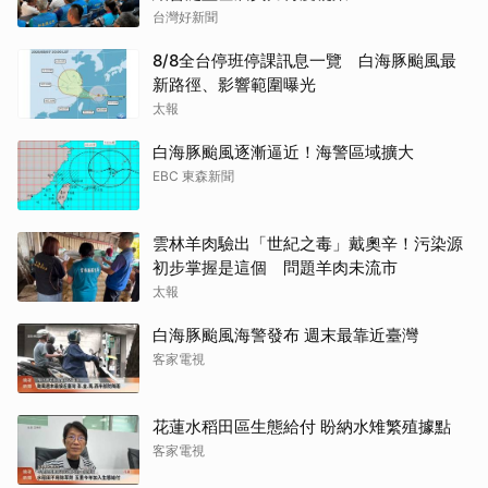
台灣好新聞
8/8全台停班停課訊息一覽 白海豚颱風最
新路徑、影響範圍曝光
太報
白海豚颱風逐漸逼近！海警區域擴大
EBC 東森新聞
雲林羊肉驗出「世紀之毒」戴奧辛！污染源
初步掌握是這個 問題羊肉未流市
太報
白海豚颱風海警發布 週末最靠近臺灣
客家電視
花蓮水稻田區生態給付 盼納水雉繁殖據點
客家電視