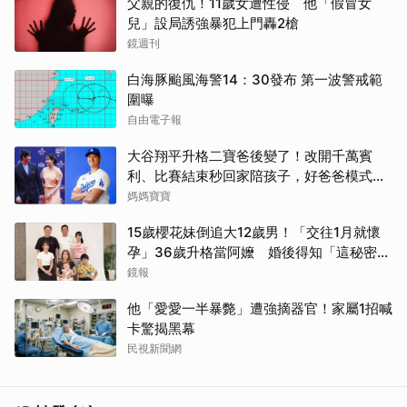
父親的復仇！11歲女遭性侵 他「假冒女
兒」設局誘強暴犯上門轟2槍
鏡週刊
白海豚颱風海警14：30發布 第一波警戒範
圍曝
自由電子報
大谷翔平升格二寶爸後變了！改開千萬賓
利、比賽結束秒回家陪孩子，好爸爸模式全
開
媽媽寶寶
15歲櫻花妹倒追大12歲男！「交往1月就懷
孕」36歲升格當阿嬤 婚後得知「這秘密」
傻眼了
鏡報
取消
他「愛愛一半暴斃」遭強摘器官！家屬1招喊
卡驚揭黑幕
民視新聞網