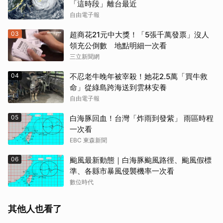
「這時段」離台最近
自由電子報
03
超商花21元中大獎！「5張千萬發票」沒人
領充公倒數 地點明細一次看
三立新聞網
04
不忍老牛晚年被宰殺！她花2.5萬「買牛救
命」從綠島跨海送到雲林安養
自由電子報
05
白海豚回血！台灣「炸雨到發紫」 雨區時程
一次看
EBC 東森新聞
06
颱風最新動態｜白海豚颱風路徑、颱風假標
準、各縣市暴風侵襲機率一次看
數位時代
其他人也看了