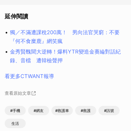
延伸閱讀
獨／不滿遭課稅200萬！ 男向法官哭窮：不要
『何不食糜鹿』網笑瘋
金秀賢醜聞大逆轉！爆料YTR變造金賽綸對話紀
錄、音檔 遭韓檢聲押
看更多CTWANT報導
查看原始文章
#手機
#網友
#救護車
#救護
#訊號
生活