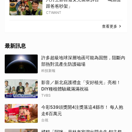
跟爸爸吵架」
CTWANT
查看更多
最新訊息
許多超級地球深層地函可能為固態，阻斷內
部熱對流產生防護磁場
科技新報
影音／新北庇護禮盒「安好植光」亮相！
DIY種植體驗藏滿滿祝福
TVBS
今彩539頭獎開4注獎落這4縣市！ 每人抱
走6百萬元
台視
橘貓「阿咪」員林老家溜出門走失 飼主祭