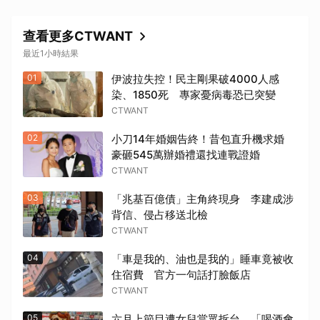
查看更多CTWANT
最近1小時結果
01
伊波拉失控！民主剛果破4000人感
染、1850死 專家憂病毒恐已突變
CTWANT
02
小刀14年婚姻告終！昔包直升機求婚
豪砸545萬辦婚禮還找連戰證婚
CTWANT
03
「兆基百億債」主角終現身 李建成涉
背信、侵占移送北檢
CTWANT
04
「車是我的、油也是我的」睡車竟被收
住宿費 官方一句話打臉飯店
CTWANT
05
六月上節目遭女兒當眾拆台 「喝酒會