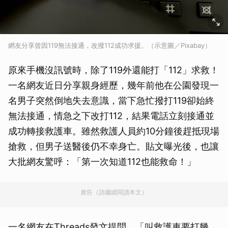
網友分享曾因119無法接通，改撥112成功求援。（示意圖／Pixabay）
原來手機沒訊號時，除了119外還能打「112」求救！
一名網友近日分享親身經歷，幾年前他在公園發現一
名男子突然倒地失去意識，當下急忙撥打119卻始終
無法接通，情急之下改打112，結果電話立刻接通並
成功轉接救護車。雖然救護人員約10分鐘後趕抵現場
搶救，但男子送醫後仍不幸身亡。貼文曝光後，也讓
大批網友驚呼：「第一次知道112也能救命！」
廣告（請繼續閱讀本文）
一名網友在Threads發文提問，「叫救護車要打幾