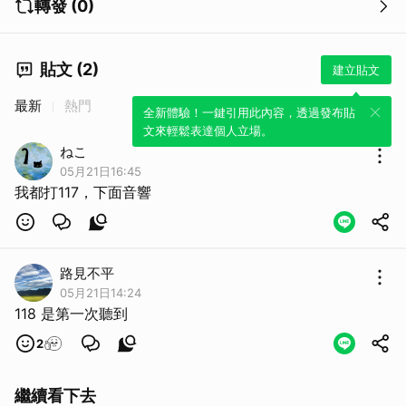
轉發 (0)
貼文 (2)
建立貼文
最新
熱門
全新體驗！一鍵引用此內容，透過發布貼
文來輕鬆表達個人立場。
ねこ
05月21日16:45
我都打117，下面音響
路見不平
05月21日14:24
118 是第一次聽到
2
繼續看下去