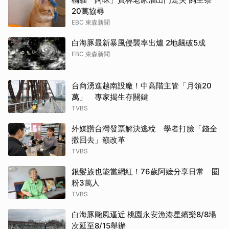
20萬協尋
EBC 東森新聞
白海豚最新暴風侵襲率出爐 2地飆破5成
EBC 東森新聞
台商湧進越南設廠！中高階主管「月領20
萬」 專家揭生存關鍵
TVBS
外媒讚台灣發票解決逃稅 學者打臉「錢全
撒回去」籲改革
TVBS
銀髮族也能當網紅！76歲阿嬤分享日常 圈
粉3萬人
TVBS
白海豚颱風逼近 桃園永安漁港星繽樂8/8場
次延至8/15舉辦