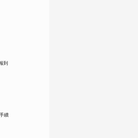
報到
手續