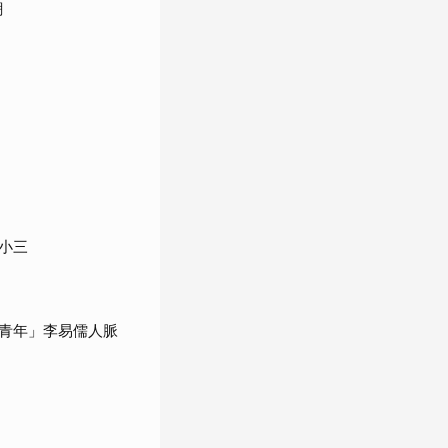
潮
小三
青年」李易儒人脈