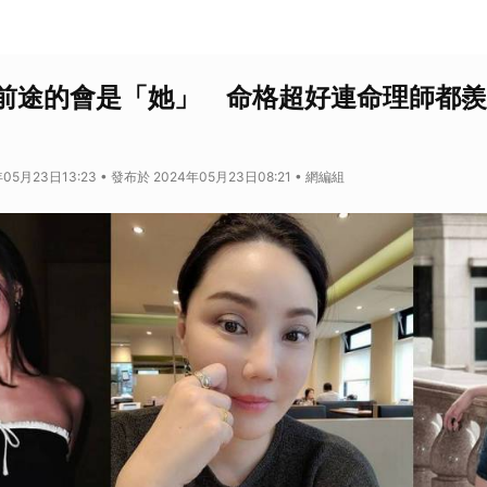
前途的會是「她」 命格超好連命理師都羨
05月23日13:23 • 發布於 2024年05月23日08:21 • 網編組