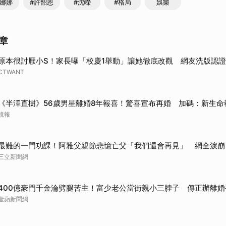
陽娜娜
#許韶恩
#沈嶸
#格局
娛樂
章
原本很討厭小S！家長曝「校慶1舉動」讓她徹底改觀 網友洗版認證
CTWANT
《半澤直樹》56歲男星離婚8年報喜！驚喜宣布再婚 加碼：新生命
鏡報
最難的一門功課！阿雅父親節悲憶亡父「我們還會再見」 網全淚崩
三立新聞網
400億豪門千金淪劈腿苦主！富少老公當街親小三脖子 傳正辦離婚
壹蘋新聞網