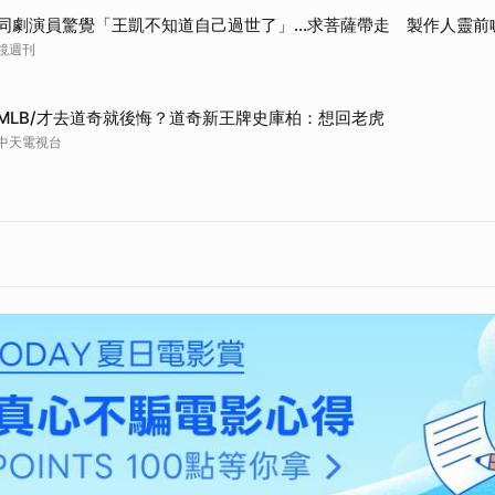
同劇演員驚覺「王凱不知道自己過世了」...求菩薩帶走 製作人靈前
鏡週刊
MLB/才去道奇就後悔？道奇新王牌史庫柏：想回老虎
中天電視台