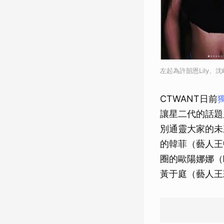
左起為許韶恩Lily、
CTWANT日前
讓星二代的話題
別通靈大家的未
的韓菲（藝人王中
圈的歐陽娜娜（
黃于庭（藝人王