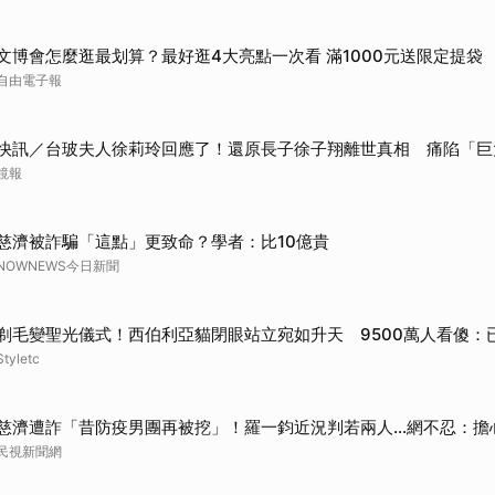
文博會怎麼逛最划算？最好逛4大亮點一次看 滿1000元送限定提袋
自由電子報
快訊／台玻夫人徐莉玲回應了！還原長子徐子翔離世真相 痛陷「巨
鏡報
慈濟被詐騙「這點」更致命？學者：比10億貴
NOWNEWS今日新聞
剃毛變聖光儀式！西伯利亞貓閉眼站立宛如升天 9500萬人看傻：
Styletc
慈濟遭詐「昔防疫男團再被挖」！羅一鈞近況判若兩人…網不忍：擔
民視新聞網