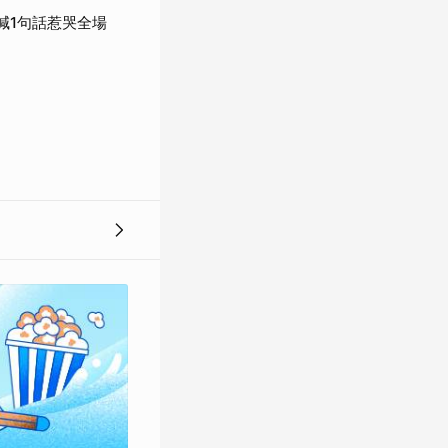
喊1句話惹哭全場