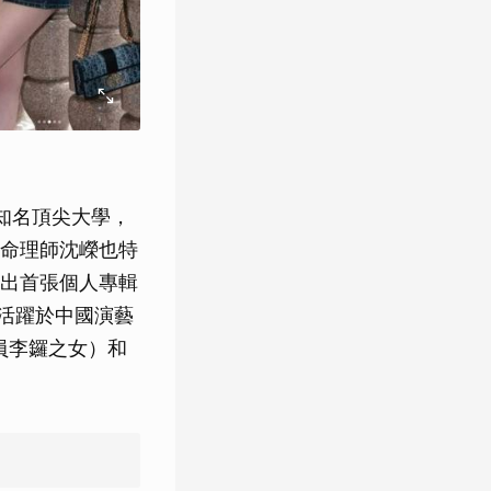
國知名頂尖大學，
命理師沈嶸也特
出首張個人專輯
、活躍於中國演藝
員李鑼之女）和