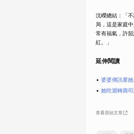
沈嶸總結：「不
局，這是家庭中
常有福氣，許韶
紅。」
延伸閱讀
婆婆傳訊要她
她吃迴轉壽司
查看原始文章