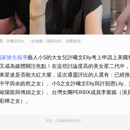
沈嶸、許曦文Elly。（合成圖／擷取自IG、沈嶸提供）
獨家搶先報導
藝人小S的大女兒許曦文Elly考上申請上美
又成為媒體關注焦點！在這些討論度高的美女星二代中，
來星途是否能大紅大紫，這次通靈評比的人選有：已經推
平與余皓然之女）、小S之女許曦文Elly與許韶恩Lily
歐陽龍與傅娟之女）、台灣女團PER6IX成員李紫嫣（演
彩樺之女）。
廣告（請繼續閱讀本文）