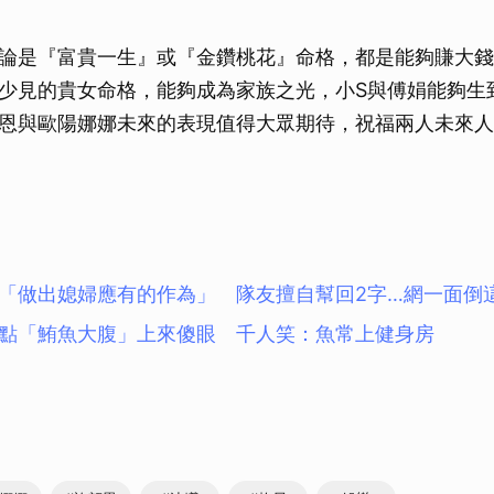
論是『富貴一生』或『金鑽桃花』命格，都是能夠賺大錢
少見的貴女命格，能夠成為家族之光，小S與傅娟能夠生
恩與歐陽娜娜未來的表現值得大眾期待，祝福兩人未來人
「做出媳婦應有的作為」 隊友擅自幫回2字…網一面倒
點「鮪魚大腹」上來傻眼 千人笑：魚常上健身房