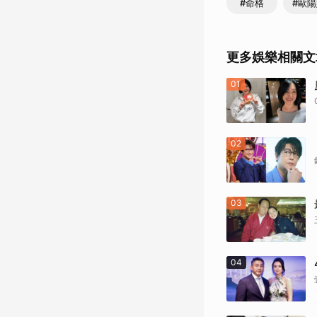
#命格
#歐
更多娛樂相關文
01
02
03
04