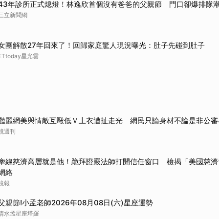
43年診所正式熄燈！林逸欣首個沒有爸爸的父親節 門口卻爆排隊
取消
三立新聞網
女團解散27年回來了！回歸家庭驚人現況曝光：肚子先碰到肚子
ETtoday星光雲
豔麗網美與情敵互毆低Ｖ上衣遭扯走光 網民只論身材不論是非公審
鏡週刊
牽線慈濟高層就是他！跪拜證嚴法師打開信任窗口 檢揭「美國慈濟
網絡
鏡報
父親節!小孟老師2026年08月08日(六)星座運勢
清水孟星座塔羅