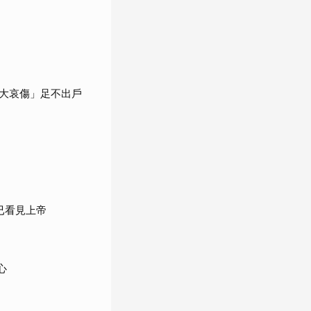
大哀傷」足不出戶
已看見上帝
心