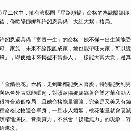
位星二代中，擁有演藝圈「星路順暢」命格的為歐陽娜娜
後，僅歐陽娜娜和許韶恩具備「大紅大紫」格局。
許韶恩還具備「富貴一生」的命格，她不僅一出生就能受
母、家族，未來不論跟誰成家，她也能帶旺夫家，可以說
錢」，即使她未來轉型不當藝人，一樣能大富大貴，是真
「金鑽桃花」命格，走到哪都能受人喜愛，特別能受到男
與絕色外表就能崛起，對照歐陽娜娜靠著音樂才華和動人
很符合這個格局，且她命格能量很強，完全是又美又有錢
種命格比較適合單身，一旦步入婚姻，桃花能量就會衰減
續精進演技、音樂實力，不然會「後繼無力」的現象，容
給淹沒。