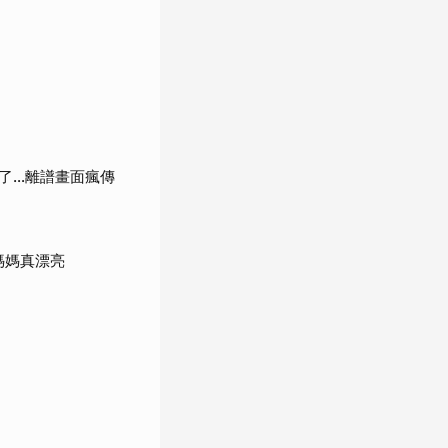
了…離譜畫面瘋傳
媽媽真漂亮