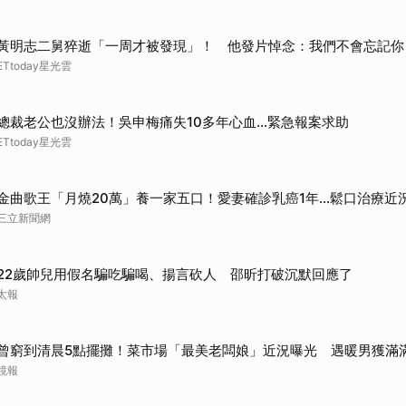
黃明志二舅猝逝「一周才被發現」！ 他發片悼念：我們不會忘記你
ETtoday星光雲
總裁老公也沒辦法！吳申梅痛失10多年心血...緊急報案求助
ETtoday星光雲
金曲歌王「月燒20萬」養一家五口！愛妻確診乳癌1年…鬆口治療近
三立新聞網
22歲帥兒用假名騙吃騙喝、揚言砍人 邵昕打破沉默回應了
太報
曾窮到清晨5點擺攤！菜市場「最美老闆娘」近況曝光 遇暖男獲滿
鏡報