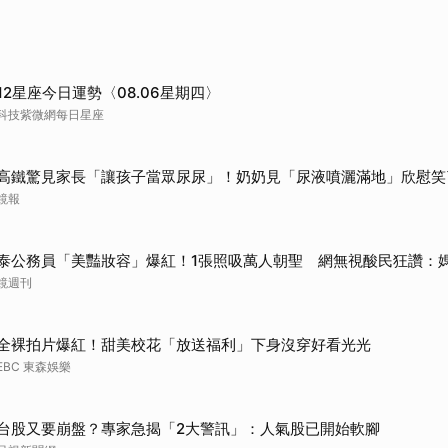
12星座今日運勢〈08.06星期四〉
科技紫微網每日星座
高鐵驚見家長「讓孩子當眾尿尿」！奶奶見「尿液噴灑滿地」欣慰笑
鏡報
泰公務員「美豔妝容」爆紅！1張照吸萬人朝聖 網無視酸民狂讚：
鏡週刊
全裸拍片爆紅！甜美校花「放送福利」下身沒穿好看光光
EBC 東森娛樂
台股又要崩盤？專家急揭「2大警訊」：人氣股已開始軟腳