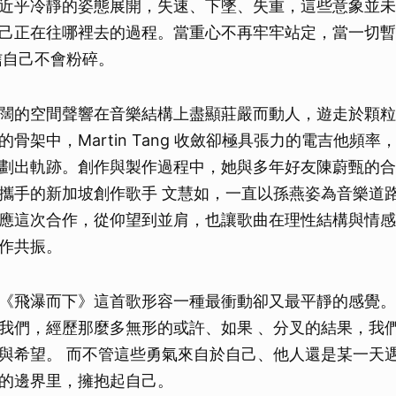
近乎冷靜的姿態展開，失速、下墜、失重，這些意象並未
己正在往哪裡去的過程。當重心不再牢牢站定，當一切暫
信自己不會粉碎。
闊的空間聲響在音樂結構上盡顯莊嚴而動人，遊走於顆粒
骨架中，Martin Tang 收斂卻極具張力的電吉他頻
劃出軌跡。創作與製作過程中，她與多年好友陳蔚甄的合
攜手的新加坡創作歌手 文慧如，一直以孫燕姿為音樂道
應這次合作，從仰望到並肩，也讓歌曲在理性結構與情感
作共振。
《飛瀑而下》這首歌形容一種最衝動卻又最平靜的感覺。
我們，經歷那麼多無形的或許、如果 、分叉的結果，我
與希望。 而不管這些勇氣來自於自己、他人還是某一天
的邊界里，擁抱起自己。