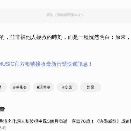
取消
廣告（請繼續閱讀本文）
的，並非被他人拯救的時刻，而是一種恍然明白：原來，
 MUSIC官方帳號接收最新音樂快遞訊息！
構
#孫燕姿
#這首歌
#姿態
娛樂
章
香港名作詞人黎彼得中風5個月病逝 享壽76歲！《逃學威龍》成追
太報