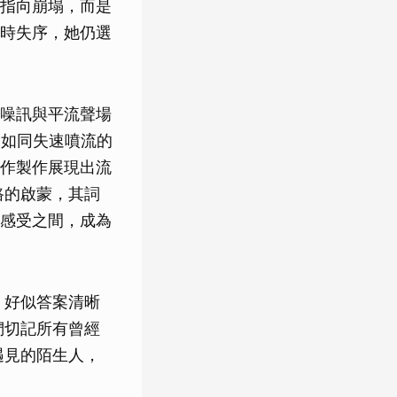
指向崩塌，而是
時失序，她仍選
噪訊與平流聲場
率，如同失速噴流的
作製作展現出流
路的啟蒙，其詞
感受之間，成為
 好似答案清晰
們切記所有曾經
遇見的陌生人，