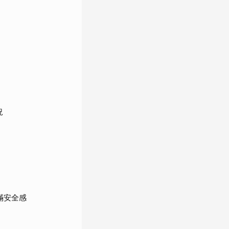
況
滿安全感