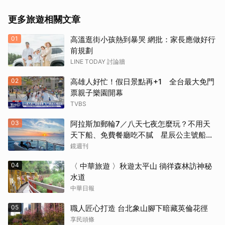
更多旅遊相關文章
01
高溫逛街小孩熱到暴哭 網批：家長應做好行
前規劃
LINE TODAY 討論牆
02
高雄人好忙！假日景點再+1 全台最大免門
票親子樂園開幕
TVBS
03
阿拉斯加郵輪7／八天七夜怎麼玩？不用天
取消
天下船、免費餐廳吃不膩 星辰公主號船上
一日生活公開
鏡週刊
04
〈 中華旅遊 〉秋遊太平山 徜徉森林訪神秘
水道
中華日報
05
職人匠心打造 台北象山腳下暗藏英倫花徑
享民頭條