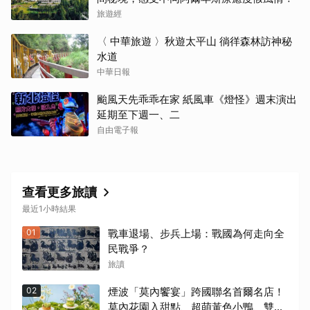
旅遊經
〈 中華旅遊 〉秋遊太平山 徜徉森林訪神秘
水道
中華日報
颱風天先乖乖在家 紙風車《燈怪》週末演出
延期至下週一、二
自由電子報
查看更多旅讀
最近1小時結果
01
戰車退場、步兵上場：戰國為何走向全
民戰爭？
旅讀
02
煙波「莫內饗宴」跨國聯名首爾名店！
莫內花園入甜點、超萌黃色小鴨、雙城