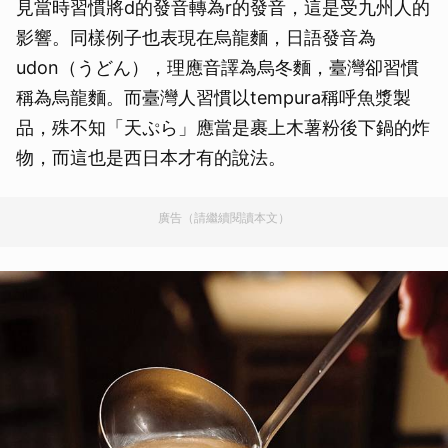
見當時習慣將d的發音轉為r的發音，這是受九州人的
影響。同樣例子也表現在烏龍麵，日語發音為
udon（うどん），理應音譯為烏冬麵，臺灣卻習慣
稱為烏龍麵。而臺灣人習慣以tempura稱呼魚漿製
品，殊不知「天ぷら」應當是裹上木薯粉後下鍋的炸
物，而這也是西日本才有的說法。
廣告（請繼續閱讀本文）