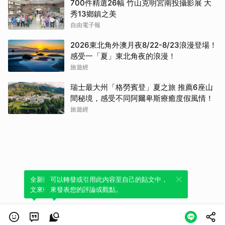
700件精選26幅 竹山克明宮南投攝影展 大
秀13鄉鎮之美
自由電子報
2026東北角外澳月夜8/22-8/23浪漫登場！
感受一「夏」東北角夜的浪漫！
旅遊經
瑞士最大州「格勞賓登」夏之旅 推薦6座山
間秘境，感受不同阿爾卑斯療癒度假風情！
旅遊經
全新體驗！一鍵引用此內容，透過發布貼
可以轉發或引用此內容至自己的貼文中，
文來輕鬆表達個人立場。
來發表您的評論或觀點。