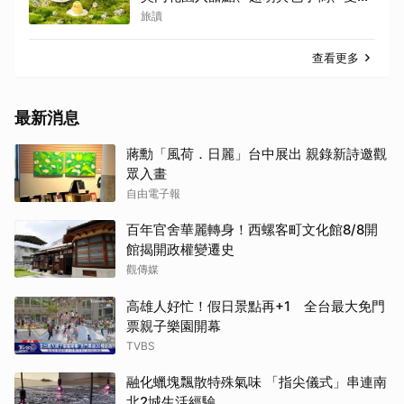
限定亮相
旅讀
查看更多
最新消息
蔣勳「風荷．日麗」台中展出 親錄新詩邀觀
眾入畫
自由電子報
百年官舍華麗轉身！西螺客町文化館8/8開
館揭開政權變遷史
觀傳媒
高雄人好忙！假日景點再+1 全台最大免門
票親子樂園開幕
TVBS
融化蠟塊飄散特殊氣味 「指尖儀式」串連南
北2城生活經驗