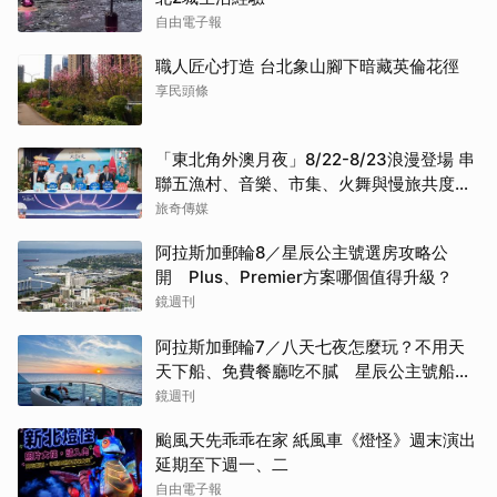
自由電子報
職人匠心打造 台北象山腳下暗藏英倫花徑
享民頭條
「東北角外澳月夜」8/22-8/23浪漫登場 串
聯五漁村、音樂、市集、火舞與慢旅共度夏
夜
旅奇傳媒
阿拉斯加郵輪8／星辰公主號選房攻略公
開 Plus、Premier方案哪個值得升級？
鏡週刊
阿拉斯加郵輪7／八天七夜怎麼玩？不用天
天下船、免費餐廳吃不膩 星辰公主號船上
一日生活公開
鏡週刊
颱風天先乖乖在家 紙風車《燈怪》週末演出
延期至下週一、二
自由電子報