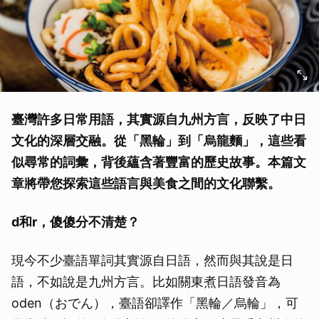
臺灣許多日常用語，其實源自九州方言，反映了中日
文化的深層交融。從「黑輪」到「烏龍麵」，這些看
似尋常的詞彙，背後蘊含著豐富的歷史故事。本篇文
章將帶您探索這些語言與美食之間的文化聯繫。
d
和r，傻傻分不清楚？
現今不少臺語單詞其實源自日語，然而與其說是日
語，不如說是九州方言。比如關東煮日語發音為
oden（おでん），臺語卻譯作「黑輪／烏輪」，可