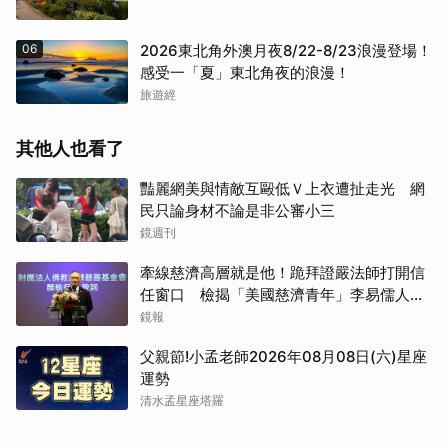
06
2026東北角外澳月夜8/22-8/23浪漫登場！
感受一「夏」東北角夜的浪漫！
旅遊經
其他人也看了
豔麗網美與情敵互毆低Ｖ上衣遭扯走光 網
民只論身材不論是非公審小三
鏡週刊
牽線慈濟高層就是他！跪拜證嚴法師打開信
任窗口 檢揭「美國慈濟青年」李易儒人脈
網絡
鏡報
父親節!小孟老師2026年08月08日(六)星座
運勢
清水孟星座塔羅