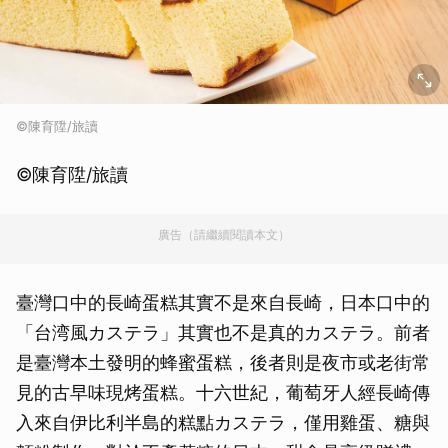
©陳育陞/旅讀
©陳育陞/旅讀
廣告（請繼續閱讀本文）
臺灣口中的長崎蛋糕其實不是來自長崎，日本口中的
「台湾風カステラ」其實也不是真的カステラ。前者
是臺灣本土發明的蜂蜜蛋糕，後者則是夜市或老街常
見的古早味現烤蛋糕。十六世紀，葡萄牙人經長崎傳
入來自伊比利半島的糕點カステラ，僅用雞蛋、糖與