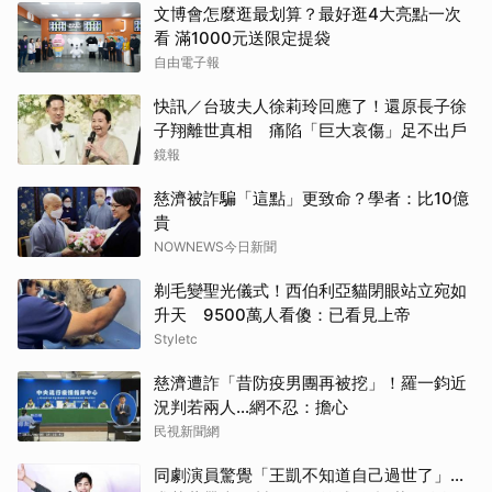
文博會怎麼逛最划算？最好逛4大亮點一次
看 滿1000元送限定提袋
自由電子報
快訊／台玻夫人徐莉玲回應了！還原長子徐
子翔離世真相 痛陷「巨大哀傷」足不出戶
鏡報
慈濟被詐騙「這點」更致命？學者：比10億
貴
NOWNEWS今日新聞
剃毛變聖光儀式！西伯利亞貓閉眼站立宛如
升天 9500萬人看傻：已看見上帝
Styletc
慈濟遭詐「昔防疫男團再被挖」！羅一鈞近
況判若兩人…網不忍：擔心
民視新聞網
同劇演員驚覺「王凱不知道自己過世了」...