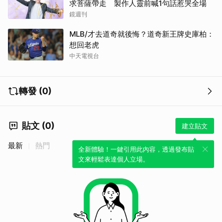
求菩薩帶走 製作人靈前喊1句話惹哭全場
鏡週刊
MLB/才去道奇就後悔？道奇新王牌史庫柏：
想回老虎
中天電視台
轉發 (0)
貼文 (0)
建立貼文
最新
熱門
全新體驗！一鍵引用此內容，透過發布貼
文來輕鬆表達個人立場。