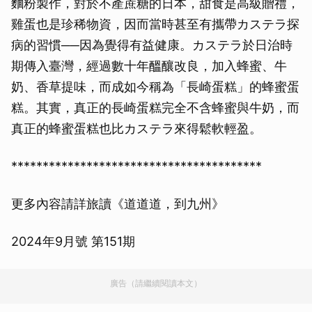
麵粉製作，對於不產蔗糖的日本，甜食是高級贈禮，
雞蛋也是珍稀物資，因而當時甚至有攜帶カステラ探
病的習慣──因為覺得有益健康。カステラ於日治時
期傳入臺灣，經過數十年醞釀改良，加入蜂蜜、牛
奶、香草提味，而成如今稱為「長崎蛋糕」的蜂蜜蛋
糕。其實，真正的長崎蛋糕完全不含蜂蜜與牛奶，而
真正的蜂蜜蛋糕也比カステラ來得鬆軟輕盈。
****************************************
更多內容請詳旅讀《道道道，到九州》
2024年9月號 第151期
廣告（請繼續閱讀本文）