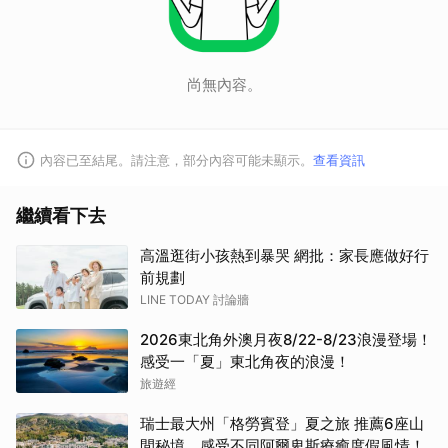
尚無內容。
內容已至結尾。請注意，部分內容可能未顯示。
查看資訊
繼續看下去
高溫逛街小孩熱到暴哭 網批：家長應做好行
前規劃
LINE TODAY 討論牆
2026東北角外澳月夜8/22-8/23浪漫登場！
感受一「夏」東北角夜的浪漫！
旅遊經
瑞士最大州「格勞賓登」夏之旅 推薦6座山
間秘境，感受不同阿爾卑斯療癒度假風情！