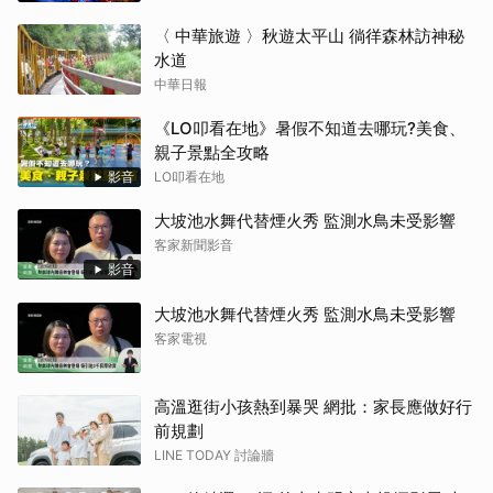
〈 中華旅遊 〉秋遊太平山 徜徉森林訪神秘
水道
中華日報
《LO叩看在地》暑假不知道去哪玩?美食、
親子景點全攻略
影音
LO叩看在地
大坡池水舞代替煙火秀 監測水鳥未受影響
客家新聞影音
影音
大坡池水舞代替煙火秀 監測水鳥未受影響
客家電視
高溫逛街小孩熱到暴哭 網批：家長應做好行
前規劃
LINE TODAY 討論牆