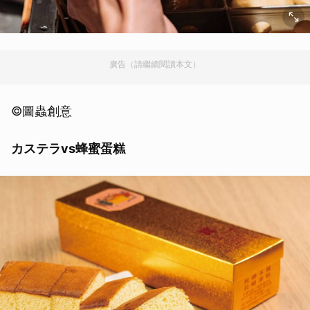
廣告（請繼續閱讀本文）
©圖蟲創意
カステラvs蜂蜜蛋糕