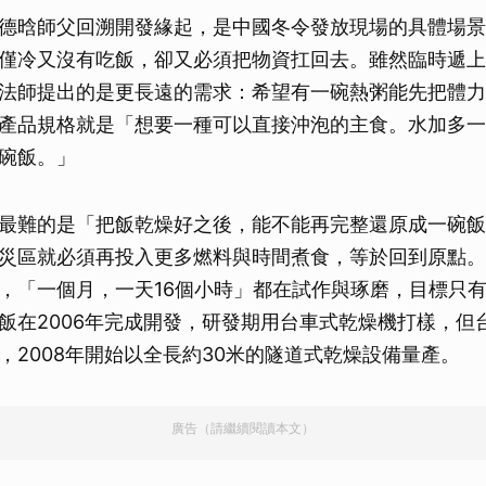
取消
德晗師父回溯開發緣起，是中國冬令發放現場的具體場景
僅冷又沒有吃飯，卻又必須把物資扛回去。雖然臨時遞上
法師提出的是更長遠的需求：希望有一碗熱粥能先把體力
產品規格就是「想要一種可以直接沖泡的主食。水加多一
碗飯。」
最難的是「把飯乾燥好之後，能不能再完整還原成一碗飯
災區就必須再投入更多燃料與時間煮食，等於回到原點。
，「一個月，一天16個小時」都在試作與琢磨，目標只
飯在2006年完成開發，研發期用台車式乾燥機打樣，但
，2008年開始以全長約30米的隧道式乾燥設備量產。
廣告（請繼續閱讀本文）