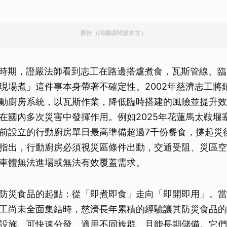
廣告（請繼續閱讀本文）
1震災時期，證嚴法師看到志工在路邊搭爐煮食，瓦斯管線、
現場煮」這件事本身帶著不確定性。2002年慈濟志工將
動廚房系統，以瓦斯作業，降低臨時搭建的風險並提升效
在國內多次災害中發揮作用。例如2025年花蓮馬太鞍堰
前設立的行動廚房單日最高準備超過7千份餐食，撐起災
指出，行動廚房必須視災區條件出動，交通受阻、災區空
車體無法進場或無法有效覆蓋需求。
防災食品的起點：從「即煮即食」走向「即開即用」。當
工尚未全面集結時，慈濟長年累積的經驗讓其防災食品的
設施、可快速分發、適用不同族群、且能長期儲備。它們