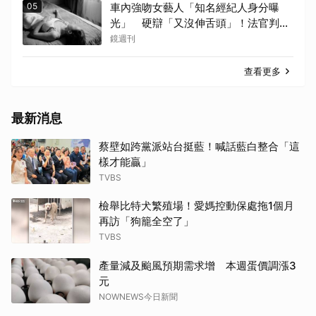
05
車內強吻女藝人「知名經紀人身分曝
光」 硬辯「又沒伸舌頭」！法官判決
書罕見批噁心
鏡週刊
查看更多
最新消息
蔡壁如跨黨派站台挺藍！喊話藍白整合「這
樣才能贏」
TVBS
檢舉比特犬繁殖場！愛媽控動保處拖1個月
再訪「狗籠全空了」
TVBS
產量減及颱風預期需求增 本週蛋價調漲3
元
NOWNEWS今日新聞