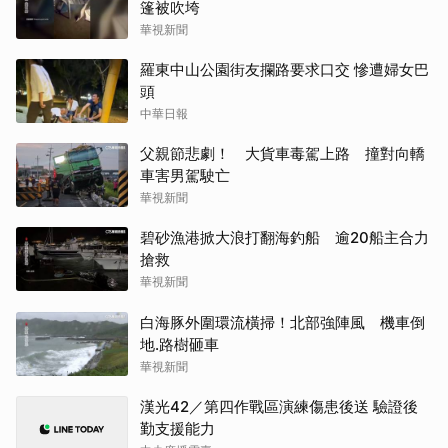
篷被吹垮
華視新聞
羅東中山公園街友攔路要求口交 慘遭婦女巴
頭
中華日報
父親節悲劇！ 大貨車毒駕上路 撞對向轎
車害男駕駛亡
華視新聞
碧砂漁港掀大浪打翻海釣船 逾20船主合力
搶救
華視新聞
白海豚外圍環流橫掃！北部強陣風 機車倒
地.路樹砸車
華視新聞
漢光42／第四作戰區演練傷患後送 驗證後
勤支援能力