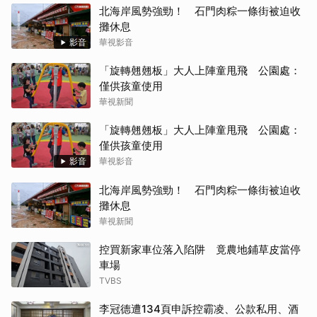
北海岸風勢強勁！ 石門肉粽一條街被迫收
攤休息
影音
華視影音
「旋轉翹翹板」大人上陣童甩飛 公園處：
僅供孩童使用
華視新聞
「旋轉翹翹板」大人上陣童甩飛 公園處：
僅供孩童使用
影音
華視影音
北海岸風勢強勁！ 石門肉粽一條街被迫收
攤休息
華視新聞
控買新家車位落入陷阱 竟農地鋪草皮當停
車場
TVBS
李冠德遭134頁申訴控霸凌、公款私用、酒