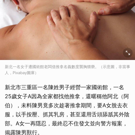
新北一名女子遭國術館老闆借推拿名義數度襲胸猥褻。（示意圖，非當事
人，Pixabay圖庫）
新北市三重區一名陳姓男子經營一家國術館，一名
25歲女子A因為全家都找他推拿，還暱稱他阿北（阿
伯），未料陳男竟多次趁著推拿期間，要A女脫去衣
服，以手按壓、抓其乳房，甚至還用舌頭舔舐其外陰
部。A女一再隱忍，最終忍不住發文並向警方報案，
揭露陳男獸行。