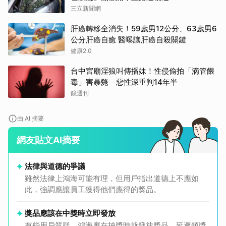
三立新聞網
肝癌轉移全消失！59歲男12公分、63歲男6
公分肝癌自癒 醫曝讓肝癌自殺關鍵
健康2.0
台中宮廟淫狼叫傳播妹！性侵偷拍「滴管餵
毒」害暴斃 惡性深重判14年半
鏡週刊
由 AI 摘要
網友貼文AI摘要
法律與道德的爭議
雖然法律上鴻海可能有理，但用戶指出道德上不應如
此，強調應讓員工獲得他們應得的獎品。
獎品應該在中獎時立即發放
有些用戶質疑，鴻海應在抽獎時就發放獎品，延遲領獎