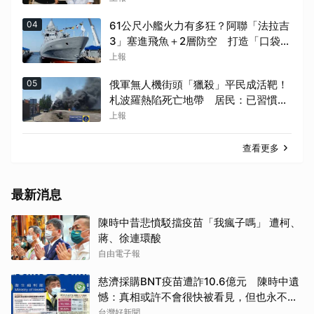
04
61公尺小艦火力有多狂？阿聯「法拉吉
3」塞進飛魚＋2層防空 打造「口袋戰
艦」
上報
05
俄軍無人機街頭「獵殺」平民成活靶！
札波羅熱陷死亡地帶 居民：已習慣這
種生活
上報
查看更多
最新消息
陳時中昔悲憤駁擋疫苗「我瘋子嗎」 遭柯、
蔣、徐連環酸
自由電子報
慈濟採購BNT疫苗遭詐10.6億元 陳時中遺
憾：真相或許不會很快被看見，但也永不消
失
台灣好新聞