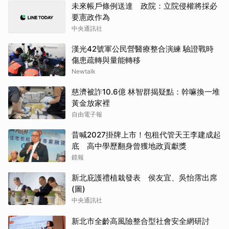
未來帳戶條例送達 政院：立院侵權將採必
要憲政作為
中央通訊社
漢光42號軍公民營醫療整合演練 驗證戰時
傷患疏轉與量能轉移
Newtalk
慈濟被詐10.6億 林智群揭疑點：幹嘛換一堆
黃金放家裡
自由電子報
昔喊2027掛牌上市！包租代管天王李建成起
底 高中學歷翻身曾獲地政貢獻獎
鏡報
新北庇護禮植栽發表 侯友宜、吳怡霈出席
(圖)
中央通訊社
新北市全齡高風險整合型社會安全網研討