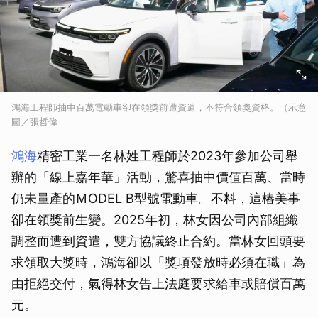
鴻海工程師抽中百萬電動車卻在領獎前遭資遣，不符合領獎資格。（示意
圖／張哲偉
鴻海
精密工業一名林姓工程師於2023年參加公司舉
辦的「線上嘉年華」活動，驚喜抽中價值百萬、當時
仍未量產的ＭODEL B型號電動車。不料，這樁美事
卻在領獎前生變。2025年初，林女因公司內部組織
調整而遭到資遣，雙方協議終止合約。當林女回頭要
求領取大獎時，鴻海卻以「獎項發放時必須在職」為
由拒絕交付，氣得林女告上法庭要求給車或賠償百萬
元。