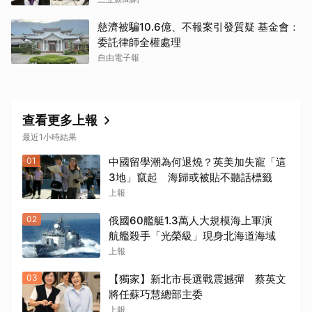
慈濟被騙10.6億、不報案引發質疑 基金會：
委託律師全權處理
自由電子報
查看更多上報
最近1小時結果
01
中國留學潮為何退燒？英美加失寵「這
3地」竄起 海歸或被貼不聽話標籤
上報
02
俄國60艦艇1.3萬人大規模海上軍演
航艦殺手「光榮級」現身北海道海域
上報
03
【獨家】新北市長選戰震撼彈 蔡英文
將任蘇巧慧總部主委
上報