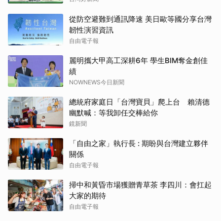
從防空避難到通訊降速 美日歐等國分享台灣
韌性演習資訊
自由電子報
麗明攜大甲高工深耕6年 學生BIM奪金創佳
績
NOWNEWS今日新聞
總統府家庭日「台灣寶貝」爬上台 賴清德
幽默喊：等我卸任交棒給你
鏡新聞
「自由之家」執行長 : 期盼與台灣建立夥伴
關係
自由電子報
掃中和黃昏市場獲贈青草茶 李四川：會扛起
大家的期待
自由電子報