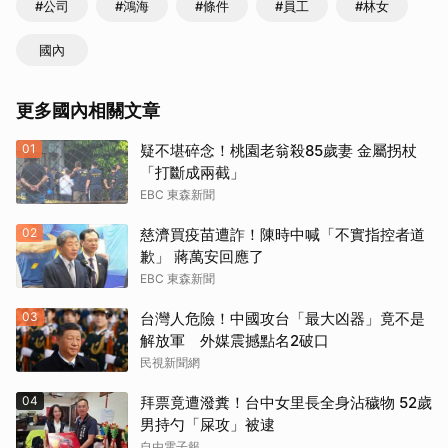
#公司
#鴻海
#條件
#員工
#林女
國內
更多國內相關文章
01
疑不堪碎念！桃園老翁殺85歲妻 金屬拐杖
「打斷成兩截」
EBC 東森新聞
02
慈濟買疫苗遭詐！陳時中喊「不實指控者道
歉」 蔣萬安回應了
EBC 東森新聞
03
台灣人危險！中國攻台「最大凶器」竟不是
解放軍 外媒震撼點名2破口
民視新聞網
04
拜票竟遭潑糞！台中女里長全身沾穢物 52歲
男持勺「屎攻」被逮
自由電子報