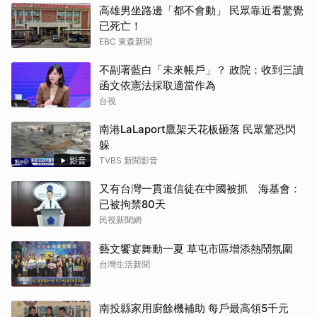
高雄男坐路邊「都不會動」 民眾靠近看驚覺
已死亡！
EBC 東森新聞
不副署藍白「未來帳戶」？ 政院：收到三讀
函文依憲法採取適當作為
台視
南港LaLaport鷹架天花板砸落 民眾驚恐閃
躲
影音
TVBS 新聞影音
又有台灣一貫道信徒在中國被抓 海基會：
已被拘禁80天
民視新聞網
藝文饗宴舞動一夏 草屯市區增添熱鬧氛圍
台灣生活新聞
南投縣家用廚餘機補助 每戶最高領5千元