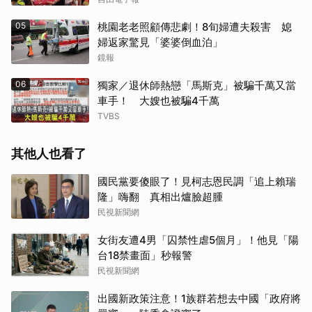
05
桃園老老照顧傳悲劇！8旬婦遭夫殺害 媳
婦返家驚見「婆婆倒血泊」
鏡報
06
獨家／退休師熱戀「馬斯克」被騙千萬又當
車手！ 大嫂也被騙4千萬
TVBS
其他人也看了
國民黨要傻眼了！見柯志恩民調「追上賴瑞
隆」嗨翻 真相出爐臉超腫
民視新聞網
女街友遭4男「囚禁性虐5個月」！他見「陽
台18禁畫面」秒報警
民視新聞網
出國新政策注意！1族群若想去中國「政府將