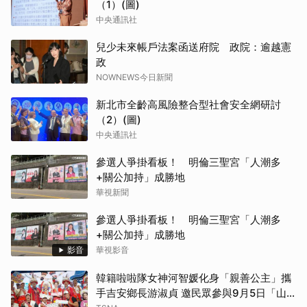
（1）(圖)
中央通訊社
兒少未來帳戶法案函送府院 政院：逾越憲
政
NOWNEWS今日新聞
新北市全齡高風險整合型社會安全網研討
（2）(圖)
中央通訊社
參選人爭掛看板！ 明倫三聖宮「人潮多
+關公加持」成勝地
華視新聞
參選人爭掛看板！ 明倫三聖宮「人潮多
+關公加持」成勝地
影音
華視影音
韓籍啦啦隊女神河智媛化身「親善公主」攜
手吉安鄉長游淑貞 邀民眾參與9月5日「山