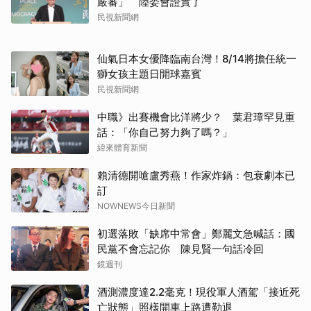
嚴審」 陸委會證實了
民視新聞網
仙氣日本女優降臨南台灣！8/14將擔任統一
獅女孩主題日開球嘉賓
民視新聞網
中職》出賽機會比洋將少？ 葉君璋罕見重
話：「你自己努力夠了嗎？」
緯來體育新聞
賴清德開嗆盧秀燕！作家炸鍋：包衰劇本已
訂
NOWNEWS今日新聞
初選落敗「缺席中常會」鄭麗文急喊話：國
民黨不會忘記你 陳見賢一句話冷回
鏡週刊
酒測濃度達2.2毫克！現役軍人酒駕「接近死
亡狀態」照樣開車上路遭勒退