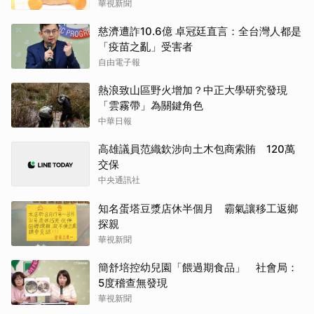
華視新聞
慈濟遭詐10.6億 卓冠廷直言：全台灣人都是
「疫苗之亂」受害者
自由電子報
熱浪致山區野火增加？中正大學研究發現
「雲霧帶」為關鍵角色
中華日報
高雄議員范織欽涉向土木包商索賄 120萬
交保
中央通訊社
知名蛋塔豆漿店休半個月 霸氣讓移工返鄉
探親
華視新聞
簡舒培控幼兒園「餵過期食品」 社會局：
5度稽查無發現
華視新聞