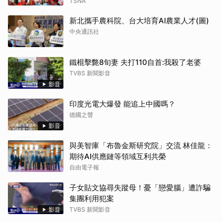
海共鳴‧族音流轉」原住民族聯合豐年節
TSNA
新北攜手農科院、台大培育AI農業人才(圖)
中央通訊社
鐵棍擊斃8旬妻 夫打110自首:我殺了老婆
TVBS 新聞影音
影音
印度光電大爆發 能追上中國嗎？
德國之聲
影音
與美智庫「布魯金斯研究院」交流 林佳龍：
期待AI供應鏈等領域互利共榮
自由電子報
子女貼文協尋失蹤母！憂「戀愛腦」遭詐騙
集團利用犯案
影音
TVBS 新聞影音