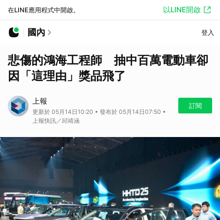
以LINE開啟
在LINE應用程式中開啟。
國內
登入
悲傷的鴻海工程師 抽中百萬電動車卻
因「這理由」獎品飛了
上報
訂閱
更新於 05月14日10:20 • 發布於 05月14日07:50 •
上報快訊／邱靖涵