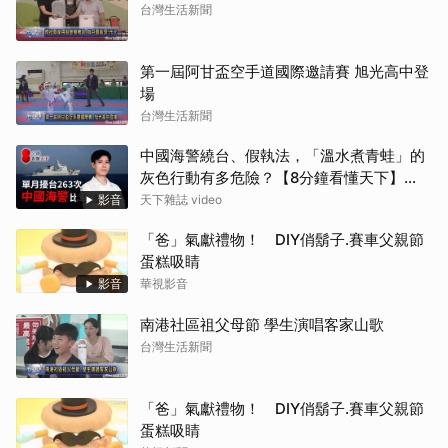
台灣生活新聞
第一屆阿甘盃空手道國際邀請賽 旭光高中登
場
台灣生活新聞
中國海警繞台、假執法，「溫水煮青蛙」的
灰色行動有多危險？【8分鐘看懂天下】
Ep.96
影音
天下雜誌 video
「爸」氣獻禮物！ DIY俏鬍子.賽車父親節
蛋糕吸睛
影音
華視影音
南港社區祖父母節 學生演唱客家山歌
台灣生活新聞
「爸」氣獻禮物！ DIY俏鬍子.賽車父親節
蛋糕吸睛