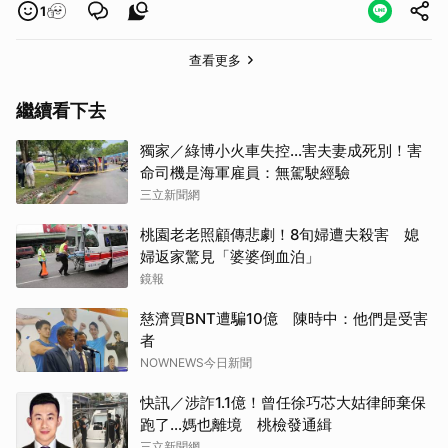
1
查看更多
繼續看下去
獨家／綠博小火車失控…害夫妻成死別！害
命司機是海軍雇員：無駕駛經驗
三立新聞網
桃園老老照顧傳悲劇！8旬婦遭夫殺害 媳
婦返家驚見「婆婆倒血泊」
鏡報
慈濟買BNT遭騙10億 陳時中：他們是受害
者
NOWNEWS今日新聞
快訊／涉詐1.1億！曾任徐巧芯大姑律師棄保
跑了…媽也離境 桃檢發通緝
三立新聞網