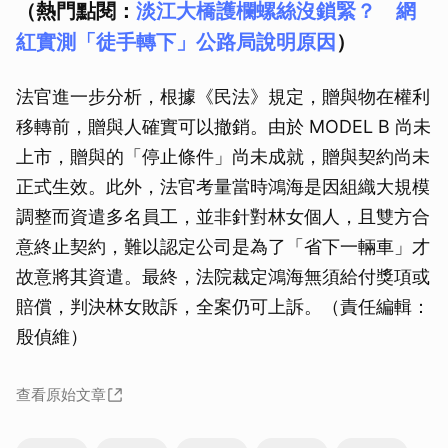
（熱門點閱：
淡江大橋護欄螺絲沒鎖緊？ 網
紅實測「徒手轉下」公路局說明原因
）
法官進一步分析，根據《民法》規定，贈與物在權利
移轉前，贈與人確實可以撤銷。由於 MODEL B 尚未
上市，贈與的「停止條件」尚未成就，贈與契約尚未
正式生效。此外，法官考量當時鴻海是因組織大規模
調整而資遣多名員工，並非針對林女個人，且雙方合
意終止契約，難以認定公司是為了「省下一輛車」才
故意將其資遣。最終，法院裁定鴻海無須給付獎項或
賠償，判決林女敗訴，全案仍可上訴。（責任編輯：
殷偵維）
查看原始文章