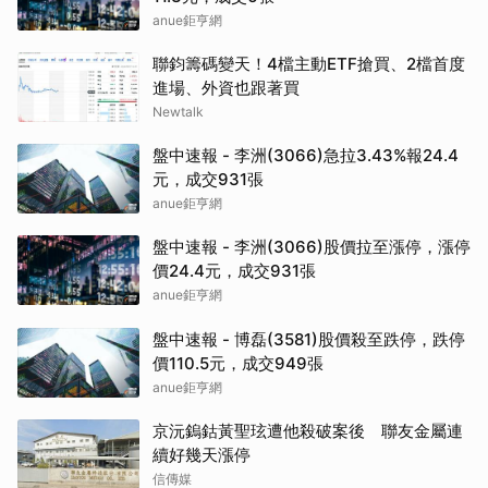
anue鉅亨網
聯鈞籌碼變天！4檔主動ETF搶買、2檔首度
進場、外資也跟著買
Newtalk
盤中速報 - 李洲(3066)急拉3.43%報24.4
元，成交931張
anue鉅亨網
盤中速報 - 李洲(3066)股價拉至漲停，漲停
價24.4元，成交931張
anue鉅亨網
盤中速報 - 博磊(3581)股價殺至跌停，跌停
價110.5元，成交949張
anue鉅亨網
京沅鎢鈷黃聖玹遭他殺破案後 聯友金屬連
續好幾天漲停
信傳媒