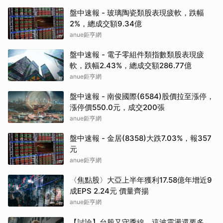
盤中速報 - 玻璃陶瓷類股表現疲軟，跌幅
2%，總成交額9.34億
anue鉅亨網
盤中速報 - 電子零組件類指數類股表現疲
軟，跌幅2.43%，總成交額286.77億
anue鉅亨網
盤中速報 - 南俊國際(6584)股價拉至漲停，
漲停價550.0元，成交200張
anue鉅亨網
盤中速報 - 金居(8358)大跌7.03%，報357
元
anue鉅亨網
〈焦點股〉大亞上半年獲利17.58億年增近9
成EPS 2.24元 價量齊揚
anue鉅亨網
【討論】台股又守季線，這波震盪還要多