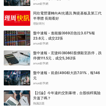
anue鉅亨網
同欣電營運轉向AI光通訊 陶瓷基板及第三代
半導體 長期看好
理財周刊
盤中速報 - 進能服(6692)急拉3.07%報
23.6元，成交22張
anue鉅亨網
盤中速報 - 宏捷科(8086)股價殺至跌停，跌
停價111.5元，成交5,362張
anue鉅亨網
盤中速報 - 前鼎(4908)大跌7.01%，報146
元
anue鉅亨網
【討論】今年違約交割暴增，台股槓桿風險
升溫了嗎？
熱議話題