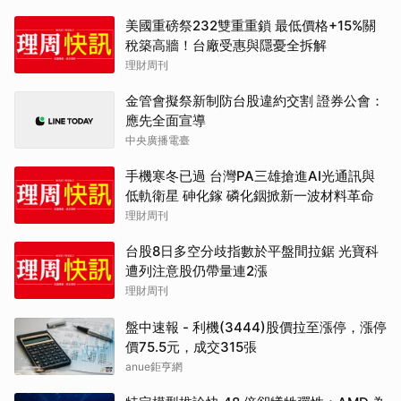
美國重磅祭232雙重重鎖 最低價格+15%關
稅築高牆！台廠受惠與隱憂全拆解
理財周刊
金管會擬祭新制防台股違約交割 證券公會：
應先全面宣導
中央廣播電臺
手機寒冬已過 台灣PA三雄搶進AI光通訊與
低軌衛星 砷化鎵 磷化銦掀新一波材料革命
理財周刊
台股8日多空分歧指數於平盤間拉鋸 光寶科
遭列注意股仍帶量連2漲
理財周刊
盤中速報 - 利機(3444)股價拉至漲停，漲停
價75.5元，成交315張
anue鉅亨網