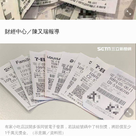
財經中心／陳又瑞報導
有家小吃店誤開多張同號電子發票，若該組號碼中了特別獎，將賠償至少
1千萬元獎金。（示意圖／資料照）