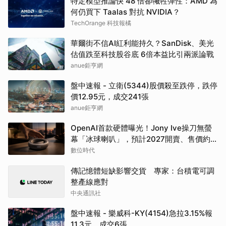
特定模型推論快 48 倍卻犧牲彈性：AMD 為
何仍買下 Taalas 對抗 NVIDIA？
TechOrange 科技報橘
華爾街不信AI紅利能持久？SanDisk、美光
估值跌至科技股谷底 6倍本益比引兩派論戰
anue鉅亨網
盤中速報 - 立衛(5344)股價殺至跌停，跌停
價12.95元，成交241張
anue鉅亨網
OpenAI首款硬體曝光！Jony Ive操刀無螢
幕「冰球喇叭」，預計2027開賣、售價約
1.3萬元
數位時代
傳記憶體短缺影響交貨 專家：台積電可調
整產線應對
中央通訊社
盤中速報 - 樂威科-KY(4154)急拉3.15%報
11.3元，成交6張