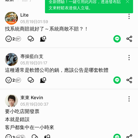
全新體驗！一鍵引用此內容，透過發布貼
文來輕鬆表達個人立場。
Lite
05月19日01:59
找系統商賠就好了～系統商敢不賠？！
2
專操藍白支
05月19日01:17
這種通常是軟體公司的鍋，應該公告是哪套軟體
2
東東 Kevin
05月19日00:37
要小吃店開發票
本就是錯誤
客戶都集中在一小時來
取消
3