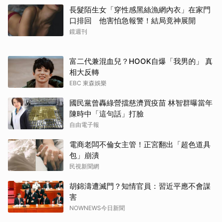
長髮陌生女「穿性感黑絲漁網內衣」在家門
口排回 他害怕急報警！結局竟神展開
鏡週刊
富二代兼混血兒？HOOK自爆「我男的」 真
相大反轉
EBC 東森娛樂
國民黨曾轟綠營擋慈濟買疫苗 林智群曝當年
陳時中「這句話」打臉
自由電子報
電商老闆不倫女主管！正宮翻出「超色道具
包」崩潰
民視新聞網
胡錦濤遭滅門？知情官員：習近平應不會謀
害
NOWNEWS今日新聞