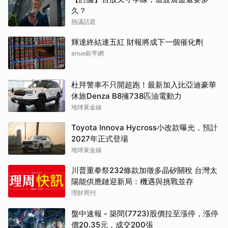
久？
熱議話題
輝達終結連五紅 財報將成下一個催化劑
anue鉅亨網
杜拜警車不只開超跑！最新加入比亞迪豪華
休旅Denza B8擁738匹油電動力
地球黃金線
Toyota Innova Hycross小改款曝光，預計
2027年正式登場
地球黃金線
川普重拳祭232條款加徵多晶矽關稅 台灣太
陽能供應鏈迎新局：機遇與挑戰並存
理財周刊
盤中速報 - 築間(7723)股價拉至漲停，漲停
價20.35元，成交200張