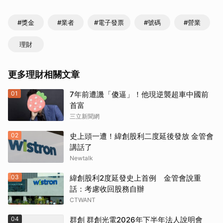
#獎金
#業者
#電子發票
#號碼
#營業
理財
更多理財相關文章
01
7年前遭譏「傻逼」！他現逆襲超車中國前
首富
三立新聞網
02
史上頭一遭！緯創股利二度延後發放 金管會
講話了
Newtalk
03
緯創股利2度延發史上首例 金管會說重
話：考慮收回股務自辦
CTWANT
04
群創 群創光電2026年下半年法人說明會