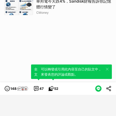
華邦電今天跌4%，Sandisk財報告訴你記憶
體行情變了
CMoney
全新體驗！一鍵引用此內容，透過發布貼
可以轉發或引用此內容至自己的貼文中，
文來輕鬆表達個人立場。
來發表您的評論或觀點。
148
47
52
類別
服務條款
隱私權政策
服務聲明
© LINE Plus Corporation