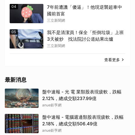
04
7年前遭譏「傻逼」！他現逆襲超車中
國前首富
三立新聞網
05
我不是清潔員！保全「拒倒垃圾」上班
3天被炒 找法院討公道結果出爐
三立新聞網
查看更多
最新消息
盤中速報 - 光 電 業類股表現疲軟，跌幅
2.12%，總成交額237.99億
anue鉅亨網
盤中速報 - 電腦週邊類股表現疲軟，跌幅
2.18%，總成交額506.49億
anue鉅亨網