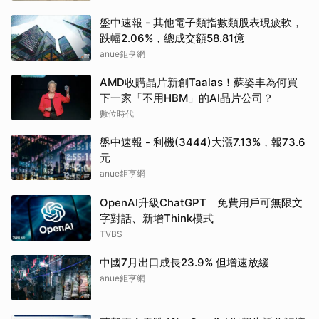
盤中速報 - 其他電子類指數類股表現疲軟，
跌幅2.06%，總成交額58.81億
anue鉅亨網
AMD收購晶片新創Taalas！蘇姿丰為何買
下一家「不用HBM」的AI晶片公司？
數位時代
盤中速報 - 利機(3444)大漲7.13%，報73.6
元
anue鉅亨網
OpenAI升級ChatGPT 免費用戶可無限文
字對話、新增Think模式
TVBS
中國7月出口成長23.9% 但增速放緩
anue鉅亨網