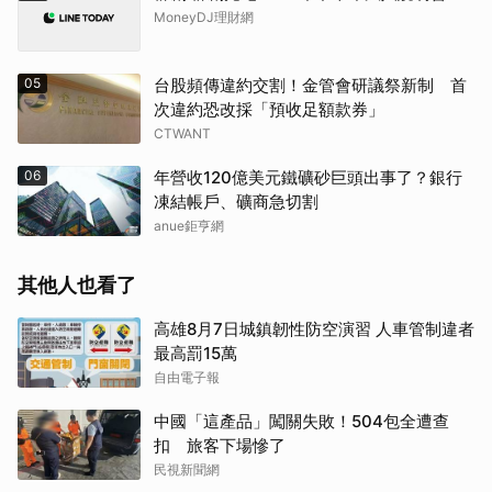
MoneyDJ理財網
05
台股頻傳違約交割！金管會研議祭新制 首
次違約恐改採「預收足額款券」
CTWANT
06
年營收120億美元鐵礦砂巨頭出事了？銀行
凍結帳戶、礦商急切割
anue鉅亨網
其他人也看了
高雄8月7日城鎮韌性防空演習 人車管制違者
最高罰15萬
自由電子報
中國「這產品」闖關失敗！504包全遭查
扣 旅客下場慘了
民視新聞網