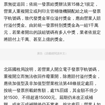
票無從追回；依統一發票給獎辦法第15條之1規定，
營業人重複開立或列印主管稽徵機關配給之統一發票
字軌號碼，致代發獎金單位溢付獎金，應由營業人賠
付溢付獎金。由於統一發票特別獎獎金為一組1千萬
元，若業者開出的該組號碼有多人中獎，業者依規定
將賠付上千萬、甚至上億的獎金。
廣告（請繼續閱讀本文）
北區國稅局說明，若營業人開立電子發票字軌號碼，
重複開立而無法收回作廢重開，除應賠付溢付獎金，
應依加值型及非加值型營業稅法第48條規定處罰，
按統一發票所載銷售額，處1%罰鍰，其金額不得少
於1500、不得超過15000元。屆期仍未改正或補
辦，或改正或補辦後仍不實者，按次處罰；營業人如