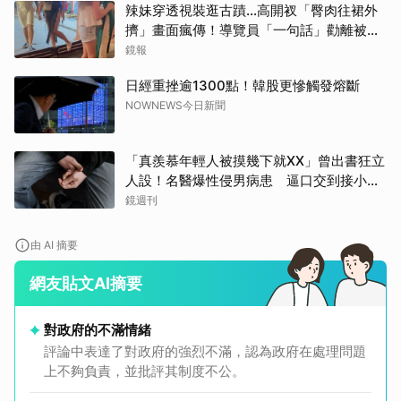
辣妹穿透視裝逛古蹟…高開衩「臀肉往裙外
擠」畫面瘋傳！導覽員「一句話」勸離被狂
讚
鏡報
日經重挫逾1300點！韓股更慘觸發熔斷
NOWNEWS今日新聞
「真羨慕年輕人被摸幾下就XX」曾出書狂立
人設！名醫爆性侵男病患 逼口交到接小孩
鬧鐘響才停
鏡週刊
由 AI 摘要
網友貼文AI摘要
對政府的不滿情緒
評論中表達了對政府的強烈不滿，認為政府在處理問題
上不夠負責，並批評其制度不公。