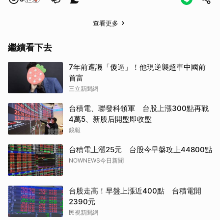
查看更多
繼續看下去
7年前遭譏「傻逼」！他現逆襲超車中國前
首富
三立新聞網
台積電、聯發科領軍 台股上漲300點再戰
4萬5、新股后開盤即收盤
鏡報
台積電上漲25元 台股今早盤攻上44800點
NOWNEWS今日新聞
台股走高！早盤上漲近400點 台積電開
2390元
民視新聞網