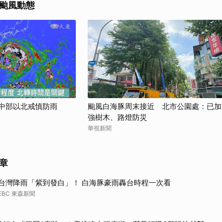
颱風動態
取消
 中部以北戒慎防雨
颱風白海豚周末接近 北市公園處：已加
強樹木、路燈防災
華視新聞
章
台灣降雨「紫到發白」！ 白海豚豪雨轟台時程一次看
EBC 東森新聞