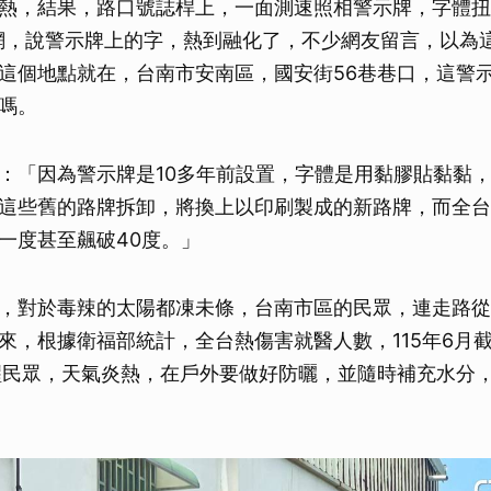
熱，結果，路口號誌桿上，一面測速照相警示牌，字體扭
網，說警示牌上的字，熱到融化了，不少網友留言，以為這
這個地點就在，台南市安南區，國安街56巷巷口，這警
嗎。
：「因為警示牌是10多年前設置，字體是用黏膠貼黏黏
這些舊的路牌拆卸，將換上以印刷製成的新路牌，而全台
一度甚至飆破40度。」
，對於毒辣的太陽都凍未條，台南市區的民眾，連走路從
來，根據衛福部統計，全台熱傷害就醫人數，115年6月截
醒民眾，天氣炎熱，在戶外要做好防曬，並隨時補充水分