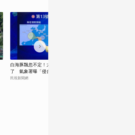
白海豚飄忽不定！太平洋高壓真的減弱
白海豚進逼會放
了 氣象署曝「侵台機率」這樣說
侵襲率曝
民視新聞網
EBC 東森新聞