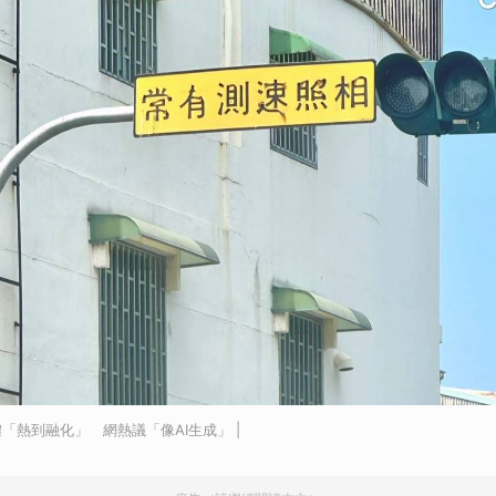
「熱到融化」 網熱議「像AI生成」 |