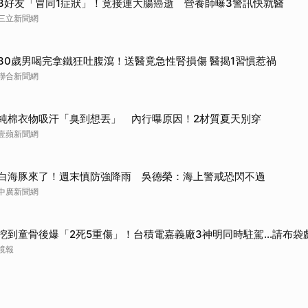
3好友「冒同1症狀」！竟接連大腸癌逝 營養師曝3警訊快就醫
三立新聞網
30歲男喝完拿鐵狂吐腹瀉！送醫竟急性腎損傷 醫揭1習慣惹禍
聯合新聞網
純棉衣物吸汗「臭到想丟」 內行曝原因！2材質夏天別穿
壹蘋新聞網
白海豚來了！週末慎防強降雨 吳德榮：海上警戒恐閃不過
中廣新聞網
挖到童骨後爆「2死5重傷」！台積電嘉義廠3神明同時駐駕...請布袋
鏡報