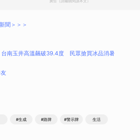
廣告（請繼續閱讀本文）
新聞＞＞＞
 台南玉井高溫飆破39.4度 民眾搶買冰品消暑
好友
#生成
#路牌
#警示牌
生活