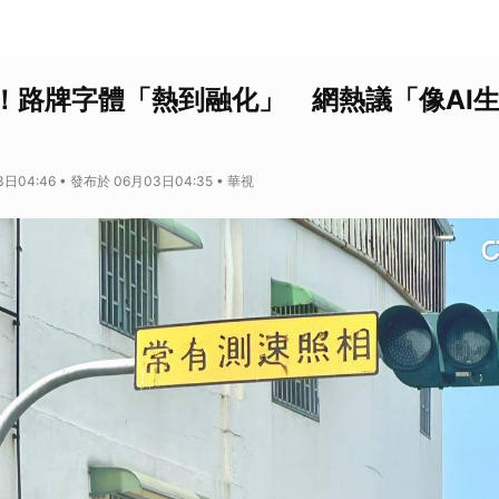
！路牌字體「熱到融化」 網熱議「像AI
日04:46 • 發布於 06月03日04:35 • 華視