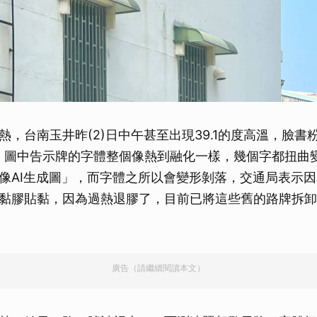
熱，台南玉井昨(2)日中午甚至出現39.1的度高溫，臉書
，圖中告示牌的字體整個像熱到融化一樣，幾個字都扭曲
像AI生成圖」，而字體之所以會變形剝落，交通局表示因
黏膠貼黏，因為過熱退膠了，目前已將這些舊的路牌拆卸
廣告（請繼續閱讀本文）