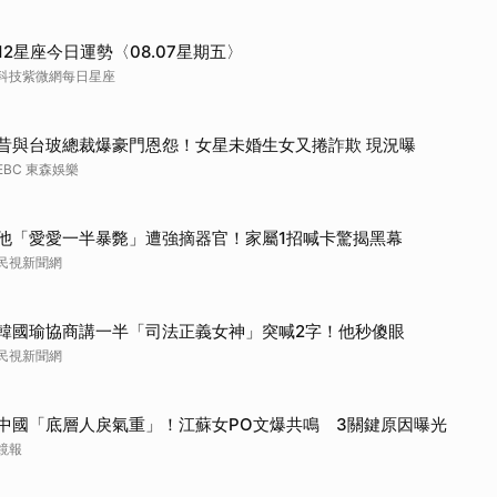
12星座今日運勢〈08.07星期五〉
科技紫微網每日星座
昔與台玻總裁爆豪門恩怨！女星未婚生女又捲詐欺 現況曝
EBC 東森娛樂
他「愛愛一半暴斃」遭強摘器官！家屬1招喊卡驚揭黑幕
民視新聞網
韓國瑜協商講一半「司法正義女神」突喊2字！他秒傻眼
民視新聞網
中國「底層人戾氣重」！江蘇女PO文爆共鳴 3關鍵原因曝光
鏡報