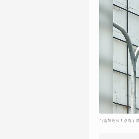
台南飆高溫！路牌字體