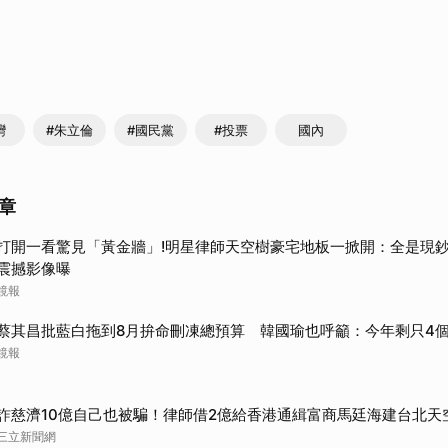
灣
#朱立倫
#國民黨
#投票
國內
章
打開一看驚見「黃金牆」!明星律師天空樹豪宅地板一掀開：全是現鈔
震撼影像曝
鏡報
蔡其昌批藍白拖到8月拚命刪凍總預算 韓國瑜也呼籲：今年剩只4
鏡報
詐慈濟10億自己也被騙！律師借2億給香港通緝富商馬廷海建台北天
三立新聞網