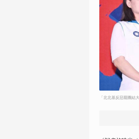
「北北基反惡罷團結大