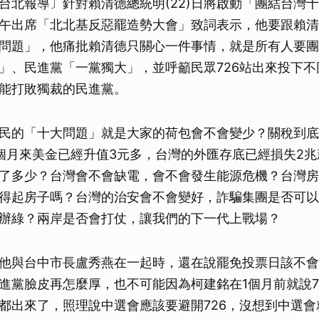
台北報導〕針對賴清德總統明(22)日將啟動「團結台灣
午出席「北北基反惡罷造勢大會」致詞表示，他要跟賴清
問題」，他痛批賴清德只關心一件事情，就是所有人要團
」、民進黨「一黨獨大」，並呼籲民眾726站出來投下不
能打敗獨裁的民進黨。
民的「十大問題」就是大家的荷包會不會變少？關稅到底
個月來美金已經升值3元多，台灣的外匯存底已經損失2
了多少？台灣會不會缺電，會不會發生能源危機？台灣房
得起房子嗎？台灣的治安會不會變好，詐騙集團是否可以
辦綠？兩岸是否會打仗，讓我們的下一代上戰場？
他與台中市長盧秀燕在一起時，還在說罷免投票日該不會就
進黨臉皮再怎麼厚，也不可能因為柯建銘在1個月前就說7
都出來了，照理說中選會應該要避開726，沒想到中選會就