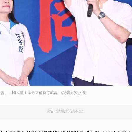
會」，國民黨主席朱立倫(右)宣講。(記者方賓照攝)
廣告（請繼續閱讀本文）