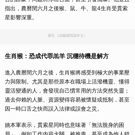
指出，農曆閏六月之後猴、鼠、牛、龍4生肖受貫索
星影響深重。
廣告（請繼續閱讀本文）
生肖猴：恐成代罪羔羊 沉穩待機是解方
進入農曆閏六月之後，生肖猴將感受到極大的事業壓
力與限制。尤其是那些原本在職場上活潑機靈、懂得
靈活變通的人，會發現自己慣常用的方法突然失靈；
過去仰賴的人脈、資源變得容易被懷疑或抵制，甚至
因一時口舌之快而誤入法律或誤會之災。
姚本軍表示，貫索星同時也意味著「無法脫身的困
局」，例如工作內容卡關、被推責、甚至成為他人錯