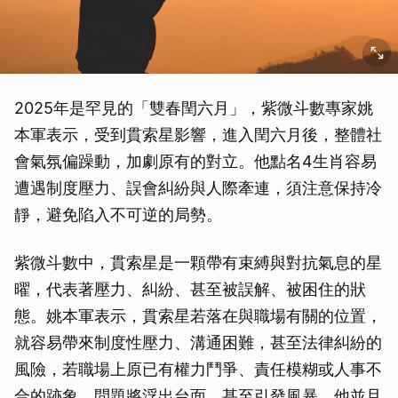
2025年是罕見的「雙春閏六月」，紫微斗數專家姚
本軍表示，受到貫索星影響，進入閏六月後，整體社
會氣氛偏躁動，加劇原有的對立。他點名4生肖容易
遭遇制度壓力、誤會糾紛與人際牽連，須注意保持冷
靜，避免陷入不可逆的局勢。
紫微斗數中，貫索星是一顆帶有束縛與對抗氣息的星
曜，代表著壓力、糾紛、甚至被誤解、被困住的狀
態。姚本軍表示，貫索星若落在與職場有關的位置，
就容易帶來制度性壓力、溝通困難，甚至法律糾紛的
風險，若職場上原已有權力鬥爭、責任模糊或人事不
合的跡象，問題將浮出台面，甚至引發風暴。他並且