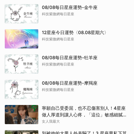
08/08每日星座運勢-金牛座
科技紫微網每日星座
12星座今日運勢〈08.08星期六〉
科技紫微網每日星座
08/08每日星座運勢-牡羊座
科技紫微網每日星座
08/08每日星座運勢-摩羯座
科技紫微網每日星座
寧願自己受委屈，也不忍傷害別人！4星座
做人厚道到讓人心疼，「這位」敏感細膩搞
得自己不斷內耗
女人我最大
別被他的大男人外表騙了！3 星座男私下其