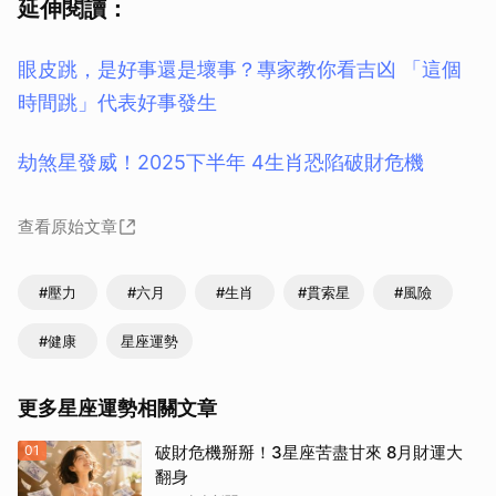
延伸閱讀：
眼皮跳，是好事還是壞事？專家教你看吉凶 「這個
時間跳」代表好事發生
劫煞星發威！2025下半年 4生肖恐陷破財危機
查看原始文章
#壓力
#六月
#生肖
#貫索星
#風險
#健康
星座運勢
更多星座運勢相關文章
01
破財危機掰掰！3星座苦盡甘來 8月財運大
翻身