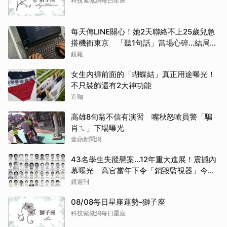
科技紫微網每日星座
每天傳LINE關心！她2天聯絡不上25歲兒急
搭機衝東京 「聽1句話」當場心碎...結局看
取消
哭網
鏡報
女生內褲前面的「蝴蝶結」真正用途曝光！
不只裝飾還有2大神功能
造咖
高雄8旬翁不信有演習 嘴秋怒嗆員警「騙
肖ㄟ」下場曝光
壹蘋新聞網
43名學生失蹤懸案...12年重大進展！震撼內
幕曝光 高官當年下令「銷毀監視器」今遭
逮
鏡週刊
08/08每日星座運勢-獅子座
科技紫微網每日星座