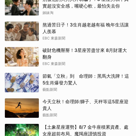
實超沒安全感，嘴硬心軟，最怕失去你
姊妹淘
熬過苦日子！3生肖越老越有福 晚年生活讓
人羨慕
EBC 東森新聞
破財危機掰掰！3星座苦盡甘來 8月財運大
翻身
EBC 東森新聞
節氣「立秋」到 命理師：黑馬大洗牌！這
5生肖爆發力驚人
藝點新聞
今天立秋！命理師:獅子、天秤等這5星座迎
貴人
藝點新聞
【土象星座運勢】8/7 金牛座積累資產、處
女座超前布局、魔羯座謹慎投資