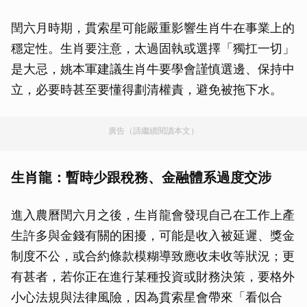
閏六月時期，貫索星可能嚴重影響生肖牛在事業上的
穩定性。生肖要注意，太過固執或選擇「獨扛一切」
是大忌，姚本軍建議生肖牛要學會謹慎選邊、保持中
立，必要時甚至要懂得劃清權責，避免被拖下水。
廣告（請繼續閱讀本文）
生肖龍：暫時少跟稅務、金融體系過度交涉
進入農曆閏六月之後，生肖龍會發現自己在工作上產
生許多與金錢有關的困擾，可能是收入被延遲、獎金
制度不公，或合約條款模糊導致應收未收等狀況；更
有甚者，若你正在進行某種投資或財務決策，要格外
小心法規與法律風險，因為貫索星會帶來「看似合