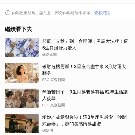
內容已至結尾。請注意，部分內容可能未顯示。
查看資訊
繼續看下去
節氣「立秋」到 命理師：黑馬大洗牌！這
5生肖爆發力驚人
藝點新聞
破財危機掰掰！3星座苦盡甘來 8月財運大
翻身
EBC 東森新聞
熬過苦日子！3生肖越老越有福 晚年生活讓
人羨慕
EBC 東森新聞
愛妳才故意跟妳吵！這3星座男最愛「吵鬧
式寵妻」，越鬥嘴感情越甜蜜
姊妹淘