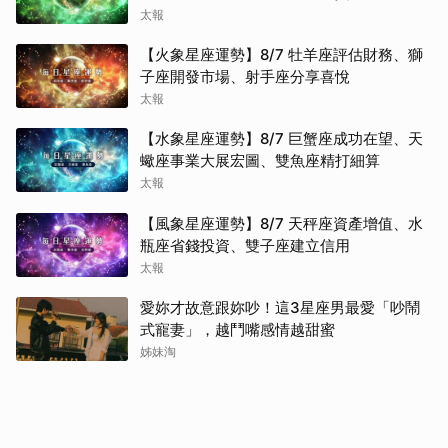
太報
【火象星座運勢】8/7 牡羊座評估財務、獅
子座開發市場、射手座分享喜悅
太報
【水象星座運勢】8/7 巨蟹座成功在望、天
蠍座事業大展宏圖、雙魚座精打細算
太報
【風象星座運勢】8/7 天秤座資產增值、水
瓶座省錢投資、雙子座建立信用
太報
愛妳才故意跟妳吵！這3星座男最愛「吵鬧
式寵妻」，越鬥嘴感情越甜蜜
姊妹淘