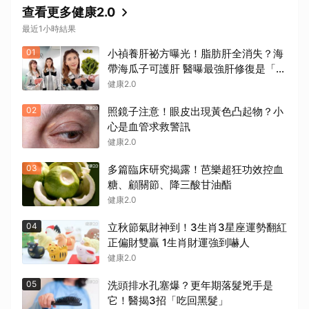
查看更多健康2.0
最近1小時結果
01
小禎養肝祕方曝光！脂肪肝全消失？海
帶海瓜子可護肝 醫曝最強肝修復是「這
招」
健康2.0
02
照鏡子注意！眼皮出現黃色凸起物？小
心是血管求救警訊
健康2.0
03
多篇臨床研究揭露！芭樂超狂功效控血
糖、顧關節、降三酸甘油酯
健康2.0
04
立秋節氣財神到！3生肖3星座運勢翻紅
正偏財雙贏 1生肖財運強到嚇人
健康2.0
05
洗頭排水孔塞爆？更年期落髮兇手是
它！醫揭3招「吃回黑髮」