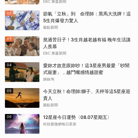
EBC 東森新聞
02
節氣「立秋」到 命理師：黑馬大洗牌！這
5生肖爆發力驚人
藝點新聞
03
熬過苦日子！3生肖越老越有福 晚年生活讓
人羨慕
EBC 東森新聞
04
愛妳才故意跟妳吵！這3星座男最愛「吵鬧
式寵妻」，越鬥嘴感情越甜蜜
姊妹淘
05
今天立秋！命理師:獅子、天秤等這5星座迎
貴人
藝點新聞
06
12星座今日運勢〈08.07星期五〉
科技紫微網每日星座