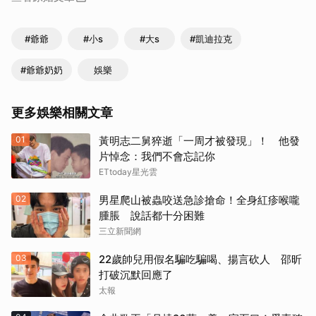
#爺爺
#小s
#大s
#凱迪拉克
#爺爺奶奶
娛樂
更多娛樂相關文章
01
黃明志二舅猝逝「一周才被發現」！ 他發
片悼念：我們不會忘記你
ETtoday星光雲
02
男星爬山被蟲咬送急診搶命！全身紅疹喉嚨
腫脹 說話都十分困難
三立新聞網
03
22歲帥兒用假名騙吃騙喝、揚言砍人 邵昕
打破沉默回應了
太報