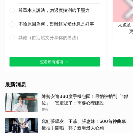
尊重本人說法，勿過度揣測給予壓力
不論原因為何，暫離鎂光燈休息是好事
太尷尬
其他（歡迎貼文分享你的看法）
查看所有選項
最新消息
陳勢安遭360度手機包圍！最怕被拍到「1部
位」 害羞認了：需要心理建設
鏡報
寫紅張學友、王菲、張惠妹！500首神曲幕
後推手開唱 郭子親曝最大心願