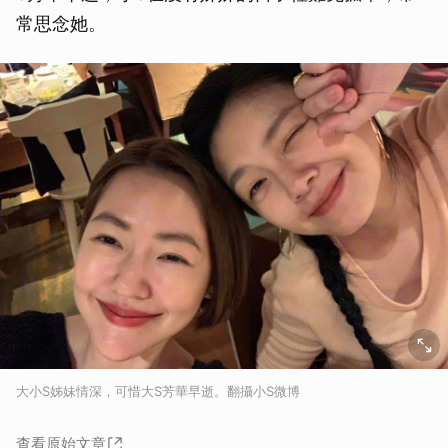
常思念她。
大小S姊妹情深，可惜大S芳華早逝。翻攝小S微博
查看原始文章