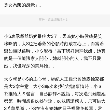
孫女為榮的感覺」。
廣告（請繼續閱讀本文）
小S表示爺爺奶奶最疼大S了，因為她小時候總是笑
咪咪的，大S也把爺爺的心願時刻放在心上，而當爺
爺如願以償時，小Ｓ覺得「當下我好崇拜我姐，她真
的是一個能讓家人開心，她就開心的人，我不只愛
她，我也深深的崇拜她」。
大Ｓ就是小S的主心骨，經紀人王偉忠曾透露徐家都
是大S拿主意，大小S每次來找他討論事情時，小Ｓ
都推給大Ｓ發言，自己靜靜不說話，每次遇到難題她
都第一時間想跟姊姊討論，姊妹情誼感人，只可惜大
S芳華早逝，小S在沒有姊姊的日子裡難免孤單，常