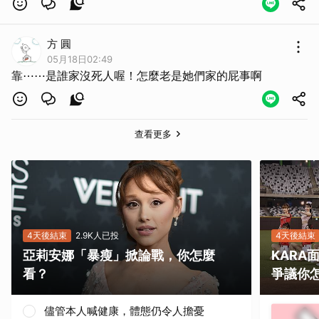
方 圓
05月18日02:49
靠⋯⋯是誰家沒死人喔！怎麼老是她們家的屁事啊
查看更多
4天後結束
2.9K人已投
4天後結束
亞莉安娜「暴瘦」掀論戰，你怎麼
KAR
看？
爭議你
儘管本人喊健康，體態仍令人擔憂
取消