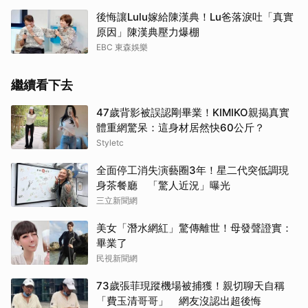
後悔讓Lulu嫁給陳漢典！Lu爸落淚吐「真實
原因」陳漢典壓力爆棚
EBC 東森娛樂
繼續看下去
47歲背影被誤認剛畢業！KIMIKO親揭真實
體重網驚呆：這身材居然快60公斤？
Styletc
全面停工消失演藝圈3年！星二代突低調現
身茶餐廳 「驚人近況」曝光
三立新聞網
美女「潛水網紅」驚傳離世！母發聲證實：
畢業了
民視新聞網
73歲張菲現蹤機場被捕獲！親切聊天自稱
「費玉清哥哥」 網友沒認出超後悔