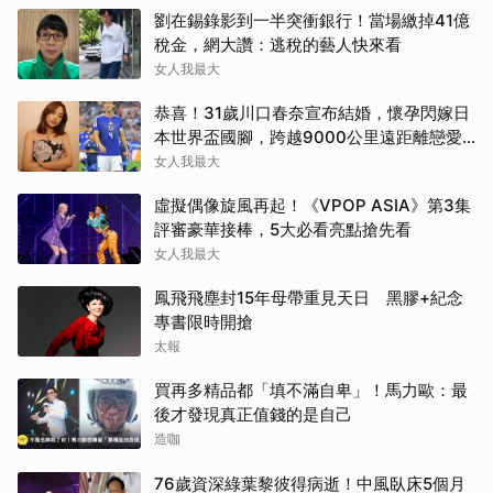
劉在錫錄影到一半突衝銀行！當場繳掉41億
稅金，網大讚：逃稅的藝人快來看
女人我最大
恭喜！31歲川口春奈宣布結婚，懷孕閃嫁日
本世界盃國腳，跨越9000公里遠距離戀愛
修成正果
女人我最大
虛擬偶像旋風再起！《VPOP ASIA》第3集
評審豪華接棒，5大必看亮點搶先看
女人我最大
鳳飛飛塵封15年母帶重見天日 黑膠+紀念
專書限時開搶
太報
買再多精品都「填不滿自卑」！馬力歐：最
後才發現真正值錢的是自己
造咖
76歲資深綠葉黎彼得病逝！中風臥床5個月