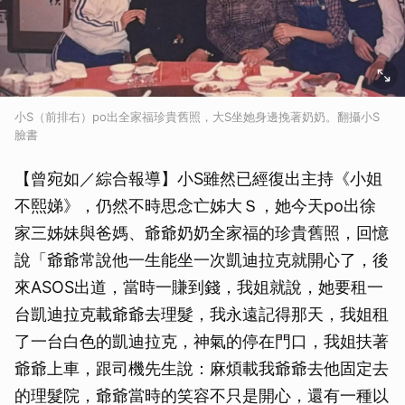
小S（前排右）po出全家福珍貴舊照，大S坐她身邊挽著奶奶。翻攝小S
臉書
【曾宛如／綜合報導】小S雖然已經復出主持《小姐
不熙娣》，仍然不時思念亡姊大Ｓ，她今天po出徐
家三姊妹與爸媽、爺爺奶奶全家福的珍貴舊照，回憶
說「爺爺常說他一生能坐一次凱迪拉克就開心了，後
來ASOS出道，當時一賺到錢，我姐就說，她要租一
台凱迪拉克載爺爺去理髮，我永遠記得那天，我姐租
了一台白色的凱迪拉克，神氣的停在門口，我姐扶著
爺爺上車，跟司機先生說：麻煩載我爺爺去他固定去
的理髮院，爺爺當時的笑容不只是開心，還有一種以