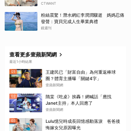
CTWANT
粉絲震驚！潛水網紅李潤潤驟逝 媽媽忍痛
發聲：寶貝完成人生畢業典禮
鏡週刊
查看更多壹蘋新聞網
最近1小時結果
01
王建民已「財富自由」為何重返棒球
圈？體育主播曝「關鍵4字」
壹蘋新聞網
02
隋棠《吃桌》挨轟！網喊話「應找
Janet主持」本人回應了
壹蘋新聞網
03
Lulu憶兒時成長回憶感動落淚 爸爸後
悔嫁女兒原因曝光