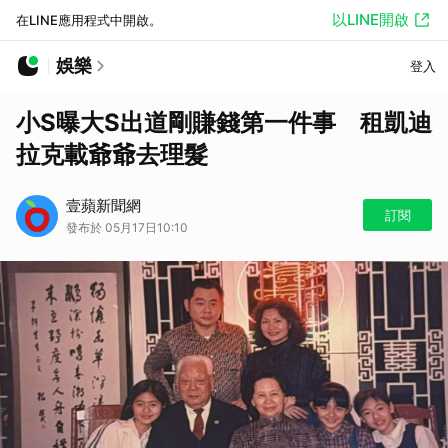
以LINE開啟
在LINE應用程式中開啟。
娛樂
登入
小S曝大S出道剛賺錢第一件事 租凱迪
拉克載爺爺去理髮
壹蘋新聞網
訂閱
發布於 05月17日10:10