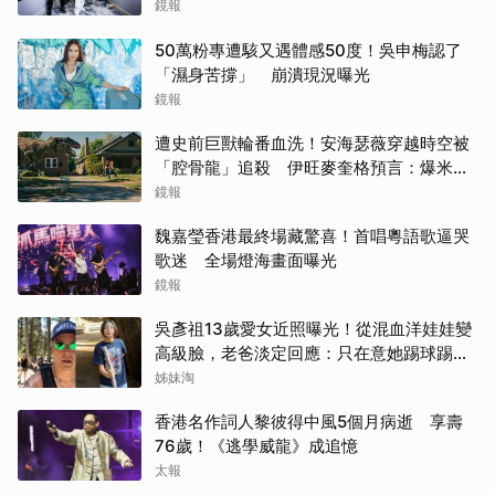
鏡報
50萬粉專遭駭又遇體感50度！吳申梅認了
「濕身苦撐」 崩潰現況曝光
鏡報
遭史前巨獸輪番血洗！安海瑟薇穿越時空被
「腔骨龍」追殺 伊旺麥奎格預言：爆米花
會灑滿地
鏡報
魏嘉瑩香港最終場藏驚喜！首唱粵語歌逼哭
歌迷 全場燈海畫面曝光
鏡報
吳彥祖13歲愛女近照曝光！從混血洋娃娃變
高級臉，老爸淡定回應：只在意她踢球踢得
好不好
姊妹淘
香港名作詞人黎彼得中風5個月病逝 享壽
76歲！《逃學威龍》成追憶
太報