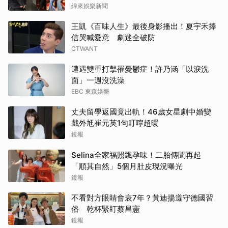
搶
緯來娛樂新聞
王凱《百味人生》最後身影播出！夏宇禾捧
信哭喊愛意 劇迷全破防
CTWANT
遭遇雙重打擊罹憂鬱症！許乃涵「以淚洗
面」一週沒洗澡
EBC 東森娛樂
丈夫留學返國竟出軌！46歲女星劇中婚變
戲外尪崔元英1句叮嚀超暖
鏡報
Selina全家福照飄孕味！二胎傳聞再起
「順其自然」5個月肚皮現況曝光
鏡報
不看對方眼睛會衰7年？黃迪揚遵守德國習
俗 乾杯緊盯蔡昌憲
鏡報