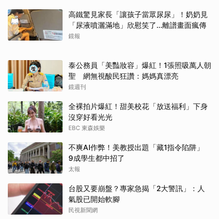
高鐵驚見家長「讓孩子當眾尿尿」！奶奶見
「尿液噴灑滿地」欣慰笑了…離譜畫面瘋傳
鏡報
泰公務員「美豔妝容」爆紅！1張照吸萬人朝
聖 網無視酸民狂讚：媽媽真漂亮
鏡週刊
全裸拍片爆紅！甜美校花「放送福利」下身
沒穿好看光光
EBC 東森娛樂
不爽AI作弊！美教授出題「藏1指令陷阱」
9成學生都中招了
太報
台股又要崩盤？專家急揭「2大警訊」：人
氣股已開始軟腳
民視新聞網