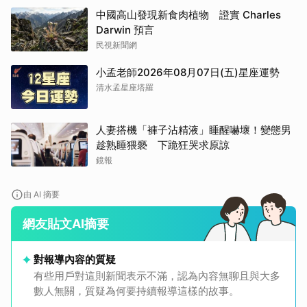
中國高山發現新食肉植物 證實 Charles
Darwin 預言
民視新聞網
小孟老師2026年08月07日(五)星座運勢
清水孟星座塔羅
人妻搭機「褲子沾精液」睡醒嚇壞！變態男
趁熟睡猥褻 下跪狂哭求原諒
鏡報
由 AI 摘要
網友貼文AI摘要
對報導內容的質疑
有些用戶對這則新聞表示不滿，認為內容無聊且與大多
數人無關，質疑為何要持續報導這樣的故事。