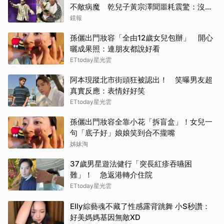
不敵病魔 乾兒子黃宗澤聞噩耗震驚：沒通
知我
鏡報
孫儷出門妝容「全由12歲女兒包辦」 開心
曬成果照：連朋友都說好看
ETtoday星光雲
阿本現蹤北市街頭狂被認出！ 笑曝男友超
真實反應：表情好好笑
ETtoday星光雲
孫儷出門妝容全靠小花「拆盲盒」！女兒一
句「底子好」娘娘笑到合不攏嘴
姊妹淘
37歲男星遊法健行「突長紅疹吞嚥困
難」！ 急返港轉介住院
ETtoday星光雲
Elly綜藝魂不藏了性感露背跳舞 小S秒讚：
好美媽媽基因無敵XD