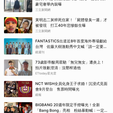
豪宅奢華內裝曝
三立新聞網
黃明志二舅猝死住家！「屍體發臭一週」才
被發現 打工40年悲慘餘生曝
三立新聞網
FANTASTICS出道近8年首度海外專場獻給
台灣 佐藤大樹激動秀中文喊「請一定要來
玩」
鏡週刊
73歲影帝酸周星馳「無兒無女」遭炎上！
拍片致歉澄清：沒壓榨過他
ETtoday星光雲
NCT WISH全員化身王子求婚！沉浸式見面
會9月登台 售票時間曝光
鏡報
BIGBANG 20週年限定手燈曝光！全新
「Bang Bong」亮相 粉絲暴動喊：一定要