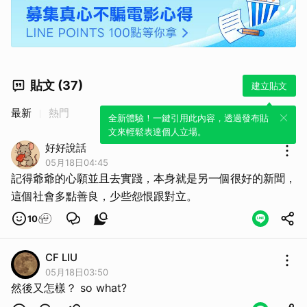
貼文 (37)
建立貼文
最新
熱門
全新體驗！一鍵引用此內容，透過發布貼
文來輕鬆表達個人立場。
好好說話
05月18日04:45
記得爺爺的心願並且去實踐，本身就是另一個很好的新聞，
這個社會多點善良，少些怨恨跟對立。
10
CF LIU
05月18日03:50
然後又怎樣？ so what?