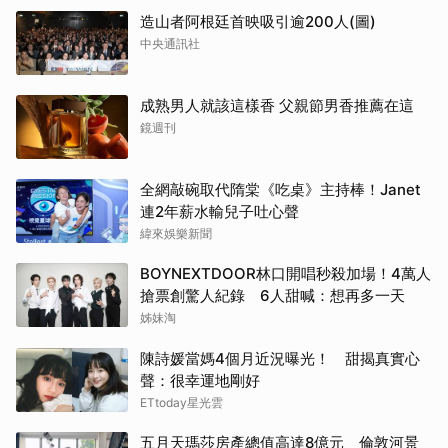
造山者阿根廷首映吸引逾200人(圖)
中央通訊社
成熟男人就該這樣香 父親節男香推薦在這
鏡週刊
全網敲碗取代隋棠《吃桌》主持棒！Janet
連2年薪水輸兒子吐心聲
緯來娛樂新聞
BOYNEXTDOOR林口開唱秒殺加場！4萬人
搶票創驚人紀錄 6人甜喊：想再多一天
姊妹淘
陳詩媛當媽4個月近況曝光！ 甜揭真實心
聲：很幸運地剛好
ETtoday星光雲
五月天瑪莎房產總值高達8億元 倫敦河景