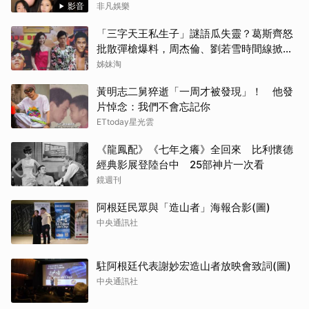
影音
非凡娛樂
「三字天王私生子」謎語瓜失靈？葛斯齊怒
批散彈槍爆料，周杰倫、劉若雪時間線掀熱
議
姊妹淘
黃明志二舅猝逝「一周才被發現」！ 他發
片悼念：我們不會忘記你
ETtoday星光雲
《龍鳳配》《七年之癢》全回來 比利懷德
經典影展登陸台中 25部神片一次看
鏡週刊
阿根廷民眾與「造山者」海報合影(圖)
中央通訊社
駐阿根廷代表謝妙宏造山者放映會致詞(圖)
中央通訊社