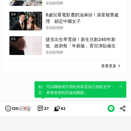
壹蘋新聞網
04
6歲兒看電影遭奶油淋頭！港星報警處
理 鎖定中國女子
壹蘋新聞網
05
捷克出生率雪崩！新生兒創240年新
低 政府祭「年薪級」育兒津貼催生
壹蘋新聞網
查看更多
全新體驗！一鍵引用此內容，透過發布貼
可以轉發或引用此內容至自己的貼文中，
文來輕鬆表達個人立場。
來發表您的評論或觀點。
125
37
42
類別
服務條款
隱私權政策
服務聲明