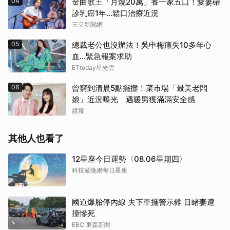
04
金曲歌王「月燒20萬」養一家五口！愛妻確
診乳癌1年…鬆口治療近況
三立新聞網
05
總裁老公也沒辦法！吳申梅痛失10多年心
血...緊急報案求助
ETtoday星光雲
06
曾窮到清晨5點擺攤！菜市場「最美老闆
娘」近況曝光 遇暖男獲滿滿安全感
鏡報
其他人也看了
12星座今日運勢〈08.06星期四〉
科技紫微網每日星座
國道爆胎停內線 夫下車擺警示錐 目睹妻遭
撞慘死
EBC 東森新聞