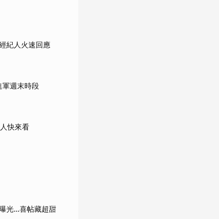
經紀人火速回應
進軍週末時段
藝人快來看
曝光…喜帖藏超甜