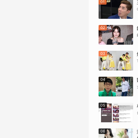
01
02
03
04
05
06