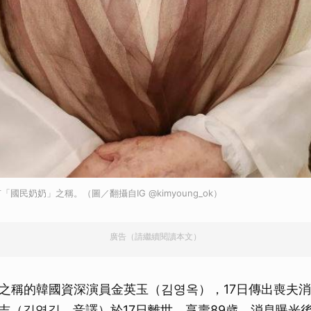
國民奶奶」之稱。（圖／翻攝自IG @kimyoung_ok）
廣告（請繼續閱讀本文）
之稱的韓國資深演員金英玉（김영옥），17日傳出喪夫
永吉（김영길，音譯）於17日離世，享壽89歲，消息曝光