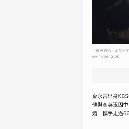
「國民奶奶」金英玉的
@kimyoung_ok）
金永吉出身KB
他與金英玉因中
婚，攜手走過6