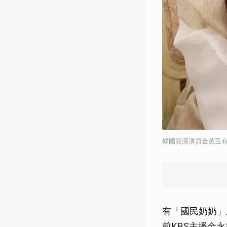
韓國資深演員金英玉有「
有「國民奶奶」
前KBS主播金