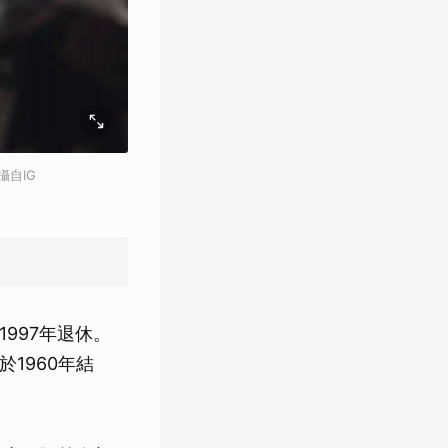
自IG
997年退休。
1960年結