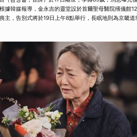
根據韓媒報導，金永吉的靈堂設於首爾聖母醫院殯儀館1
喪主，告別式將於19日上午8點舉行，長眠地則為京畿道