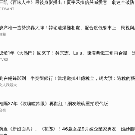
王凱《百味人生》最後身影播出！夏宇禾捧信哭喊愛意 劇迷全破防
CTWANT
缺席唯一造勢挨轟大牌！韓瑜遭爆難相處、配合度低躲車上 民視與
鏡報
熄燈1年《大熱門》回來了！吳宗憲、Lulu、陳漢典鐵三角再合體 
TVBS
劉在錫錄影到一半突衝銀行！當場繳掉41億稅金，網大讚：逃稅的
女人我最大
相隔27年《玫瑰瞳鈴眼》再翻紅！網友敲碗重拍現代版
台視
演過《新娘面具》、《花郎》！46歲女星9月嫁企業家男友 婚紗照