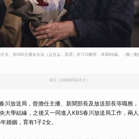
取消
丈夫、前KBS主播金永吉（김영길，音譯）於17日離世，享壽89歲。（圖／翻攝
廣告（請繼續閱讀本文）
S春川放送局，曾擔任主播、新聞部長及放送部長等職務，1
央大學結緣，之後又一同進入KBS春川放送局工作，兩人於
6年婚姻，育有1子2女。