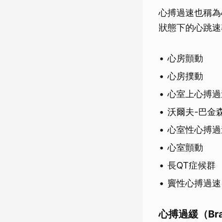
心搏過速也稱為
狀態下的心跳速
心房顫動
心房撲動
心室上心搏過
沃爾夫-巴金
心室性心搏過
心室顫動
長QT症候群
竇性心搏過速
心搏過緩（Brad