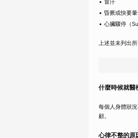
冒汗
昏厥或快要暈
心臟驟停（Sudde
上述並未列出所
什麼時候就醫
每個人身體狀況
顧。
心律不整的原