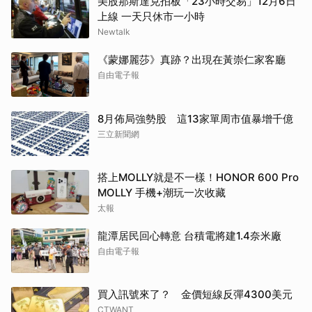
美股那斯達克拍板「23小時交易」12月6日
上線 一天只休市一小時
Newtalk
《蒙娜麗莎》真跡？出現在黃崇仁家客廳
自由電子報
8月佈局強勢股 這13家單周市值暴增千億
三立新聞網
搭上MOLLY就是不一樣！HONOR 600 Pro
MOLLY 手機+潮玩一次收藏
太報
龍潭居民回心轉意 台積電將建1.4奈米廠
自由電子報
買入訊號來了？ 金價短線反彈4300美元
CTWANT