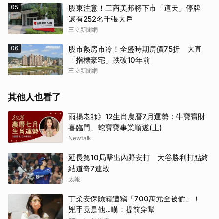
05
股東注意！三商美邦將下市「這天」停牌
還有252名千張大戶
三立新聞網
06
股市熱房市冷！全盛時期房價75折 大直
「指標豪宅」跌破10年前
三立新聞網
其他人也看了
雨揚老師》12生肖農曆7月運勢：牛寶寶財
喜臨門、蛇寶寶事業順遂(上)
Newtalk
延長第10局擊出內野安打 大谷勝利打點終
結道奇7連敗
太報
丁柔安保險箱遭竊「700萬元全被偷」！
兇手竟是他...嘆：提前穿幫