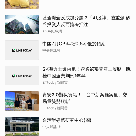
基金爆倉反成加分題？「AI股神」遭重創 矽
谷投資人反而搶著押注
anue鉅亨網
中國7月CPI年增0.5% 低於預期
中央通訊社
SK海力士爆內鬼！營業祕密竟寫上履歷 跳
槽中國企業判刑1年半
ETtoday新聞雲
青安3.0難救買氣！ 台中新案推案量、交
易量雙雙腰斬
ETtoday新聞雲
台灣半導體研究中心(圖)
中央通訊社