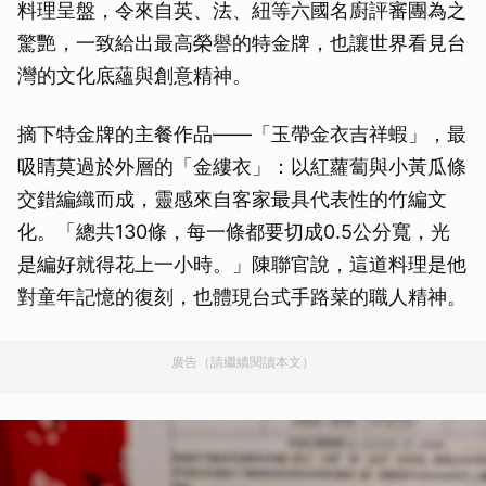
料理呈盤，令來自英、法、紐等六國名廚評審團為之
驚艷，一致給出最高榮譽的特金牌，也讓世界看見台
灣的文化底蘊與創意精神。
摘下特金牌的主餐作品——「玉帶金衣吉祥蝦」，最
吸睛莫過於外層的「金縷衣」：以紅蘿蔔與小黃瓜條
交錯編織而成，靈感來自客家最具代表性的竹編文
化。「總共130條，每一條都要切成0.5公分寬，光
是編好就得花上一小時。」陳聯官說，這道料理是他
對童年記憶的復刻，也體現台式手路菜的職人精神。
廣告（請繼續閱讀本文）