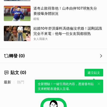
道奇止敗得靠他！山本由伸107球無失分
賽後曝身體狀況
鏡報
結婚10年舒淇爆料馮德倫沒求婚！認剛認識
完全不來電：他每一任女友我都很熟
女人我最大
轉發 (0)
貼文 (0)
建立貼文
最新
熱門
全新體驗！一鍵引用此內容，透過發布貼
文來輕鬆表達個人立場。