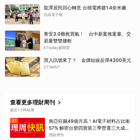
龍潭居民回心轉意 台積電將建1.4奈米廠
自由電子報
青安3.0難救買氣！ 台中新案推案量、交
易量雙雙腰斬
ETtoday新聞雲
買入訊號來了？ 金價短線反彈4300美元
CTWANT
查看更多理財周刊
最近1小時結果
01
南亞狂飆49個月高！AI電子材料占比衝
57% 解密台塑四寶第三季營運三大成長
曲線
理財周刊