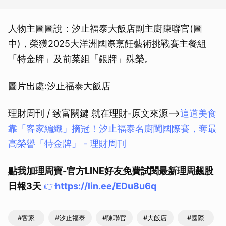
人物主圖圖說：汐止福泰大飯店副主廚陳聯官(圖
中)，榮獲2025大洋洲國際烹飪藝術挑戰賽主餐組
「特金牌」及前菜組「銀牌」殊榮。
圖片出處:汐止福泰大飯店
理財周刊 / 致富關鍵 就在理財-原文來源-->
這道美食
靠「客家編織」摘冠！汐止福泰名廚闖國際賽，奪最
高榮譽「特金牌」 - 理財周刊
點我加理周寶-官方LINE好友免費試閱最新理周飆股
日報3天
👉
https://lin.ee/EDu8u6q
#客家
#汐止福泰
#陳聯官
#大飯店
#國際