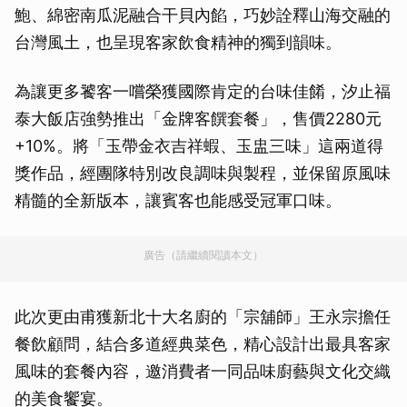
鮑、綿密南瓜泥融合干貝內餡，巧妙詮釋山海交融的
台灣風土，也呈現客家飲食精神的獨到韻味。
為讓更多饕客一嚐榮獲國際肯定的台味佳餚，汐止福
泰大飯店強勢推出「金牌客饌套餐」，售價2280元
+10%。將「玉帶金衣吉祥蝦、玉盅三味」這兩道得
獎作品，經團隊特別改良調味與製程，並保留原風味
精髓的全新版本，讓賓客也能感受冠軍口味。
廣告（請繼續閱讀本文）
此次更由甫獲新北十大名廚的「宗舖師」王永宗擔任
餐飲顧問，結合多道經典菜色，精心設計出最具客家
風味的套餐內容，邀消費者一同品味廚藝與文化交織
的美食饗宴。