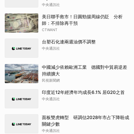
中央通訊社
美日聯手救市！日圓勁揚周線仍貶 分析
師：不排除再干預
CTWANT
台塑石化連兩週油價不調整
中央通訊社
中國減少依賴歐洲工業 德國對中貿易逆差
持續擴大
民視新聞網
印度近12年經濟年均成長6.1% 居G20之首
中央通訊社
面板雙虎轉型 研調估2028年市占下降盼成
關鍵少數
中央通訊社