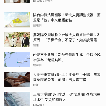
ETtoday星光雲
陽台內褲沾滿精液！新北人妻調監視器 驚
覺是「他」拿來磨蹭射精
鏡週刊
婆媳隔空撕破臉？台玻夫人還原長子離世2
原因 「手機千金」不忍了：如其說還需要
離開嗎？
鏡報
恐現三颱共舞！新熱帶低壓生成 最快今晚
增強為「琵鷺颱風」
鏡週刊
人妻拼事業拼到床上！丈夫見小王喊「無套
懷孕讓老公養」崩潰：男人真可憐
取消
鏡報
三峽大壩開13孔排洪 下游慘遭殃! 多省泡在
洪水中 受災範圍擴大
Newtalk