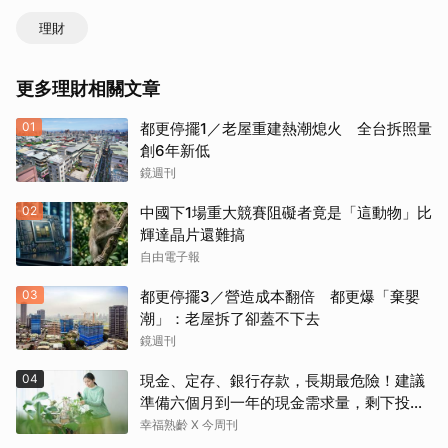
理財
更多理財相關文章
01
都更停擺1／老屋重建熱潮熄火 全台拆照量
創6年新低
鏡週刊
02
中國下1場重大競賽阻礙者竟是「這動物」比
輝達晶片還難搞
自由電子報
03
都更停擺3／營造成本翻倍 都更爆「棄嬰
潮」：老屋拆了卻蓋不下去
鏡週刊
04
現金、定存、銀行存款，長期最危險！建議
準備六個月到一年的現金需求量，剩下投資
這2個
幸福熟齡 X 今周刊