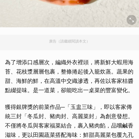
廣告（請繼續閱讀本文）
為了增添口感層次，編織外衣裡頭，將新鮮大蝦用海
苔、花枝漿層層包裹，整條捲起後入籠炊蒸。蔬果的
甜、海鮮的鮮，在高溫中交織滲透，再佐以客家桔醬
點綴提味。是一道菜，卻能吃出一桌菜的豐富變化。
獲得銀牌獎的前菜作品─「玉盅三味」，即以客家傳
統三封「冬瓜封、豬肉封、高麗菜封」為創意發想。
不僅將冬瓜與客家福菜結合，裹入豬肉餡，品嚐鹹香
滋味，更以田園蔬菜搭配海味：鮮甜高麗菜包覆九孔