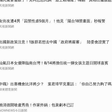
取消
民視新聞網
女街友遭4男「囚禁性虐5個月」！他見「陽台18禁畫面」秒報警
民視新聞網
出國新政策注意！1族群若想去中國「政府將嚴審」 陸委會證實了
民視新聞網
仙氣日本女優降臨南台灣！8/14將擔任統一獅女孩主題日開球嘉賓
民視新聞網
中職》出賽機會比洋將少？ 葉君璋罕見重話：「你自己努力夠了嗎
緯來體育新聞
賴清德開嗆盧秀燕！作家炸鍋：包衰劇本已訂
NOWNEWS今日新聞