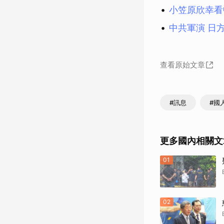
小笠原欣幸看
中共軍演 日
查看原始文章
#訊息
#國
更多國內相關文
01
02