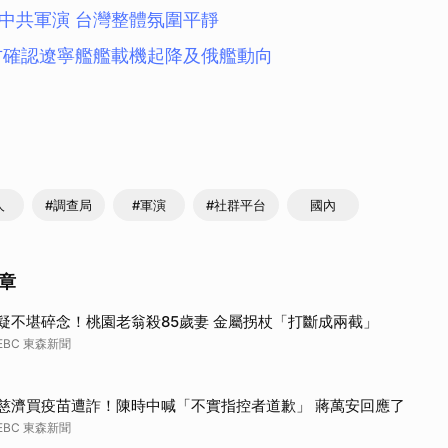
中共軍演 台灣整體氛圍平靜
方確認遼寧艦艦載機起降及俄艦動向
人
#調查局
#軍演
#社群平台
國內
章
疑不堪碎念！桃園老翁殺85歲妻 金屬拐杖「打斷成兩截」
EBC 東森新聞
慈濟買疫苗遭詐！陳時中喊「不實指控者道歉」 蔣萬安回應了
EBC 東森新聞