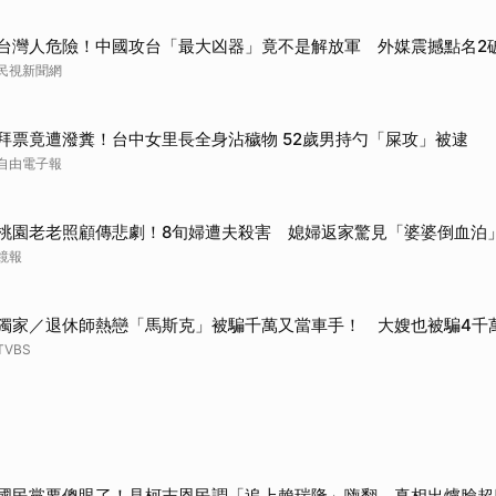
台灣人危險！中國攻台「最大凶器」竟不是解放軍 外媒震撼點名2
民視新聞網
拜票竟遭潑糞！台中女里長全身沾穢物 52歲男持勺「屎攻」被逮
自由電子報
桃園老老照顧傳悲劇！8旬婦遭夫殺害 媳婦返家驚見「婆婆倒血泊
鏡報
獨家／退休師熱戀「馬斯克」被騙千萬又當車手！ 大嫂也被騙4千
TVBS
國民黨要傻眼了！見柯志恩民調「追上賴瑞隆」嗨翻 真相出爐臉超