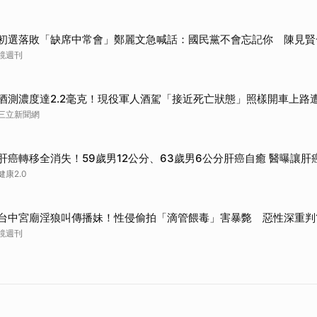
初選落敗「缺席中常會」鄭麗文急喊話：國民黨不會忘記你 陳見賢
鏡週刊
酒測濃度達2.2毫克！現役軍人酒駕「接近死亡狀態」照樣開車上路
三立新聞網
肝癌轉移全消失！59歲男12公分、63歲男6公分肝癌自癒 醫曝讓肝
健康2.0
台中宮廟淫狼叫傳播妹！性侵偷拍「滴管餵毒」害暴斃 惡性深重判
鏡週刊