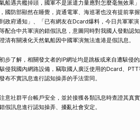
氣船遇共艦掉頭，國軍不是派遣力量應對怎麼毫無效果」
，國防部顯然在睡覺，資通電軍、海巡署也沒有提前掌握
到政府通知」、「已有網友在Dcard爆料，今日共軍軍
等配合中共軍演的錯假訊息，意圖同時對我國人發動認知
澄清有關液化天然氣船因中國軍演無法進港是假訊息。
初步了解，相關發文者的IP網址均是跳板或來自遭駭侵
駭侵我國內網路設備，竊取國人廣泛使用的Dcard、PT
發布不實訊息進行認知操弄的手法雷同。
注意社群平台帳戶安全，並於接獲各類訊息時查證其真實
錯假訊息進行認知操弄、擾亂社會安定。