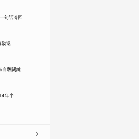
一句話冷回
遭勒退
癌自殺關鍵
14年半