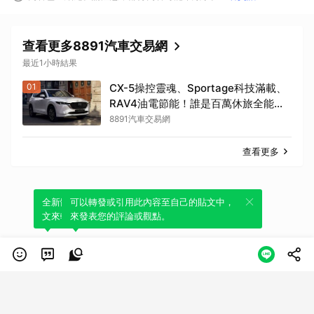
查看更多8891汽車交易網
最近1小時結果
01
CX-5操控靈魂、Sportage科技滿載、
RAV4油電節能！誰是百萬休旅全能
王？
8891汽車交易網
查看更多
全新體驗！一鍵引用此內容，透過發布貼
可以轉發或引用此內容至自己的貼文中，
文來輕鬆表達個人立場。
來發表您的評論或觀點。
類別
服務條款
隱私權政策
服務聲明