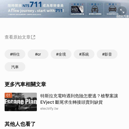
查看原始文章
#特仕
#cr
#全境
#系統
#影音
汽車
更多汽車相關文章
01
特斯拉充電時遇到危險怎麼逃？槍擊案讓
EVject 斷尾求生轉接頭賣到缺貨
electrify.tw
其他人也看了