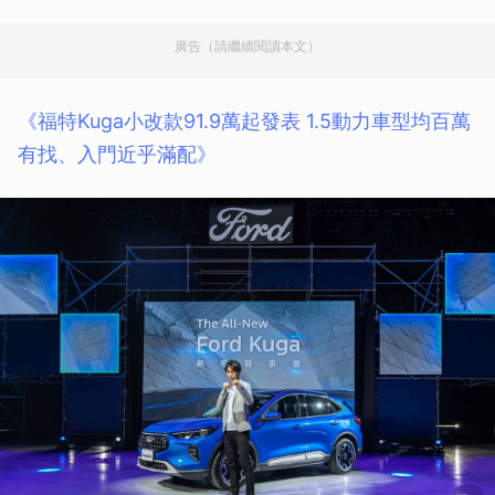
廣告（請繼續閱讀本文）
《福特Kuga小改款91.9萬起發表 1.5動力車型均百萬
有找、入門近乎滿配》