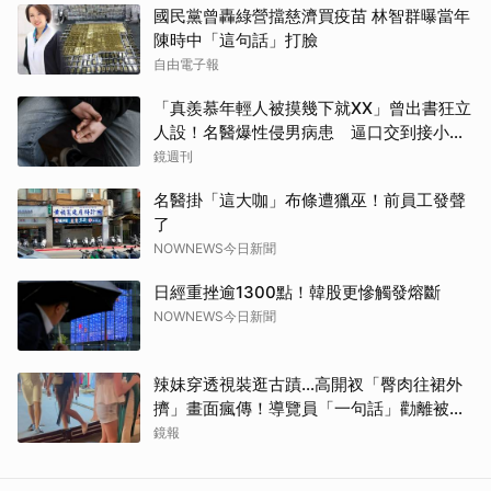
國民黨曾轟綠營擋慈濟買疫苗 林智群曝當年
陳時中「這句話」打臉
自由電子報
「真羨慕年輕人被摸幾下就XX」曾出書狂立
人設！名醫爆性侵男病患 逼口交到接小孩
鬧鐘響才停
鏡週刊
名醫掛「這大咖」布條遭獵巫！前員工發聲
了
NOWNEWS今日新聞
日經重挫逾1300點！韓股更慘觸發熔斷
NOWNEWS今日新聞
辣妹穿透視裝逛古蹟…高開衩「臀肉往裙外
擠」畫面瘋傳！導覽員「一句話」勸離被狂
讚
鏡報