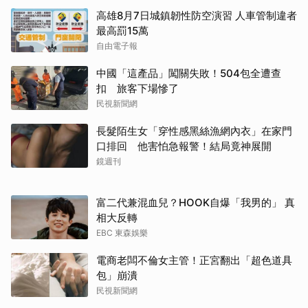
高雄8月7日城鎮韌性防空演習 人車管制違者
最高罰15萬
自由電子報
中國「這產品」闖關失敗！504包全遭查
扣 旅客下場慘了
民視新聞網
長髮陌生女「穿性感黑絲漁網內衣」在家門
口排回 他害怕急報警！結局竟神展開
鏡週刊
富二代兼混血兒？HOOK自爆「我男的」 真
相大反轉
EBC 東森娛樂
電商老闆不倫女主管！正宮翻出「超色道具
包」崩潰
民視新聞網