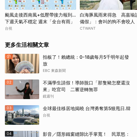
颱風走後西南風+低壓帶接力報到...
白海豚風雨來得急 高嘉瑜
下週天氣不穩定 週末「全台有雨」
備假」：會叫的狗不會咬人
台視
CTWANT
更多生活相關文章
01
拍板了！賴總統：0-18歲每月5千明年起發
放
EBC 東森新聞
02
不滿學生請假！導師脫口「那隻豬怎麼還沒
來」吃官司 二審逆轉無罪
鏡週刊
03
全球最佳移居地揭曉 台灣勇奪第5狠甩日.韓
台視
04
影音／隱形鐵窗縫隙比手掌寬！ 民眾怒：