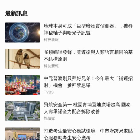
最新訊息
地球本身可成「巨型暗物質偵測器」，搜尋
神秘軸子與暗光子訊號
科技新報
雀類鳴唱發聲，竟遵循與人類語言相同的基
本結構原則
科技新報
中元普渡別只拜好兄弟！今年最大「補運招
財」機會 參拜禁忌曝
TVBS
飛航安全第一 桃園青埔置地廣場超高 國泰
人壽承諾全力配合拆除改善
觀傳媒
打造考生最安心應試環境 中市府跨局處貼
心服務助考生安心應考