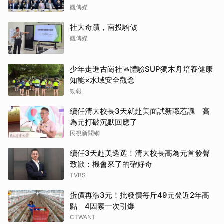
觀傳媒
社大奇蹟，南投驕傲
觀傳媒
少年走進古崗社區體驗SUP獨木舟培養健康
知能×水域安全觀念
勁報
續任清大校長3天就赴美面試新職惹議 高
為元打破沉默回應了
民視新聞網
續任3天赴美遴選！清大校長高為元首發聲
致歉：機會來了的確好奇
TVBS
蛋價再漲3元！批發價每斤49元登近2年高
點 4因素一次引爆
CTWANT