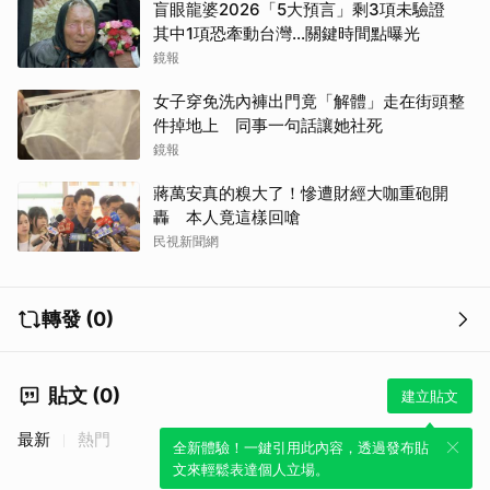
盲眼龍婆2026「5大預言」剩3項未驗證
其中1項恐牽動台灣...關鍵時間點曝光
鏡報
女子穿免洗內褲出門竟「解體」走在街頭整
件掉地上 同事一句話讓她社死
鏡報
蔣萬安真的糗大了！慘遭財經大咖重砲開
轟 本人竟這樣回嗆
民視新聞網
轉發 (0)
貼文 (0)
建立貼文
最新
熱門
全新體驗！一鍵引用此內容，透過發布貼
文來輕鬆表達個人立場。