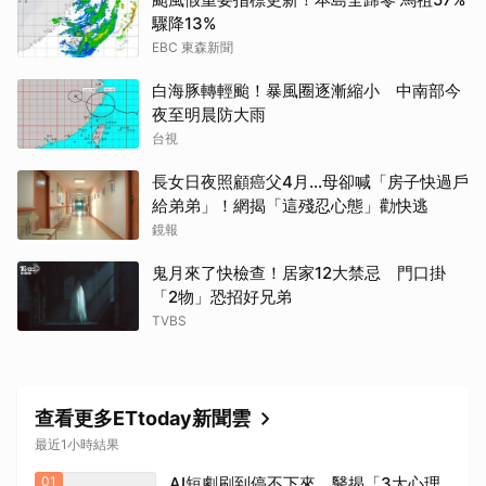
驟降13%
EBC 東森新聞
白海豚轉輕颱！暴風圈逐漸縮小 中南部今
夜至明晨防大雨
台視
長女日夜照顧癌父4月…母卻喊「房子快過戶
給弟弟」！網揭「這殘忍心態」勸快逃
鏡報
鬼月來了快檢查！居家12大禁忌 門口掛
「2物」恐招好兄弟
TVBS
查看更多ETtoday新聞雲
最近1小時結果
01
AI短劇刷到停不下來 醫揭「3大心理