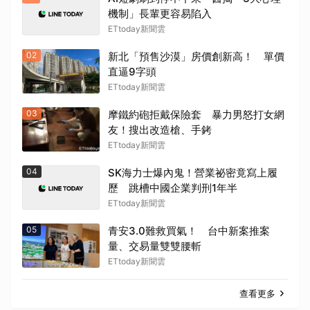
機制」長輩更容易陷入
ETtoday新聞雲
02
新北「預售沙漠」房價創新高！ 單價
直逼9字頭
ETtoday新聞雲
03
摩鐵約砲拒戴保險套 暴力男怒打女網
友！搜出改造槍、手銬
ETtoday新聞雲
04
SK海力士爆內鬼！營業祕密竟寫上履
歷 跳槽中國企業判刑1年半
ETtoday新聞雲
05
青安3.0難救買氣！ 台中新案推案
量、交易量雙雙腰斬
ETtoday新聞雲
查看更多