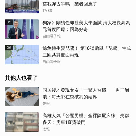
當我彈古箏嗎 業者回應了
TVBS
05
獨家》剛續任即赴美大學面試 清大校長高為
元首度回應：因為好奇
自由電子報
06
鯨魚轉生變琵鷺！ 第16號颱風「琵鷺」生成
三颱共舞畫面再現
自由電子報
其他人也看了
同居後才發現女友「一驚人習慣」 男子崩
潰：每天都在突破我的結界
鏡報
高雄人氣「公關男模」全裸陳屍床緣 失聯
多天！房東1直覺破門
太報