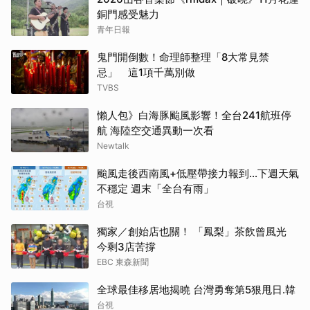
銅門感受魅力
青年日報
鬼門開倒數！命理師整理「8大常見禁
忌」 這1項千萬別做
TVBS
懶人包》白海豚颱風影響！全台241航班停
航 海陸空交通異動一次看
Newtalk
颱風走後西南風+低壓帶接力報到...下週天氣
不穩定 週末「全台有雨」
台視
獨家／創始店也關！ 「鳳梨」茶飲曾風光
今剩3店苦撐
EBC 東森新聞
全球最佳移居地揭曉 台灣勇奪第5狠甩日.韓
台視