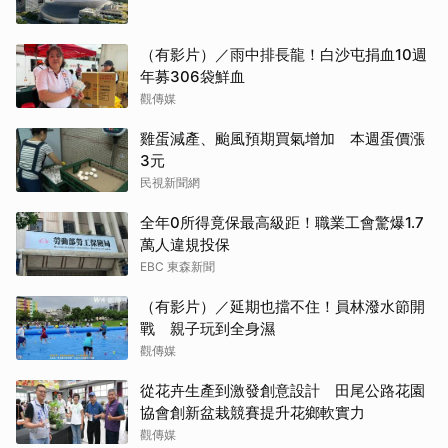
（有影片）／雨中排長龍！白沙屯捐血10週
年募306袋鮮血
觀傳媒
雞蛋減產、颱風預期買氣增加 本週蛋價漲
3元
民視新聞網
全年0所得竟保最高級距！職業工會驚爆1.7
萬人違規投保
EBC 東森新聞
（有影片）／延期也擋不住！員林潑水節開
戰 親子玩到全身濕
觀傳媒
從花卉生產到激發創意設計 田尾公路花園
協會創新盆栽競賽提升花鄉軟實力
觀傳媒