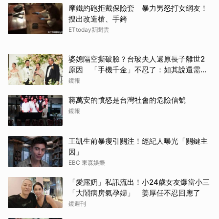
摩鐵約砲拒戴保險套 暴力男怒打女網友！
搜出改造槍、手銬
ETtoday新聞雲
婆媳隔空撕破臉？台玻夫人還原長子離世2
原因 「手機千金」不忍了：如其說還需要
離開嗎？
鏡報
蔣萬安的憤怒是台灣社會的危險信號
鏡報
王凱生前暴瘦引關注！經紀人曝光「關鍵主
因」
EBC 東森娛樂
「愛露奶」私訊流出！小24歲女友爆當小三
「大鬧病房氣孕婦」 姜厚任不忍回應了
鏡週刊