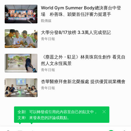
World Gym Summer Body總決賽台中登
場 朴善珠、穎樂首任評審力挺選手
觀傳媒
大學分發8/17放榜 3.3萬人完成登記
青年日報
《塵囂之外・駐足》林美珠寫生創作 看見自
然人文永恆風景
青年日報
杏華醫療拜會新北榮服處 提供優質就業機會
青年日報
全新體驗！一鍵引用此內容，透過發布貼
可以轉發或引用此內容至自己的貼文中，
文來輕鬆表達個人立場。
來發表您的評論或觀點。