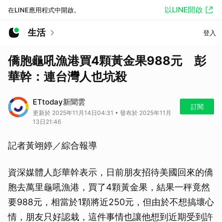
以LINE開啟
在LINE應用程式中開啟。
生活
登入
僑胞龜吼漁港買4顆黃金果988元 彭
華幹：連台灣人也坑殺
ETtoday新聞雲
訂閱
更新於 2025年11月14日04:31 • 發布於 2025年11月
13日21:46
記者黃翊婷／綜合報導
資深媒體人彭華幹表示，日前朋友招待美國回來的僑
胞去萬里龜吼漁港，買了4顆黃金果，結果一秤竟然
要988元，相當於1顆將近250元，但由於不想搞壞心
情，朋友只好認栽，這件事情也讓他想到近期受到許