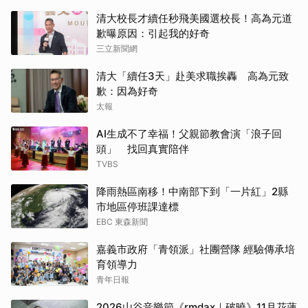
清大校長才續任秒飛美國選校長！高為元道
歉曝原因：引起我的好奇
三立新聞網
清大「續任3天」赴美求職挨轟 高為元致
歉：因為好奇
太報
AI生成不了幸福！父親節教會演「浪子回
頭」 找回真實陪伴
TVBS
降雨熱區南移！中南部下到「一片紅」2縣
市地區停班課達標
EBC 東森新聞
嘉義市政府「青領派」社團營隊 經驗傳承培
育領導力
青年日報
2026山谷音樂節《rmdax｜破曉》11月花蓮