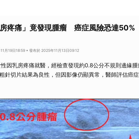
乳房疼痛」竟發現腫瘤 癌症風險恐達50%
1月19日18:59 • 發布於 2025年11月13日09:12
女性因乳房疼痛就醫，經檢查發現約0.8公分不規則邊緣
粗針切片結果為良性，但因影像仍顯異常，醫師評估癌症