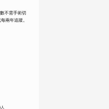
數不需手術切
或每兩年追蹤。
嚇人