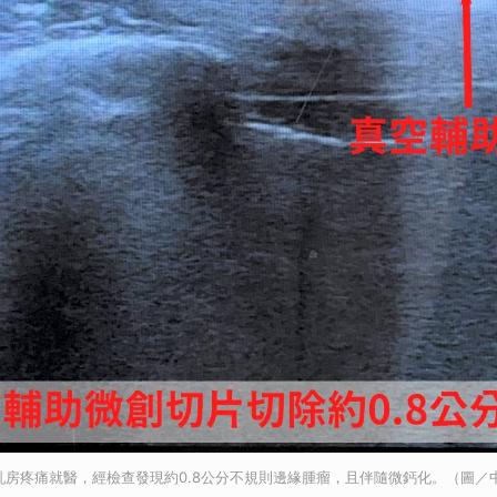
乳房疼痛就醫，經檢查發現約0.8公分不規則邊緣腫瘤，且伴隨微鈣化。（圖／