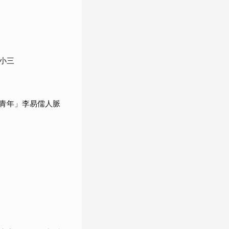
小三
青年」李易儒人脈