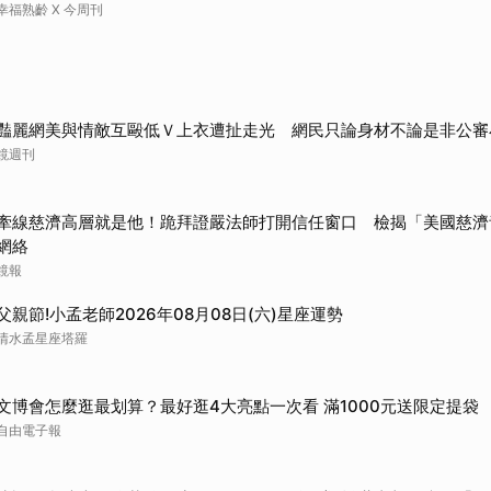
幸福熟齡 X 今周刊
豔麗網美與情敵互毆低Ｖ上衣遭扯走光 網民只論身材不論是非公審
鏡週刊
牽線慈濟高層就是他！跪拜證嚴法師打開信任窗口 檢揭「美國慈濟
網絡
鏡報
父親節!小孟老師2026年08月08日(六)星座運勢
清水孟星座塔羅
文博會怎麼逛最划算？最好逛4大亮點一次看 滿1000元送限定提袋
自由電子報