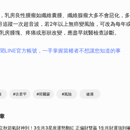
取消
，乳房良性腫瘤如纖維囊腫、纖維腺瘤大多不會惡化，多
月追蹤一次超音波，若2年以上無癌變風險，可改為每年
乳房腫塊、疼痛或形狀改變，應盡早就醫檢查診斷。
聞LINE官方帳號，一手掌握當權者不想讓您知道的事
瘤
#古君平
#荷爾蒙
#風險
健康
章
立秋節氣財神到！3生肖3星座運勢翻紅 正偏財雙贏 1生肖財運強到