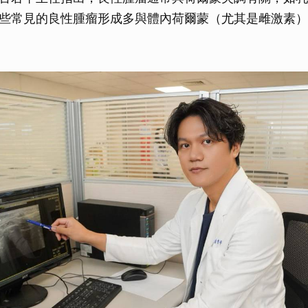
些常見的良性腫瘤形成多與體內荷爾蒙（尤其是雌激素）