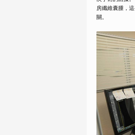
房纖維囊腫，這
關。