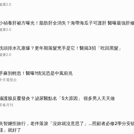
健康2.0
小禎養肝祕方曝光！脂肪肝全消失？海帶海瓜子可護肝 醫曝最強肝
健康2.0
洗頭排水孔塞爆？更年期落髮兇手是它！醫揭3招「吃回黑髮」
健康2.0
手麻別輕忽！醫曝1情況恐是中風前兆
中天電視台
攝護腺反覆發炎？泌尿醫點名「5大原因」 很多男人天天做
常春月刊
失智嬤拒旅行，老伴落淚「沒妳就沒意思了」…照顧者必修2學分安
樣」就好了