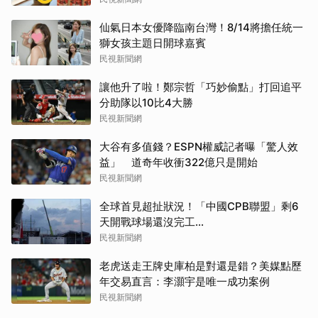
仙氣日本女優降臨南台灣！8/14將擔任統一
獅女孩主題日開球嘉賓
民視新聞網
讓他升了啦！鄭宗哲「巧妙偷點」打回追平
分助隊以10比4大勝
民視新聞網
大谷有多值錢？ESPN權威記者曝「驚人效
益」 道奇年收衝322億只是開始
民視新聞網
全球首見超扯狀況！「中國CPB聯盟」剩6
天開戰球場還沒完工...
民視新聞網
老虎送走王牌史庫柏是對還是錯？美媒點歷
年交易直言：李灝宇是唯一成功案例
民視新聞網