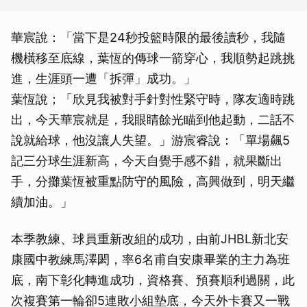
華宸說：「當下是24秒投籃時限的最後讀秒，我隨
機橫移至底線，葉恆的傳球一箭穿心，我順勢起跳挑
進，生涯頭一遭「拆彈」成功。」
葉恆說；「欣見我被對手針對性緊守時，隊友適時跳
出，今天華宸就是，我眼睛餘光瞄到他起動，二話不
說就給球，他沒讓人失望。」游宸睿說：「單場飆5
記三分球生涯新高，今天自覺手感不錯，就果斷出
手，分攤葉恆被重點防守的風險，高興做到，明天繼
續加油。」
本季教練、球員重新改組的成功，由前JHBL新北安
康國中教練馬澤閎，率6名甫自安康畢業的主力為班
底，南下彰化轉進成功，資格賽、預賽順利過關，此
次複賽第一輪卻5連敗小組墊底，今天外卡賽又一戰