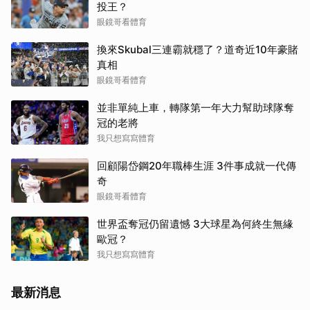
投王？
眼鏡哥看體育
換來Skubal三連霸就穩了？道奇近10年豪賭
真相
眼鏡哥看體育
並非單純上車，轉隊第一年大力幫助球隊奪
冠的老將
我只想寫寫體育
回顧陽岱鋼20年職棒生涯 3件事成就一代傳
奇
眼鏡哥看體育
世界盃奪冠仍留遺憾 3大球星為何終生無緣
歐冠？
我只想寫寫體育
最新消息