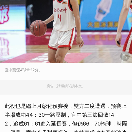
宜中葉恆4球拿22分。
廣告（請繼續閱讀本文）
此役也是繼上月彰化預賽後，雙方二度遭遇，預賽上
半場成功44：30一路壓制，宜中第三節回敬14：
2，追成61：61進入延長賽，但仍66：70輸球，時隔