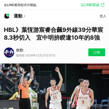
以LINE開啟
在LINE應用程式中開啟。
運動
登入
HBL》葉恆游宸睿合飆9外線39分華宸
8.3秒切入 宜中明拚睽違10年的8強
敢動
訂閱
發布於 2024年12月27日15:15