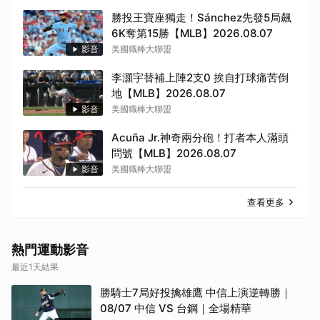
勝投王寶座獨走！Sánchez先發5局飆
6K奪第15勝【MLB】2026.08.07
影音
美國職棒大聯盟
李灝宇替補上陣2支0 挨自打球痛苦倒
地【MLB】2026.08.07
影音
美國職棒大聯盟
Acuña Jr.神奇兩分砲！打者本人滿頭
問號【MLB】2026.08.07
影音
美國職棒大聯盟
查看更多
熱門運動影音
最近1天結果
勝騎士7局好投擒雄鷹 中信上演逆轉勝｜
08/07 中信 VS 台鋼｜全場精華