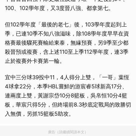
100、102學年度，又3度晉八強、都拿第七。
但102學年度「最後的老七」後，103學年度起到上
季，已連10季不知八強滋味，除108學年度早早在資
格賽最後驟死賽輸給東泰，無緣預賽，另9季至少都
殺晉預或複賽，含上述110至上季112學年度，連3季
止於複賽外卡賽第一輪。
宜中三分球39投中11，4人得分上雙，「一哥」葉恆
4球拿22分，本季HBL嘗鮮的游宸睿5球新高17分、
連兩度上雙，黃謝宗岱10分8籃板，吳帛恒10分4籃
板，華宸只得5分，但終場前8.3秒底定戰局的致勝切
入無價，另抓15籃板5助攻。
廣告（請繼續閱讀本文）