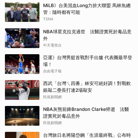
MiLB》台美混血Long力拚大聯盟 馬林魚總
管：隨時都有可能
TSNA
NBA球星克拉克過世 法醫證實死於毒品意
外
中天電視台
亞運》台灣男籃首戰對手出爐 代表團最早登
場！
自由電子報
西武「台灣ㄟ四番」林安可絕好調！對戰軟
銀敲二壘長打連2場敲安
民視新聞網
NBA灰熊前鋒Brandon Clarke猝逝 法醫
證實死於毒品意外
民視新聞網
台灣旅日名將陽岱鋼「生涯最終戰」公布時