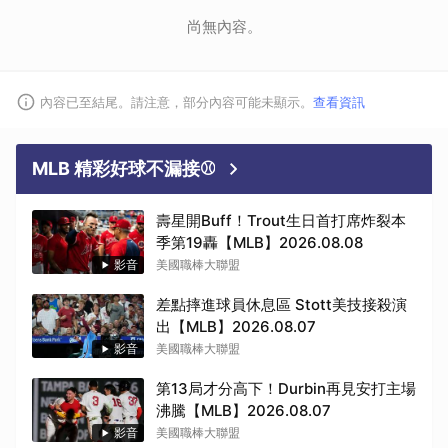
尚無內容。
內容已至結尾。請注意，部分內容可能未顯示。
查看資訊
MLB 精彩好球不漏接⚾
壽星開Buff！Trout生日首打席炸裂本
季第19轟【MLB】2026.08.08
影音
美國職棒大聯盟
差點摔進球員休息區 Stott美技接殺演
出【MLB】2026.08.07
影音
美國職棒大聯盟
第13局才分高下！Durbin再見安打主場
沸騰【MLB】2026.08.07
影音
美國職棒大聯盟