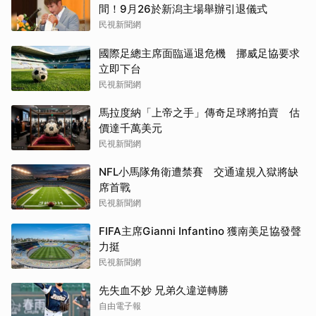
間！9月26於新潟主場舉辦引退儀式
民視新聞網
國際足總主席面臨逼退危機 挪威足協要求
立即下台
民視新聞網
馬拉度納「上帝之手」傳奇足球將拍賣 估
價達千萬美元
民視新聞網
NFL小馬隊角衛遭禁賽 交通違規入獄將缺
席首戰
民視新聞網
FIFA主席Gianni Infantino 獲南美足協發聲
力挺
民視新聞網
先失血不妙 兄弟久違逆轉勝
自由電子報