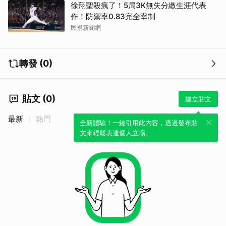
徐翔聖殺瘋了！5局3K無失分繳生涯代表
作！防禦率0.83完全宰制
民視新聞網
轉發 (0)
貼文 (0)
建立貼文
最新
熱門
全新體驗！一鍵引用此內容，透過發布貼
文來輕鬆表達個人立場。
取消