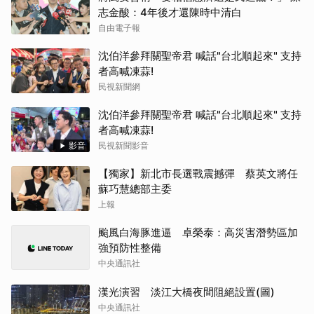
志金酸：4年後才還陳時中清白
自由電子報
沈伯洋參拜關聖帝君 喊話"台北順起來" 支持
者高喊凍蒜!
民視新聞網
沈伯洋參拜關聖帝君 喊話"台北順起來" 支持
者高喊凍蒜!
影音
民視新聞影音
【獨家】新北市長選戰震撼彈 蔡英文將任
蘇巧慧總部主委
上報
颱風白海豚進逼 卓榮泰：高災害潛勢區加
強預防性整備
中央通訊社
漢光演習 淡江大橋夜間阻絕設置(圖)
中央通訊社