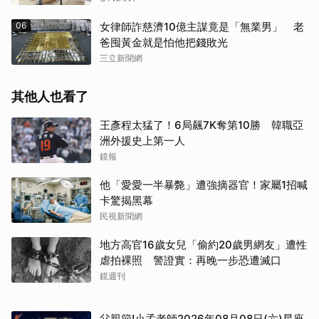
06
女律師詐慈濟10億主謀竟是「無業男」 老
爸囤黃金就是怕他把錢敗光
三立新聞網
其他人也看了
王彥程太猛了！6局飆7K奪第10勝 韓職亞
洲外援史上第一人
鏡報
他「愛愛一半暴斃」遭強摘器官！家屬1招喊
卡驚揭黑幕
民視新聞網
地方高官16歲女兒「偷約20歲男網友」遭性
虐拍裸照 警證實：再晚一步恐遭滅口
鏡週刊
父親節!小孟老師2026年08月08日(六)星座