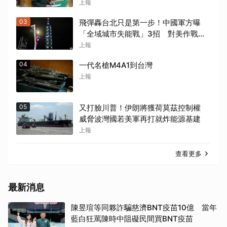
殺
上報
03
飛彈轟台北只是第一步！中國軍方曝
「全域城市失能戰」3招 對美作戰也
適用
上報
04
一代名槍M4A1到台灣
上報
05
又打臉川普！伊朗將獲荷莫茲控制權
威脅波灣國若美軍再打就炸能源基建
上報
查看更多
最新消息
陳昱瑄等同夥詐騙慈濟BNT疫苗10億 當年
藍白狂罵陳時中阻礙民間買BNT疫苗