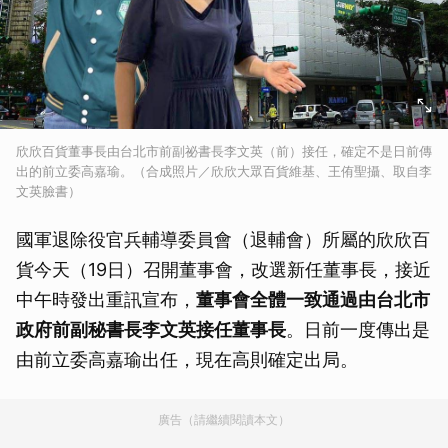
欣欣百貨董事長由台北市前副祕書長李文英（前）接任，確定不是日前傳
出的前立委高嘉瑜。（合成照片／欣欣大眾百貨維基、王侑聖攝、取自李
文英臉書）
國軍退除役官兵輔導委員會（退輔會）所屬的欣欣百
貨今天（19日）召開董事會，改選新任董事長，接近
中午時發出重訊宣布，
董事會全體一致通過由台北市
政府前副秘書長李文英接任董事長
。日前一度傳出是
由前立委高嘉瑜出任，現在高則確定出局。
廣告（請繼續閱讀本文）