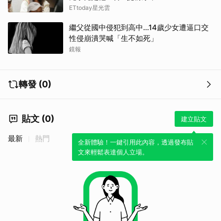
ETtoday星光雲
繼父從國中侵犯到高中…14歲少女遭逼口交
性侵崩潰哭喊「生不如死」
鏡報
轉發 (0)
貼文 (0)
建立貼文
最新
熱門
全新體驗！一鍵引用此內容，透過發布貼
文來輕鬆表達個人立場。