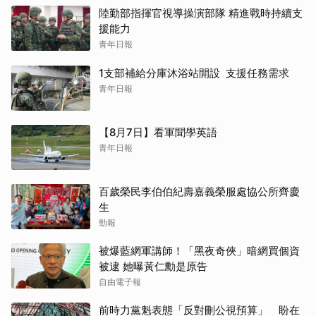
陸勤部指揮官視導操演部隊 精進戰時持續支
援能力
青年日報
1支部補給分庫沐浴站開設 支援任務需求
青年日報
【8月7日】看軍聞學英語
青年日報
百歲榮民李伯伯紀壽嘉義榮服處協公所齊慶
生
勁報
被爆藍網軍講師！「黑夜奇俠」暗網買個資
被逮 她曝黃仁勳是原告
自由電子報
前時力黨魁表態「反對刪公視預算」 盼在