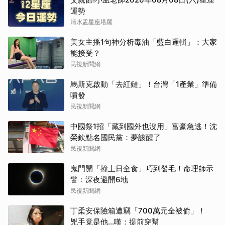
運勢
清水孟星座塔羅
美女主播1句神分析毒油「藍白邏輯」：大家
能接受？
民視新聞網
馬斯克啟動「去紅鏈」！台灣「1產業」準備
噴發
民視新聞網
中國祭1招「藏到國外也沒用」富豪急逃！沈
榮欽點名國民黨：夢該醒了
民視新聞網
鬼門開「撞上日全食」巧到發毛！命理師示
警：深夜避開6地
民視新聞網
丁柔安保險箱遭竊「700萬元全被偷」！
兇手竟是他...嘆：提前穿幫