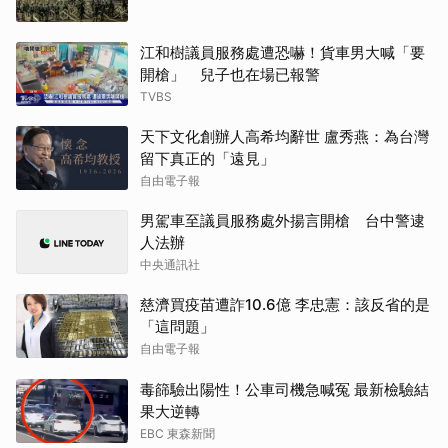
江和樹議員服務處遭恐嚇！貨車男大喊「要
開槍」 兒子也在場已報警
TVBS
天下文化創辦人高希均辭世 盧秀燕：為台灣
留下真正的「遠見」
自由電子報
男駕車至議員服務處外揚言開槍 台中警逮
人法辦
中央通訊社
慈濟買疫苗遭詐10.6億 李忠憲：該反省的是
「這問題」
自由電子報
毒篩驗出陽性！公車司機急喊冤 最新檢驗結
果大逆轉
EBC 東森新聞