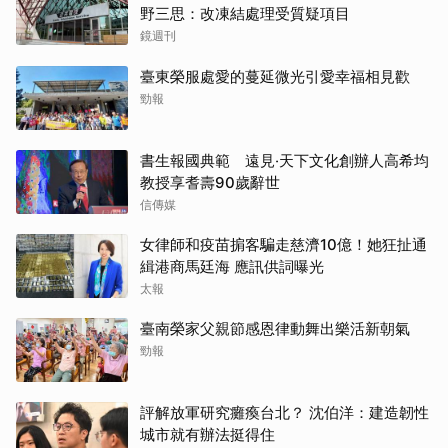
野三思：改凍結處理受質疑項目
鏡週刊
臺東榮服處愛的蔓延微光引愛幸福相見歡
勁報
書生報國典範 遠見‧天下文化創辦人高希均
教授享耆壽90歲辭世
信傳媒
女律師和疫苗掮客騙走慈濟10億！她狂扯通
緝港商馬廷海 應訊供詞曝光
太報
臺南榮家父親節感恩律動舞出樂活新朝氣
勁報
評解放軍研究癱瘓台北？ 沈伯洋：建造韌性
城市就有辦法挺得住