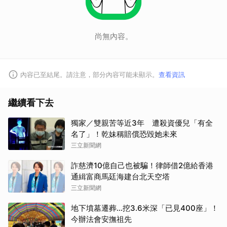
尚無內容。
內容已至結尾。請注意，部分內容可能未顯示。
查看資訊
繼續看下去
獨家／雙親苦等近3年 遭殺資優兒「有全
名了」！乾妹稱賠償恐毀她未來
三立新聞網
詐慈濟10億自己也被騙！律師借2億給香港
通緝富商馬廷海建台北天空塔
三立新聞網
地下墳墓遷葬…挖3.6米深「已見400座」！
今辦法會安撫祖先