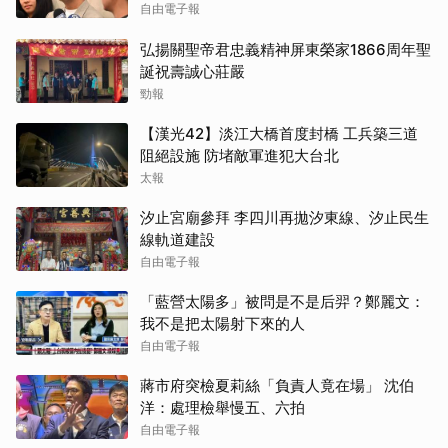
自由電子報
弘揚關聖帝君忠義精神屏東榮家1866周年聖
誕祝壽誠心莊嚴
勁報
【漢光42】淡江大橋首度封橋 工兵築三道
阻絕設施 防堵敵軍進犯大台北
太報
汐止宮廟參拜 李四川再拋汐東線、汐止民生
線軌道建設
自由電子報
「藍營太陽多」被問是不是后羿？鄭麗文：
我不是把太陽射下來的人
自由電子報
蔣市府突檢夏莉絲「負責人竟在場」 沈伯
洋：處理檢舉慢五、六拍
自由電子報