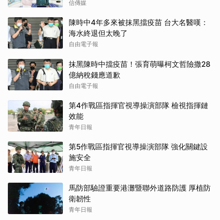
信傳媒
陳時中4年多來被抹黑擋疫苗 台大名醫嘆：
海水終退但太晚了
自由電子報
抹黑陳時中擋疫苗！張育萌曝柯文哲險撒28
億納稅錢應道歉
自由電子報
第4作戰區指揮官視導操演部隊 檢視指揮鏈
效能
青年日報
第5作戰區指揮官視導操演部隊 強化關鍵設
施安全
青年日報
馬防部驗證重要港灘暨聯外道路防護 厚植防
衛韌性
青年日報