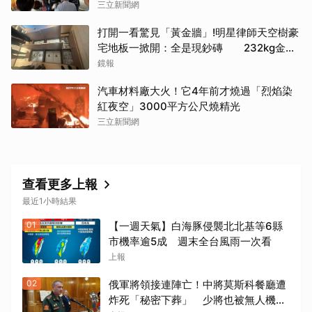
三立新聞網
打開一看驚見「黃金牆」!明星律師天空樹豪
宅地板一掀開：全是現鈔磚 232kg金山
震撼影像曝
鏡報
汽車材料廠大火！它4年前才燒過「烈焰染
紅夜空」3000平方公尺燒精光
三立新聞網
取消
查看更多上報
最近1小時結果
01
【一週天氣】白海豚侵襲北北基等6縣
市機率逾5成 週末全台風雨一次看
上報
02
俄軍將領接連陣亡！中將莫斯科餐廳遭
炸死「秘密下葬」 少將也被無人機擊