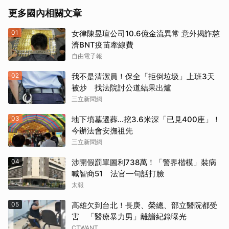
更多國內相關文章
01
女律陳昱瑄公司10.6億金流異常 意外揭詐慈
濟BNT疫苗牽線費
自由電子報
02
我不是清潔員！保全「拒倒垃圾」上班3天
被炒 找法院討公道結果出爐
三立新聞網
03
地下墳墓遷葬…挖3.6米深「已見400座」！
今辦法會安撫祖先
三立新聞網
04
涉開假罰單圖利738萬！「警界楷模」裝病
喊智商51 法官一句話打臉
太報
05
高雄欠到台北！長庚、榮總、部立醫院都受
害 「醫療暴力男」離譜紀錄曝光
CTWANT