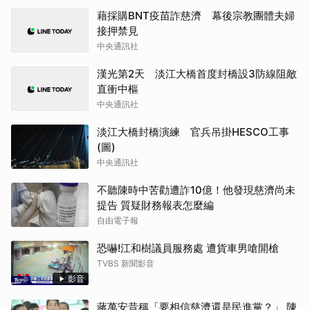
藉採購BNT疫苗詐慈濟 幕後宗教團體夫婦
接押禁見
中央通訊社
漢光第2天 淡江大橋首度封橋設3防線阻敵
直衝中樞
中央通訊社
淡江大橋封橋演練 官兵吊掛HESCO工事
(圖)
中央通訊社
不聽陳時中苦勸遭詐10億！他發現慈濟尚未
提告 質疑財務報表怎麼編
自由電子報
恐嚇!江和樹議員服務處 遭貨車男嗆開槍
TVBS 新聞影音
影音
蔣萬安昔稱「要相信慈濟還是民進黨？」 陳