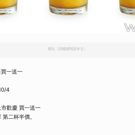
取消
廣告（請繼續閱讀本文）
翠買一送一
0/4
翠上市歡慶 買一送一
翡翠 第二杯半價。