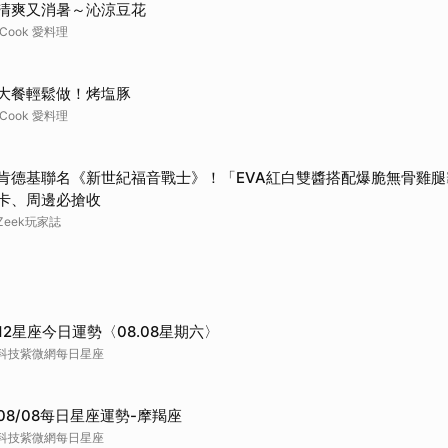
清爽又消暑～沁涼豆花
iCook 愛料理
大餐輕鬆做！烤塩豚
iCook 愛料理
肯德基聯名《新世紀福音戰士》！「EVA紅白雙醬搭配爆脆無骨雞
卡、周邊必搶收
Zeek玩家誌
12星座今日運勢〈08.08星期六〉
科技紫微網每日星座
08/08每日星座運勢-摩羯座
科技紫微網每日星座