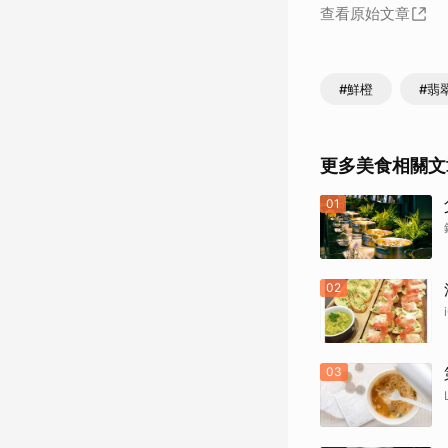
查看原始文章
#鮮橙
#翡
更多美食相關文
01
02
03