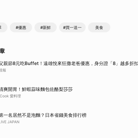
翠
#優惠
#新鮮
#買一送一
美食
章
父親節8元吃Buffet！遠雄悅來狂撒老爸優惠，身分證「8」越多折
鏡報
清爽開胃！鮮蝦蒜味麵包佐酪梨莎莎
iCook 愛料理
第一名居然不是泡麵？日本省錢美食排行榜
LIVE JAPAN