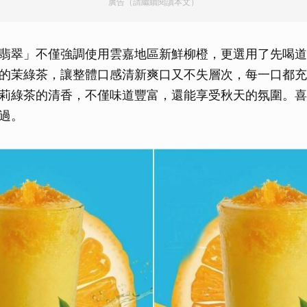
廣告（請繼續閱讀本文）
翡翠」不僅強調使用雲嘉地區新鮮柳橙，更選用了先喝道嚴
的茉綠茶，讓整體口感清新爽口又不失層次，每一口都充
莉綠茶的清香，不僅味道豐富，還能享受秋天的氛圍。喜
過。