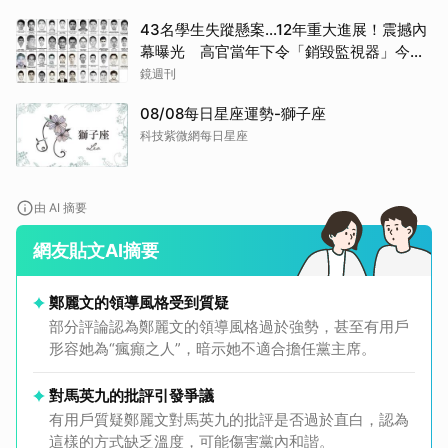
43名學生失蹤懸案...12年重大進展！震撼內
幕曝光 高官當年下令「銷毀監視器」今遭
逮
鏡週刊
08/08每日星座運勢-獅子座
科技紫微網每日星座
由 AI 摘要
網友貼文AI摘要
鄭麗文的領導風格受到質疑
部分評論認為鄭麗文的領導風格過於強勢，甚至有用戶
形容她為“瘋癲之人”，暗示她不適合擔任黨主席。
對馬英九的批評引發爭議
有用戶質疑鄭麗文對馬英九的批評是否過於直白，認為
這樣的方式缺乏溫度，可能傷害黨內和諧。