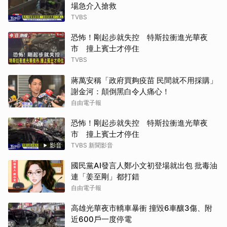
場急介入搶救
TVBS
恐怖！剛起步就失控 特斯拉衝進光華夜
市 撞上賓士才停住
TVBS
蔣萬安稱「政府買夠疫苗 民間就不用採購」
謝金河：顛倒黑白令人痛心！
自由電子報
恐怖！剛起步就失控 特斯拉衝進光華夜
市 撞上賓士才停住
影音
TVBS 新聞影音
國民黨AI發言人鄭小文初登場就出包 批毒油
連「姜至剛」都打錯
自由電子報
高雄光華夜市轎車暴衝 撞毀6車釀3傷、附
近600戶一度停電