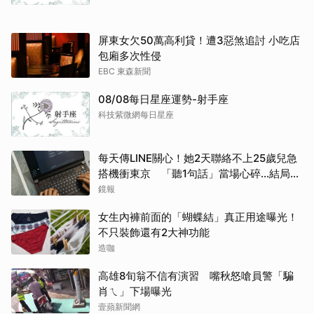
屏東女欠50萬高利貸！遭3惡煞追討 小吃店
包廂多次性侵
EBC 東森新聞
08/08每日星座運勢-射手座
科技紫微網每日星座
每天傳LINE關心！她2天聯絡不上25歲兒急
搭機衝東京 「聽1句話」當場心碎...結局看
哭網
鏡報
女生內褲前面的「蝴蝶結」真正用途曝光！
不只裝飾還有2大神功能
造咖
高雄8旬翁不信有演習 嘴秋怒嗆員警「騙
肖ㄟ」下場曝光
壹蘋新聞網