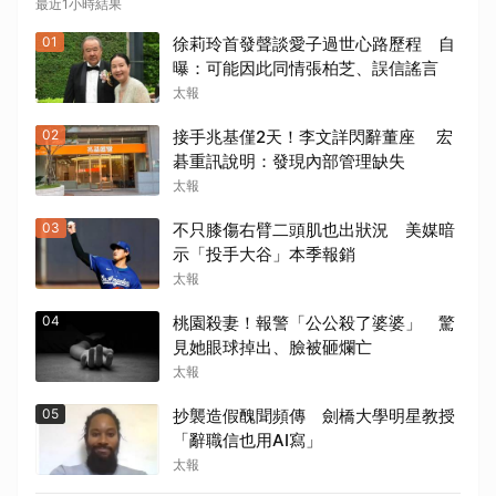
最近1小時結果
01
徐莉玲首發聲談愛子過世心路歷程 自
曝：可能因此同情張柏芝、誤信謠言
太報
02
接手兆基僅2天！李文詳閃辭董座 宏
碁重訊說明：發現內部管理缺失
太報
03
不只膝傷右臂二頭肌也出狀況 美媒暗
示「投手大谷」本季報銷
太報
04
桃園殺妻！報警「公公殺了婆婆」 驚
見她眼球掉出、臉被砸爛亡
太報
05
抄襲造假醜聞頻傳 劍橋大學明星教授
「辭職信也用AI寫」
太報