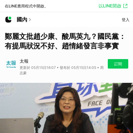
以LINE開啟
在LINE應用程式中開啟。
國內
登入
鄭麗文批趙少康、酸馬英九？國民黨：
有提馬狀況不好、趙情緒發言非事實
太報
訂閱
更新於 05月15日16:07 • 發布於 05月15日14:05 • 周
志豪