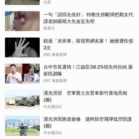
台視
一句「請回去坐好」 特教生持斷掃把戳女代
課老師眼睛大失血近失明
鏡週刊
錯過「末班車」留宿男網友家！ 她慘遭性侵
2次
EBC 東森新聞
台中市長選情！江啟臣38.2%領先何欣純 最
新民調曝
EBC 東森新聞
漢光演習 空軍賓士吉普車新竹基地亮相
(圖)
中央通訊社
漢光演習跑道搶修 捷羚防空飛彈低空防護
(圖)
中央通訊社