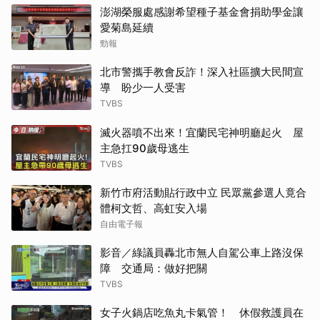
澎湖榮服處感謝希望種子基金會捐助學金讓
愛菊島延續
勁報
北市警攜手教會反詐！深入社區擴大民間宣
導 盼少一人受害
TVBS
滅火器噴不出來！宜蘭民宅神明廳起火 屋
主急扛90歲母逃生
TVBS
新竹市府活動貼行政中立 民眾黨參選人竟合
體柯文哲、高虹安入場
自由電子報
影音／綠議員轟北市無人自駕公車上路沒保
障 交通局：做好把關
TVBS
女子火鍋店吃魚丸卡氣管！ 休假救護員在