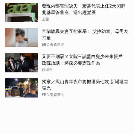
發現內部管理缺失 宏碁代表上任2天閃辭
兆基屋管董座、退出經營層
上報
宜蘭離異夫妻互控家暴！ 父摔幼童、母男友
打童
EBC 東森新聞
又要不副署？立院三讀藍白兒少未來帳戶
政院放話：將採必要憲政作為
鏡週刊
獨家／鳳山青年夜市將搬遷第七次 新場址首
曝光
EBC 東森新聞