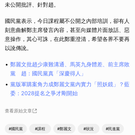
未公開批評、針對趙。
國民黨表示，今日課程屬不公開之內部培訓，卻有人
刻意曲解鄭主席發言內容，甚至向媒體片面放話、惡
意操作，其心可誅，在此鄭重澄清，希望各界不要再
以訛傳訛。
鄭麗文批趙少康難溝通、馬英九身體差、前主席敗
黨 趙：國民黨真「深慶得人」
黨版軍購案角力成鄭麗文黨內實力「照妖鏡」？藍
委：2028提名之爭才剛開始
查看原始文章
#國民黨
#課程
#鄭麗文
#狀況
#民進黨