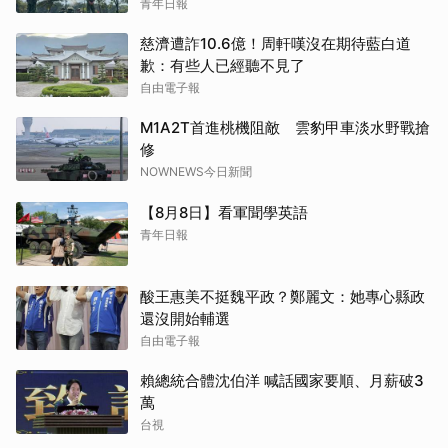
青年日報
慈濟遭詐10.6億！周軒嘆沒在期待藍白道
歉：有些人已經聽不見了
自由電子報
M1A2T首進桃機阻敵 雲豹甲車淡水野戰搶
修
NOWNEWS今日新聞
【8月8日】看軍聞學英語
青年日報
酸王惠美不挺魏平政？鄭麗文：她專心縣政
還沒開始輔選
自由電子報
賴總統合體沈伯洋 喊話國家要順、月薪破3
萬
台視