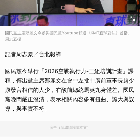
國民黨主席鄭麗文今參與國民黨Youtube頻道《KMT直球對決》首播。
周志豪攝
記者周志豪／台北報導
國民黨今舉行「2026空戰執行力-三組培訓計畫」課
程，傳出黨主席鄭麗文在會中左批中廣前董事長趙少
康發言相信的人少，右酸前總統馬英九身體差。國民
黨晚間嚴正澄清，表示相關內容多有扭曲、誇大與誤
導，與事實不符。
廣告（請繼續閱讀本文）