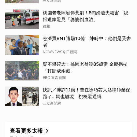
三立新聞網
桃園老老照顧傳悲劇！8旬婦遭夫殺害 媳
婦返家驚見「婆婆倒血泊」
鏡報
慈濟買BNT遭騙10億 陳時中：他們是受害
者
NOWNEWS今日新聞
疑不堪碎念！桃園老翁殺85歲妻 金屬拐杖
「打斷成兩截」
EBC 東森新聞
快訊／涉詐1.1億！曾任徐巧芯大姑律師棄保
跑了…媽也離境 桃檢發通緝
三立新聞網
查看更多太報