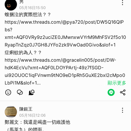
男
05月16日15:50
蝮捆泣的實際想法？？
https://www.threads.com/@pya720/post/DW5Q16QIP
bs?
xmt=AQF0VRy9z2uciZE0JMwnxwVYrM9MhFSV2f5o10
RyapTnZqz0J7GH8JYFo2zk9VwOad0Givo&slof=1
症痢蚊的為人？？
https://www.threads.com/@gracelin005/post/DW-
hdK4EcVu?xmt=AQF0LDOYPArtj-49z7fSGD-
ui92OUOC1iqFVnwm9tNO9eD1pRh5GuXE2bxI2cMpo0
LbPi1M&slof=1
顯示更多
https://www.facebook.com/share/r/1AvwPqGLKV/
政績台中攬 出事推中央？？
https://www.threads.com/@iamckaren/post/DYWnFVw
陳銀王
EW_m?
05月16日12:06
xmt=AQG0l4aGJBP1QCAzCoHRvVSzEcRmV_wMUXGq
鄭麗文：我還是竭盡一切維護他
qyK_I-om1RQ6D9frqK-pzToPq-GY8G51t9yg&slof=1
（馬英九）的體面。