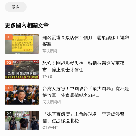
國內
更多國內相關文章
01
知名蛋塔豆漿店休半個月 霸氣讓移工返鄉
探親
華視新聞
02
恐怖！剛起步就失控 特斯拉衝進光華夜
市 撞上賓士才停住
TVBS
03
台灣人危險！中國攻台「最大凶器」竟不是
解放軍 外媒震撼點名2破口
民視新聞網
04
「兆基百億債」主角終現身 李建成涉背
信、侵占移送北檢
CTWANT