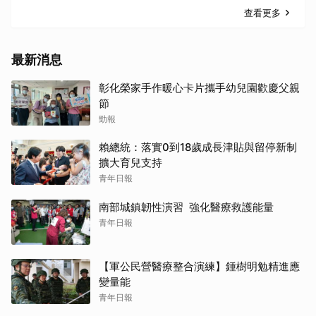
查看更多
最新消息
彰化榮家手作暖心卡片攜手幼兒園歡慶父親
節
勁報
賴總統：落實0到18歲成長津貼與留停新制
擴大育兒支持
青年日報
南部城鎮韌性演習 強化醫療救護能量
青年日報
【軍公民營醫療整合演練】鍾樹明勉精進應
變量能
青年日報