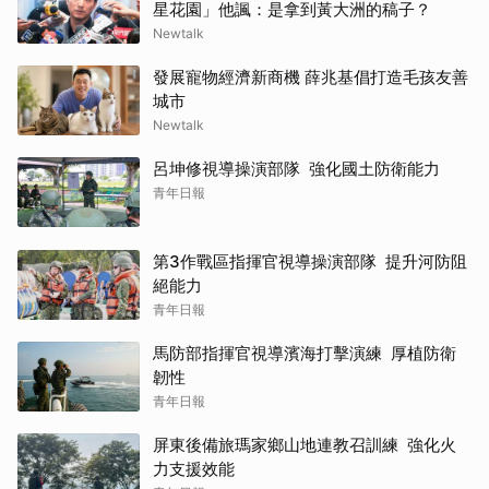
星花園」他諷：是拿到黃大洲的稿子？
Newtalk
發展寵物經濟新商機 薛兆基倡打造毛孩友善
城市
Newtalk
呂坤修視導操演部隊 強化國土防衛能力
青年日報
第3作戰區指揮官視導操演部隊 提升河防阻
絕能力
青年日報
馬防部指揮官視導濱海打擊演練 厚植防衛
韌性
青年日報
屏東後備旅瑪家鄉山地連教召訓練 強化火
力支援效能