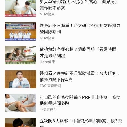
男人40歲後就力不從心？ 當心「糖尿病」
讓你硬不起來
NOW健康
瘦身針不只減重！台大研究證實具防癌潛力
登國際期刊
NOW健康
健檢無紅字卻心梗？壞膽固醇「暴露時間」
才是致命關鍵
Heho健康
醫起看／瘦瘦針不只幫助減重！台大研究：
罹癌風險下降4成
EBC 東森新聞
打自己的血修復關節？PRP非止痛藥 修復
機制需時間發酵
中天電視台
立秋防6大燥邪！中醫教你喝潤肺茶、按3穴