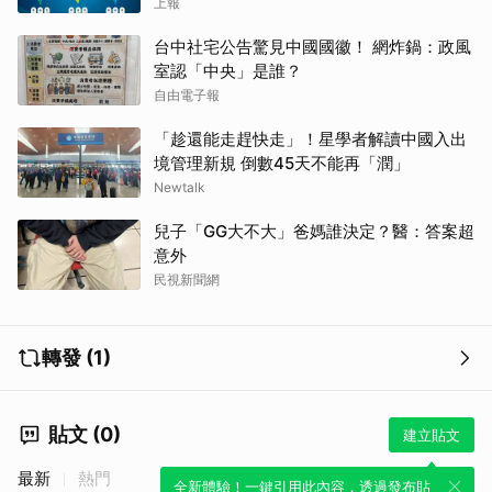
上報
台中社宅公告驚見中國國徽！ 網炸鍋：政風
室認「中央」是誰？
自由電子報
「趁還能走趕快走」！星學者解讀中國入出
境管理新規 倒數45天不能再「潤」
Newtalk
兒子「GG大不大」爸媽誰決定？醫：答案超
意外
民視新聞網
轉發 (1)
貼文 (0)
建立貼文
最新
熱門
全新體驗！一鍵引用此內容，透過發布貼