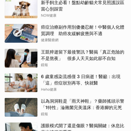
新手飼主必看！盤點幼齡貓犬常見照護誤區
當心別踩雷
NOW健康
癌症治療副作用別傻傻忍耐！中醫個人化體
質調理 助癌友緩解疲憊與不適
健康醫療網
王凱猝逝留下最後警訊？醫揭「真正危險的
不是熬夜」 很多人天天如此卻不自知
鏡報
6 歲童感染流感僅 3 日病逝！醫籲：出現
「這」些症狀別再等、快就醫
Heho健康
以為洞洞鞋是「雨天神鞋」？藥師搖頭示警
「1特性」淪黴菌完美溫床：香港腳的元兇
鏡報
護眼模式開了還是傷眼？醫揭關鍵：休息比