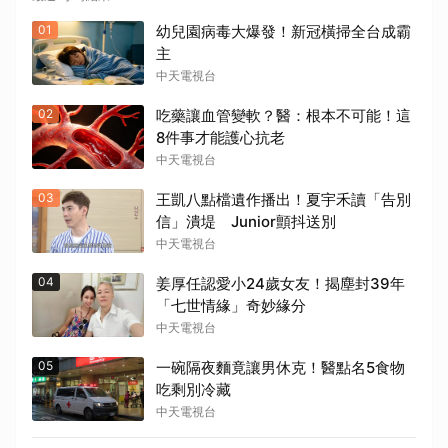
01
幼兒園病毒大爆發！新冠橫掃全台成霸
主
中天電視台
02
吃藥讓血管變軟？醫：根本不可能！這
8件事才能護心抗老
中天電視台
03
王凱八點檔遺作播出！夏宇禾讀「告別
信」潰堤 Junior顫抖送別
中天電視台
04
姜厚任認愛小24歲女友！揭塵封39年
「七世情緣」奇妙緣分
中天電視台
05
一碗隔夜麵竟讓男休克！醫點名5食物
吃剩別冷藏
中天電視台