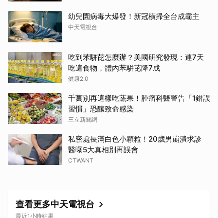
幼兒園病毒大爆發！新冠橫掃全台成霸主
中天電視台
吃到苯駢芘怎麼辦？美國研究發現：連7天
吃這食物，體內苯駢芘降7成
健康2.0
千萬別再這樣吃蔬果！腫瘤科醫警告「1錯誤
習慣」恐釀致命感染
三立新聞網
私密處長滿白色小顆粒！20歲男崩潰求診
醫曝5大真相別再誤會
CTWANT
查看更多中天電視台
最近1小時結果