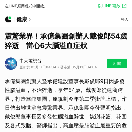
以LINE開啟
在LINE應用程式中開啟。
健康
登入
震驚業界！承億集團創辦人戴俊郎54歲
猝逝 當心6大腦溢血症狀
中天電視台
訂閱
更新於 05月11日04:04 • 發布於 05月11日04:04
承億集團創辦人暨承億建設董事長戴俊郎9日因多發
性腦溢血，不治猝逝，享年54歲。戴俊郎從建商跨
界，打造旅館集團，原規劃今年第二季掛牌上櫃，昨
日傳出離世消息震驚業界。承億集團今發聲明指出，
戴俊郎董事長因多發性腦溢血辭世，婉謝花籃、花圈
及各式致贈。醫師指出，高血壓是腦溢血最重要的危