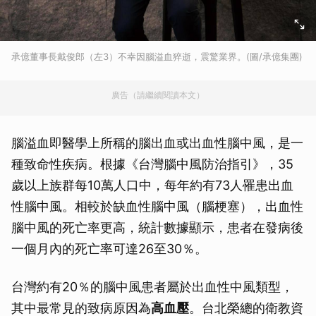
承億董事長戴俊郎（左3）不幸因腦溢血猝逝，震驚業界。(圖/承億集團)
廣告（請繼續閱讀本文）
腦溢血即醫學上所稱的腦出血或出血性腦中風，是一
種致命性疾病。根據《台灣腦中風防治指引》，35
歲以上族群每10萬人口中，每年約有73人罹患出血
性腦中風。相較於缺血性腦中風（腦梗塞），出血性
腦中風的死亡率更高，統計數據顯示，患者在發病後
一個月內的死亡率可達26至30％。
台灣約有20％的腦中風患者屬於出血性中風類型，
其中最常見的致病原因為
高血壓
。台北榮總的衛教資