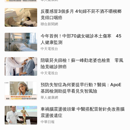
反覆感冒3個多月 4旬婦不菸不酒不嚼檳榔
竟得口咽癌
聯合新聞網
今年首例！中部70歲女確診本土傷寒 45
人健康監測
中天電視台
陪吸菸夫篩檢！蘇一峰勸老婆也檢查 零風
險竟確診肺癌
中天電視台
預防失智症為何要提早行動？醫揭：ApoE
基因檢測助提早看見失智風險
華人健康網
車禍腦震盪後頭暈 中醫搭配雷射針灸改善腦
震盪後遺症
中華日報