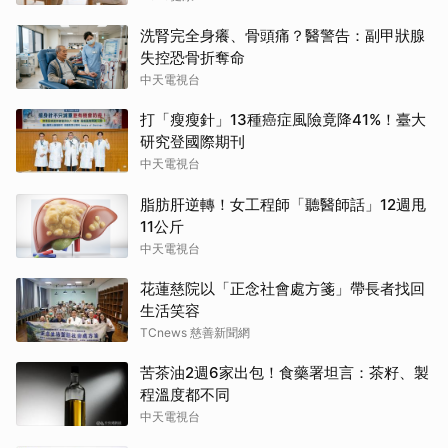
洗腎完全身癢、骨頭痛？醫警告：副甲狀腺
失控恐骨折奪命
中天電視台
打「瘦瘦針」13種癌症風險竟降41%！臺大
研究登國際期刊
中天電視台
脂肪肝逆轉！女工程師「聽醫師話」12週甩
11公斤
中天電視台
花蓮慈院以「正念社會處方箋」帶長者找回
生活笑容
TCnews 慈善新聞網
苦茶油2週6家出包！食藥署坦言：茶籽、製
程溫度都不同
中天電視台