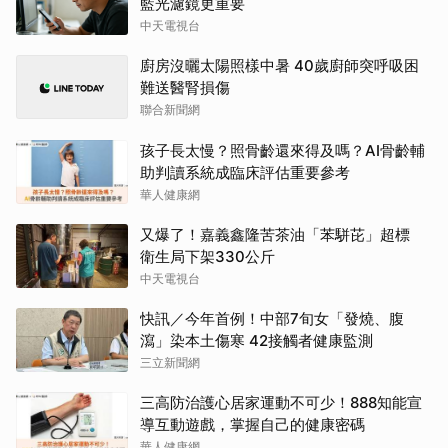
藍光濾鏡更重要
中天電視台
廚房沒曬太陽照樣中暑 40歲廚師突呼吸困
難送醫腎損傷
聯合新聞網
孩子長太慢？照骨齡還來得及嗎？AI骨齡輔
助判讀系統成臨床評估重要參考
華人健康網
又爆了！嘉義鑫隆苦茶油「苯駢芘」超標
衛生局下架330公斤
中天電視台
快訊／今年首例！中部7旬女「發燒、腹
瀉」染本土傷寒 42接觸者健康監測
三立新聞網
三高防治護心居家運動不可少！888知能宣
導互動遊戲，掌握自己的健康密碼
華人健康網