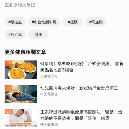
查看原始文章
#腦溢血
#出血性腦中風
#症狀
#高血壓
#死亡率
健康
更多健康相關文章
01
健康網》早餐吃錯秒變「台式安眠藥」 營養
師點名地雷3組合
自由電子報
02
幼兒園病毒大爆發！新冠橫掃全台成霸主
中天電視台
03
王凱猝逝掀起睡眠健康高度關注！醫籲：最
危險的不是熬夜，而是「這個」錯覺
華人健康網