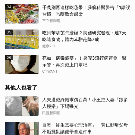
04
千萬別再這樣吃蔬果！腫瘤科醫警告「1錯誤
習慣」恐釀致命感染
三立新聞網
05
吃到苯駢芘怎麼辦？美國研究發現：連7天
吃這食物，體內苯駢芘降7成
健康2.0
06
宛如「病毒盛宴」！暑假3流行病齊發 醫
示警：再次戴上口罩吧
CTWANT
其他人也看了
人夫遭戴綠帽求償百萬！小王控人妻「跟多
人極樂」下場曝光
民視新聞網
自嘲「終生需要心理治療」 黃仁勳曝父母
不斷挑剔讓他學會這件事