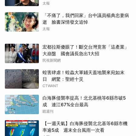
太報
「不痛了，我們回家」台中議員楊典忠妻病
逝 臉書深情發文追悼
太報
宏都拉斯傻眼了！斷交台灣竟害「這產業」
大崩盤 國會議長急出1大招
民視新聞網
蝗害肆虐！蝗蟲大軍鋪天蓋地襲來宛如末
日 網驚：聖經十災
CTWANT
白海豚侵襲率提高！北北基桃等6縣市破5
成 連江67%全台最高
鏡週刊
【一週天氣】白海豚侵襲北北基等6縣市機
率逾5成 週末全台風雨一次看