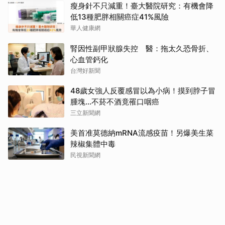
瘦身針不只減重！臺大醫院研究：有機會降
低13種肥胖相關癌症41%風險
華人健康網
腎因性副甲狀腺失控 醫：拖太久恐骨折、
心血管鈣化
台灣好新聞
48歲女強人反覆感冒以為小病！摸到脖子冒
腫塊...不菸不酒竟罹口咽癌
三立新聞網
美首准莫德納mRNA流感疫苗！另爆美生菜
辣椒集體中毒
民視新聞網