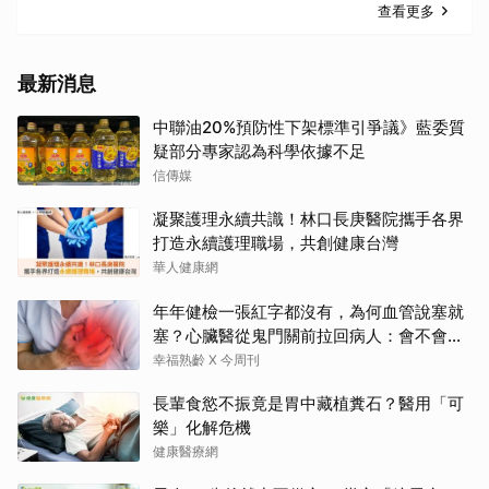
查看更多
最新消息
中聯油20%預防性下架標準引爭議》藍委質
疑部分專家認為科學依據不足
信傳媒
凝聚護理永續共識！林口長庚醫院攜手各界
打造永續護理職場，共創健康台灣
華人健康網
年年健檢一張紅字都沒有，為何血管說塞就
塞？心臟醫從鬼門關前拉回病人：會不會心
梗要看對數字
幸福熟齡 X 今周刊
長輩食慾不振竟是胃中藏植糞石？醫用「可
樂」化解危機
健康醫療網