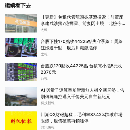
繼續看下去
【更新】包租代管龍頭兆基遭搜索！前董座
李建成涉挪7億揮霍、前妻閃出境 北檢今
約談
太報
台股下挫170點收44225點失守季線！周線
狂漲逾千點 股后川湖飆漲停
太報
台股跌170點收44225點 台積電小漲5元收
2370元
台視
AI 與量子運算重塑智慧無人機全新局勢，告
別傳統遙控邁入千億美元自主新紀元
科技新報
川湖Q2財報超猛，毛利率87.42%跌破市場
眼鏡，股價破萬再鎖漲停
財訊快報