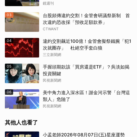
鏡週刊
03
台股頻傳違約交割！金管會研議祭新制 首
次違約恐改採「預收足額款券」
CTWANT
04
違約交割飆近100億！金管會擬祭鐵腕「犯1
次就圈存」 杜絕空手套白狼
三立新聞網
05
手握頭期款該「買房還是ETF」？吳淡如揭
投資關鍵
民視新聞網
06
美中角力進入深水區！謝金河示警「台灣這
類人」危險了
民視新聞網
其他人也看了
小孟老師2026年08月07日(五)星座運勢