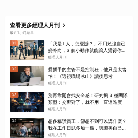
查看更多經理人月刊
最近1小時結果
01
「我是 I 人，怎麼辦？」不用勉強自己
變外向，3 個小動作就能讓人覺得你很
好聊
經理人月刊
02
愛插手的主管不是控制狂，他只是太害
怕！《透視職場冰山》讀後思考
經理人月刊
03
別再靠開會找安全感！研究揭 3 種團隊
類型：交辦對了，就不用一直追進度
經理人月刊
04
想多稱讚員工，卻想不到可以講什麼？
我在工作日誌多加一欄，讓讚美自己冒
出來
經理人月刊