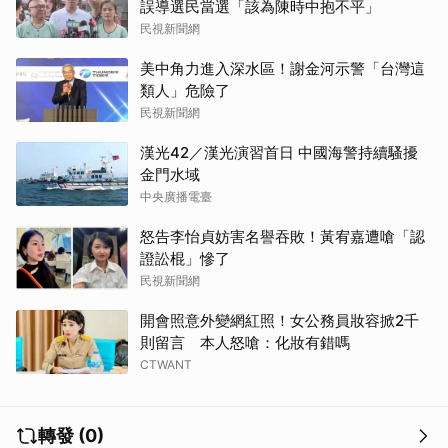
誤導選民當選「該為陳時中抱不平」
民視新聞網
美中角力進入深水區！謝金河示警「台灣這
類人」危險了
民視新聞網
漢光42／漢光演習首日 中國海警持續騷擾
金門水域
中央廣播電臺
怒告李怡貞妨害名譽吞敗！黃宥嘉遭嗆「認
證訟棍」慘了
民視新聞網
開會照意外變網紅照！女公務員妝容掀2千
則留言 本人怒嗆：化妝有錯嗎
CTWANT
轉發 (0)