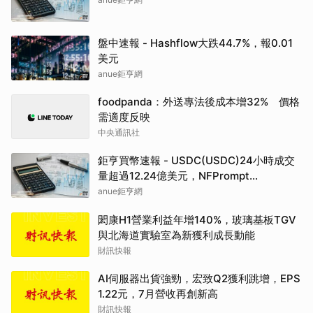
盤中速報 - Hashflow大跌44.7%，報0.01
美元
anue鉅亨網
foodpanda：外送專法後成本增32% 價格
需適度反映
中央通訊社
鉅亨買幣速報 - USDC(USDC)24小時成交
量超過12.24億美元，NFPrompt
Token(NFP)24小時漲幅達66.2%
anue鉅亨網
閎康H1營業利益年增140%，玻璃基板TGV
與北海道實驗室為新獲利成長動能
財訊快報
AI伺服器出貨強勁，宏致Q2獲利跳增，EPS
1.22元，7月營收再創新高
財訊快報