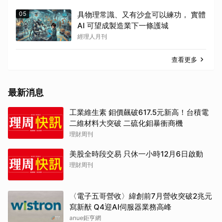
05
具物理常識、又有沙盒可以練功， 實體
AI 可望成製造業下一條護城
經理人月刊
查看更多
最新消息
工業維生素 鉬價飆破617.5元新高！台積電
二維材料大突破 二硫化鉬暴衝商機
理財周刊
美股全時段交易 只休一小時12月6日啟動
理財周刊
〈電子五哥營收〉緯創前7月營收突破2兆元
寫新猷 Q4迎AI伺服器業務高峰
anue鉅亨網