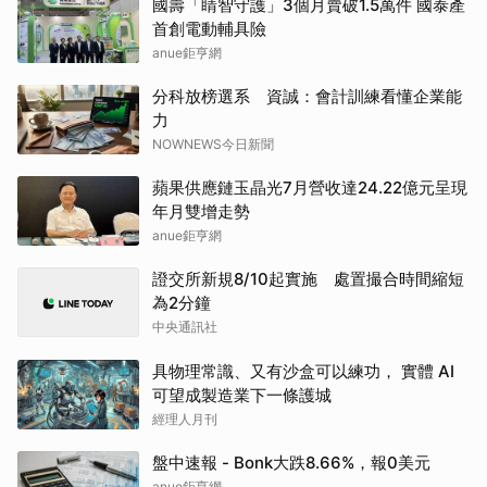
國壽「睛智守護」3個月賣破1.5萬件 國泰產
首創電動輔具險
anue鉅亨網
分科放榜選系 資誠：會計訓練看懂企業能
力
NOWNEWS今日新聞
蘋果供應鏈玉晶光7月營收達24.22億元呈現
年月雙增走勢
anue鉅亨網
證交所新規8/10起實施 處置撮合時間縮短
為2分鐘
中央通訊社
具物理常識、又有沙盒可以練功， 實體 AI
可望成製造業下一條護城
經理人月刊
盤中速報 - Bonk大跌8.66%，報0美元
anue鉅亨網