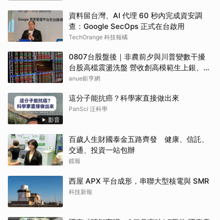
資料留台灣、AI 代理 60 秒內完成資安調
查：Google SecOps 正式在台啟用
TechOrange 科技報橘
0807台股盤後｜非農前夕與川普變數干擾
台股高檔震盪洗盤 營收創高模範生上銀、鼎
元、聯茂走強
anue鉅亨網
這分子能抗癌？科學家直接做出來
PanSci 泛科學
影音
百歲人生財國泰金五路齊發 健康、信託、
交通、投資一站包辦
鏡報
西屋 APX 平台成形，串聯大型核電與 SMR
科技新報