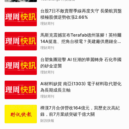
台股7日不敵賣壓季線再度失守 長榮航買盤
積極股價逆勢收漲2.66%
理財周刊
馬斯克震撼宣布Terafab德州落腳！英特爾
14A挺進、挖角台積電？美建廠供應鏈全解
析
理財周刊
台塑集團迎擊 AI 狂潮的華麗轉身 石化帝國
的矽金逆襲
理財周刊
AI材料缺貨 南亞(1303) 電子材料取代塑化
為長期成長主軸
理財周刊
樺漢7月合併營收164億元，寫歷史次高紀
錄，前7月業績突破千億大關
財訊快報