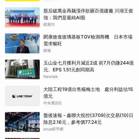
股后破萬金再飆漲停欲砸百億建廠 川湖王俊
強：我們是最純AI股
鏡週刊
閎康搶進玻璃基板TGV檢測商機 日本市場
需求暢旺
鏡報
玉山金七月獲利月減近2成 前7月仍賺244億
元、EPS 1.51元創同期高
Newtalk
大陸工程19億出售楊梅土地 處分利益估15
億元
中央通訊社
盤後速報 - 鑫聯大投控(3709)次交易(10)日
除息2.16元，參考價77.24元
anue鉅亨網