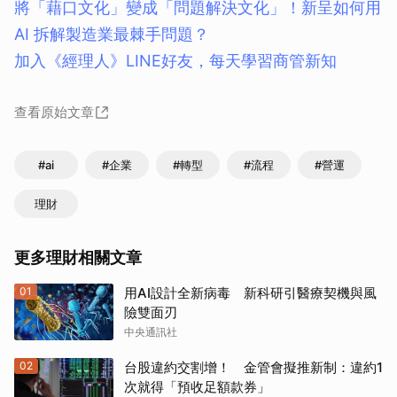
將「藉口文化」變成「問題解決文化」！新呈如何用
AI 拆解製造業最棘手問題？
加入《經理人》LINE好友，每天學習商管新知
查看原始文章
#ai
#企業
#轉型
#流程
#營運
理財
更多理財相關文章
01
用AI設計全新病毒 新科研引醫療契機與風
險雙面刃
中央通訊社
02
台股違約交割增！ 金管會擬推新制：違約1
次就得「預收足額款券」