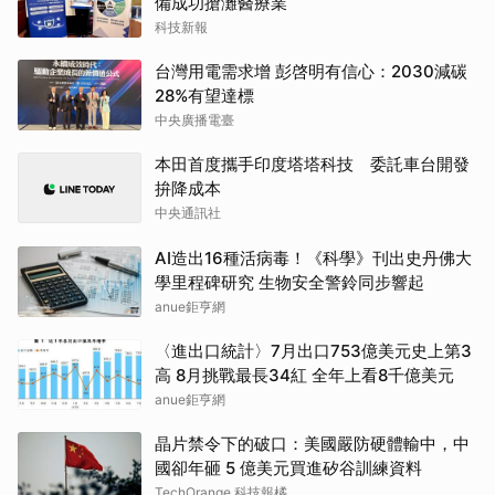
備成功搶灘醫療業
科技新報
台灣用電需求增 彭啓明有信心：2030減碳
28%有望達標
中央廣播電臺
本田首度攜手印度塔塔科技 委託車台開發
拚降成本
中央通訊社
AI造出16種活病毒！《科學》刊出史丹佛大
學里程碑研究 生物安全警鈴同步響起
anue鉅亨網
〈進出口統計〉7月出口753億美元史上第3
高 8月挑戰最長34紅 全年上看8千億美元
anue鉅亨網
晶片禁令下的破口：美國嚴防硬體輸中，中
國卻年砸 5 億美元買進矽谷訓練資料
TechOrange 科技報橘