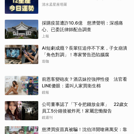
清水孟星座塔羅
採購疫苗遭詐10.6億 慈濟聲明：深感痛
心、已委託律師配合調查
上報
AI短劇成癮？長輩狂追停不下來，子女崩潰
「角色對調」！專家警告恐陷腦腐
造咖
前恩客變砲友？酒店妹控強押性侵 法官看
LINE傻眼：還叫人家買衛生棉
鏡報
公司董事認了「下令把錢放金庫」 22歲女
員工5分鐘後被炸死！家屬悲慟擬告
鏡週刊
慈濟買疫苗真被騙！沈伯洋開嗆蔣萬安：靠