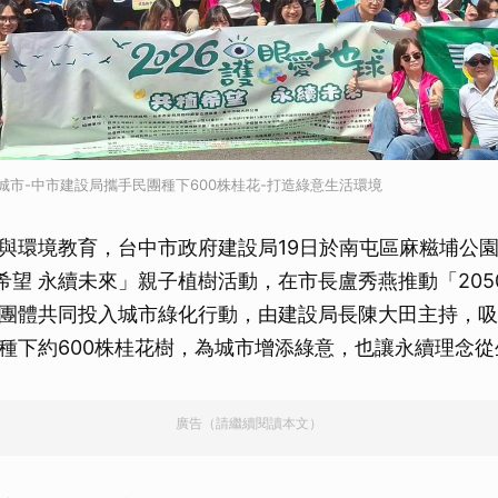
續城市-中市建設局攜手民團種下600株桂花-打造綠意生活環境
與環境教育，台中市政府建設局19日於南屯區麻糍埔公
植希望 永續未來」親子植樹活動，在市長盧秀燕推動「20
團體共同投入城市綠化行動，由建設局長陳大田主持，吸
種下約600株桂花樹，為城市增添綠意，也讓永續理念
廣告（請繼續閱讀本文）