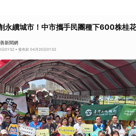
創永續城市！中市攜手民團種下600株桂
 慈善新聞網
日01:52 • 發布於 04月20日01:52