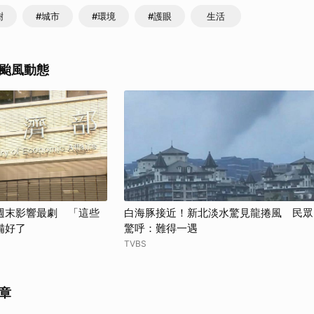
樹
#城市
#環境
#護眼
生活
颱風動態
週末影響最劇 「這些
白海豚接近！新北淡水驚見龍捲風 民眾
備好了
驚呼：難得一遇
TVBS
章