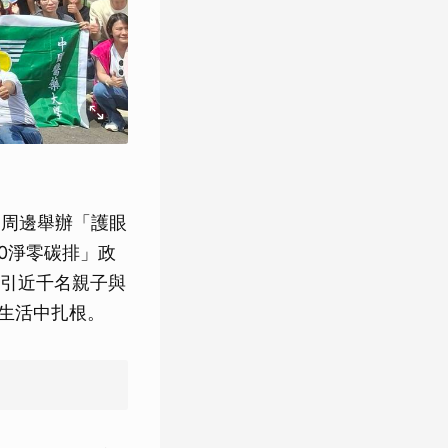
園周邊舉辦「護眼
50淨零碳排」政
引近千名親子與
從生活中扎根。