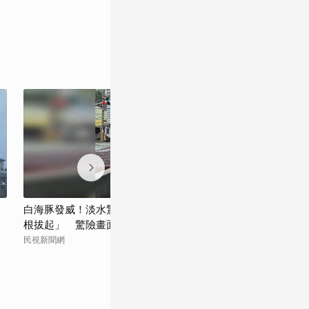
白海豚發威！淡水驚見龍捲風「路樹遭連
白海豚釀災！北
根拔起」 驚險畫面曝
塌 1路人受傷
民視新聞網
民視新聞網